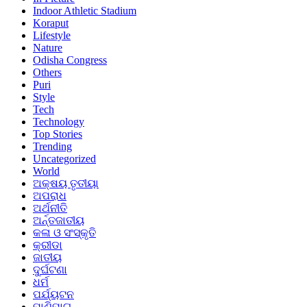
Indoor Athletic Stadium
Koraput
Lifestyle
Nature
Odisha Congress
Others
Puri
Style
Tech
Technology
Top Stories
Trending
Uncategorized
World
ଅକ୍ଷୟ ତୃତୀୟା
ଅପରାଧ
ଅର୍ଥନୀତି
ଅର୍ନ୍ତଜାତୀୟ
କଳା ଓ ସଂସ୍କୃତି
କ୍ରୀଡା
ଜାତୀୟ
ଦୁର୍ଘଟଣା
ଧର୍ମ
ପର୍ଯ୍ୟଟନ
ପାଣିପାଗ