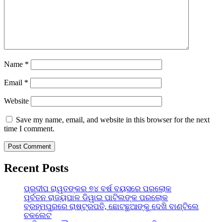
Name
*
Email
*
Website
Save my name, email, and website in this browser for the next
time I comment.
Recent Posts
ପ୍ରଦୀପ ରାୱତଙ୍କର ୭୪ ବର୍ଷ ବୟସରେ ପରଲୋକ
ପୂର୍ବତନ ରାଜ୍ୟପାଳ ଡିୱାଇ ପାଟିଲଙ୍କ ପରଲୋକ
ବ୍ରହ୍ମପୁରରେ ରାଷ୍ଟ୍ରପତି, ଛୋଟଛୁଆଙ୍କୁ ଦେଖି ବାଣ୍ଟିଲେ
ଚକଲେଟ