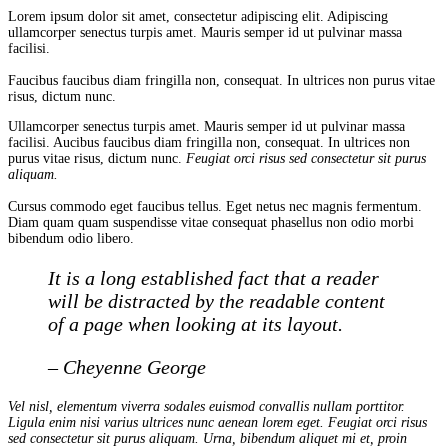
Lorem ipsum dolor sit amet, consectetur adipiscing elit. Adipiscing
ullamcorper senectus turpis amet. Mauris semper id ut pulvinar massa
facilisi.
Faucibus faucibus diam fringilla non, consequat. In ultrices non purus vitae
risus, dictum nunc.
Ullamcorper senectus turpis amet. Mauris semper id ut pulvinar massa
facilisi. Aucibus faucibus diam fringilla non, consequat. In ultrices non
purus vitae risus, dictum nunc.
Feugiat orci risus sed consectetur sit purus
aliquam.
Cursus commodo eget faucibus tellus. Eget netus nec magnis fermentum.
Diam quam quam suspendisse vitae consequat phasellus non odio morbi
bibendum odio libero.
It is a long established fact that a reader
will be distracted by the readable content
of a page when looking at its layout.
– Cheyenne George
Vel nisl, elementum viverra sodales euismod convallis nullam porttitor.
Ligula enim nisi varius ultrices nunc aenean lorem eget. Feugiat orci risus
sed consectetur sit purus aliquam. Urna, bibendum aliquet mi et, proin