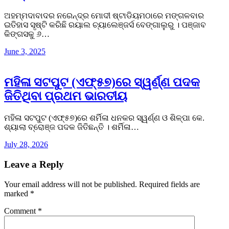
ଅହମ୍ମଦାବାଦର ନରେନ୍ଦ୍ର ମୋଦୀ ଷ୍ଟାଡିୟମଠାରେ ମଙ୍ଗଳବାର
ଇତିହାସ ସୃଷ୍ଟି କରିଛି ରୟାଲ ଚ୍ୟାଲେଞ୍ଜର୍ସ ବେଙ୍ଗାଲୁରୁ । ପଞ୍ଜାବ
କିଙ୍ଗସକୁ ୬…
June 3, 2025
ମହିଳା ସଟପୁଟ (ଏଫ୍୫୭)ରେ ସ୍ୱର୍ଣ୍ଣ ପଦକ
ଜିତିଥିବା ପ୍ରଥମ ଭାରତୀୟ
ମହିଳା ସଟପୁଟ (ଏଫ୍୫୭)ରେ ଶର୍ମିଳା ଧନକର ସ୍ୱର୍ଣ୍ଣ ଓ ଶିଳ୍ପା କେ.
ଶ୍ୟାଲା ବ୍ରୋଞ୍ଜ ପଦକ ଜିତିଛନ୍ତି । ଶର୍ମିଳା…
July 28, 2026
Leave a Reply
Your email address will not be published.
Required fields are
marked
*
Comment
*