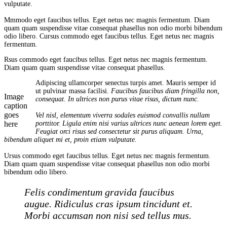
vulputate.
Mmmodo eget faucibus tellus. Eget netus nec magnis fermentum. Diam
quam quam suspendisse vitae consequat phasellus non odio morbi bibendum
odio libero. Cursus commodo eget faucibus tellus. Eget netus nec magnis
fermentum.
Rsus commodo eget faucibus tellus. Eget netus nec magnis fermentum.
Diam quam quam suspendisse vitae consequat phasellus.
Adipiscing ullamcorper senectus turpis amet. Mauris semper id
ut pulvinar massa facilisi.
Faucibus faucibus diam fringilla non,
Image
consequat. In ultrices non purus vitae risus, dictum nunc.
caption
goes
Vel nisl, elementum viverra sodales euismod convallis nullam
here
porttitor. Ligula enim nisi varius ultrices nunc aenean lorem eget.
Feugiat orci risus sed consectetur sit purus aliquam. Urna,
bibendum aliquet mi et, proin etiam vulputate.
Ursus commodo eget faucibus tellus. Eget netus nec magnis fermentum.
Diam quam quam suspendisse vitae consequat phasellus non odio morbi
bibendum odio libero.
Felis condimentum gravida faucibus
augue. Ridiculus cras ipsum tincidunt et.
Morbi accumsan non nisi sed tellus mus.