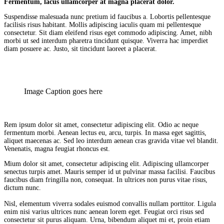
Fermentum, lacus ullamcorper at magna placerat dolor.
Suspendisse malesuada nunc pretium id faucibus a. Lobortis pellentesque
facilisis risus habitant. Mollis adipiscing iaculis quam mi pellentesque
consectetur. Sit diam eleifend risus eget commodo adipiscing. Amet, nibh
morbi ut sed interdum pharetra tincidunt quisque. Viverra hac imperdiet
diam posuere ac. Justo, sit tincidunt laoreet a placerat.
Image Caption goes here
Rem ipsum dolor sit amet, consectetur adipiscing elit. Odio ac neque
fermentum morbi. Aenean lectus eu, arcu, turpis. In massa eget sagittis,
aliquet maecenas ac. Sed leo interdum aenean cras gravida vitae vel blandit.
Venenatis, magna feugiat rhoncus est.
Mium dolor sit amet, consectetur adipiscing elit. Adipiscing ullamcorper
senectus turpis amet. Mauris semper id ut pulvinar massa facilisi. Faucibus
faucibus diam fringilla non, consequat. In ultrices non purus vitae risus,
dictum nunc.
Nisl, elementum viverra sodales euismod convallis nullam porttitor. Ligula
enim nisi varius ultrices nunc aenean lorem eget. Feugiat orci risus sed
consectetur sit purus aliquam. Urna, bibendum aliquet mi et, proin etiam