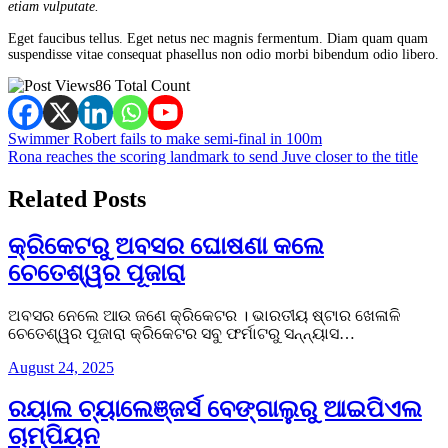
etiam vulputate.
Eget faucibus tellus. Eget netus nec magnis fermentum. Diam quam quam
suspendisse vitae consequat phasellus non odio morbi bibendum odio libero.
86 Total Count
Post
Swimmer Robert fails to make semi-final in 100m
Rona reaches the scoring landmark to send Juve closer to the title
navigation
Related Posts
କ୍ରିକେଟରୁ ଅବସର ଘୋଷଣା କଲେ
ଚେତେଶ୍ୱର ପୂଜାରା
ଅବସର ନେଲେ ଆଉ ଜଣେ କ୍ରିକେଟର । ଭାରତୀୟ ଷ୍ଟାର ଖେଳାଳି
ଚେତେଶ୍ୱର ପୂଜାରା କ୍ରିକେଟର ସବୁ ଫର୍ମାଟରୁ ସନ୍ନ୍ୟାସ…
August 24, 2025
ରୟାଲ ଚ୍ୟାଲେଞ୍ଜର୍ସ ବେଙ୍ଗାଲୁରୁ ଆଇପିଏଲ
ଚାମ୍ପିୟନ