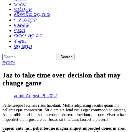
ଜାତୀୟ
ପର୍ଯ୍ୟଟନ
ବୈଦେଶିକ ବ୍ୟାପାର
ମନୋରଞ୍ଜନ
ରାଜନୀତି
ରାଜ୍ୟ
ଲାଇଫ ଷ୍ଟାଇଲ
ଶିକ୍ଷା
ସ୍ୱାସ୍ଥ୍ୟ
Search
for:
କ୍ରୀଡା
Jaz to take time over decision that may
change game
admin
August 28, 2022
Pellentesque facilisis risus habitant. Mollis adipiscing iaculis quam mi
pellentesque consectetur. Sit diam eleifend risus eget commodo adipiscing.
Amet, nibh morbi ut sed interdum pharetra tincidunt quisque. Viverra hac
imperdiet diam posuere ac. Justo, sit tincidunt laoreet a placerat.
Sapien ante nisi, pellentesque magna aliquet imperdiet donec in eros.