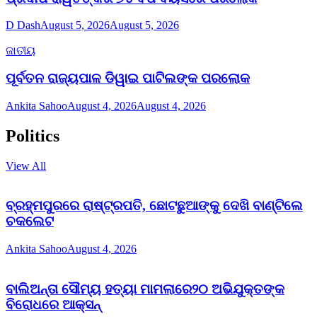
D Dash
August 5, 2026
August 5, 2026
ଜାତୀୟ
ପୂର୍ବତନ ରାଜ୍ୟପାଳ ଡିୱାଇ ପାଟିଲଙ୍କ ପରଲୋକ
Ankita Sahoo
August 4, 2026
August 4, 2026
Politics
View All
ବ୍ରହ୍ମପୁରରେ ରାଷ୍ଟ୍ରପତି, ଛୋଟଛୁଆଙ୍କୁ ଦେଖି ବାଣ୍ଟିଲେ
ଚକଲେଟ
Ankita Sahoo
August 4, 2026
ବାଲିଅନ୍ତା ସୌମ୍ୟ ହତ୍ୟା ମାମଲାରେ୨୦ ଅଭିଯୁକ୍ତଙ୍କ
ବିରୋଧରେ ଆକ୍ସନ୍