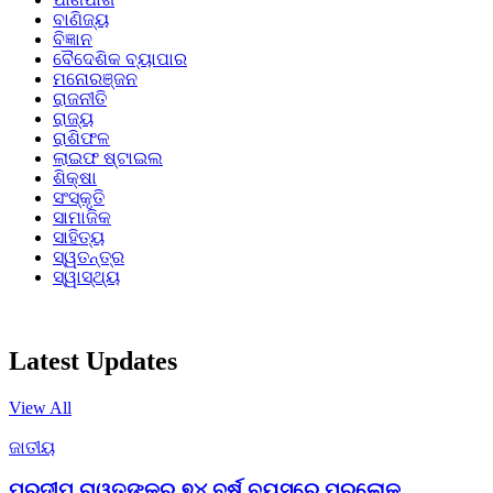
ବାଣିଜ୍ୟ
ବିଜ୍ଞାନ
ବୈଦେଶିକ ବ୍ୟାପାର
ମନୋରଞ୍ଜନ
ରାଜନୀତି
ରାଜ୍ୟ
ରାଶିଫଳ
ଲାଇଫ ଷ୍ଟାଇଲ
ଶିକ୍ଷା
ସଂସ୍କୃତି
ସାମାଜିକ
ସାହିତ୍ୟ
ସ୍ୱତନ୍ତ୍ର
ସ୍ୱାସ୍ଥ୍ୟ
Latest Updates
View All
ଜାତୀୟ
ପ୍ରଦୀପ ରାୱତଙ୍କର ୭୪ ବର୍ଷ ବୟସରେ ପରଲୋକ