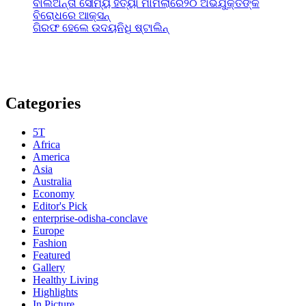
ବାଲିଅନ୍ତା ସୌମ୍ୟ ହତ୍ୟା ମାମଲାରେ୨୦ ଅଭିଯୁକ୍ତଙ୍କ
ବିରୋଧରେ ଆକ୍ସନ୍
ଗିରଫ ହେଲେ ଉଦୟନିଧି ଷ୍ଟାଲିନ୍
Categories
5T
Africa
America
Asia
Australia
Economy
Editor's Pick
enterprise-odisha-conclave
Europe
Fashion
Featured
Gallery
Healthy Living
Highlights
In Picture