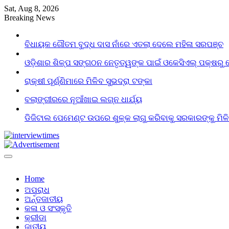
Skip
Sat, Aug 8, 2026
to
Breaking News
content
ବିଧାୟକ ଗୌତମ ବୁଦ୍ଧ ଦାସ ନାଁରେ ଏତଲା ଦେଲେ ମହିଳା ସରପଞ୍ଚ
ଓଡ଼ିଶାର ଶିଳ୍ପ ସଙ୍ଗଠନ ନେତୃତ୍ୱଙ୍କ ପାଇଁ ଓକେସିଏଲ୍ ପକ୍ଷରୁ 
ରାକ୍ଷୀ ପୂର୍ଣ୍ଣିମାରେ ମିଳିବ ସୁଭଦ୍ରା ଟଙ୍କା
ବଲାଙ୍ଗୀରରେ ନୂଆଁଖାଇ ଲଗ୍ନ ଧାର୍ଯ୍ୟ
ଡିଜିଟାଲ ପେମେଣ୍ଟ ଉପରେ ଶୁଳ୍କ ଲାଗୁ କରିବାକୁ ସରକାରଙ୍କୁ ମିଳ
Home
ଅପରାଧ
ଅର୍ନ୍ତଜାତୀୟ
କଳା ଓ ସଂସ୍କୃତି
କ୍ରୀଡା
ଜାତୀୟ