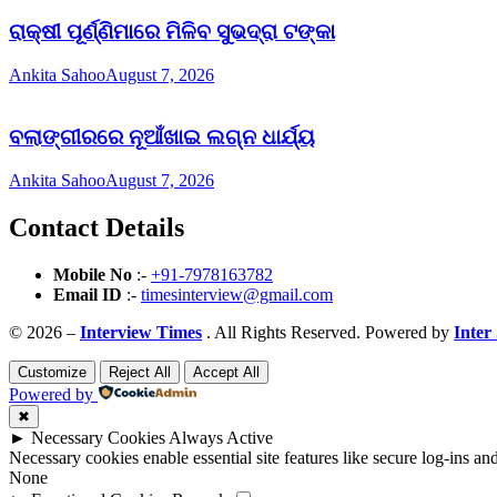
ରାକ୍ଷୀ ପୂର୍ଣ୍ଣିମାରେ ମିଳିବ ସୁଭଦ୍ରା ଟଙ୍କା
Ankita Sahoo
August 7, 2026
ବଲାଙ୍ଗୀରରେ ନୂଆଁଖାଇ ଲଗ୍ନ ଧାର୍ଯ୍ୟ
Ankita Sahoo
August 7, 2026
Contact Details
Mobile No
:-
+91-7978163782
Email ID
:-
timesinterview@gmail.com
© 2026 –
Interview Times
. All Rights Reserved. Powered by
Inter
Customize
Reject All
Accept All
Powered by
✖
►
Necessary Cookies
Always Active
Necessary cookies enable essential site features like secure log-ins a
None