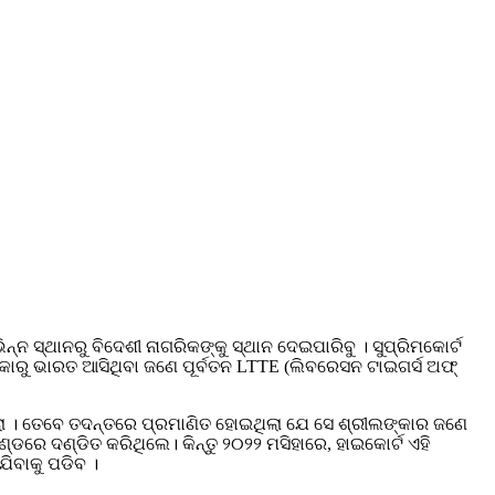
ନ ସ୍ଥାନରୁ ବିଦେଶୀ ନାଗରିକଙ୍କୁ ସ୍ଥାନ ଦେଇପାରିବୁ । ସୁପ୍ରିମକୋର୍ଟ
୍କାରୁ ଭାରତ ଆସିଥିବା ଜଣେ ପୂର୍ବତନ LTTE (ଲିବରେସନ ଟାଇଗର୍ସ ଅଫ୍
ିଲା । ତେବେ ତଦନ୍ତରେ ପ୍ରମାଣିତ ହୋଇଥିଲା ଯେ ସେ ଶ୍ରୀଲଙ୍କାର ଜଣେ
 ଦଣ୍ଡିତ କରିଥିଲେ। କିନ୍ତୁ ୨୦୨୨ ମସିହାରେ, ହାଇକୋର୍ଟ ଏହି
ଯିବାକୁ ପଡିବ ।