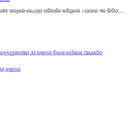
ଜୀବ ଉଦ୍ଧାର କେନ୍ଦ୍ର ପରିଦର୍ଶନ କରିଥିଲେ । ଯାହାର ଏକ ଭିଡିଓ…
ନେତୃତ୍ୱସ୍ତରୀୟ AI କ୍ଷମତା ବିକାଶ କର୍ମଶାଳା ଆୟୋଜିତ
ିଲା କ୍ଷମତା