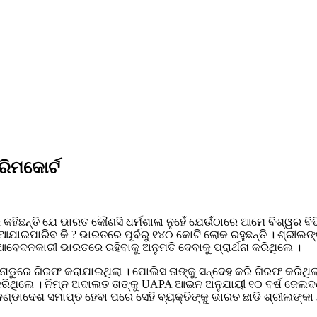
ରିମକୋର୍ଟ
ିଛନ୍ତି ଯେ ଭାରତ କୌଣସି ଧର୍ମଶାଳା ନୁହେଁ ଯେଉଁଠାରେ ଆମେ ବିଶ୍ୱର ବିଭିନ୍
ିଆଯାଇପାରିବ କି ? ଭାରତରେ ପୂର୍ବରୁ ୧୪୦ କୋଟି ଲୋକ ରହୁଛନ୍ତି । ଶ୍ରୀଲଙ
ବେଦନକାରୀ ଭାରତରେ ରହିବାକୁ ଅନୁମତି ଦେବାକୁ ପ୍ରାର୍ଥନା କରିଥିଲେ ।
ଲନାଡୁରେ ଗିରଫ କରାଯାଇଥିଲା । ପୋଲିସ ତାଙ୍କୁ ସନ୍ଦେହ କରି ଗିରଫ କରିଥ
ଲେ । ନିମ୍ନ ଅଦାଲତ ତାଙ୍କୁ UAPA ଆଇନ ଅନୁଯାୟୀ ୧୦ ବର୍ଷ ଜେଲଦଣ୍ଡରେ
 ଦଣ୍ଡାଦେଶ ସମାପ୍ତ ହେବା ପରେ ସେହି ବ୍ୟକ୍ତିଙ୍କୁ ଭାରତ ଛାଡି ଶ୍ରୀଲଙ୍କା 