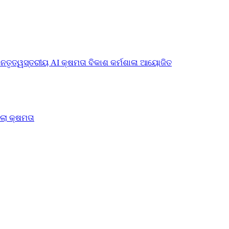
ନେତୃତ୍ୱସ୍ତରୀୟ AI କ୍ଷମତା ବିକାଶ କର୍ମଶାଳା ଆୟୋଜିତ
ିଲା କ୍ଷମତା