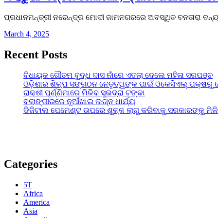
ପ୍ରଧାନମନ୍ତ୍ରୀ ନରେନ୍ଦ୍ର ମୋଦୀ ଜାମନଗରରେ ଅବସ୍ଥିତ ବନତାରା ବନ୍ୟ
March 4, 2025
Recent Posts
ବିଧାୟକ ଗୌତମ ବୁଦ୍ଧ ଦାସ ନାଁରେ ଏତଲା ଦେଲେ ମହିଳା ସରପଞ୍ଚ
ଓଡ଼ିଶାର ଶିଳ୍ପ ସଙ୍ଗଠନ ନେତୃତ୍ୱଙ୍କ ପାଇଁ ଓକେସିଏଲ୍ ପକ୍ଷରୁ 
ରାକ୍ଷୀ ପୂର୍ଣ୍ଣିମାରେ ମିଳିବ ସୁଭଦ୍ରା ଟଙ୍କା
ବଲାଙ୍ଗୀରରେ ନୂଆଁଖାଇ ଲଗ୍ନ ଧାର୍ଯ୍ୟ
ଡିଜିଟାଲ ପେମେଣ୍ଟ ଉପରେ ଶୁଳ୍କ ଲାଗୁ କରିବାକୁ ସରକାରଙ୍କୁ ମିଳ
Categories
5T
Africa
America
Asia