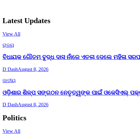
Latest Updates
View All
ରାଜ୍ୟ
ବିଧାୟକ ଗୌତମ ବୁଦ୍ଧ ଦାସ ନାଁରେ ଏତଲା ଦେଲେ ମହିଳା ସରପ
D Dash
August 8, 2026
ଜାତୀୟ
ଓଡ଼ିଶାର ଶିଳ୍ପ ସଙ୍ଗଠନ ନେତୃତ୍ୱଙ୍କ ପାଇଁ ଓକେସିଏଲ୍ ପକ୍
D Dash
August 8, 2026
Politics
View All