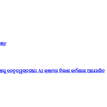
ଞ୍ଚ
ଷରୁ ନେତୃତ୍ୱସ୍ତରୀୟ AI କ୍ଷମତା ବିକାଶ କର୍ମଶାଳା ଆୟୋଜିତ