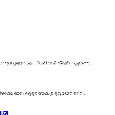
 ନୂଆ ମୁଖ୍ୟମନ୍ତ୍ରୀ; ବିଜେପି ପାଇଁ ଐତିହାସିକ ମୁହୂର୍ତ୍ତ**…
େଶିକ ସଚିବ। ନିଯୁକ୍ତି ସଂକ୍ରାନ୍ତ କ୍ୟାବିନେଟ କମିଟି…
ୋଦୀ