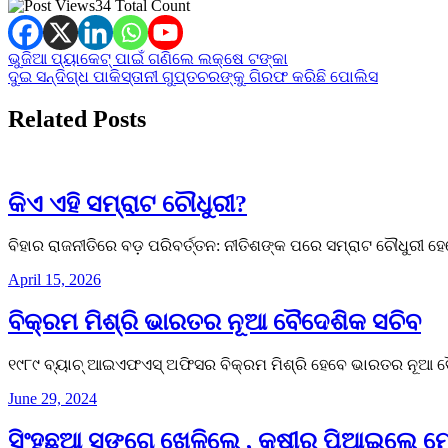
34 Total Count
Post
ଭୁଜିଆ ପ୍ୟାକେଟ୍‌ ପାଇଁ ଗଣିଲେ ଲକ୍ଷେ ଟଙ୍କା
ଦୁଇ ସନ୍ଦିଗ୍ଧ ପାକିସ୍ତାନୀ ଗୁପ୍ତଚରଙ୍କୁ ଗିରଫ କରିଛି ପୋଲିସ
navigation
Related Posts
କିଏ ଏହି ସମ୍ରାଟ ଚୌଧୁରୀ?
ବିହାର ରାଜନୀତିରେ ବଡ଼ ପରିବର୍ତ୍ତନ: ନୀତିଶଙ୍କ ପରେ ସମ୍ରାଟ ଚୌଧୁରୀ ହେବେ
April 15, 2026
ବିକ୍ରମ ମିଶ୍ରି ଭାରତର ନୂଆ ବୈଦେଶିକ ସଚିବ
୧୯୮୯ ବ୍ୟାଚ୍ ଆଇଏଫଏସ୍ ଅଫିସର ବିକ୍ରମ ମିଶ୍ରି ହେବେ ଭାରତର ନୂଆ ବୈଦ
June 29, 2024
ସିଂହଛୁଆ ସଙ୍ଗେ ଖେଳିଲେ , କ୍ଷୀର ପିଆଇଲେ ମ