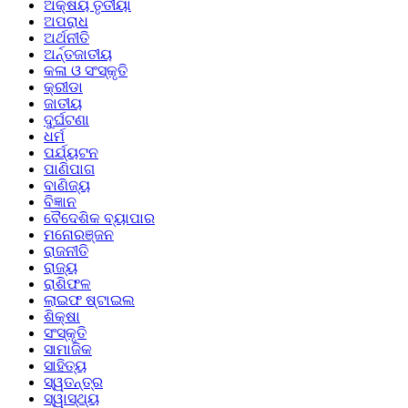
ଅକ୍ଷୟ ତୃତୀୟା
ଅପରାଧ
ଅର୍ଥନୀତି
ଅର୍ନ୍ତଜାତୀୟ
କଳା ଓ ସଂସ୍କୃତି
କ୍ରୀଡା
ଜାତୀୟ
ଦୁର୍ଘଟଣା
ଧର୍ମ
ପର୍ଯ୍ୟଟନ
ପାଣିପାଗ
ବାଣିଜ୍ୟ
ବିଜ୍ଞାନ
ବୈଦେଶିକ ବ୍ୟାପାର
ମନୋରଞ୍ଜନ
ରାଜନୀତି
ରାଜ୍ୟ
ରାଶିଫଳ
ଲାଇଫ ଷ୍ଟାଇଲ
ଶିକ୍ଷା
ସଂସ୍କୃତି
ସାମାଜିକ
ସାହିତ୍ୟ
ସ୍ୱତନ୍ତ୍ର
ସ୍ୱାସ୍ଥ୍ୟ