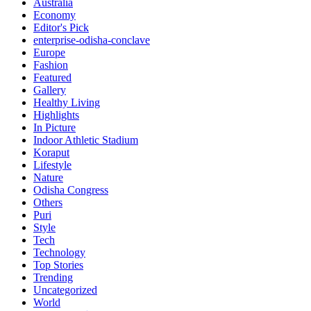
Australia
Economy
Editor's Pick
enterprise-odisha-conclave
Europe
Fashion
Featured
Gallery
Healthy Living
Highlights
In Picture
Indoor Athletic Stadium
Koraput
Lifestyle
Nature
Odisha Congress
Others
Puri
Style
Tech
Technology
Top Stories
Trending
Uncategorized
World