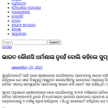
ପର୍ଯ୍ୟଟନ
ବୈଦେଶିକ ବ୍ୟାପାର
ମନୋରଞ୍ଜନ
ରାଜନୀତି
ରାଜ୍ୟ
ଲାଇଫ ଷ୍ଟାଇଲ
ଶିକ୍ଷା
ସ୍ୱାସ୍ଥ୍ୟ
Search
for:
ଜାତୀୟ
ଭାରତ କୌଣସି ଧର୍ମଶାଳା ନୁହେଁ ବୋଲି କହିଲେ ସୁପ୍
admin
May 19, 2025
ସୁପ୍ରିମକୋର୍ଟ ଆଜି ଜଣେ ଶ୍ରୀଲଙ୍କା ନାଗରିକଙ୍କ ଆବେଦନକୁ ଖାରଜ କରି କହ
କହିଥିଲେ ଯେ ସାରା ବିଶ୍ୱରୁ ଆସୁଥିବା ଶରଣାର୍ଥୀଙ୍କୁ ଭାରତରେ ଆଶ୍ରୟ ଦ
ତାମିଲ ଏଲମ୍) ସଦସ୍ୟଙ୍କ ଆବେଦନକୁ ଖାରଜ କରି କୋର୍ଟ ଏହା କହିଛନ୍ତି। ଆ
ସୂଚନା ଅନୁସାରେ ଶ୍ରୀଲଙ୍କାର ଜଣେ ନାଗରିକଙ୍କୁ ୨୦୧୫ ମସିହାରେ ତାମି
ତାମିଲ ଆତଙ୍କବାଦୀ ଥିଲେ ଯିଏ ବେଆଇନ ଭାବରେ ଭାରତରେ ପ୍ରବେଶ କରିଥି
ଦଣ୍ଡାଦେଶକୁ ୭ ବର୍ଷକୁ ହ୍ରାସ କରିଥିଲେ । କିନ୍ତୁ ହାଇକୋର୍ଟ କହିଥିଲେ ଯେ