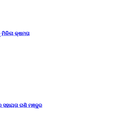
ମିଳିଲା କ୍ଷମତା
 ସହାୟତା ରାଶି ମଞ୍ଜୁର