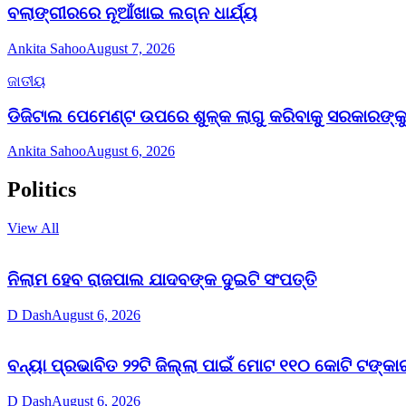
ବଲାଙ୍ଗୀରରେ ନୂଆଁଖାଇ ଲଗ୍ନ ଧାର୍ଯ୍ୟ
Ankita Sahoo
August 7, 2026
ଜାତୀୟ
ଡିଜିଟାଲ ପେମେଣ୍ଟ ଉପରେ ଶୁଳ୍କ ଲାଗୁ କରିବାକୁ ସରକାରଙ୍କୁ 
Ankita Sahoo
August 6, 2026
Politics
View All
ନିଲାମ ହେବ ରାଜପାଲ ଯାଦବଙ୍କ ଦୁଇଟି ସଂପତ୍ତି
D Dash
August 6, 2026
ବନ୍ୟା ପ୍ରଭାବିତ ୨୨ଟି ଜିଲ୍ଲା ପାଇଁ ମୋଟ ୧୧୦ କୋଟି ଟଙ୍କାର
D Dash
August 6, 2026