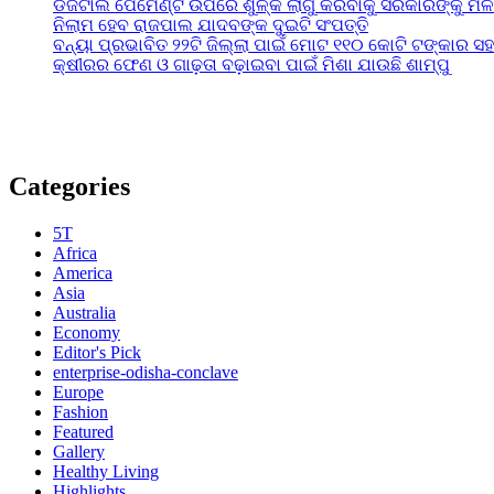
ଡିଜିଟାଲ ପେମେଣ୍ଟ ଉପରେ ଶୁଳ୍କ ଲାଗୁ କରିବାକୁ ସରକାରଙ୍କୁ ମିଳ
ନିଲାମ ହେବ ରାଜପାଲ ଯାଦବଙ୍କ ଦୁଇଟି ସଂପତ୍ତି
ବନ୍ୟା ପ୍ରଭାବିତ ୨୨ଟି ଜିଲ୍ଲା ପାଇଁ ମୋଟ ୧୧୦ କୋଟି ଟଙ୍କାର ସହା
କ୍ଷୀରର ଫେଣ ଓ ଗାଢ଼ତା ବଢ଼ାଇବା ପାଇଁ ମିଶା ଯାଉଛି ଶାମ୍ପୁ
Categories
5T
Africa
America
Asia
Australia
Economy
Editor's Pick
enterprise-odisha-conclave
Europe
Fashion
Featured
Gallery
Healthy Living
Highlights