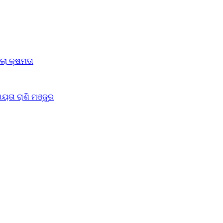
ିଲା କ୍ଷମତା
ୟତା ରାଶି ମଞ୍ଜୁର