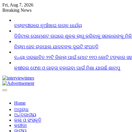
Skip
Fri, Aug 7, 2026
to
Breaking News
content
ବଲାଙ୍ଗୀରରେ ନୂଆଁଖାଇ ଲଗ୍ନ ଧାର୍ଯ୍ୟ
ଡିଜିଟାଲ ପେମେଣ୍ଟ ଉପରେ ଶୁଳ୍କ ଲାଗୁ କରିବାକୁ ସରକାରଙ୍କୁ ମିଳ
ନିଲାମ ହେବ ରାଜପାଲ ଯାଦବଙ୍କ ଦୁଇଟି ସଂପତ୍ତି
ବନ୍ୟା ପ୍ରଭାବିତ ୨୨ଟି ଜିଲ୍ଲା ପାଇଁ ମୋଟ ୧୧୦ କୋଟି ଟଙ୍କାର ସହା
କ୍ଷୀରର ଫେଣ ଓ ଗାଢ଼ତା ବଢ଼ାଇବା ପାଇଁ ମିଶା ଯାଉଛି ଶାମ୍ପୁ
Home
ଅପରାଧ
ଅର୍ନ୍ତଜାତୀୟ
କଳା ଓ ସଂସ୍କୃତି
କ୍ରୀଡା
ଜାତୀୟ