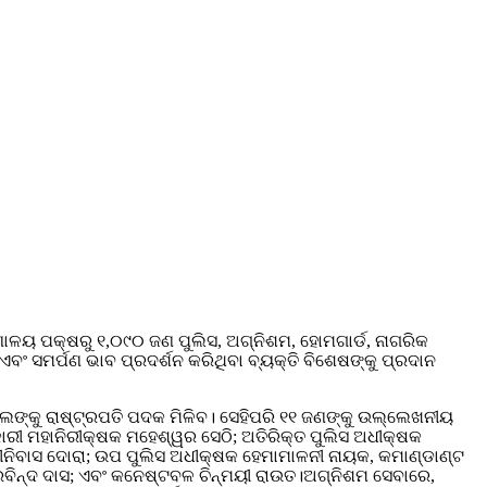
ଣାଳୟ ପକ୍ଷରୁ ୧,୦୯୦ ଜଣ ପୁଲିସ, ଅଗ୍ନିଶମ, ହୋମଗାର୍ଡ, ନାଗରିକ
ବଂ ସମର୍ପଣ ଭାବ ପ୍ରଦର୍ଶନ କରିଥିବା ବ୍ୟକ୍ତି ବିଶେଷଙ୍କୁ ପ୍ରଦାନ
େଲଙ୍କୁ ରାଷ୍ଟ୍ରପତି ପଦକ ମିଳିବ। ସେହିପରି ୧୧ ଜଣଙ୍କୁ ଉଲ୍ଲେଖନୀୟ
ାରୀ ମହାନିରୀକ୍ଷକ ମହେଶ୍ୱର ସେଠି; ଅତିରିକ୍ତ ପୁଲିସ ଅଧୀକ୍ଷକ
ୀନିବାସ ଦୋରା; ଉପ ପୁଲିସ ଅଧୀକ୍ଷକ ହେମାମାଳନୀ ନାୟକ, କମାଣ୍ଡାଣ୍ଟ
ଅରବିନ୍ଦ ଦାସ; ଏବଂ କନେଷ୍ଟବଳ ଚିନ୍ମୟୀ ରାଉତ।ଅଗ୍ନିଶମ ସେବାରେ,