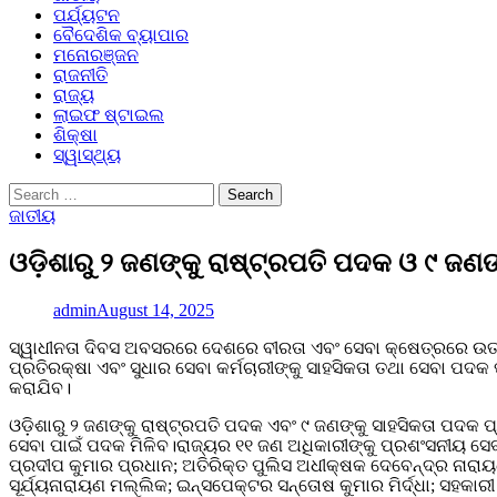
ପର୍ଯ୍ୟଟନ
ବୈଦେଶିକ ବ୍ୟାପାର
ମନୋରଞ୍ଜନ
ରାଜନୀତି
ରାଜ୍ୟ
ଲାଇଫ ଷ୍ଟାଇଲ
ଶିକ୍ଷା
ସ୍ୱାସ୍ଥ୍ୟ
Search
for:
ଜାତୀୟ
ଓଡ଼ିଶାରୁ ୨ ଜଣଙ୍କୁ ରାଷ୍ଟ୍ରପତି ପଦକ ଓ ୯ ଜଣଙ
admin
August 14, 2025
ସ୍ୱାଧୀନତା ଦିବସ ଅବସରରେ ଦେଶରେ ବୀରତା ଏବଂ ସେବା କ୍ଷେତ୍ରରେ ଉତ୍କର୍
ପ୍ରତିରକ୍ଷା ଏବଂ ସୁଧାର ସେବା କର୍ମଚାରୀଙ୍କୁ ସାହସିକତା ତଥା ସେବା ପଦକ
କରାଯିବ।
ଓଡ଼ିଶାରୁ ୨ ଜଣଙ୍କୁ ରାଷ୍ଟ୍ରପତି ପଦକ ଏବଂ ୯ ଜଣଙ୍କୁ ସାହସିକତା ପଦକ 
ସେବା ପାଇଁ ପଦକ ମିଳିବ।ରାଜ୍ୟର ୧୧ ଜଣ ଅଧିକାରୀଙ୍କୁ ପ୍ରଶଂସନୀୟ ସେ
ପ୍ରଦୀପ କୁମାର ପ୍ରଧାନ; ଅତିରିକ୍ତ ପୁଲିସ ଅଧୀକ୍ଷକ ଦେବେନ୍ଦ୍ର ନାର
ସୂର୍ଯ୍ୟନାରାୟଣ ମଲ୍ଲିକ; ଇନ୍ସପେକ୍ଟର ସନ୍ତୋଷ କୁମାର ମିର୍ଦ୍ଧା; ସହ