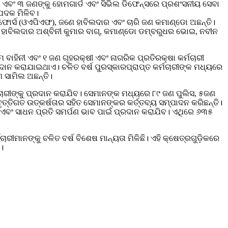
ଦକ ଏବଂ ୩ ଜଣଙ୍କୁ ହୋମଗାର୍ଡ ଏବଂ ସିଭିଲ ଡିଫେନ୍ସରେ ପ୍ରଶଂସନୀୟ ସେବା
 ପଦକ ମିଳିବ।
ୋର୍ସ (ଓଏପିଏଫ), ଜଣେ ହାବିଲଦାର ଏବଂ ଚାରି ଜଣ କମାଣ୍ଡୋ ଅଛନ୍ତି।
ହାବିଲଦାର ଅଶ୍ବିନୀ କୁମାର ବାଗ୍, କମାଣ୍ଡୋ ଡମ୍ବରୁଧର ଭୋଇ, ନବୀନ
ାହିନୀ ଏବଂ ୧ ଜଣ ଗୃହରକ୍ଷୀ ଏବଂ ନାଗରିକ ପ୍ରତିରକ୍ଷା କର୍ମଚାରୀ
ଦାନ କରାଯାଇଥାଏ। ଚଳିତ ବର୍ଷ ପୁରସ୍କାରପ୍ରାପ୍ତ କର୍ମଚାରୀଙ୍କ ମଧ୍ୟରେ
 ସାମିଲ ଅଛନ୍ତି।
ଚାରୀଙ୍କୁ ପ୍ରଦାନ କରାଯିବ। ସେମାନଙ୍କ ମଧ୍ୟରେ ୮୯ ଜଣ ପୁଲିସ, ୫ଜଣ
 ବୃତ୍ତିଗତ ଉତ୍କର୍ଷତାର ସହିତ ସେମାନଙ୍କର କର୍ତ୍ତବ୍ୟ ସମ୍ପାଦନ କରିଛନ୍ତି।
 ଏବଂ ସାଧନ ପ୍ରତି ସମର୍ପଣ ଭାବ ପାଇଁ ପ୍ରଦାନ କରାଯିବ। ଏଥିରେ ୬୩୫
ମାନଙ୍କୁ ଚଳିତ ବର୍ଷ ବିଶେଷ ମାନ୍ୟତା ମିଳିଛି। ଏହି କ୍ଷେତ୍ରଗୁଡ଼ିକରେ
।