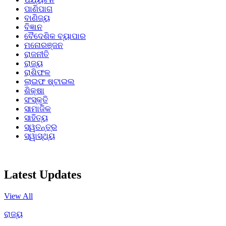
ପାଣିପାଗ
ବାଣିଜ୍ୟ
ବିଜ୍ଞାନ
ବୈଦେଶିକ ବ୍ୟାପାର
ମନୋରଞ୍ଜନ
ରାଜନୀତି
ରାଜ୍ୟ
ରାଶିଫଳ
ଲାଇଫ ଷ୍ଟାଇଲ
ଶିକ୍ଷା
ସଂସ୍କୃତି
ସାମାଜିକ
ସାହିତ୍ୟ
ସ୍ୱତନ୍ତ୍ର
ସ୍ୱାସ୍ଥ୍ୟ
Latest Updates
View All
ରାଜ୍ୟ