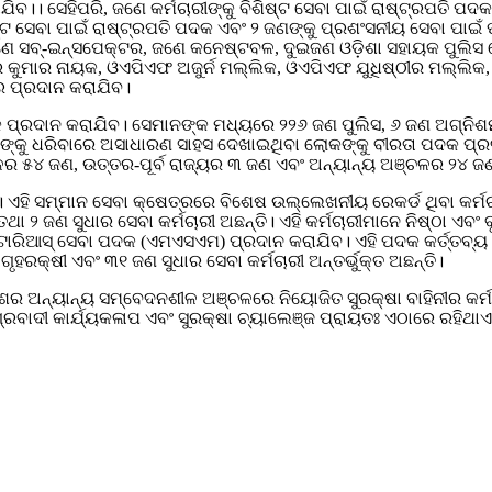
ିବ।। ସେହିପରି, ଜଣେ କର୍ମଚାରୀଙ୍କୁ ବିଶିଷ୍ଟ ସେବା ପାଇଁ ରାଷ୍ଟ୍ରପତି ପ
ଷ୍ଟ ସେବା ପାଇଁ ରାଷ୍ଟ୍ରପତି ପଦକ ଏବଂ ୨ ଜଣଙ୍କୁ ପ୍ରଶଂସନୀୟ ସେବା ପାଇଁ
 ସବ୍-ଇନ୍ସପେକ୍ଟର, ଜଣେ କନେଷ୍ଟବଳ, ଦୁଇଜଣ ଓଡ଼ିଶା ସହାୟକ ପୁଲିସ ଫ
କୁମାର ନାୟକ, ଓଏପିଏଫ ଅଜୁର୍ନ ମଲ୍ଲିକ, ଓଏପିଏଫ ଯୁଧିଷ୍ଠୀର ମଲ୍ଲିକ, 
ାର ପ୍ରଦାନ କରାଯିବ।
ପ୍ରଦାନ କରାଯିବ। ସେମାନଙ୍କ ମଧ୍ୟରେ ୨୨୬ ଜଣ ପୁଲିସ, ୬ ଜଣ ଅଗ୍ନିଶମ ବ
ାଧୀଙ୍କୁ ଧରିବାରେ ଅସାଧାରଣ ସାହସ ଦେଖାଇଥିବା ଲୋକଙ୍କୁ ବୀରତା ପଦକ ପ୍ର
ର ୫୪ ଜଣ, ଉତ୍ତର-ପୂର୍ବ ରାଜ୍ୟର ୩ ଜଣ ଏବଂ ଅନ୍ୟାନ୍ୟ ଅଞ୍ଚଳର ୨୪ ଜଣ
 ଏହି ସମ୍ମାନ ସେବା କ୍ଷେତ୍ରରେ ବିଶେଷ ଉଲ୍ଲେଖନୀୟ ରେକର୍ଡ ଥିବା କର୍ମ
ଥା ୨ ଜଣ ସୁଧାର ସେବା କର୍ମଚାରୀ ଅଛନ୍ତି। ଏହି କର୍ମଚାରୀମାନେ ନିଷ୍ଠା ଏବଂ
ିଟୋରିଆସ୍ ସେବା ପଦକ (ଏମଏସଏମ) ପ୍ରଦାନ କରାଯିବ। ଏହି ପଦକ କର୍ତ୍ତବ୍ୟ
ୃହରକ୍ଷୀ ଏବଂ ୩୧ ଜଣ ସୁଧାର ସେବା କର୍ମଚାରୀ ଅନ୍ତର୍ଭୁକ୍ତ ଅଛନ୍ତି।
 ଅନ୍ୟାନ୍ୟ ସମ୍ବେଦନଶୀଳ ଅଞ୍ଚଳରେ ନିୟୋଜିତ ସୁରକ୍ଷା ବାହିନୀର କର୍ମଚାରୀ
ରବାଦୀ କାର୍ଯ୍ୟକଳାପ ଏବଂ ସୁରକ୍ଷା ଚ୍ୟାଲେଞ୍ଜ ପ୍ରାୟତଃ ଏଠାରେ ରହିଥାଏ