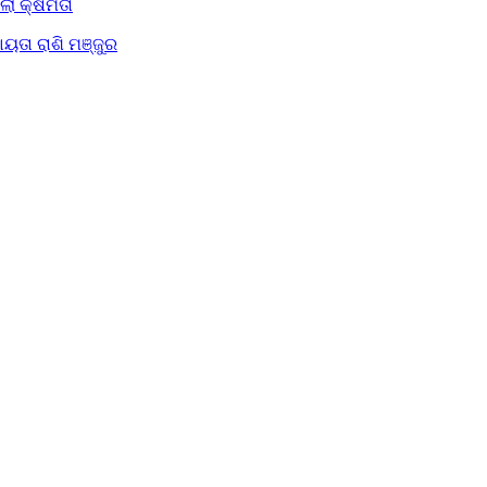
ିଲା କ୍ଷମତା
ୟତା ରାଶି ମଞ୍ଜୁର