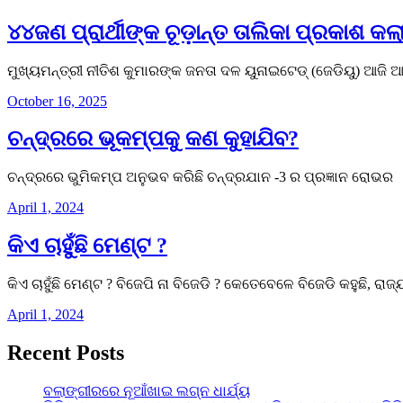
୪୪ଜଣ ପ୍ରାର୍ଥୀଙ୍କ ଚୂଡ଼ାନ୍ତ ତାଲିକା ପ୍ରକାଶ କଲ
ମୁଖ୍ୟମନ୍ତ୍ରୀ ନୀତିଶ କୁମାରଙ୍କ ଜନତା ଦଳ ୟୁନାଇଟେଡ୍ (ଜେଡିୟୁ) ଆଜି ଆଗା
October 16, 2025
ଚନ୍ଦ୍ରରେ ଭୂକମ୍ପକୁ କଣ କୁହାଯିବ?
ଚନ୍ଦ୍ରରେ ଭୁମିକମ୍ପ ଅନୁଭବ କରିଛି ଚନ୍ଦ୍ରଯାନ -3 ର ପ୍ରଜ୍ଞାନ ରୋଭର 
April 1, 2024
କିଏ ଚାହୁଁଛି ମେଣ୍ଟ ?
କିଏ ଚାହୁଁଛି ମେଣ୍ଟ ? ବିଜେପି ନା ବିଜେଡି ? କେତେବେଳେ ବିଜେଡି କହୁଛି, ରା
April 1, 2024
Recent Posts
ବଲାଙ୍ଗୀରରେ ନୂଆଁଖାଇ ଲଗ୍ନ ଧାର୍ଯ୍ୟ