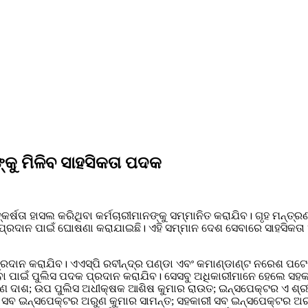
୍କୁ ମିଳିବ ସାହସିକତା ପଦକ
ଷତା ହାସଲ କରିଥିବା କର୍ମଚାରୀମାନଙ୍କୁ ସମ୍ମାନିତ କରାଯିବ। ଗୃହ ମନ୍ତ୍ର
 ପ୍ରଦାନ ପାଇଁ ଘୋଷଣା କରାଯାଇଛି। ଏହି ସମ୍ମାନ ଦେଶ ସେବାରେ ସାହସିକତା ଏ
ପ୍ରଦାନ କରାଯିବ। ଏଏସ୍‌ପି ରବୀନ୍ଦ୍ର ପଣ୍ଡା ଏବଂ କମାଣ୍ଡାଣ୍ଟ ନରେଶ ପଟ
ବା ପାଇଁ ପୁଲିସ ପଦକ ପ୍ରଦାନ କରାଯିବ। ସେସବୁ ଅଧିକାରୀମାନେ ହେଲେ ସହକ
ାୟଣ ଦାଶ; ଉପ ପୁଲିସ ଅଧୀକ୍ଷକ ଆଶିଷ କୁମାର ରାଉତ; ଇନ୍ସପେକ୍ଟର ଏ ଶ୍ର
କାରୀ ସବ ଇନ୍ସପେକ୍ଟର ଅରୁଣ କୁମାର ସାମନ୍ତ; ସହକାରୀ ସବ ଇନ୍ସପେକ୍ଟର 