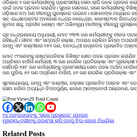
ଓଡିଶାର ୨ ଜଣ କର୍ମଚାରୀଙ୍କୁ ପ୍ରଶଂସନୀୟ ସେବା ଲାଗି ପଦକ ପ୍ରଦାନ କରାଯ
ପାଇଁ ପଦକ ପ୍ରଦାନ କରାଯିବ। ସୁଧାର ସେବାରେ, ଜଣେ କର୍ମଚାରୀଙ୍କୁ ବିଶି
ଓଡ଼ିଶାର ନଅ ଜଣ ବୀରତ୍ୱ ପୁରସ୍କାର ପାଇବେ। ସେମାନଙ୍କ ମଧ୍ୟରେ ଜଣେ
ସବ୍ -ଇନ୍ସପେକ୍ଟର ଅମରେଶ ଚନ୍ଦ୍ର ନରେନ୍ଦ୍ର, କନେଷ୍ଟବଳ ଜିତେନ୍ଦ୍ର 
କୁମାର ସାହୁ, ପ୍ରଦୀନ ଶେଷ୍ଠ ଏବଂ ଅଭିମନ୍ୟୁ ମାଝୀଙ୍କୁ ବୀରତ୍ୱ ପୁରସ୍କ
ଗୃହ ମନ୍ତ୍ରଣାଳୟ ଅନୁଯାୟୀ, ମୋଟ ୨୩୩ ଜଣ କର୍ମଚାରୀଙ୍କୁ ବୀରତା ପଦକ 
ରହିଛନ୍ତି। ଜୀବନ ଏବଂ ସମ୍ପତ୍ତି ରକ୍ଷା, ଅପରାଧ ରୋକିବା କିମ୍ବା ଅପର
ଜମ୍ମୁ ଏବଂ କଶ୍ମୀରର ୧୫୨ ଜଣ, ବାମପନ୍ଥୀ ଉଗ୍ରବାଦ ପ୍ରଭାବିତ ଅଞ୍ଚଳ
ମୋଟ ୯୯ଜଣଙ୍କୁ ରାଷ୍ଟ୍ରପତିଙ୍କ ବିଶିଷ୍ଟ ସେବା ପଦକ ପ୍ରଦାନ କରାଯିବ।
ଅଗ୍ନିଶମ ବାହିନୀ କର୍ମଚାରୀ, ୩ ଜଣ ନାଗରିକ ପ୍ରତିରକ୍ଷା ଏବଂ ଗୃହରକ୍ଷୀ ତ
ସେହିପରି ୭୫୮ ଜଣ କର୍ମଚାରୀଙ୍କୁ ପ୍ରଶଂସନୀୟ ସେବା ପଦକ ଅର୍ଥାତ୍ ମେର
ଜଣ ପୁଲିସ, ୫୧ ଜଣ ଅଗ୍ନିଶମ ବାହିନୀ, ୪୧ ଜଣ ନାଗରିକ ପ୍ରତିରକ୍ଷା ଏବଂ ଗ
ସୂଚନାଯୋଗ୍ୟ, ଜମ୍ମୁ ଏବଂ କଶ୍ମୀର, ନକ୍ସଲ ପ୍ରଭାବିତ ଅଞ୍ଚଳ ଏବଂ ଦେଶର
ସେବା କରିବା ଅତ୍ୟନ୍ତ ବିପଦପୂର୍ଣ୍ଣ, କାରଣ ଆତଙ୍କବାଦୀ ଆକ୍ରମଣ, ଉଗ୍
29 Total Count
Post
୨୪ ଅଙ୍ଗଦାତାଙ୍କୁ ‘ସୂରଜ ପୁରସ୍କାର’ ପ୍ରଦାନ
ମୁଖ୍ୟମନ୍ତ୍ରୀଙ୍କୁ ପ୍ରଶଂସା କରି ଦଳରୁ ବିଦା ହେଲେ ବିଧାୟିକା
navigation
Related Posts