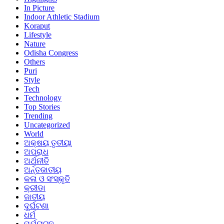
In Picture
Indoor Athletic Stadium
Koraput
Lifestyle
Nature
Odisha Congress
Others
Puri
Style
Tech
Technology
Top Stories
Trending
Uncategorized
World
ଅକ୍ଷୟ ତୃତୀୟା
ଅପରାଧ
ଅର୍ଥନୀତି
ଅର୍ନ୍ତଜାତୀୟ
କଳା ଓ ସଂସ୍କୃତି
କ୍ରୀଡା
ଜାତୀୟ
ଦୁର୍ଘଟଣା
ଧର୍ମ
ପର୍ଯ୍ୟଟନ