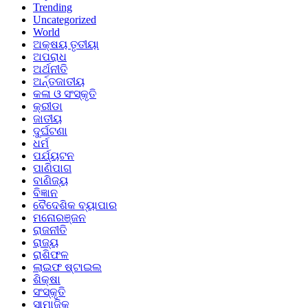
Trending
Uncategorized
World
ଅକ୍ଷୟ ତୃତୀୟା
ଅପରାଧ
ଅର୍ଥନୀତି
ଅର୍ନ୍ତଜାତୀୟ
କଳା ଓ ସଂସ୍କୃତି
କ୍ରୀଡା
ଜାତୀୟ
ଦୁର୍ଘଟଣା
ଧର୍ମ
ପର୍ଯ୍ୟଟନ
ପାଣିପାଗ
ବାଣିଜ୍ୟ
ବିଜ୍ଞାନ
ବୈଦେଶିକ ବ୍ୟାପାର
ମନୋରଞ୍ଜନ
ରାଜନୀତି
ରାଜ୍ୟ
ରାଶିଫଳ
ଲାଇଫ ଷ୍ଟାଇଲ
ଶିକ୍ଷା
ସଂସ୍କୃତି
ସାମାଜିକ