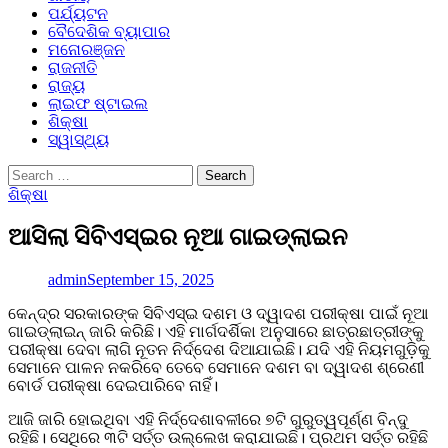
ପର୍ଯ୍ୟଟନ
ବୈଦେଶିକ ବ୍ୟାପାର
ମନୋରଞ୍ଜନ
ରାଜନୀତି
ରାଜ୍ୟ
ଲାଇଫ ଷ୍ଟାଇଲ
ଶିକ୍ଷା
ସ୍ୱାସ୍ଥ୍ୟ
Search
for:
ଶିକ୍ଷା
ଆସିଲା ସିବିଏସ୍‍ଇର ନୂଆ ଗାଇଡ୍‍ଲାଇନ
admin
September 15, 2025
କେନ୍ଦ୍ର ସରକାରଙ୍କ ସିବିଏସ୍‍ଇ ଦଶମ ଓ ଦ୍ୱାଦଶ ପରୀକ୍ଷା ପାଇଁ ନୂଆ
ଗାଇଡ୍‍ଲାଇନ୍‍ ଜାରି କରିଛି। ଏହି ମାର୍ଗଦର୍ଶିକା ଅନୁସାରେ ଛାତ୍ରଛାତ୍ରୀଙ୍କୁ
ପରୀକ୍ଷା ଦେବା ଲାଗି ନୂତନ ନିର୍ଦ୍ଦେଶ ଦିଆଯାଇଛି। ଯଦି ଏହି ନିୟମଗୁଡ଼ିକୁ
ସେମାନେ ପାଳନ ନକରିବେ ତେବେ ସେମାନେ ଦଶମ ବା ଦ୍ୱାଦଶ ଶ୍ରେଣୀ
ବୋର୍ଡ ପରୀକ୍ଷା ଦେଇପାରିବେ ନାହିଁ।
ଆଜି ଜାରି ହୋଇଥିବା ଏହି ନିର୍ଦ୍ଦେଶାବଳୀରେ ୭ଟି ଗୁରୁତ୍ୱପୂର୍ଣ୍ଣ ବିନ୍ଦୁ
ରହିଛି। ସେଥିରେ ୩ଟି ସର୍ତ୍ତ ଉଲ୍ଲେଖ କରାଯାଇଛି। ପ୍ରଥମ ସର୍ତ୍ତ ରହିଛି