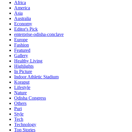
Africa
America
Asia
Australia
Economy
Editor's Pick
enterprise-odisha-conclave
Europe
Fashion
Featured
Gallery
Healthy Living
Highlights
In Picture
Indoor Athletic Stadium
Koraput
Lifestyle
Nature
Odisha Congress
Others
Puri
Style
Tech
Technology
Top Stories