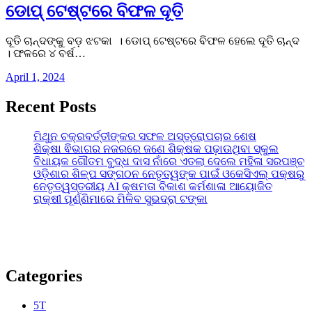
ଡୋପ୍ ଟେଷ୍ଟରେ ବିଫଳ ଦୂତି
ଦୂତି ଚାନ୍ଦଙ୍କୁ ବଡ଼ ଝଟକା । ଡୋପ୍ ଟେଷ୍ଟରେ ବିଫଳ ହେଲେ ଦୂତି ଚାନ୍ଦ
। ଫଳରେ ୪ ବର୍ଷ…
April 1, 2024
Recent Posts
ମିଥୁନ ଚକ୍ରବର୍ତ୍ତୀଙ୍କର ସଫଳ ଅସ୍ତ୍ରୋପଚାର ଶେଷ
ଶିକ୍ଷା ଵିଭାଗର ନଜରରେ ଜଣେ ଶିକ୍ଷକ ପଢ଼ାଉଥିବା ସ୍କୁଲ
ବିଧାୟକ ଗୌତମ ବୁଦ୍ଧ ଦାସ ନାଁରେ ଏତଲା ଦେଲେ ମହିଳା ସରପଞ୍ଚ
ଓଡ଼ିଶାର ଶିଳ୍ପ ସଙ୍ଗଠନ ନେତୃତ୍ୱଙ୍କ ପାଇଁ ଓକେସିଏଲ୍ ପକ୍ଷରୁ
ନେତୃତ୍ୱସ୍ତରୀୟ AI କ୍ଷମତା ବିକାଶ କର୍ମଶାଳା ଆୟୋଜିତ
ରାକ୍ଷୀ ପୂର୍ଣ୍ଣିମାରେ ମିଳିବ ସୁଭଦ୍ରା ଟଙ୍କା
Categories
5T