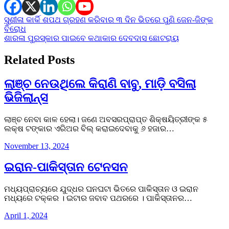
Post
ସୁଶୀଳା କାର୍କି ଶପଥ ଗ୍ରହଣ କରିବାର ୩ ଦିନ ଭିତରେ ପୁଣି ଜେନ-ଜିଙ୍କ
ବିରୋଧ
navigation
ଶାରଳା ପୁରସ୍କାର ପାଇବେ କଥାକାର ଦେବଦାସ ଛୋଟରାୟ
Related Posts
ଲାଞ୍ଚ ନେଉଥିଲେ କିରାଣି ବାବୁ, ମାଡ଼ି ବସିଲା
ଭିଜିଲାନ୍ସ
ଲାଞ୍ଚ ନେବା କାଳ ହେଲା। ଜଣେ ଅବସରପ୍ରାପ୍ତ ଶିକ୍ଷୟିତ୍ରୀଙ୍କ ୫
ଲକ୍ଷ ଟଙ୍କାର ଏରିଅର ବିଲ୍ କରାଇଦେବାକୁ ୬ ହଜାର…
November 13, 2024
ଇରାନ-ପାକିସ୍ତାନ ଟେନସନ
ମଧ୍ୟପ୍ରାଚ୍ୟରେ ଯୁଦ୍ଧର ଘନଘଟା ଭିତରେ ପାକିସ୍ତାନ ଓ ଇରାନ
ମଧ୍ୟରେ ଟକ୍କର । ଇଟାର ଜବାବ ପଥରରେ । ପାକିସ୍ତାନର…
April 1, 2024