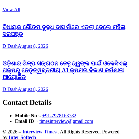
View All
ବିଧାୟକ ଗୌତମ ବୁଦ୍ଧ ଦାସ ନାଁରେ ଏତଲା ଦେଲେ ମହିଳା
ସରପଞ୍ଚ
D Dash
August 8, 2026
ଓଡ଼ିଶାର ଶିଳ୍ପ ସଙ୍ଗଠନ ନେତୃତ୍ୱଙ୍କ ପାଇଁ ଓକେସିଏଲ୍
ପକ୍ଷରୁ ନେତୃତ୍ୱସ୍ତରୀୟ AI କ୍ଷମତା ବିକାଶ କର୍ମଶାଳା
ଆୟୋଜିତ
D Dash
August 8, 2026
Contact Details
Mobile No
:-
+91-7978163782
Email ID
:-
timesinterview@gmail.com
© 2026 –
Interview Times
. All Rights Reserved. Powered
by
Inter Softech