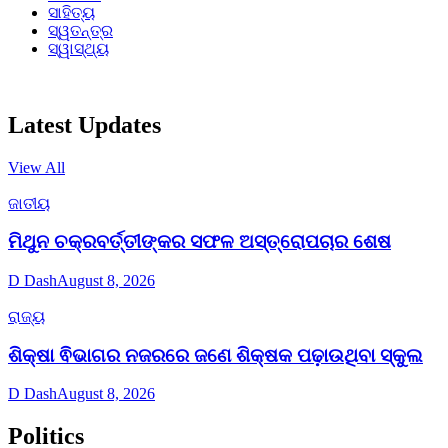
ସାହିତ୍ୟ
ସ୍ୱତନ୍ତ୍ର
ସ୍ୱାସ୍ଥ୍ୟ
Latest Updates
View All
ଜାତୀୟ
ମିଥୁନ ଚକ୍ରବର୍ତ୍ତୀଙ୍କର ସଫଳ ଅସ୍ତ୍ରୋପଚାର ଶେଷ
D Dash
August 8, 2026
ରାଜ୍ୟ
ଶିକ୍ଷା ଵିଭାଗର ନଜରରେ ଜଣେ ଶିକ୍ଷକ ପଢ଼ାଉଥିବା ସ୍କୁଲ
D Dash
August 8, 2026
Politics