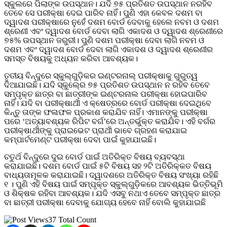
ସ୍କୁଲରେ ପିଲାଙ୍କ ଉପସ୍ଥାନ। ଯଦି ୭୫ ପ୍ରତିଶତ ଉପସ୍ଥାନ ନରହିବ
ତେବେ ସେ ପରୀକ୍ଷା ଦେଇ ପାରିବ ନାହିଁ। ପୁଣି ଏହା କେବଳ ଦଶମ ବା
ଦ୍ୱାଦଶ ପରୀକ୍ଷାରେ ନୁହେଁ ଦଶମ ବୋର୍ଡ ଦେବାକୁ ହେଲେ ନବମ ଓ ଦଶମ
ଶ୍ରେଣୀ ଏବଂ ଦ୍ୱାଦଶ ବୋର୍ଡ ଦେବା ଲାଗି ଏକାଦଶ ଓ ଦ୍ୱାଦଶ ଶ୍ରେଣୀରେ
୭୫% ଉପସ୍ଥାନ ଜରୁରୀ। ପୁଣି ଦଶମ ପରୀକ୍ଷା ଦେବା ଲାଗି ନବମ ଓ
ଦଶମ ଏବଂ ଦ୍ୱାଦଶ ବୋର୍ଡ ଦେବା ଲାଗି ଏକାଦଶ ଓ ଦ୍ୱାଦଶ ଶ୍ରେଣୀର
ସମସ୍ତ ବିଷୟକୁ ଅଧ୍ୟନ କରିବା ଆବଶ୍ୟକ।
ତୃତୀୟ ବିନ୍ଦୁରେ ସ୍କୁଲ୍‍ଗୁଡ଼ିକର ଇଣ୍ଟରନାଲ୍‍ ପରୀକ୍ଷାକୁ ଗୁରୁତ୍ୱ
ଦିଆଯାଇଛି। ଯଦି ସ୍କୁଲ୍‍ରେ ୭୫ ପ୍ରତିଶତ ଉପସ୍ଥାନ ନ ରହିବ ତେବେ
ସମ୍ପୃକ୍ତ ଛାତ୍ର ବା ଛାତ୍ରୀଙ୍କ ଇଣ୍ଟରନାଲ ପରୀକ୍ଷା ହୋଇପାରିବ
ନାହିଁ। ଯଦି ବା ପରୀକ୍ଷାର୍ଥୀ ଏ କ୍ଷେତ୍ରରେ ବୋର୍ଡ ପରୀକ୍ଷା ଦେଇଥିବେ
କିନ୍ତୁ ତାଙ୍କ ଫଳାଫଳ ପ୍ରକାଶ କରାଯିବ ନାହିଁ। ଏମାନଙ୍କୁ ପରୀକ୍ଷା
ପରେ ‘ଅତ୍ୟାବଶ୍ୟକ ରିପିଟ ବର୍ଗ’ରେ ଅନ୍ତର୍ଭୁକ୍ତ କରାଯିବ। ଏହି ବର୍ଗର
ପରୀକ୍ଷାର୍ଥୀଙ୍କୁ ପ୍ରାଇଭେଟ ପ୍ରାର୍ଥୀ ଭାବେ ଗ୍ରହଣ କରାଯାଇ
କମ୍ପାର୍ଟମେଣ୍ଟ ପରୀକ୍ଷା ଦେବା ପାଇଁ କୁହାଯାଇଛି।
ଚତୁର୍ଥ ବିନ୍ଦୁରେ ଦୁଇ ବୋର୍ଡ ପାଇଁ ଅତିରିକ୍ତ ବିଷୟ ବ୍ୟବସ୍ଥା
କରାଯାଇଛି। ଦଶମ ବୋର୍ଡ ପାଇଁ ୫ଟି ବିଷୟ ସହ ୨ଟି ଅତିରିକ୍କତ ବିଷୟ
ବାଧ୍ୟତାମୂଳକ କରାଯାଇଛି। ଦ୍ୱାଦଶରେ ଅତିରିକ୍ତ ବିଷୟ ସଂଖ୍ୟା ରହିଛି
୧ । ପୁଣି ଏହି ବିଷୟ ପାଇଁ ସମ୍ପୃକ୍ତ ସ୍କୁଲ୍‍ଗୁଡ଼ିକରେ ଆବଶ୍ୟକ ଭିତ୍ତିଭୂମି
ଓ ଶିକ୍ଷକ ରହିବା ଆବଶ୍ୟକ। ଯଦି ଏସବୁ ନଥାଏ ତେବେ ସମ୍ପୃକ୍ତ ଛାତ୍ର
ବା ଛାତ୍ରୀ ପରୀକ୍ଷା ଦେବାକୁ ଯୋଗ୍ୟ ହେବେ ନାହିଁ ବୋଲି କୁହାଯାଇଛି
37 Total Count