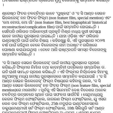
ଅବସରରେ ରାଷ୍ଟ୍ରପତି ଦ୍ରୌପଦୀ ମୁର୍ମୁ ବିଜେତାଙ୍କୁ ସମ୍ମାନିତ କରିଛନ୍ତି
।
ଶ୍ରେଷ୍ଠ ଫିଚର ଚଳଚ୍ଚିତ୍ର ଭାବେ ‘ପୁଷ୍କରା’ ଓ ‘ଦ ସି ଆଣ୍ଡ ସେଭନ
ଭିଲେଜେସ୍’ ନନ ଫିଚର ଫିଲ୍ମ (non feature film, special mention) ଏବଂ
‘ମୋ ବୋଉ, ମୋ ଗାଁ’ (non feature film, best biographical/ historical
reconstruction/complication film) ପାଇଁ ସମ୍ମାନିତ ହୋଇଛନ୍ତି ।
ସେହିପରି ଓଲିଉଡ ଅଭିନେତ୍ରୀ ପ୍ରକୃତି ମିଶ୍ର ମଧ୍ୟ ଜୁରୀ ସଦସ୍ୟା
ଭାବେ ଜାତୀୟ ପୁରସ୍କାର ପାଇଛନ୍ତି । ଯାହା ଓଡ଼ିଶା ଏବଂ ଓଲିଉଡ
ଇଣ୍ଡଷ୍ଟ୍ରି ପାଇଁ ଗର୍ବର ବିଷୟ । କହିରଖୁଛୁ କି, ଏହି ପୁରସ୍କାର ୨୦୨୩
ବର୍ଷ ପାଇଁ ରହିଥିବା ବେଳେ ବିଜେତାଙ୍କ ନାମ ଅଗଷ୍ଟ ୧ ତାରିଖରେ
ଘୋଷଣା କରାଯାଇଥିଲା । ତେବେ ଆଜି ରାଷ୍ଟ୍ରପତି ସମସ୍ତ ବିଜେତାଙ୍କୁ
ସମ୍ମାନିତ କରିଛନ୍ତି ।
‘ଦ ସି ଆଣ୍ଡ ସେଭନ ଭିଲେଜେସ୍’ ପାଇଁ ଜାତୀୟ ପୁରସ୍କାର ଗ୍ରହଣ
କରିଛନ୍ତି ଫିଲ୍ମର ନିର୍ମାତା ତଥା କାଦମ୍ବିନୀ ପତ୍ରିକାର ସମ୍ପାଦିକା ଡ.
ଇତି ରାଣୀ ସାମନ୍ତ ଗ୍ରହଣ କରିଛନ୍ତି । ଏହି ଫିଲ୍ମର ନିର୍ଦ୍ଦେଶକ ହିମାଂଶୁ
ଖଟୁଆଙ୍କୁ ମଧ୍ୟ ଜାତୀୟ ପୁରସ୍କାରରେ ସମ୍ମାନିତ କରାଯାଇଛି । ‘ଦ ସି
ଆଣ୍ଡ ସେଭନ ଭିଲେଜେସ୍’ ଫିଲ୍ମ ବିଷୟରେ କହିବାକୁ ଗଲେ, ‘ଦ ସି
ଆଣ୍ଡ ସେଭନ ଭିଲେଜେସ୍’ ନନ ଫିଚର ଫିଲ୍ମ (non feature film, special
mention)ରେ ମନୋନୀତ । ପୂର୍ବରୁ ଏହି ସିନେମାଟି ଦେଶ ବିଦେଶର ଅନେକ
ଚଳଚିତ୍ର ଉତ୍ସବରେ ସ୍ଥାନ ପାଇ ସଫଳତା ସାଉଁଟିଛି । ସେଥିମଧ୍ୟରୁ
କେରଳ ଫିଲ୍ମ ଫେଷ୍ଟିଭାଲ, ଜାଗରଣ ଫିଲ୍ମ ଫେଷ୍ଟିଭାଲ, ୟୁ ଏସର
ଲେନ ଡକ ଫିଲ୍ମ ଫେଷ୍ଟିଭାଲ, 25th ମଦୁରାଇ ଇଣ୍ଟରନେସନଲ
ଡକ୍ୟୁମେଣ୍ଟାରୀ ସର୍ଟ ଫିଲ୍ମ ଫେଷ୍ଟିଭାଲ, 10th ସିଲିଗୁଡି ସର୍ଟ ଆଣ୍ଡ
ଡକ୍ୟୁମେଣ୍ଟାରୀ ଫିଲ୍ମ ଫେଷ୍ଟିଭାଲ ଅନ୍ୟତମ । ଏଥିସହ ୫୪ତମ