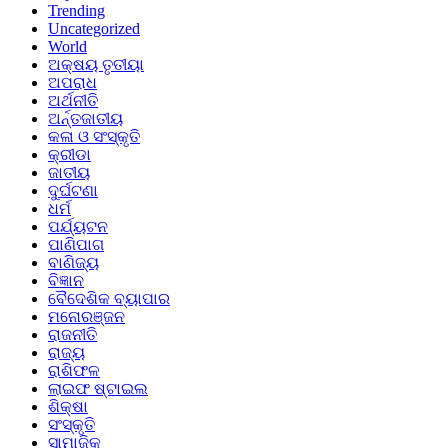
Trending
Uncategorized
World
ଅକ୍ଷୟ ତୃତୀୟା
ଅପରାଧ
ଅର୍ଥନୀତି
ଅର୍ନ୍ତଜାତୀୟ
କଳା ଓ ସଂସ୍କୃତି
କ୍ରୀଡା
ଜାତୀୟ
ଦୁର୍ଘଟଣା
ଧର୍ମ
ପର୍ଯ୍ୟଟନ
ପାଣିପାଗ
ବାଣିଜ୍ୟ
ବିଜ୍ଞାନ
ବୈଦେଶିକ ବ୍ୟାପାର
ମନୋରଞ୍ଜନ
ରାଜନୀତି
ରାଜ୍ୟ
ରାଶିଫଳ
ଲାଇଫ ଷ୍ଟାଇଲ
ଶିକ୍ଷା
ସଂସ୍କୃତି
ସାମାଜିକ