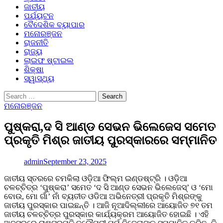
ଜାତୀୟ
ପର୍ଯ୍ୟଟନ
ବୈଦେଶିକ ବ୍ୟାପାର
ମନୋରଞ୍ଜନ
ରାଜନୀତି
ରାଜ୍ୟ
ଲାଇଫ ଷ୍ଟାଇଲ
ଶିକ୍ଷା
ସ୍ୱାସ୍ଥ୍ୟ
Search
for:
ମନୋରଞ୍ଜନ
ପୁଷ୍କରା,ଦ ସି ଆଣ୍ଡ ସେଭନ ଭିଲେଜେସ ସମେତ
ପ୍ରକୃତି ମିଶ୍ର ଜାତୀୟ ପୁରସ୍କାରରେ ସମ୍ମାନିତ
admin
September 23, 2025
ଜାତୀୟ ସ୍ତରରେ ଚମକିଲା ଓଡ଼ିଆ ଫିଲ୍ମ ଇଣ୍ଡଷ୍ଟ୍ରି । ଓଡ଼ିଆ
ଚଳଚ୍ଚିତ୍ର ‘ପୁଷ୍କରା’ ସମେତ ‘ଦ ସି ଆଣ୍ଡ ସେଭନ ଭିଲେଜେସ୍’ ଓ ‘ମୋ
ବୋଉ, ମୋ ଗାଁ’ ନାଁ ବ୍ୟତୀତ ଓଡିଆ ଅଭିନେତ୍ରୀ ପ୍ରକୃତି ମିଶ୍ରଙ୍କୁ
ଜାତୀୟ ପୁରସ୍କାର ପାଇଛନ୍ତି । ଆଜି ନୂଆଦିଲ୍ଲୀରେ ଆୟୋଜିତ ୭୧ ତମ
ଜାତୀୟ ଚଳଚ୍ଚିତ୍ର ପୁରସ୍କାର କାର୍ଯ୍ୟକ୍ରମ ଆୟୋଜିତ ହୋଇଛି । ଏହି