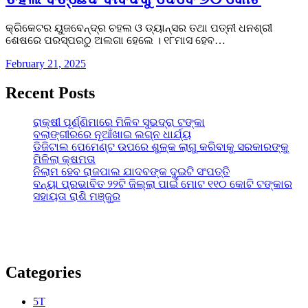
କ୍ରିକେଟର ୟୁଜବେନ୍ଦ୍ର ଚହଲ ଓ ଡ୍ୟାନ୍ସର ତଥା ପତ୍ନୀ ଧନଶ୍ରୀ
ଶେଷରେ ପରସ୍ପରଠୁ ଅଲଗା ହେଲେ । ୧୮ମାସ ହେବ…
February 21, 2025
Recent Posts
ରାକ୍ଷୀ ପୂର୍ଣ୍ଣିମାରେ ମିଳିବ ସୁଭଦ୍ରା ଟଙ୍କା
ବଲାଙ୍ଗୀରରେ ନୂଆଁଖାଇ ଲଗ୍ନ ଧାର୍ଯ୍ୟ
ଡିଜିଟାଲ ପେମେଣ୍ଟ ଉପରେ ଶୁଳ୍କ ଲାଗୁ କରିବାକୁ ସରକାରଙ୍କୁ
ମିଳିଲା କ୍ଷମତା
ନିଲାମ ହେବ ରାଜପାଲ ଯାଦବଙ୍କ ଦୁଇଟି ସଂପତ୍ତି
ବନ୍ୟା ପ୍ରଭାବିତ ୨୨ଟି ଜିଲ୍ଲା ପାଇଁ ମୋଟ ୧୧୦ କୋଟି ଟଙ୍କାର
ସହାୟତା ରାଶି ମଞ୍ଜୁର
Categories
5T