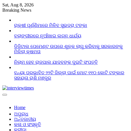
Skip
Sat, Aug 8, 2026
to
Breaking News
content
ରାକ୍ଷୀ ପୂର୍ଣ୍ଣିମାରେ ମିଳିବ ସୁଭଦ୍ରା ଟଙ୍କା
ବଲାଙ୍ଗୀରରେ ନୂଆଁଖାଇ ଲଗ୍ନ ଧାର୍ଯ୍ୟ
ଡିଜିଟାଲ ପେମେଣ୍ଟ ଉପରେ ଶୁଳ୍କ ଲାଗୁ କରିବାକୁ ସରକାରଙ୍କୁ
ମିଳିଲା କ୍ଷମତା
ନିଲାମ ହେବ ରାଜପାଲ ଯାଦବଙ୍କ ଦୁଇଟି ସଂପତ୍ତି
ବନ୍ୟା ପ୍ରଭାବିତ ୨୨ଟି ଜିଲ୍ଲା ପାଇଁ ମୋଟ ୧୧୦ କୋଟି ଟଙ୍କାର
ସହାୟତା ରାଶି ମଞ୍ଜୁର
Home
ଅପରାଧ
ଅର୍ନ୍ତଜାତୀୟ
କଳା ଓ ସଂସ୍କୃତି
କ୍ରୀଡା