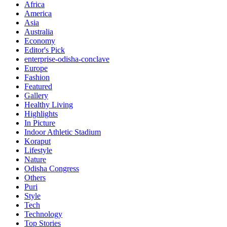
Africa
America
Asia
Australia
Economy
Editor's Pick
enterprise-odisha-conclave
Europe
Fashion
Featured
Gallery
Healthy Living
Highlights
In Picture
Indoor Athletic Stadium
Koraput
Lifestyle
Nature
Odisha Congress
Others
Puri
Style
Tech
Technology
Top Stories