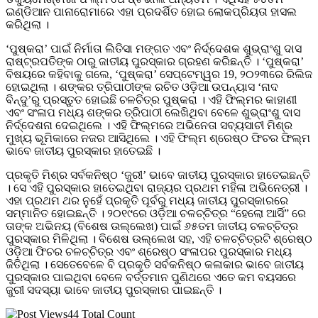
ଇଣ୍ଡିଆନ ପାନାରୋମାରେ ଏହା ପ୍ରଦର୍ଶିତ ହୋଇ ଲୋକପ୍ରିୟତା ହାସଲ
କରିଥିଲା ।
‘ପୁଷ୍କରା’ ପାଇଁ ନିର୍ମାତା ଲିତିସା ମଙ୍ଗତ ଏବଂ ନିର୍ଦ୍ଦେଶକ ଶୁଭ୍ରାଂଶୁ ଦାସ
ରାଷ୍ଟ୍ରପତିଙ୍କ ଠାରୁ ଜାତୀୟ ପୁରସ୍କାର ଗ୍ରହଣ କରିଛନ୍ତି । ‘ପୁଷ୍କରା’
ବିଷୟରେ କହିବାକୁ ଗଲେ, ‘ପୁଷ୍କରା’ ସେପ୍ଟେମ୍ୱର 19, ୨୦୨୩ରେ ରିଲିଜ
ହୋଇଥିଲା । ଶଙ୍କର ତ୍ରିପାଠୀଙ୍କ ରଚିତ ଓଡ଼ିଆ ଉପନ୍ୟାସ ‘ନାଦ
ବିନ୍ଦୁ’ରୁ ପ୍ରସ୍ତୁତ ହୋଇଛି ଚଳଚିତ୍ର ପୁଷ୍କରା । ଏହି ଫିଲ୍ମର କାହାଣୀ
ଏବଂ ସଂଳାପ ମଧ୍ୟ ଶଙ୍କର ତ୍ରିପାଠୀ ଲେଖିଥିବା ବେଳେ ଶୁଭ୍ରାଂଶୁ ଦାସ
ନିର୍ଦ୍ଦେଶନା ଦେଇଥିଲେ । ଏହି ଫିଲ୍ମରେ ଅଭିନେତା ସବ୍ୟସାଚୀ ମିଶ୍ର
ମୁଖ୍ୟ ଭୂମିକାରେ ନଜର ଆସିଥିଲେ । ଏହି ଫିଲ୍ମ ଶ୍ରେଷ୍ଠ ଫିଚର ଫିଲ୍ମ
ଭାବେ ଜାତୀୟ ପୁରସ୍କାର ହାତେଇଛି ।
ପ୍ରକୃତି ମିଶ୍ର ସର୍ବକନିଷ୍ଠ ‘ଜୁରୀ’ ଭାବେ ଜାତୀୟ ପୁରସ୍କାର ହାତେଇଛନ୍ତି
। ସେ ଏହି ପୁରସ୍କାର ହାତେଇଥିବା ରାଜ୍ୟର ପ୍ରଥମ ମହିଳା ଅଭିନେତ୍ରୀ ।
ଏହା ପ୍ରଥମ ଥର ନୁହେଁ ପ୍ରକୃତି ପୂର୍ବରୁ ମଧ୍ୟ ଜାତୀୟ ପୁରସ୍କାରରେ
ସମ୍ମାନିତ ହୋଇଛନ୍ତି । ୨୦୧୯ରେ ଓଡ଼ିଆ ଚଳଚ୍ଚିତ୍ର “ହେଲୋ ଆର୍ସି” ରେ
ତାଙ୍କ ଅଭିନୟ (ବିଶେଷ ଉଲ୍ଲେଖ) ପାଇଁ ୬୫ତମ ଜାତୀୟ ଚଳଚ୍ଚିତ୍ର
ପୁରସ୍କାର ମିଳିଥିଲା । ବିଶେଷ ଉଲ୍ଲେଖ ସହ, ଏହି ଚଳଚ୍ଚିତ୍ରଟି ଶ୍ରେଷ୍ଠ
ଓଡ଼ିଆ ଫିଚର ଚଳଚ୍ଚିତ୍ର ଏବଂ ଶ୍ରେଷ୍ଠ ସଂଳାପର ପୁରସ୍କାର ମଧ୍ୟ
ଜିତିଥିଲା । ସେତେବେଳେ ବି ପ୍ରକୃତି ସର୍ବକନିଷ୍ଠ କଳାକାର ଭାବେ ଜାତୀୟ
ପୁରସ୍କାର ପାଇଥିବା ବେଳେ ବର୍ତ୍ତମାନ ପୁଣିଥରେ ଏତେ କମ ବୟସରେ
ଜୁରୀ ସଦସ୍ୟା ଭାବେ ଜାତୀୟ ପୁରସ୍କାର ପାଇଛନ୍ତି ।
44 Total Count