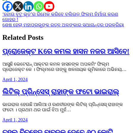
Post
‘ବୋଉ ବୁଟୁ ଭୂତ’ର ରିମେକ୍ କରିବେ ବଲିଉଡ଼ ଫିଲ୍ମ ନିର୍ମାତା କରଣ
ଜୋହର !
navigation
ଶେଷ ହେଲା ମହାପ୍ରଭୁଙ୍କ ରତ୍ନ ଅଳଙ୍କାର ସ୍ଥାନାନ୍ତର ପ୍ରକ୍ରିୟା
Related Posts
ପ୍ରୋଜେକ୍ଟ Kରେ କମଲ ହାସନ ନଜର ଆସିବେ!
ଆସୁଛି ଭେଟେରାନ୍ ଆକ୍ଟର କମଳ ହାସନଙ୍କ ଅପକମିଂ ଫିଲ୍ମ
ପ୍ରୋଜେକ୍ଟ କେ । ଫିଲ୍ମରେ ତାଙ୍କୁ ଖଳନାୟକ ଭୂମିକାରେ ଅଭିନୟ…
April 1, 2024
ଲିଟିଲ୍ ପ୍ରିନ୍ସେସ୍ ରାହାଙ୍କ ଫଟୋ ଭାଇରାଲ୍
ଭାଇରାଲ ହେଉଛି ଆଲିଆ ଓ ରଣବୀରଙ୍କ ଲିଟିଲ୍‌ ପ୍ରିନ୍ସେସ୍‌ ରାହାଙ୍କ
ଫଟୋ । ପ୍ରଥମ ଥର ପାଇଁ ଝିଅ ମୁହଁ…
April 1, 2024
ଚହଲ ବିଚ୍ଛେଦ ବାବଦକୁ ଦେବେ ୬୦ କୋଟି