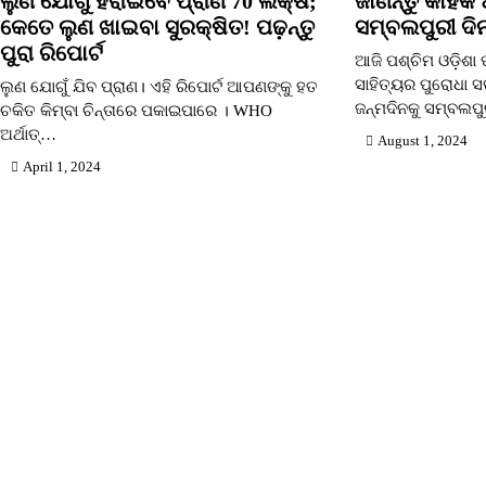
ଲୁଣ ଯୋଗୁଁ ହରାଇବେ ପ୍ରାଣ 70 ଲକ୍ଷ;
ଜାଣନ୍ତୁ କାହିଁ
କେତେ ଲୁଣ ଖାଇବା ସୁରକ୍ଷିତ! ପଢ଼ନ୍ତୁ
ସମ୍ବଲପୁରୀ ଦି
ପୁରା ରିପୋର୍ଟ
ଆଜି ପଶ୍ଚିମ ଓଡ଼ିଶା ପ
ସାହିତ୍ୟର ପୁରୋଧା 
ଲୁଣ ଯୋଗୁଁ ଯିବ ପ୍ରାଣ। ଏହି ରିପୋର୍ଟ ଆପଣଙ୍କୁ ହତ
ଜନ୍ମଦିନକୁ ସମ୍ବଲପ
ଚକିତ କିମ୍ବା ଚିନ୍ତାରେ ପକାଇପାରେ । WHO
ଅର୍ଥାତ୍…
August 1, 2024
April 1, 2024