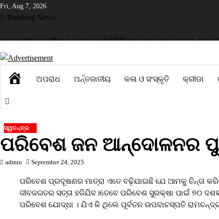
Skip
Fri, Aug 7, 2026
to
Breaking News
content
ଙ୍ଗୀରରେ ନୂଆଁଖାଇ ଲଗ୍ନ ଧାର୍ଯ୍ୟ
ଡିଜିଟାଲ ପେମେଣ୍ଟ ଉପରେ ଶୁଳ୍କ ଲାଗୁ କ
HOME
ଅପରାଧ
ଅର୍ନ୍ତଜାତୀୟ
କଳା ଓ ସଂସ୍କୃତି
କ୍ରୀଡା
ସ୍ୱତନ୍ତ୍ର
ପରିବେଶ ଜନ ଆନ୍ଦୋଳନର ପୁର
admin
September 24, 2025
ପରିବେଶ ପ୍ରଦୂଷଣର ମାତ୍ରା ଏତେ ବଢ଼ିଯାଇଛି ‌ଯେ ଆମକୁ ଚିନ୍ତା କର
ଜୀବଜଗତର ସତ୍ତା ହଜିଯିବ।ତେବେ ପରିବେଶ ସୁରକ୍ଷା ପାଇଁ ୭୦ ଦଶ
ପରିବେଶ ଯୋଦ୍ଧା । ଯିଏ କି ଥିଲେ ପୂର୍ବତନ ଉପବାଚସ୍ପତି ରାମଚନ୍ଦ୍