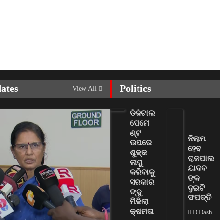
dates
Politics
View All
ଡିଜିଟାଲ
ପେମେ
ଣ୍ଟ
ନିଲାମ
ଉପରେ
ହେବ
ଶୁଳ୍କ
ରାଜପାଲ
ଲାଗୁ
ଯାଦବ
କରିବାକୁ
ଙ୍କ
ସରକାର
ଦୁଇଟି
ଙ୍କୁ
ସଂପତ୍ତି
ମିଳିଲା
କ୍ଷମତା
D Dash