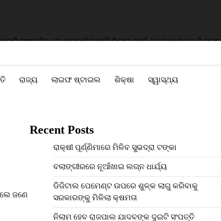
 ସଂପତ୍ତି
ବନ୍ୟା ପ୍ରଭାବିତ ୨୨ଟି ଜିଲ୍ଲା ପାଇଁ ମୋଟ ୧୧୦ କୋଟି ଟଙ୍କାର ସ
ତି
ରାଜ୍ୟ
ଲାଇଫ ଷ୍ଟାଇଲ
ଶିକ୍ଷା
ସ୍ୱାସ୍ଥ୍ୟ
Recent Posts
ରାକ୍ଷୀ ପୂର୍ଣ୍ଣିମାରେ ମିଳିବ ସୁଭଦ୍ରା ଟଙ୍କା
ବଲାଙ୍ଗୀରରେ ନୂଆଁଖାଇ ଲଗ୍ନ ଧାର୍ଯ୍ୟ
ଡିଜିଟାଲ ପେମେଣ୍ଟ ଉପରେ ଶୁଳ୍କ ଲାଗୁ କରିବାକୁ
ିଲେ ଜଣେ
ସରକାରଙ୍କୁ ମିଳିଲା କ୍ଷମତା
ନିଲାମ ହେବ ରାଜପାଲ ଯାଦବଙ୍କ ଦୁଇଟି ସଂପତ୍ତି