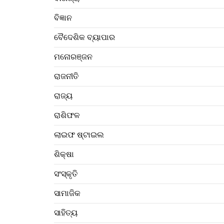
ବିଜ୍ଞାନ
ବୈଦେଶିକ ବ୍ୟାପାର
ମନୋରଞ୍ଜନ
ରାଜନୀତି
ରାଜ୍ୟ
ରାଶିଫଳ
ଲାଇଫ ଷ୍ଟାଇଲ
ଶିକ୍ଷା
ସଂସ୍କୃତି
ସାମାଜିକ
ସାହିତ୍ୟ