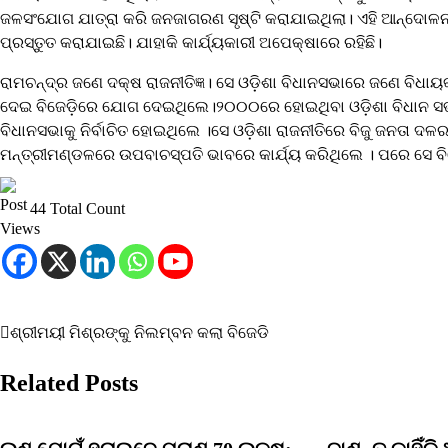
ଜଳସଂଯୋଗ ଯାତ୍ରା କରି ଜନଜାଗରଣ ସୃଷ୍ଟି କରାଯାଇଥିଲା। ଏହି ଆନ୍ଦୋଳନ
ପ୍ରସ୍ତୁତ କରାଯାଇଛି। ଯାହାକି କାର୍ଯ୍ୟକାରୀ ଅପେକ୍ଷାରେ ରହିଛି।
ରାମଚନ୍ଦ୍ର ଜଣେ ଦକ୍ଷ ରାଜନୀତିଜ୍ଞ। ସେ ଓଡ଼ିଶା ବିଧାନସଭାରେ ଜଣେ ବିଧାୟ
ଦେଇ ବିଜେଡ଼ିରେ ଯୋଗ ଦେଇଥିଲେ।୨୦୦୦ରେ ହୋଇଥିବା ଓଡ଼ିଶା ବିଧାନ ସଭା ନ
ବିଧାନସଭାକୁ ନିର୍ବାଚିତ ହୋଇଥିଲେ ।ସେ ଓଡ଼ିଶା ରାଜନୀତିରେ ବିଜୁ ଜନତା ଦଳ
ମନ୍ତ୍ରୀମଣ୍ଡଳରେ ଉପବାଚସ୍ପତି ଭାବରେ କାର୍ଯ୍ୟ କରିଥିଲେ । ପରେ ସେ ବିଜେଡ଼
44 Total Count
ଶ୍ରୀମୟୀ ମିଶ୍ରଙ୍କୁ ନିଲମ୍ବନ କଲା ବିଜେଡି
Post
navigation
Related Posts