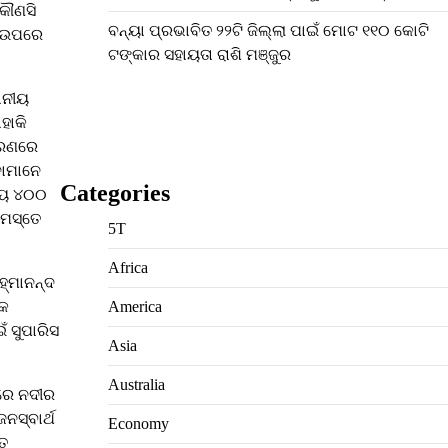
କୌଣସି
ବନ୍ୟା ପ୍ରଭାବିତ ୨୨ଟି ଜିଲ୍ଲା ପାଇଁ ମୋଟ ୧୧୦ କୋଟି
ା ଉପରେ
ଟଙ୍କାର ସହାୟତା ରାଶି ମଞ୍ଜୁର
ାନୀୟ
ହାକି
୍ରଣରେ
ଦାମାନେ
Categories
ରାୟ ୪୦୦
ସମସ୍ତେ
5T
Africa
ହ୍ମାନନ୍ଦ
୍କ
America
ଁ ସୁପାରିସ
Asia
Australia
ଦରେ ନଦୀର
ନସ୍ବାର୍ଥ
Economy
୍ତ