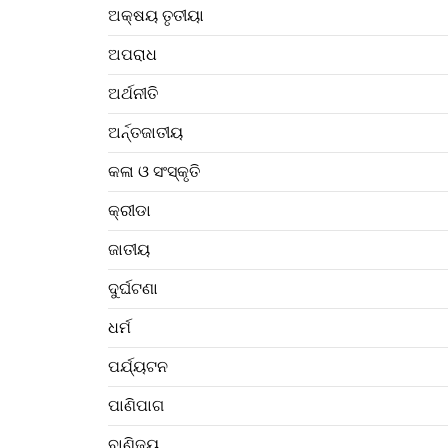
ଅକ୍ଷୟ ତୃତୀୟା
ଅପରାଧ
ଅର୍ଥନୀତି
ଅର୍ନ୍ତଜାତୀୟ
କଳା ଓ ସଂସ୍କୃତି
କ୍ରୀଡା
ଜାତୀୟ
ଦୁର୍ଘଟଣା
ଧର୍ମ
ପର୍ଯ୍ୟଟନ
ପାଣିପାଗ
ବାଣିଜ୍ୟ