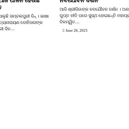
କି ଆଜି ପାଳନ ହେଉଛି
ନବଯୌବନ ଦର୍ଶନ
ନ
ଆଜି ଶ୍ରୀଜିଉଙ୍କ ନବଯୌବନ ଦର୍ଶନ । 
ଗୁପ୍ତ ନୀତି ପରେ ସୁସ୍ଥ ହୋଇଛନ୍ତି ମହାପ୍ର
ାଳୁଛି ସମ୍ବଲପୁରୀ ଦିନ୍ । ଭାଷା
ବିଳମ୍ୱିତ…
ସତ୍ୟନାରାୟଣ ବୋହିଦାରଙ୍କ
ୁରୀ ଦିନ…
June 26, 2025