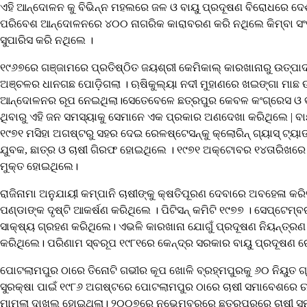
ଏହି ଆନ୍ଦୋଳନ କୁ ବିଭିନ୍ନ ମହଲରେ ଜଳ ଓ ବାୟୁ ପ୍ରଦୂଷଣ ବିରୋଧରେ ଦେ
ପରିବେଶ ଆନ୍ଦୋଳନରେ ୪୦୦ ନାଗରିକ କାରାବରଣ କରି ନଥିଲେ କିମ୍ବା ସଂସଦ
ସୁପାରିସ କରି ନଥିଲେ ।
୧୯୬୭ରେ ଗଞ୍ଜାମରେ ପ୍ରତିଷ୍ଠିତ ଜୟଶ୍ରୀ କେମିକାଲ୍ କାରଖାନାରୁ ଉତ୍ପାଦନ 
ଅଞ୍ଚଳର ଧାନଗଛ ପୋଡ଼ିଗଲା । ଋଷିକୁଲ୍ୟା ନଦୀ ମୁହାଣରେ ଖଇଙ୍ଗା ମାଛ ଉ
ଆନ୍ଦୋଳନର ରୂପ ନେଇଥିଲା।ସେତେବେଳେ ଛତ୍ରପୁର କେବଳ କଂଗ୍ରେସ ଓ ବାମପନ
ଥିବାରୁ ଏହି ଜନ ସମସ୍ୟାକୁ ସେମାନେ ଏକ ପ୍ରକାର ଅଣଦେଖା କରିଥିଲେ | ବାୟୁ
୧୯୭୧ ମସିହା ଅଗଷ୍ଟରୁ ସହର ଦେଇ ରେଳଷ୍ଟେସନ୍‌କୁ କ୍ଲୋରିନ୍ ଗ୍ୟାସ୍ 
ଯୁବକ, ଛାତ୍ର ଓ ଚାଷୀ ଗିରଫ ହୋଇଥିଲେ । ୧୯୭୧ ଅକ୍ଟୋବର ୧୪ତାରିଖରେ ଆ
ମୁକ୍ତ ହୋଇଥିଲେ।
ରାଜିନାମା ଅନୁଯାୟୀ କମ୍ପାନି ଚାଷୀଙ୍କୁ କ୍ଷତିପୂରଣ ଦେବାରେ ଅବହେଳା କରି
ପଣ୍ଡାଙ୍କ ଦୃଷ୍ଟି ଆକର୍ଷଣ କରିଥିଲେ । ପିଟିସନ୍ କମିଟି ୧୯୭୭ । ସେପ୍ଟେମ୍
ସାକ୍ଷ୍ୟ ଗ୍ରହଣ କରିଥିଲେ। ଏଭଳି କାରଖାନା ଯୋଗୁଁ ପ୍ରଦୂଷଣ ନିୟନ୍ତ୍ରଣ 
କରିଥିଲେ। ପରିଣାମ ସ୍ବରୂପ ୧୯୮୧ରେ କେନ୍ଦ୍ର ସରକାର ବାୟୁ ପ୍ରଦୂଷଣ 
ପୋଟଲାମପୁର ଠାରେ ତିନୋଟି ଗଭୀର କୂପ ଖୋଳି ବ୍ରହ୍ମପୁରକୁ ୬୦ ନିୟୁତ ଗ
ସୁରକ୍ଷା ପାଇଁ ୧୯୮୬ ଅଗଷ୍ଟରେ ପୋଟଲାମପୁର ଠାରେ ଚାଷୀ ସମାବେଶରେ ଋଷ
ମାମଲା ଦାଖଲ ହୋଇଥିଲା। ୨୦୦୭ରେ ନ‌ଭେମ୍ବରରେ ଛତ୍ରପୁରରେ ଚାଷୀ ସମା