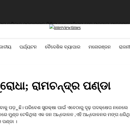
ରିବାକୁ ସରକାରଙ୍କୁ ମିଳିଲା କ୍ଷମତା
ନିଲାମ ହେବ ରାଜପାଲ ଯାଦବଙ୍କ ଦୁଇଟି
ଜାତୀୟ
ପର୍ଯ୍ୟଟନ
ବୈଦେଶିକ ବ୍ୟାପାର
ମନୋରଞ୍ଜନ
ରାଜନୀ
ୋଧା; ରାମଚନ୍ଦ୍ର ପଣ୍ଡା
ିବାକୁ ପଡ଼ୁଛି। ପରିବେଶ ସୁରକ୍ଷା ପାଇଁ ଏବେଠାରୁ ଦୃଢ଼ ପଦ‌କ୍ଷେପ ନନେଲେ
କରେ ମୁଣ୍ଡ ଟେକିଥିଲା ଏକ ଜନ ଆନ୍ଦୋଳନ ,ଏହି ଆନ୍ଦୋଳନର ମଙ୍ଗ ଧରିଥ
ର ପଣ୍ଡା ।