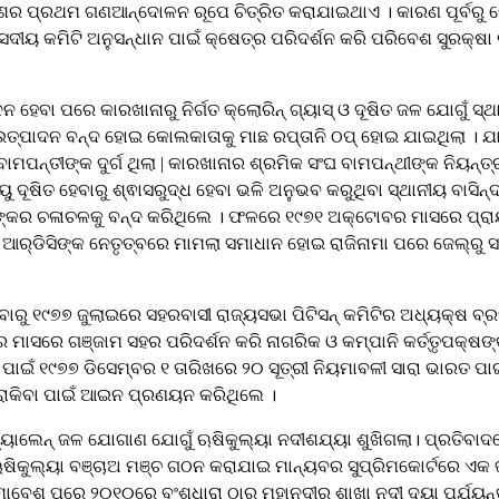
ଶର ପ୍ରଥମ ଗଣଆନ୍ଦୋଳନ ରୂପେ ଚିତ୍ରିତ କରାଯାଇଥାଏ । କାରଣ ପୂର୍ବରୁ 
ୀୟ କମିଟି ଅନୁସନ୍ଧାନ ପାଇଁ କ୍ଷେତ୍ର ପରିଦର୍ଶନ କରି ପରିବେଶ ସୁରକ୍ଷ
ହେବା ପରେ କାରଖାନାରୁ ନିର୍ଗତ କ୍ଲୋରିନ୍ ଗ୍ୟାସ୍ ଓ ଦୂଷିତ ଜଳ ଯୋଗୁଁ ସ୍ଥ
ତ୍ପାଦନ ବନ୍ଦ ହୋଇ କୋଲକାତାକୁ ମାଛ ରପ୍ତାନି ଠପ୍ ହୋଇ ଯାଇଥିଲା । ଯା
୍ତୀଙ୍କ ଦୁର୍ଗ ଥିଲା | କାରଖାନାର ଶ୍ରମିକ ସଂଘ ବାମପନ୍ଥୀଙ୍କ ନିୟନ୍ତ
 ଦୂଷିତ ହେବାରୁ ଶ୍ଵାସରୁଦ୍ଧ ହେବା ଭଳି ଅନୁଭବ କରୁଥିବା ସ୍ଥାନୀୟ ବାସିନ୍
ଟ୍ୟାଙ୍କର ଚଳାଚଳକୁ ବନ୍ଦ କରିଥିଲେ । ଫଳରେ ୧୯୭୧ ଅକ୍ଟୋବର ମାସରେ ପ୍
ର୍‌ଡିସିଙ୍କ ନେତୃତ୍ବରେ ମାମଲା ସମାଧାନ ହୋଇ ରାଜିନାମା ପରେ ଜେଲ୍‌ରୁ 
ବାରୁ ୧୯୭୭ ଜୁଲାଇରେ ସହରବାସୀ ରାଜ୍ୟସଭା ପିଟିସନ୍ କମିଟିର ଅଧ୍ୟକ୍ଷ ବ୍ର
ବର ମାସରେ ଗଞ୍ଜାମ ସହର ପରିଦର୍ଶନ କରି ନାଗରିକ ଓ କମ୍ପାନି କର୍ତ୍ତୃପକ୍ଷଙ
ପାଇଁ ୧୯୭୭ ଡିସେମ୍ବର ୧ ତାରିଖରେ ୨୦ ସୂତ୍ରୀ ନିୟମାବଳୀ ସାରା ଭାରତ ପାଇ
ରୋକିବା ପାଇଁ ଆଇନ ପ୍ରଣୟନ କରିଥିଲେ ।
୍ୟାଲେନ୍ ଜଳ ଯୋଗାଣ ଯୋଗୁଁ ଋଷିକୁଲ୍ୟା ନଦୀଶଯ୍ୟା ଶୁଖିଗଲା। ପ୍ରତିବା
ିକୁଲ୍ୟା ବଞ୍ଚାଅ ମଞ୍ଚ ଗଠନ କରାଯାଇ ମାନ୍ୟବର ସୁପ୍ରିମକୋର୍ଟରେ ଏକ ଜ
ବେଶ ପରେ ୨୦୧୦ରେ ବଂଶଧାରା ଠାରୁ ମହାନଦୀର ଶାଖା ନଦୀ ଦୟା ପର୍ଯ୍ୟନ