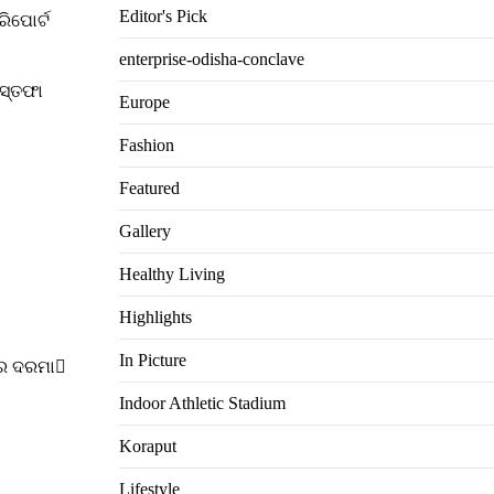
Editor's Pick
ିପୋର୍ଟ
enterprise-odisha-conclave
ଇସ୍ତଫା
Europe
Fashion
Featured
Gallery
Healthy Living
Highlights
In Picture
ସର ଦରମା
Indoor Athletic Stadium
Koraput
Lifestyle