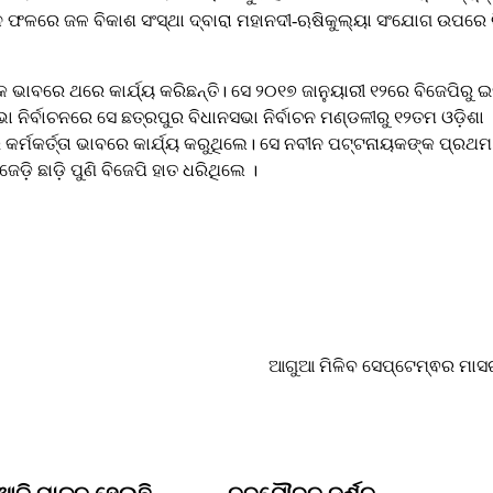
 ଫଳରେ ଜଳ ବିକାଶ ସଂସ୍ଥା ଦ୍ବାରା ମହାନଦୀ-ଋଷିକୁଲ୍ୟା ସଂଯୋଗ ଉପରେ ର
କ ଭାବରେ ଥରେ କାର୍ଯ୍ୟ କରିଛନ୍ତି। ସେ ୨୦୧୭ ଜାନୁୟାରୀ ୧୨ରେ ବିଜେପିରୁ 
ିର୍ବାଚନରେ ସେ ଛତ୍ରପୁର ବିଧାନସଭା ନିର୍ବାଚନ ମଣ୍ଡଳୀରୁ ୧୨ତମ ଓଡ଼ିଶା
ର କର୍ମକର୍ତ୍ତା ଭାବରେ କାର୍ଯ୍ୟ କରୁଥିଲେ। ସେ ନବୀନ ପଟ୍ଟନାୟକଙ୍କ ପ୍ରଥମ
ି ଛାଡ଼ି ପୁଣି ବିଜେପି ହାତ ଧରିଥିଲେ ।
ଆଗୁଆ ମିଳିବ ସେପ୍ଟେମ୍ଵର ମା