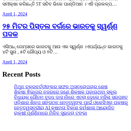
ସମୀକ୍ଷା କରିଛନ୍ତି 5T ସଚିବ ଭିକେ ପାଣ୍ଡିଆନ । ଏହି ପ୍ରକଳ୍ପ…
April 1, 2024
୨୫ ମିଟର ପିସ୍ତଲ ବର୍ଗରେ ଭାରତକୁ ସ୍ୱର୍ଣ୍ଣ
ପଦକ
ଏସିଆନ୍ ଗେମ୍ସରେ ଭାରତକୁ ଆଉ ଏକ ସ୍ୱର୍ଣ୍ଣ ।ଏପର୍ଯ୍ୟନ୍ତ ଭାରତକୁ
୪ଟି ସୁନା , ୫ଟି ରୌପ୍ୟ ଓ ୭ଟି…
April 1, 2024
Recent Posts
ମିଥୁନ ଚକ୍ରବର୍ତ୍ତୀଙ୍କର ସଫଳ ଅସ୍ତ୍ରୋପଚାର ଶେଷ
ଶିକ୍ଷା ଵିଭାଗର ନଜରରେ ଜଣେ ଶିକ୍ଷକ ପଢ଼ାଉଥିବା ସ୍କୁଲ
ବିଧାୟକ ଗୌତମ ବୁଦ୍ଧ ଦାସ ନାଁରେ ଏତଲା ଦେଲେ ମହିଳା ସରପଞ୍ଚ
ଓଡ଼ିଶାର ଶିଳ୍ପ ସଙ୍ଗଠନ ନେତୃତ୍ୱଙ୍କ ପାଇଁ ଓକେସିଏଲ୍ ପକ୍ଷରୁ
ନେତୃତ୍ୱସ୍ତରୀୟ AI କ୍ଷମତା ବିକାଶ କର୍ମଶାଳା ଆୟୋଜିତ
ରାକ୍ଷୀ ପୂର୍ଣ୍ଣିମାରେ ମିଳିବ ସୁଭଦ୍ରା ଟଙ୍କା