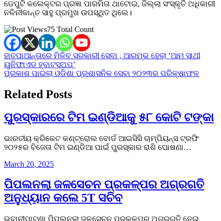
ଡେପୁଟି କଲେକ୍ଟର ପ୍ରଜ୍ଞା ପାରମିତା ଥାଟୋଇ, ଜିଲ୍ଲା ସଂସ୍କୃତି ଅଧିକାରୀ
ନଳିନୀକାନ୍ତ ସାହୁ ପ୍ରମୁଖ ଉପସ୍ଥିତ ଥିଲେ।
75 Total Count
Post
ହାତପାଆନ୍ତାରେ ମିଳିବ ସରକାରୀ ସେବା , ଆରମ୍ଭ ହେଲା ‘ଆମ ସାଥୀ
ୟୁନିଫାଏଡ ହ୍ବାଟ୍‌ସଅପ୍’
navigation
ପ୍ରକାଶ ପାଇଲା ଓଡିଶା ପ୍ରଶାସନିକ ସେବା ୨୦୨୩ର ପରିକ୍ଷାଫଳ
Related Posts
ପୁରସ୍କାରରେ ଟିମ ଇଣ୍ଡିଆକୁ ୫୮ କୋଟି ଟଙ୍କା
ଭାରତୀୟ କ୍ରିକେଟ କଣ୍ଟ୍ରୋଲ ବୋର୍ଡ ଆଇସିସି ଚାମ୍ପିୟନ୍ସ ଟ୍ରଫି
୨୦୨୫ର ବିଜେତା ଟିମ ଇଣ୍ଡିଆ ପାଇଁ ପୁରସ୍କାର ରାଶି ଘୋଷଣା…
March 20, 2025
ପିପଲନଲା ଜଳସେଚନ ପ୍ରକଳ୍ପର ଅଗ୍ରଗତି
ଅନୁଧ୍ୟାନ କଲେ 5T ସଚିବ
ଭବାନୀପାଟଣା ପିପଲନଲା ଜଳସେଚନ ପ୍ରକଳ୍ପର ଅଗ୍ରଗତି ନେଇ