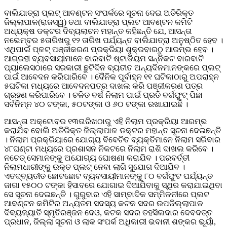
ବାଲିଯାତ୍ରା ପ୍ଲଟ୍‌ ଆବଣ୍ଟନ ସଂପର୍କରେ ସୂଚନା ଦେଇ ଅତିରିକ୍ତ
ଜିଲ୍ଲାପାଳ(ରାଜସ୍ୱ) ତଥା ବାଲିଯାତ୍ରା ପ୍ଲଟ ଆବଣ୍ଟନ କମିଟି
ଅଧ୍ୟକ୍ଷ ଡକ୍ଟର ଦିବ୍ୟଲାଚନ ମହାନ୍ତ କହିଛନ୍ତି ଯେ, ଆସନ୍ତା
ନଭେମ୍ବର ୫ତାରିଖରୁ ୧୨ ତାରିଖ ପର୍ଯ୍ୟନ୍ତ ବାଲିଯାତ୍ରା ଅନୁଷ୍ଠିତ ହେବ ।
ଏଥିପାଇଁ ପ୍ଳଟ୍‌ ପଞ୍ଜୀକରଣ ପ୍ରକ୍ରିୟା ଶୁକ୍ରବାରଠୁ ଆରମ୍ଭ ହେବ ।
ଆଗ୍ରହୀ ବ୍ୟବସାୟୀମାନେ ବାରବାଟି ଷ୍ଟାଡିୟମ ସନ୍ନିକଟ ବାରବାଟି
ପ୍ୟାଲେସଠାରେ ସରକାରୀ ଛୁଟିଦିନ ବ୍ୟତୀତ ଅନ୍ୟଦିନମାନଙ୍କରେ ପ୍ଲଟ୍‌
ପାଇଁ ଆବେଦନ କରିପାରିବେ । ଦୈନିକ ପୂର୍ବାହ୍ନ ୧୧ ଘଟିକାଠାରୁ ଅପରାହ୍ନ
୫ଘଟିକା ମଧ୍ୟରେ ଆବେଦନପତ୍ର ଦାଖଲ କରି ପଞ୍ଜୀକରଣ ପତ୍ର
ଗ୍ରହଣ କରିପାରିବେ । ଚଳିତ ବର୍ଷ ନିଲାମ ପାଇଁ ପ୍ରତି ବର୍ଗଫୁଟ୍‌ ପିଛା
ସର୍ବନିମ୍ନ ୪୦ ଟଙ୍କା, ୫୦ଟଙ୍କା ଓ ୬୦ ଟଙ୍କା ରଖାଯାଇଛି ।
ଆସନ୍ତା ଅକ୍ଟୋବର ୧୩ତାରିଖଠାରୁ ଏହି ନିଲାମ ପ୍ରକ୍ରିୟା ଆରମ୍ଭ
କରାଯିବ ବୋଲି ଅତିରିକ୍ତ ଜିଲ୍ଲାପାଳ ଡକ୍ଟର ମହାନ୍ତ ସୂଚନା ଦେଇଛନ୍ତି
। ନିଲାମ ପ୍ରକ୍ରିୟାରେ ଯୋଗ୍ୟ ବିବେଚିତ ବ୍ୟକ୍ତିମାନେ ନିଲାମ ସରିବାର
୪୮ଘଣ୍ଟା ମଧ୍ୟରେ ପ୍ରଶାସନ ନିକଟରେ ନିଲାମ ରାଶି ଦାଖଲ କରିବେ ।
ନଚେତ୍‌ ସେମାନଙ୍କୁ ଅଯୋଗ୍ୟ ଘୋଷଣା କରାଯିବ । ପରବର୍ତ୍ତୀ
ନିଲାମଧାରୀଙ୍କୁ ଉକ୍ତ ପ୍ଲଟ୍‌ ନେବା ଲାଗି ସୁଯୋଗ ଦିଆଯିବ ।
ଏତଦ୍‌ବ୍ୟତୀତ ଛୋଟଛୋଟ ବ୍ୟବସାୟୀମାନଙ୍କୁ ୮୦ ବର୍ଗଫୁଟ ପର୍ଯ୍ୟନ୍ତ
ଜାଗା ୧୫୦୦ ଟଙ୍କା ହିସାବରେ ଯୋଗାଇ ଦିଆଯିବାକୁ ସ୍ଥିର କରାଯାଇଥିବା
ସେ ସୂଚନା ଦେଇଛନ୍ତି । ଗୁରୁବାର ଏହି ସାମ୍ବାଦିକ ସମ୍ମିଳନୀରେ ପ୍ଲଟ
ଆବଣ୍ଟନ କମିଟିର ଅନ୍ୟତମ ସଦସ୍ୟ କଟକ ସଦର ଉପଜିଲ୍ଲାପାଳ
ଦିବ୍ୟଜ୍ୟାତି ସ୍ମୃତିରଞ୍ଜନ ଦେଓ, କଟକ ସଦର ତହସିଲଦାର ଦେବଦତ୍ତ
ପ୍ରଧାନ, ଜିଲ୍ଲା ସୂଚନା ଓ ଲାକ ସଂପର୍କ ଅଧିକାରୀ ଭବାନୀ ଶଙ୍କର ଭୂୟାଁ,