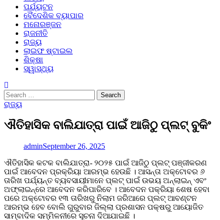
ପର୍ଯ୍ୟଟନ
ବୈଦେଶିକ ବ୍ୟାପାର
ମନୋରଞ୍ଜନ
ରାଜନୀତି
ରାଜ୍ୟ
ଲାଇଫ ଷ୍ଟାଇଲ
ଶିକ୍ଷା
ସ୍ୱାସ୍ଥ୍ୟ
Search
for:
ରାଜ୍ୟ
ଐତିହାସିକ ବାଲିଯାତ୍ରା ପାଇଁ ଆଜିଠୁ ପ୍ଲଟ୍ ବୁକିଂ
admin
September 26, 2025
ଐତିହାସିକ କଟକ ବାଲିଯାତ୍ରା- ୨୦୨୫ ପାଇଁ ଆଜିଠୁ ପ୍ଲଟ୍‌ ପଞ୍ଜୀକରଣ
ପାଇଁ ଆବେଦନ ପ୍ରକ୍ରିୟା ଆରମ୍ଭ ହେଉଛି । ଆସନ୍ତା ଅକ୍ଟୋବର ୬
ତାରିଖ ପର୍ଯ୍ୟନ୍ତ ବ୍ୟବସାୟୀମାନେ ପ୍ଲଟ୍‌ ପାଇଁ ଉଭୟ ଅନ୍‌ଲାଇନ୍‌ ଏବଂ
ଅଫ୍‌ଲାଇନ୍‌ରେ ଆବେଦନ କରିପାରିବେ । ଆବେଦନ ପକ୍ରିୟା ଶେଷ ହେବା
ପରେ ଅକ୍ଟୋବର ୧୩ ତାରିଖରୁ ନିଲାମ ଜରିଆରେ ପ୍ଲଟ୍‌ ଆବଣ୍ଟନ
ଆରମ୍ଭ ହେବ ବୋଲି ଗୁରୁବାର ଜିଲ୍ଲା ପ୍ରଶାସନ ପକ୍ଷରୁ ଆୟୋଜିତ
ସାମ୍ବାଦିକ ସମ୍ମିଳନୀରେ ସୂଚନା ଦିଆଯାଇଛି ।