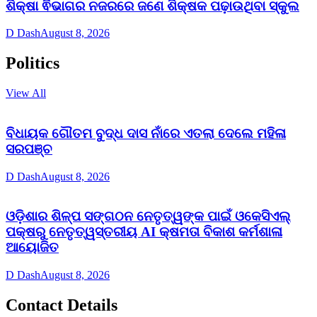
ଶିକ୍ଷା ଵିଭାଗର ନଜରରେ ଜଣେ ଶିକ୍ଷକ ପଢ଼ାଉଥିବା ସ୍କୁଲ
D Dash
August 8, 2026
Politics
View All
ବିଧାୟକ ଗୌତମ ବୁଦ୍ଧ ଦାସ ନାଁରେ ଏତଲା ଦେଲେ ମହିଳା
ସରପଞ୍ଚ
D Dash
August 8, 2026
ଓଡ଼ିଶାର ଶିଳ୍ପ ସଙ୍ଗଠନ ନେତୃତ୍ୱଙ୍କ ପାଇଁ ଓକେସିଏଲ୍
ପକ୍ଷରୁ ନେତୃତ୍ୱସ୍ତରୀୟ AI କ୍ଷମତା ବିକାଶ କର୍ମଶାଳା
ଆୟୋଜିତ
D Dash
August 8, 2026
Contact Details