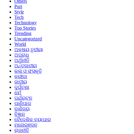
Others
Puri
Style
Tech
Technology
Top Stories
Trending
Uncategorized
World
ଅକ୍ଷୟ ତୃତୀୟା
ଅପରାଧ
ଅର୍ଥନୀତି
ଅର୍ନ୍ତଜାତୀୟ
କଳା ଓ ସଂସ୍କୃତି
କ୍ରୀଡା
ଜାତୀୟ
ଦୁର୍ଘଟଣା
ଧର୍ମ
ପର୍ଯ୍ୟଟନ
ପାଣିପାଗ
ବାଣିଜ୍ୟ
ବିଜ୍ଞାନ
ବୈଦେଶିକ ବ୍ୟାପାର
ମନୋରଞ୍ଜନ
ରାଜନୀତି