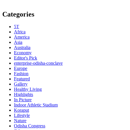
Categories
5T
Africa
America
Asia
Australia
Economy
Editor's Pick
enterprise-odisha-conclave
Europe
Fashion
Featured
Gallery
Healthy Living
Highlights
In Picture
Indoor Athletic Stadium
Koraput
Lifestyle
Nature
Odisha Congress