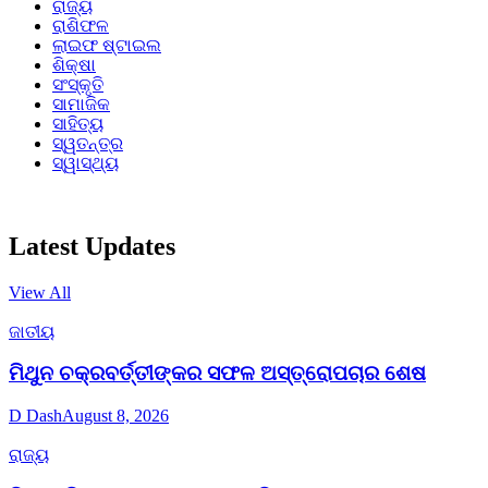
ରାଜ୍ୟ
ରାଶିଫଳ
ଲାଇଫ ଷ୍ଟାଇଲ
ଶିକ୍ଷା
ସଂସ୍କୃତି
ସାମାଜିକ
ସାହିତ୍ୟ
ସ୍ୱତନ୍ତ୍ର
ସ୍ୱାସ୍ଥ୍ୟ
Latest Updates
View All
ଜାତୀୟ
ମିଥୁନ ଚକ୍ରବର୍ତ୍ତୀଙ୍କର ସଫଳ ଅସ୍ତ୍ରୋପଚାର ଶେଷ
D Dash
August 8, 2026
ରାଜ୍ୟ