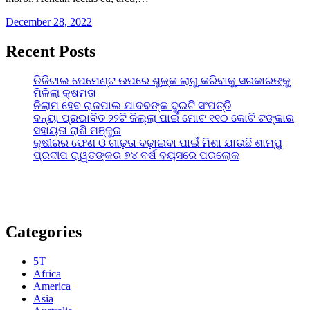
December 28, 2022
Recent Posts
ଡିଜିଟାଲ ପେମେଣ୍ଟ ଉପରେ ଶୁଳ୍କ ଲାଗୁ କରିବାକୁ ସରକାରଙ୍କୁ
ମିଳିଲା କ୍ଷମତା
ନିଲାମ ହେବ ରାଜପାଲ ଯାଦବଙ୍କ ଦୁଇଟି ସଂପତ୍ତି
ବନ୍ୟା ପ୍ରଭାବିତ ୨୨ଟି ଜିଲ୍ଲା ପାଇଁ ମୋଟ ୧୧୦ କୋଟି ଟଙ୍କାର
ସହାୟତା ରାଶି ମଞ୍ଜୁର
କ୍ଷୀରର ଫେଣ ଓ ଗାଢ଼ତା ବଢ଼ାଇବା ପାଇଁ ମିଶା ଯାଉଛି ଶାମ୍ପୁ
ପ୍ରଦୀପ ରାୱତଙ୍କର ୭୪ ବର୍ଷ ବୟସରେ ପରଲୋକ
Categories
5T
Africa
America
Asia