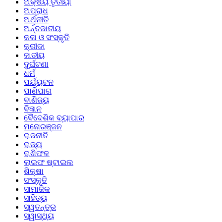
ଅକ୍ଷୟ ତୃତୀୟା
ଅପରାଧ
ଅର୍ଥନୀତି
ଅର୍ନ୍ତଜାତୀୟ
କଳା ଓ ସଂସ୍କୃତି
କ୍ରୀଡା
ଜାତୀୟ
ଦୁର୍ଘଟଣା
ଧର୍ମ
ପର୍ଯ୍ୟଟନ
ପାଣିପାଗ
ବାଣିଜ୍ୟ
ବିଜ୍ଞାନ
ବୈଦେଶିକ ବ୍ୟାପାର
ମନୋରଞ୍ଜନ
ରାଜନୀତି
ରାଜ୍ୟ
ରାଶିଫଳ
ଲାଇଫ ଷ୍ଟାଇଲ
ଶିକ୍ଷା
ସଂସ୍କୃତି
ସାମାଜିକ
ସାହିତ୍ୟ
ସ୍ୱତନ୍ତ୍ର
ସ୍ୱାସ୍ଥ୍ୟ