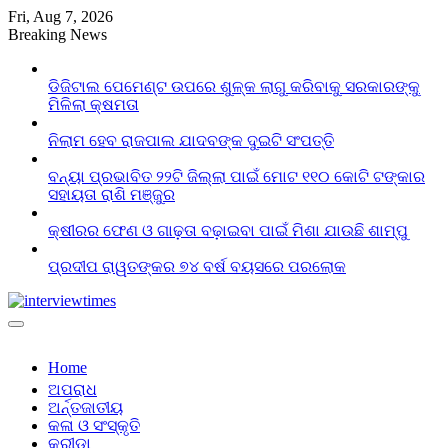
Skip
Fri, Aug 7, 2026
to
Breaking News
content
ଡିଜିଟାଲ ପେମେଣ୍ଟ ଉପରେ ଶୁଳ୍କ ଲାଗୁ କରିବାକୁ ସରକାରଙ୍କୁ
ମିଳିଲା କ୍ଷମତା
ନିଲାମ ହେବ ରାଜପାଲ ଯାଦବଙ୍କ ଦୁଇଟି ସଂପତ୍ତି
ବନ୍ୟା ପ୍ରଭାବିତ ୨୨ଟି ଜିଲ୍ଲା ପାଇଁ ମୋଟ ୧୧୦ କୋଟି ଟଙ୍କାର
ସହାୟତା ରାଶି ମଞ୍ଜୁର
କ୍ଷୀରର ଫେଣ ଓ ଗାଢ଼ତା ବଢ଼ାଇବା ପାଇଁ ମିଶା ଯାଉଛି ଶାମ୍ପୁ
ପ୍ରଦୀପ ରାୱତଙ୍କର ୭୪ ବର୍ଷ ବୟସରେ ପରଲୋକ
Home
ଅପରାଧ
ଅର୍ନ୍ତଜାତୀୟ
କଳା ଓ ସଂସ୍କୃତି
କ୍ରୀଡା