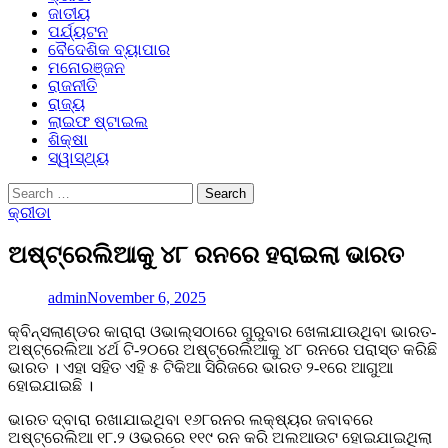
ଜାତୀୟ
ପର୍ଯ୍ୟଟନ
ବୈଦେଶିକ ବ୍ୟାପାର
ମନୋରଞ୍ଜନ
ରାଜନୀତି
ରାଜ୍ୟ
ଲାଇଫ ଷ୍ଟାଇଲ
ଶିକ୍ଷା
ସ୍ୱାସ୍ଥ୍ୟ
Search
for:
କ୍ରୀଡା
ଅଷ୍ଟ୍ରେଲିଆକୁ ୪୮ ରନରେ ହରାଇଲା ଭାରତ
admin
November 6, 2025
କ୍ବିନ୍ସଲାଣ୍ଡର କାରାରା ଓଭାଲ୍ସଠାରେ ଗୁରୁବାର ଖେଳାଯାଉଥିବା ଭାରତ-
ଅଷ୍ଟ୍ରେଲିଆ ୪ର୍ଥ ଟି-୨୦ରେ ଅଷ୍ଟ୍ରେଲିଆକୁ ୪୮ ରନରେ ପରାସ୍ତ କରିଛି
ଭାରତ । ଏହା ସହିତ ଏହି ୫ ଟିକିଆ ସିରିଜରେ ଭାରତ ୨-୧ରେ ଆଗୁଆ
ହୋଇଯାଇଛି ।
ଭାରତ ଦ୍ବାରା ରଖାଯାଇଥିବା ୧୬୮ରନର ଲକ୍ଷ୍ୟର ଜବାବରେ
ଅଷ୍ଟ୍ରେଲିଆ ୧୮.୨ ଓଭରରେ ୧୧୯ ରନ କରି ଅଲଆଉଟ ହୋଇଯାଇଥିଲା