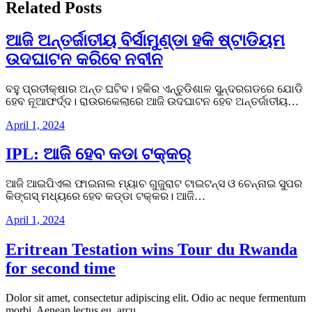
Related Posts
ଆଜି ଅନ୍ତର୍ଜାତୀୟ ବିର୍ସାମୁଣ୍ଡା ହକି ଷ୍ଟାଡିୟମ
ଉଦଘାଟନ କରିବେ ନବୀନ
ବହୁ ପ୍ରତୀକ୍ଷାର ଅନ୍ତ ଘଟିବ। ହକିର ଏନ୍ତୁଡିଶାଳ ସୁନ୍ଦରଗଡରେ ଯୋଡି
ହେବ ନୂଆଫର୍ଦ୍ଦ। ରାଉରକେଲାରେ ଆଜି ଉଦଘାଟନ ହେବ ଅନ୍ତର୍ଜାତୀୟ…
April 1, 2024
IPL: ଆଜି ହେବ କଡା ଟକ୍କର୍‌
ଆଜି ଆଇପିଏଲ ଫାଇନାଲ ମ୍ୟାଚ ଗୁଜୁରାଟ ଟାଇଟନ୍ସ ଓ ଚେନ୍ନାଇ ସୁପର
କିଙ୍ଗସ୍ ମଧ୍ୟରେ ହେବ କଡ୍ଡା ଟକ୍କର। ଆଜି…
April 1, 2024
Eritrean Testation wins Tour du Rwanda
for second time
Dolor sit amet, consectetur adipiscing elit. Odio ac neque fermentum
morbi. Aenean lectus eu, arcu,…