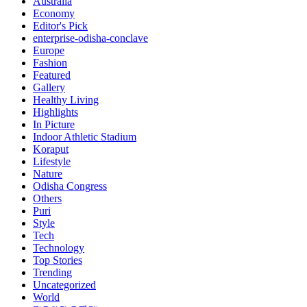
Australia
Economy
Editor's Pick
enterprise-odisha-conclave
Europe
Fashion
Featured
Gallery
Healthy Living
Highlights
In Picture
Indoor Athletic Stadium
Koraput
Lifestyle
Nature
Odisha Congress
Others
Puri
Style
Tech
Technology
Top Stories
Trending
Uncategorized
World