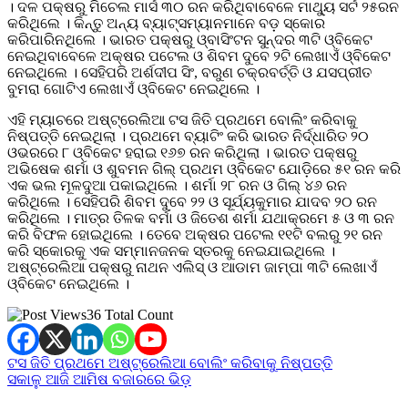
। ଦଳ ପକ୍ଷରୁ ମିଚେଲ ମାର୍ସ ୩୦ ରନ କରିଥିବାବେଳେ ମାଥ୍ୟୁ ସର୍ଟ ୨୫ରନ
କରିଥିଲେ । କିନ୍ତୁ ଅନ୍ୟ ବ୍ୟାଟ୍ସମ୍ୟାନମାନେ ବଡ଼ ସ୍କୋର
କରିପାରିନଥିଲେ । ଭାରତ ପକ୍ଷରୁ ଓ୍ବାସିଂଟନ ସୁନ୍ଦର ୩ଟି ଓ୍ବିକେଟ
ନେଇଥିବାବେଳେ ଅକ୍ଷର ପଟେଲ ଓ ଶିବମ ଦୁବେ ୨ଟି ଲେଖାଏଁ ଓ୍ବିକେଟ
ନେଇଥିଲେ । ସେହିପରି ଅର୍ଶଦୀପ ସିଂ, ବରୁଣ ଚକ୍ରବର୍ତ୍ତି ଓ ଯସପ୍ରୀତ
ବୁମରା ଗୋଟିଏ ଲେଖାଏଁ ଓ୍ବିକେଟ ନେଇଥିଲେ ।
ଏହି ମ୍ୟାଚରେ ଅଷ୍ଟ୍ରେଲିଆ ଟସ ଜିତି ପ୍ରଥମେ ବୋଲିଂ କରିବାକୁ
ନିଷ୍ପତ୍ତି ନେଇଥିଲା । ପ୍ରଥମେ ବ୍ୟାଟିଂ କରି ଭାରତ ନିର୍ଦ୍ଧାରିତ ୨୦
ଓଭରରେ ୮ ଓ୍ବିକେଟ ହରାଇ ୧୬୭ ରନ କରିଥିଲା । ଭାରତ ପକ୍ଷରୁ
ଅଭିଷେକ ଶର୍ମା ଓ ଶୁବମନ ଗିଲ୍ ପ୍ରଥମ ଓ୍ବିକେଟ ଯୋଡ଼ିରେ ୫୧ ରନ କରି
ଏକ ଭଲ ମୂଳଦୁଆ ପକାଇଥିଲେ । ଶର୍ମା ୨୮ ରନ ଓ ଗିଲ୍ ୪୬ ରନ
କରିଥିଲେ । ସେହିପରି ଶିବମ ଦୁବେ ୨୨ ଓ ସୂର୍ଯ୍ୟକୁମାର ଯାଦବ ୨୦ ରନ
କରିଥିଲେ । ମାତ୍ର ତିଳକ ବର୍ମା ଓ ଜିତେଶ ଶର୍ମା ଯଥାକ୍ରମେ ୫ ଓ ୩ ରନ
କରି ବିଫଳ ହୋଇଥିଲେ । ତେବେ ଅକ୍ଷର ପଟେଲ ୧୧ଟି ବଲରୁ ୨୧ ରନ
କରି ସ୍କୋରକୁ ଏକ ସମ୍ମାନଜନକ ସ୍ତରକୁ ନେଇଯାଇଥିଲେ ।
ଅଷ୍ଟ୍ରେଲିଆ ପକ୍ଷରୁ ନାଥନ ଏଲିସ୍ ଓ ଆଡାମ ଜାମ୍ପା ୩ଟି ଲେଖାଏଁ
ଓ୍ବିକେଟ ନେଇଥିଲେ ।
36 Total Count
Post
ଟସ ଜିତି ପ୍ରଥମେ ଅଷ୍ଟ୍ରେଲିଆ ବୋଲିଂ କରିବାକୁ ନିଷ୍ପତ୍ତି
ସକାଳୁ ଆଜି ଆମିଷ ବଜାରରେ ଭିଡ଼
navigation