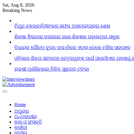
Skip
Sat, Aug 8, 2026
to
Breaking News
content
ମିଥୁନ ଚକ୍ରବର୍ତ୍ତୀଙ୍କର ସଫଳ ଅସ୍ତ୍ରୋପଚାର ଶେଷ
ଶିକ୍ଷା ଵିଭାଗର ନଜରରେ ଜଣେ ଶିକ୍ଷକ ପଢ଼ାଉଥିବା ସ୍କୁଲ
ବିଧାୟକ ଗୌତମ ବୁଦ୍ଧ ଦାସ ନାଁରେ ଏତଲା ଦେଲେ ମହିଳା ସରପଞ୍ଚ
ଓଡ଼ିଶାର ଶିଳ୍ପ ସଙ୍ଗଠନ ନେତୃତ୍ୱଙ୍କ ପାଇଁ ଓକେସିଏଲ୍ ପକ୍ଷରୁ 
ରାକ୍ଷୀ ପୂର୍ଣ୍ଣିମାରେ ମିଳିବ ସୁଭଦ୍ରା ଟଙ୍କା
Home
ଅପରାଧ
ଅର୍ନ୍ତଜାତୀୟ
କଳା ଓ ସଂସ୍କୃତି
କ୍ରୀଡା
ଜାତୀୟ