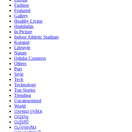
Fashion
Featured
Gallery
Healthy Living
Highlights
In Picture
Indoor Athletic Stadium
Koraput
Lifestyle
Nature
Odisha Congress
Others
Puri
Style
Tech
Technology
Top Stories
Trending
Uncategorized
World
ଅକ୍ଷୟ ତୃତୀୟା
ଅପରାଧ
ଅର୍ଥନୀତି
ଅର୍ନ୍ତଜାତୀୟ