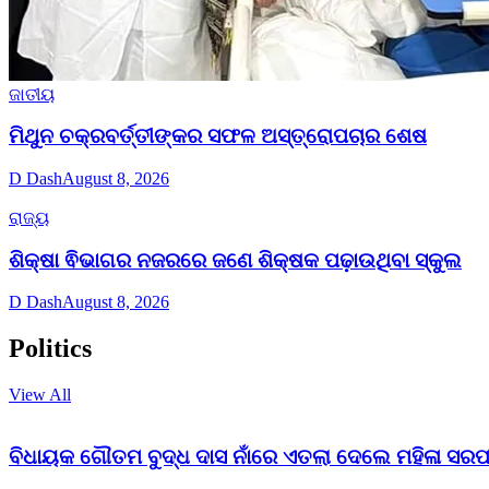
ଜାତୀୟ
ମିଥୁନ ଚକ୍ରବର୍ତ୍ତୀଙ୍କର ସଫଳ ଅସ୍ତ୍ରୋପଚାର ଶେଷ
D Dash
August 8, 2026
ରାଜ୍ୟ
ଶିକ୍ଷା ଵିଭାଗର ନଜରରେ ଜଣେ ଶିକ୍ଷକ ପଢ଼ାଉଥିବା ସ୍କୁଲ
D Dash
August 8, 2026
Politics
View All
ବିଧାୟକ ଗୌତମ ବୁଦ୍ଧ ଦାସ ନାଁରେ ଏତଲା ଦେଲେ ମହିଳା ସରପ