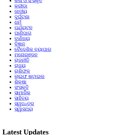
କଳା ଓ ସଂସ୍କୃତି
କ୍ରୀଡା
ଜାତୀୟ
ଦୁର୍ଘଟଣା
ଧର୍ମ
ପର୍ଯ୍ୟଟନ
ପାଣିପାଗ
ବାଣିଜ୍ୟ
ବିଜ୍ଞାନ
ବୈଦେଶିକ ବ୍ୟାପାର
ମନୋରଞ୍ଜନ
ରାଜନୀତି
ରାଜ୍ୟ
ରାଶିଫଳ
ଲାଇଫ ଷ୍ଟାଇଲ
ଶିକ୍ଷା
ସଂସ୍କୃତି
ସାମାଜିକ
ସାହିତ୍ୟ
ସ୍ୱତନ୍ତ୍ର
ସ୍ୱାସ୍ଥ୍ୟ
Latest Updates