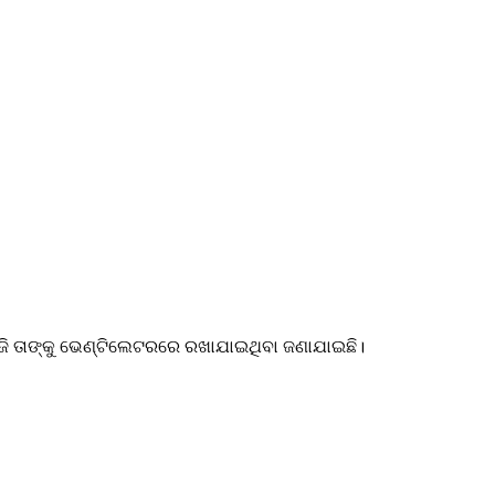
ଳେ ଆଜି ତାଙ୍କୁ ଭେଣ୍ଟିଲେଟରରେ ରଖାଯାଇଥିବା ଜଣାଯାଇଛି।