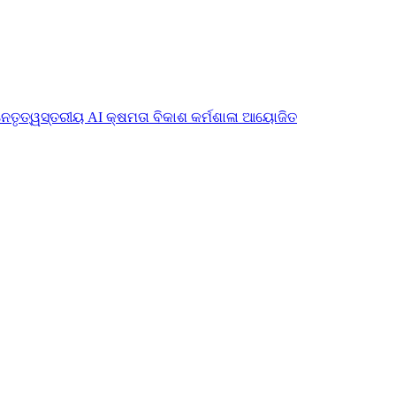
ନେତୃତ୍ୱସ୍ତରୀୟ AI କ୍ଷମତା ବିକାଶ କର୍ମଶାଳା ଆୟୋଜିତ