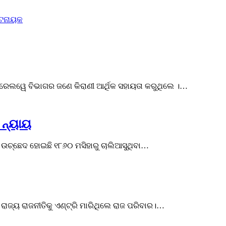
୍ଟନାୟକ
ଲୱେ ବିଭାଗର ଜଣେ କିରାଣୀ ଆର୍ଥିକ ସହାୟତା କରୁଥିଲେ ।…
 ନ୍ୟାୟ
ତ ଉଚ୍ଛେଦ ହୋଇଛି ୧୮୬୦ ମସିହାରୁ ଚାଲିଆସୁଥିବା…
ାଜ୍ୟ ରାଜନୀତିକୁ ଏଣ୍ଟ୍ରି ମାରିଥିଲେ ରାଜ ପରିବାର।…