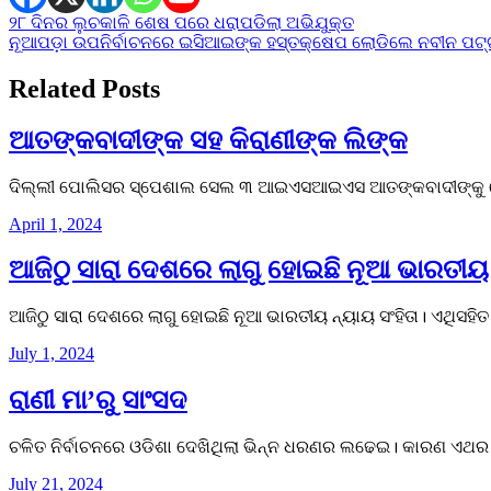
Post
୨୮ ଦିନର ଲୁଚକାଳି ଶେଷ ପରେ ଧରାପଡିଲା ଅଭିଯୁକ୍ତ
ନୂଆପଡ଼ା ଉପନିର୍ବାଚନରେ ଇସିଆଇଙ୍କ ହସ୍ତକ୍ଷେପ ଲୋଡିଲେ ନବୀନ ପଟ
navigation
Related Posts
ଆତଙ୍କବାଦୀଙ୍କ ସହ କିରାଣୀଙ୍କ ଲିଙ୍କ
ଦିଲ୍ଲୀ ପୋଲିସର ସ୍ପେଶାଲ ସେଲ ୩ ଆଇଏସଆଇଏସ ଆତଙ୍କବାଦୀଙ୍କୁ ରେ
April 1, 2024
ଆଜିଠୁ ସାରା ଦେଶରେ ଲାଗୁ ହୋଇଛି ନୂଆ ଭାରତୀୟ
ଆଜିଠୁ ସାରା ଦେଶରେ ଲାଗୁ ହୋଇଛି ନୂଆ ଭାରତୀୟ ନ୍ୟାୟ ସଂହିତା। ଏଥିସହି
July 1, 2024
ରାଣୀ ମା’ରୁ ସାଂସଦ
ଚଳିତ ନିର୍ବାଚନରେ ଓଡିଶା ଦେଖିଥିଲା ଭିନ୍ନ ଧରଣର ଲଢେଇ। କାରଣ ଏଥର ର
July 21, 2024