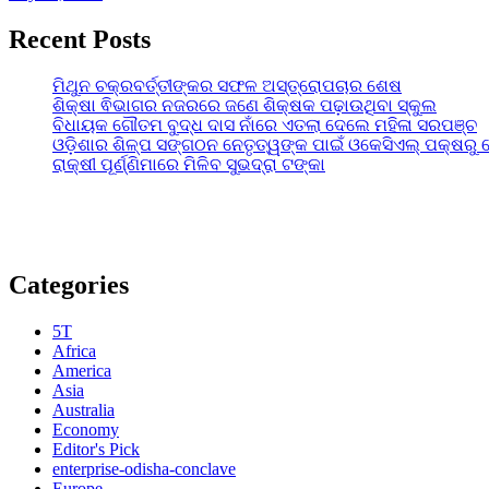
Recent Posts
ମିଥୁନ ଚକ୍ରବର୍ତ୍ତୀଙ୍କର ସଫଳ ଅସ୍ତ୍ରୋପଚାର ଶେଷ
ଶିକ୍ଷା ଵିଭାଗର ନଜରରେ ଜଣେ ଶିକ୍ଷକ ପଢ଼ାଉଥିବା ସ୍କୁଲ
ବିଧାୟକ ଗୌତମ ବୁଦ୍ଧ ଦାସ ନାଁରେ ଏତଲା ଦେଲେ ମହିଳା ସରପଞ୍ଚ
ଓଡ଼ିଶାର ଶିଳ୍ପ ସଙ୍ଗଠନ ନେତୃତ୍ୱଙ୍କ ପାଇଁ ଓକେସିଏଲ୍ ପକ୍ଷରୁ 
ରାକ୍ଷୀ ପୂର୍ଣ୍ଣିମାରେ ମିଳିବ ସୁଭଦ୍ରା ଟଙ୍କା
Categories
5T
Africa
America
Asia
Australia
Economy
Editor's Pick
enterprise-odisha-conclave
Europe