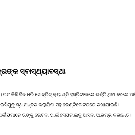
୍ରଙ୍କ ସ୍ବାସ୍ଥ୍ୟାବସ୍ଥା
। ଗତ କିଛି ଦିନ ଧରି ସେ ବ୍ରିଚ୍ କ୍ୟାଣ୍ଡି ହସ୍ପିଟାଲରେ ଭର୍ତ୍ତି ଥିବା ବେ
 ଆଇସିୟୁକୁ ସ୍ଥାନାନ୍ତର କରାଯିବା ସହ ଭେଣ୍ଟିଲେଟରରେ ରଖାଯାଇଛି।
ମ୍ପର୍କୀୟମାନେ ତାଙ୍କୁ ଭେଟିବା ପାଇଁ ହସ୍ପିଟାଲକୁ ଆସିବା ଆରମ୍ଭ କରିଛନ୍ତି।