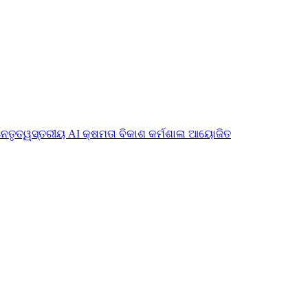
ନେତୃତ୍ୱସ୍ତରୀୟ AI କ୍ଷମତା ବିକାଶ କର୍ମଶାଳା ଆୟୋଜିତ