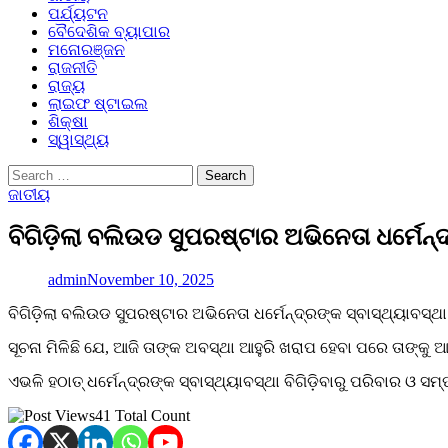
ପର୍ଯ୍ୟଟନ
ବୈଦେଶିକ ବ୍ୟାପାର
ମନୋରଞ୍ଜନ
ରାଜନୀତି
ରାଜ୍ୟ
ଲାଇଫ ଷ୍ଟାଇଲ
ଶିକ୍ଷା
ସ୍ୱାସ୍ଥ୍ୟ
Search
for:
ଜାତୀୟ
ବିଗିଡ଼ିଲା ବଲିଉଡ ସୁପରଷ୍ଟାର ଅଭିନେତା ଧର୍ମେନ୍ଦ
admin
November 10, 2025
ବିଗିଡ଼ିଲା ବଲିଉଡ ସୁପରଷ୍ଟାର ଅଭିନେତା ଧର୍ମେନ୍ଦ୍ରଙ୍କ ସ୍ବାସ୍ଥ୍ୟାବସ୍ଥା
ସୂଚନା ମିଳିଛି ଯେ, ଆଜି ତାଙ୍କ ଅବସ୍ଥା ଆହୁରି ଖରାପ ହେବା ପରେ ତାଙ୍କୁ
ଏଭଳି ହଠାତ୍ ଧର୍ମେନ୍ଦ୍ରଙ୍କ ସ୍ବାସ୍ଥ୍ୟାବସ୍ଥା ବିଗିଡ଼ିବ‌ାରୁ ପରିବାର ଓ ସ
41 Total Count