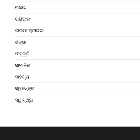
ରାଜ୍ୟ
ରାଶିଫଳ
ଲାଇଫ ଷ୍ଟାଇଲ
ଶିକ୍ଷା
ସଂସ୍କୃତି
ସାମାଜିକ
ସାହିତ୍ୟ
ସ୍ୱତନ୍ତ୍ର
ସ୍ୱାସ୍ଥ୍ୟ