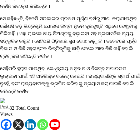
ନବୀନ କଟାକ୍ଷ କରିଛନ୍ତି ।
ସେ କହିଛନ୍ତି, ବିଜେପି ସରକାରର ପ୍ରଥମ ପୂର୍ଣ୍ଣ ବର୍ଷରୁ ଆଶା କରାଯାଉଥିବା
କୌଣସି ବଡ଼ ଭିତ୍ତିଭୂମି ଯୋଜନା କିମ୍ବା ନୂତନ ଦୂରଦୃଷ୍ଟି ଏଥିରେ ଦେଖୁବାକୁ
ମିଳିନାହିଁ । ଏହା ରାଜକୋଷୀୟ ନିଅଣ୍ଟକୁ ବଢ଼ାଇବା ସହ ପ୍ରଶାସନିକ ବ୍ୟୟ
ସଙ୍କୁଚିତ କରୁଛି । ସେହିପରି ଓଡ଼ିଶାର ସୁଧ ବୋଝ ବଢ଼ୁଛି । ବଜେଟରେ ପୂର୍ତ୍ତ
ବିଭାଗ ଓ କିଛି ସହରାଞ୍ଚଳ ଭିତ୍ତିଭୂମିକୁ ଛାଡ଼ି ଦେଲେ ଆଉ କିଛି ନାହିଁ ବୋଲି
ଟ୍ବିଟ୍ କରି କହିଛନ୍ତି ନବୀନ ।
ସେହିପରି ହ୍ରାସ ପାଉଥିବା କେନ୍ଦ୍ରୀୟ ଅନୁଦାନ ଓ ନିଜସ୍ବ ଅପାରଗତା
ଲୁଚାଇବା ପାଇଁ ଏହି ଅତିରିକ୍ତ ବଜେଟ୍ ହୋଇଛି । ରାଜ୍ୟବାସୀଙ୍କ ସ୍ବାର୍ଥ ପାଇଁ
ନୁହେଁ, ବରଂ ରାଜ୍ୟବାସୀଙ୍କୁ ଭ୍ରମିତ କରିବାକୁ ପ୍ରୟାସ କରାଯାଇଛି ବୋଲି
କହିଛନ୍ତି ନବୀନ
82 Total Count