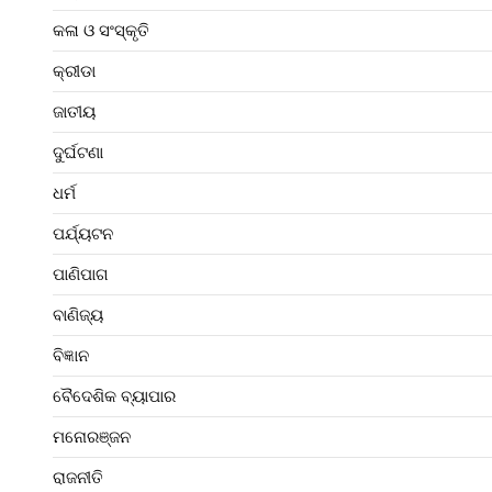
କଳା ଓ ସଂସ୍କୃତି
କ୍ରୀଡା
ଜାତୀୟ
ଦୁର୍ଘଟଣା
ଧର୍ମ
ପର୍ଯ୍ୟଟନ
ପାଣିପାଗ
ବାଣିଜ୍ୟ
ବିଜ୍ଞାନ
ବୈଦେଶିକ ବ୍ୟାପାର
ମନୋରଞ୍ଜନ
ରାଜନୀତି