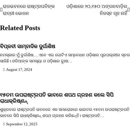
ରାଜଭବନରେ ରାଷ୍ଟ୍ରପତିଙ୍କ
ଓଡ଼ିଶାରେ ୨୦,୧୫୦ ଅଙ୍ଗନବାଡ଼ିର
Post
ରାତ୍ରୀ ଭୋଜନ
ନିଜସ୍ବ ଗୃହ ନାହିଁ
navigation
Related Posts
ବିପ୍ଳବୀ ସାମ୍ବାଦିକ ଦୁର୍ଗାଶିଷ
ନମସ୍କାର ମୁଁ ଦୁର୍ଗାଶିଷ….ଏବେ ଏଇ ଗୋଟିଏ ସମ୍ବୋଧନ ଓଡ଼ିଶାର ପୂରପଲ୍ଲୀର ସ୍ବର
ସାଜିଛି। ଓଡିଆଙ୍କ ସମସ୍ୟା ଓ ଓଡ଼ିଶାର ଦୁଃଖ…
August 17, 2024
୧୫ତମ ଉପରାଷ୍ଟ୍ରପତି ଭାବରେ ଶପଥ ଗ୍ରହଣ କଲେ ସିପି
ରାଧାକ୍ରିଷ୍ଣନ୍
ଶୁକ୍ରବାର ରାଷ୍ଟ୍ରପତି ଭବନରେ ଏକ ସମାରୋହରେ ଭାରତର ୧୫ତମ ଉପରାଷ୍ଟ୍ରପତି
ଭାବରେ ସିପି ରାଧାକ୍ରିଷ୍ଣନ୍ ଶପଥ ଗ୍ରହଣ କରିଛନ୍ତି। ରାଷ୍ଟ୍ରପତି…
September 12, 2025