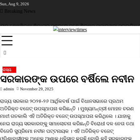
Skip
Sun, Aug 9, 2026
to
Breaking News
content
ଚାର ଶେଷ
ଶିକ୍ଷା ଵିଭାଗର ନଜରରେ ଜଣେ ଶିକ୍ଷକ ପଢ଼ାଉଥିବା ସ୍କୁଲ
ବିଧାୟକ
ରାଜ୍ୟ
ସରକାରଙ୍କ ଉପରେ ବର୍ଷିଲେ ନବୀନ
admin
November 29, 2025
ରାଜ୍ୟ ସରକାର ୨୦୨୫-୨୬ ଆର୍ଥିକବର୍ଷ ପାଇଁ ବିଧାନସଭାରେ ପ୍ରଥମ
ଅତିରିକ୍ତ ବଜେଟ୍ ଉପସ୍ଥାପନା କରିଛନ୍ତି । ମୁଖ୍ୟମନ୍ତ୍ରୀ ମୋହନ ଚରଣ
ମାଝୀ ଗତକାଲି ଏହି ଅତିରିକ୍ତ ବଜେଟ୍ ଉପସ୍ଥାପନା କରିଥିଲେ । ଯାହାକୁ
ନେଇ ରାଜ୍ୟ ସରକାରଙ୍କୁ ସମାଲୋଚନା କରିଛନ୍ତି ବିରୋଧୀ ଦଳ ନେତା ତଥା
ବିଜେଡି ସୁପ୍ରିମୋ ନବୀନ ପଟ୍ଟନାୟକ । ଏହି ଅତିରିକ୍ତ ବଜେଟ୍
ଓଡ଼ିଶାବାସୀଙ୍କ ଅନେକ ଆଶାକୁ ଧୂଳିସାତ କରୁଛି ବୋଲି କହି ସରକାରଙ୍କୁ