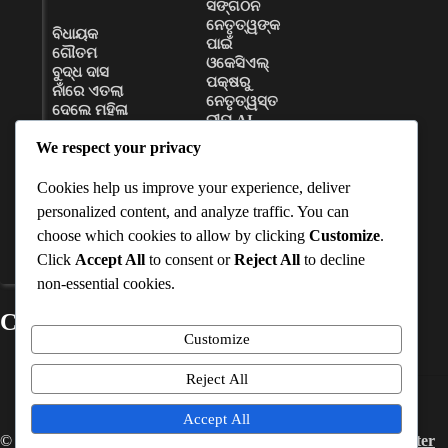
ସଙ୍ଗଠନ
ନେତୃତ୍ୱଙ୍କ
ବିଧାୟକ
ପାଇଁ
ଗୌତମ
ଓକେସିଏଲ୍
ବୁଦ୍ଧ ଦାସ
ପକ୍ଷରୁ
ନାଁରେ ଏତଲା
ନେତୃତ୍ୱସ୍ତ
ଦେଲେ ମହିଳା
ରୀୟ AI
ସରପଞ୍ଚ
କ୍ଷମତା
We respect your privacy
ବିକାଶ
D Dash
କର୍ମଶାଳା
August 8,
Cookies help us improve your experience, deliver
ଆୟୋଜିତ
2026
personalized content, and analyze traffic. You can
D Dash
choose which cookies to allow by clicking
Customize
.
August 8,
Click
Accept All
to consent or
Reject All
to decline
2026
non-essential cookies.
Contact Details
Customize
Mobile No
:-
+91-7978163782
Reject All
Email ID
:-
timesinterview@gmail.com
Accept All
© 2026 –
Interview Times
. All Rights Reserved. Powered by
Inter