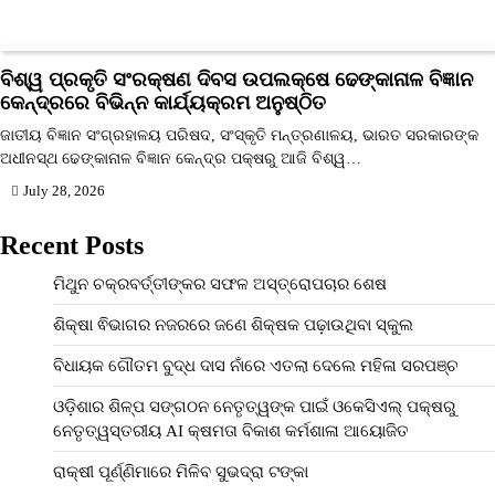
ବିଶ୍ୱ ପ୍ରକୃତି ସଂରକ୍ଷଣ ଦିବସ ଉପଲକ୍ଷେ ଢେଙ୍କାନାଳ ବିଜ୍ଞାନ
କେନ୍ଦ୍ରରେ ବିଭିନ୍ନ କାର୍ଯ୍ୟକ୍ରମ ଅନୁଷ୍ଠିତ
ଜାତୀୟ ବିଜ୍ଞାନ ସଂଗ୍ରହାଳୟ ପରିଷଦ, ସଂସ୍କୃତି ମନ୍ତ୍ରଣାଳୟ, ଭାରତ ସରକାରଙ୍କ
ଅଧୀନସ୍ଥ ଢେଙ୍କାନାଳ ବିଜ୍ଞାନ କେନ୍ଦ୍ର ପକ୍ଷରୁ ଆଜି ବିଶ୍ୱ…
July 28, 2026
Recent Posts
ମିଥୁନ ଚକ୍ରବର୍ତ୍ତୀଙ୍କର ସଫଳ ଅସ୍ତ୍ରୋପଚାର ଶେଷ
ଶିକ୍ଷା ଵିଭାଗର ନଜରରେ ଜଣେ ଶିକ୍ଷକ ପଢ଼ାଉଥିବା ସ୍କୁଲ
ବିଧାୟକ ଗୌତମ ବୁଦ୍ଧ ଦାସ ନାଁରେ ଏତଲା ଦେଲେ ମହିଳା ସରପଞ୍ଚ
ଓଡ଼ିଶାର ଶିଳ୍ପ ସଙ୍ଗଠନ ନେତୃତ୍ୱଙ୍କ ପାଇଁ ଓକେସିଏଲ୍ ପକ୍ଷରୁ
ନେତୃତ୍ୱସ୍ତରୀୟ AI କ୍ଷମତା ବିକାଶ କର୍ମଶାଳା ଆୟୋଜିତ
ରାକ୍ଷୀ ପୂର୍ଣ୍ଣିମାରେ ମିଳିବ ସୁଭଦ୍ରା ଟଙ୍କା