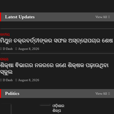
Latest Updates
View All
ଜାତୀୟ
ମିଥୁନ ଚକ୍ରବର୍ତ୍ତୀଙ୍କର ସଫଳ ଅସ୍ତ୍ରୋପଚାର ଶେଷ
D Dash
August 8, 2026
ରାଜ୍ୟ
ଶିକ୍ଷା ଵିଭାଗର ନଜରରେ ଜଣେ ଶିକ୍ଷକ ପଢ଼ାଉଥିବା
ସ୍କୁଲ
D Dash
August 8, 2026
Politics
View All
ଓଡ଼ିଶାର
ଶିଳ୍ପ