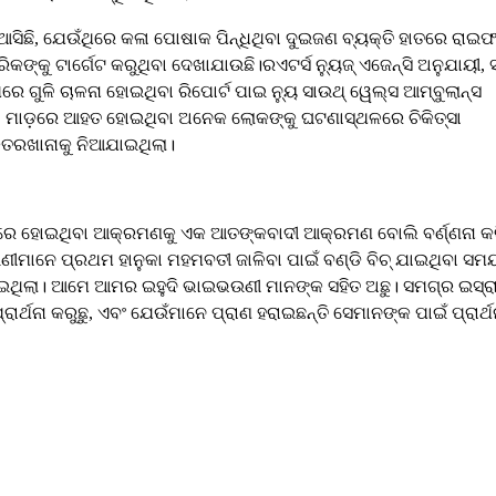
 ଆସିଛି, ଯେଉଁଥିରେ କଳା ପୋଷାକ ପିନ୍ଧିଥିବା ଦୁଇଜଣ ବ୍ୟକ୍ତି ହାତରେ ରାଇ
୍କୁ ଟାର୍ଗେଟ କରୁଥିବା ଦେଖାଯାଉଛି।ରଏଟର୍ସ ନ୍ୟୁଜ୍ ଏଜେନ୍ସି ଅନୁଯାୟୀ, 
ଗୁଳି ଚାଳନା ହୋଇଥିବା ରିପୋର୍ଟ ପାଇ ନ୍ୟୁ ସାଉଥ୍ ୱେଲ୍ସ ଆମ୍ବୁଲାନ୍ସ
ୁଳି ମାଡ଼ରେ ଆହତ ହୋଇଥିବା ଅନେକ ଲୋକଙ୍କୁ ଘଟଣାସ୍ଥଳରେ ଚିକିତ୍ସା
କ୍ତରଖାନାକୁ ନିଆଯାଇଥିଲା।
ଉପରେ ହୋଇଥିବା ଆକ୍ରମଣକୁ ଏକ ଆତଙ୍କବାଦୀ ଆକ୍ରମଣ ବୋଲି ବର୍ଣ୍ଣନା କର
ଣୀମାନେ ପ୍ରଥମ ହାନୁକା ମହମବତୀ ଜାଳିବା ପାଇଁ ବଣ୍ଡି ବିଚ୍ ଯାଇଥିବା ସ
ଇଥିଲା। ଆମେ ଆମର ଇହୁଦି ଭାଇଭଉଣୀ ମାନଙ୍କ ସହିତ ଅଛୁ। ସମଗ୍ର ଇସ୍
ଥନା କରୁଛୁ, ଏବଂ ଯେଉଁମାନେ ପ୍ରାଣ ହରାଇଛନ୍ତି ସେମାନଙ୍କ ପାଇଁ ପ୍ରାର୍ଥ