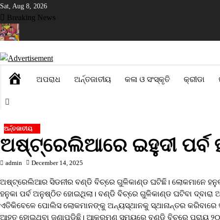
Skip
Sat, Aug 8, 2026
to
Breaking News
content
୍ଗୀରରେ ନୂଆଁଖାଇ ଲଗ୍ନ ଧାର୍ଯ୍ୟ
ଡିଜିଟାଲ ପେମେଣ୍ଟ ଉପରେ ଶୁଳ୍କ ଲାଗୁ କ
HOME
ଅପରାଧ
ଅର୍ନ୍ତଜାତୀୟ
କଳା ଓ ସଂସ୍କୃତି
କ୍ରୀଡା
ଅର୍ନ୍ତଜାତୀୟ
ଅଷ୍ଟ୍ରେଲିଆରେ ଇହୁଦୀ ପର୍ବ 
admin
December 14, 2025
ଅଷ୍ଟ୍ରେଲିଆର ସିଡନୀର ବଣ୍ଡି ବିଚ୍ରେ ଗୁଳିକାଣ୍ଡ ଘଟିଛି। ଲୋକମାନେ ହ
ହନୁକା ପର୍ବ ଅନୁଷ୍ଠିତ ହୋଇଥିଲା। ବଣ୍ଡି ବିଚ୍ରେ ଗୁଳିକାଣ୍ଡ ଘଟିବା ଦ୍ବାର
ଏତିକିବେଳେ ପୋଲିସ ଲୋକମାନଙ୍କୁ ଅନ୍ୟସ୍ଥାନକୁ ସ୍ଥାନାନ୍ତର କରିବାରେ 
ଆହତ ହୋଇଥିବା ଜଣାପଡ଼ିଛି। ଆକ୍ରମଣ ସମୟରେ ବଣ୍ଡି ବିଚ୍ରେ ପ୍ରାୟ 