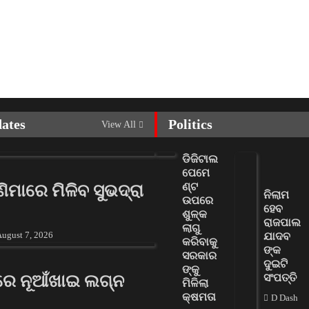
dates
Politics
View All
ଡିଜିଟାଲ
ପେମେ
ଣ୍ଟ
ଣ୍ଣିମାରେ ମିଳିବ ସୁଭଦ୍ରା
ନିଲାମ
ଉପରେ
ହେବ
ଶୁଳ୍କ
ରାଜପାଲ
ଲାଗୁ
ugust 7, 2026
ଯାଦବ
କରିବାକୁ
ଙ୍କ
ସରକାର
ଦୁଇଟି
ଙ୍କୁ
ରେ ନୂଆଁଖାଇ ଲଗ୍ନ
ସଂପତ୍ତି
ମିଳିଲା
କ୍ଷମତା
D Dash