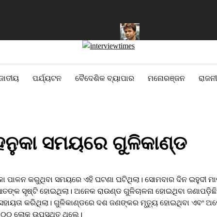
ରିବାକୁ ସରକାରଙ୍କୁ ମିଳିଲା କ୍ଷମତା
ନିଲାମ ହେବ ରାଜପାଲ ଯାଦବଙ୍କ ଦୁଇଟି
ଜାତୀୟ
ପର୍ଯ୍ୟଟନ
ବୈଦେଶିକ ବ୍ୟାପାର
ମନୋରଞ୍ଜନ
ରାଜନୀ
ହନୁକା ସମୟରେ ଗୁଳିକାଣ୍ଡ
ନୁକା ପାଳନ କରୁଥିବା ସମୟରେ ଏହି ଘଟଣା ଘଟିଥିଲା। ସୋମବାର ଦିନ ଇହୁଦୀ 
ା ଆତଙ୍କ ସୃଷ୍ଟି ହୋଇଥିଲା। ଅନେକ ରାଉଣ୍ଡ ଗୁଳିଚାଳନା ହୋଇଥିବା ଜଣାପଡ଼ିଛି
ସହାୟତା କରିଥିଲା। ଗୁଳିକାଣ୍ଡରେ ଦଶ ଜଣଙ୍କର ମୃତ୍ୟୁ ହୋଇଥିବା ଏବଂ ଅ
୨୦୦୦ ଲୋକ ଉପସ୍ଥିତ ଥିଲେ।