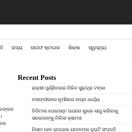
 ସଂପତ୍ତି
ବନ୍ୟା ପ୍ରଭାବିତ ୨୨ଟି ଜିଲ୍ଲା ପାଇଁ ମୋଟ ୧୧୦ କୋଟି ଟଙ୍କାର ସହ
ତି
ରାଜ୍ୟ
ଲାଇଫ ଷ୍ଟାଇଲ
ଶିକ୍ଷା
ସ୍ୱାସ୍ଥ୍ୟ
Recent Posts
ରାକ୍ଷୀ ପୂର୍ଣ୍ଣିମାରେ ମିଳିବ ସୁଭଦ୍ରା ଟଙ୍କା
ବଲାଙ୍ଗୀରରେ ନୂଆଁଖାଇ ଲଗ୍ନ ଧାର୍ଯ୍ୟ
ମାନଙ୍କର
ଡିଜିଟାଲ ପେମେଣ୍ଟ ଉପରେ ଶୁଳ୍କ ଲାଗୁ କରିବାକୁ
।
ସରକାରଙ୍କୁ ମିଳିଲା କ୍ଷମତା
ନେକ
ନିଲାମ ହେବ ରାଜପାଲ ଯାଦବଙ୍କ ଦୁଇଟି ସଂପତ୍ତି