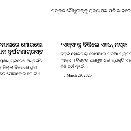
ପଙ୍କଜ ଚୌଧୁରୀଙ୍କୁ ରାଜ୍ୟ ସଭାପତି ଭାବରେ 
ବତମାଳାରେ ମୋରକୋ
‘ଏକ୍ସ’କୁ ବିକିଲେ ଏଲନ୍ ମସ୍କ
ମାନ ଦୁର୍ଘଟଣାଗ୍ରସ୍ତ
ବିକ୍ରି ହୋଇଗଲା ସୋସିଆଲ ମିଡିଆ ପ୍ଲାଟଫ
‘ଏକ୍ସ’। ବିଶ୍ବର ପ୍ରମୁଖ ଧନୀ ବ୍ୟକ୍ତି ଏ
୍ଖାନ୍ ପ୍ରଦେଶ ଅନ୍ତର୍ଗତ
କିଛି ବର୍ଷ ପୂର୍ବେ…
ବକ୍ ଜିଲ୍ଲା ନିକଟରେ ଥିବା
ଳାରେ ମୋରକୋର ଗୋଟାଏ
March 29, 2025