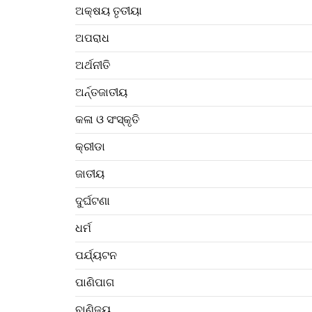
ଅକ୍ଷୟ ତୃତୀୟା
ଅପରାଧ
ଅର୍ଥନୀତି
ଅର୍ନ୍ତଜାତୀୟ
କଳା ଓ ସଂସ୍କୃତି
କ୍ରୀଡା
ଜାତୀୟ
ଦୁର୍ଘଟଣା
ଧର୍ମ
ପର୍ଯ୍ୟଟନ
ପାଣିପାଗ
ବାଣିଜ୍ୟ