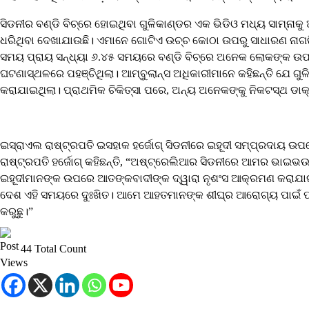
ସିଡନୀର ବଣ୍ଡି ବିଚ୍ରେ ହୋଇଥିବା ଗୁଳିକାଣ୍ଡର ଏକ ଭିଡିଓ ମଧ୍ୟ ସାମ୍ନାକୁ
ଧରିଥିବା ଦେଖାଯାଉଛି। ଏମାନେ ଗୋଟିଏ ଉଚ୍ଚ କୋଠା ଉପରୁ ସାଧାରଣ ନାଗରିକଙ
ସମୟ ପ୍ରାୟ ସନ୍ଧ୍ୟା ୬.୪୫ ସମୟରେ ବଣ୍ଡି ବିଚ୍ରେ ଅନେକ ଲୋକଙ୍କ ଉପରେ 
ଘଟଣାସ୍ଥଳରେ ପହଞ୍ଚିଥିଲା। ଆମ୍ବୁଲାନ୍ସ ଅଧିକାରୀମାନେ କହିଛନ୍ତି ଯେ ଗ
କରାଯାଇଥିଲା। ପ୍ରାଥମିକ ଚିକିତ୍ସା ପରେ, ଅନ୍ୟ ଅନେକଙ୍କୁ ନିକଟସ୍ଥ ଡା
ଇସ୍ରାଏଲ ରାଷ୍ଟ୍ରପତି ଇସହାକ ହର୍ଜୋଗ୍ ସିଡନୀରେ ଇହୂଦୀ ସମ୍ପ୍ରଦାୟ 
ରାଷ୍ଟ୍ରପତି ହର୍ଜୋଗ୍ କହିଛନ୍ତି, “ଅଷ୍ଟ୍ରେଲିଆର ସିଡନୀରେ ଆମର ଭାଇଭଉ
ଇହୂଦୀମାନଙ୍କ ଉପରେ ଆତଙ୍କବାଦୀଙ୍କ ଦ୍ୱାରା ନୃଶଂସ ଆକ୍ରମଣ କରାଯା
ଦେଶ ଏହି ସମୟରେ ଦୁଃଖିତ। ଆମେ ଆହତମାନଙ୍କ ଶୀଘ୍ର ଆରୋଗ୍ୟ ପାଇଁ ପ୍ରାର୍
କରୁଛୁ।”
44 Total Count