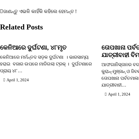
ଜାଣନ୍ତୁ ଏଭଳି କାହିଁକି କହିଲେ ହେମନ୍ତ !
Post
navigation
Related Posts
କେନିଆରେ ଦୁର୍ଘଟଣା, ୪୮ମୃତ
ତୋପଖାନା ପର୍
ଯାତ୍ରୀବାହୀ ବି
କେନିଆରେ ମର୍ମନ୍ତଦ ସଡ଼କ ଦୁର୍ଘଟଣା । ଭାରସାମ୍ୟ
ହରାଇ ବଜାର ଉପରେ ମାଡିଗଲା ଟ୍ରକ୍ । ଦୁର୍ଘଟଣାରେ
ଆଫଗାନିସ୍ତାନର ବଦସ
ପ୍ରାୟ ୪୮…
କୁରାନ୍-ମୁଞ୍ଜାନ୍ ଓ ଜି
ତୋପଖାନା ପର୍ବତମା
April 1, 2024
ଯାତ୍ରୀବାହୀ…
April 1, 2024