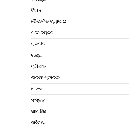
ବିଜ୍ଞାନ
ବୈଦେଶିକ ବ୍ୟାପାର
ମନୋରଞ୍ଜନ
ରାଜନୀତି
ରାଜ୍ୟ
ରାଶିଫଳ
ଲାଇଫ ଷ୍ଟାଇଲ
ଶିକ୍ଷା
ସଂସ୍କୃତି
ସାମାଜିକ
ସାହିତ୍ୟ