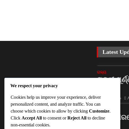
Latest Up
ରାଜ୍ୟ
ରାକ୍ଷୀ ପୂର୍
We respect your privacy
ଟଙ୍କା
Cookies help us improve your experience, deliver
Ankita Sahoo
A
personalized content, and analyze traffic. You can
ରାଜ୍ୟ
choose which cookies to allow by clicking
Customize
.
ବଲାଙ୍ଗୀର
Click
Accept All
to consent or
Reject All
to decline
ଧାର୍ଯ୍ୟ
non-essential cookies.