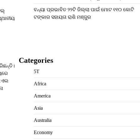
ବନ୍ୟା ପ୍ରଭାବିତ ୨୨ଟି ଜିଲ୍ଲା ପାଇଁ ମୋଟ ୧୧୦ କୋଟି
ଫଲ୍
ଟଙ୍କାର ସହାୟତା ରାଶି ମଞ୍ଜୁର
ସ୍ଥାନୀୟ
Categories
ିଛନ୍ତି।
5T
ମୟରେ
ରାଏଲ
Africa
ନା
America
Asia
Australia
Economy