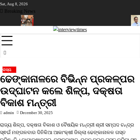
Skip
Sat, Aug 8, 2026
to
Breaking News
content
ଚାର ଶେଷ
ଶିକ୍ଷା ଵିଭାଗର ନଜରରେ ଜଣେ ଶିକ୍ଷକ ପଢ଼ାଉଥିବା ସ୍କୁଲ
ବିଧାୟକ
ରାଜ୍ୟ
ଢେଙ୍କାନାଳରେ ବିଭିନ୍ନ ପ୍ରକଳ୍ପର
ଉଦ୍‌ଘାଟନ କଲେ ଶିଳ୍ପ, ଦକ୍ଷତା
ବିକାଶ ମନ୍ତ୍ରୀ
admin
December 30, 2025
ରାଜ୍ୟ ଶିଳ୍ପ, ଦକ୍ଷତା ବିକାଶ ଓ ବୈଷୟିକ ମନ୍ତ୍ରୀ ଶ୍ରୀ ସମ୍ପଦ ଚନ୍ଦ୍ର
ସ୍ଵଇଁ ମଙ୍ଗଳବାର ଦିନିକିଆ ଆକାଂକ୍ଷୀ ଜିଲ୍ଲା ଢେଙ୍କାନାଳଳ ଗସ୍ତ
କରିଛନ୍ତି । କାମାକ୍ଷାନଗର, କଙ୍କଡାହାଡ, ଭୁବନ ବ୍ଲକ ଗସ୍ତ କରିବା ସହ