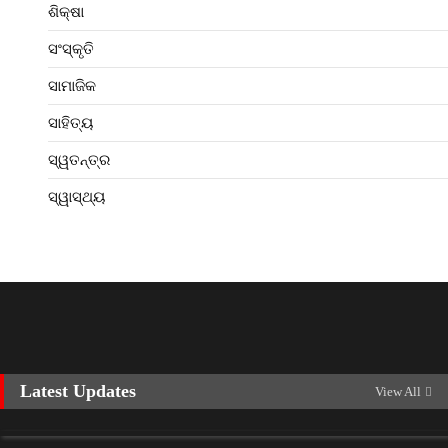
ଶିକ୍ଷା
ସଂସ୍କୃତି
ସାମାଜିକ
ସାହିତ୍ୟ
ସ୍ୱତନ୍ତ୍ର
ସ୍ୱାସ୍ଥ୍ୟ
Latest Updates
View All