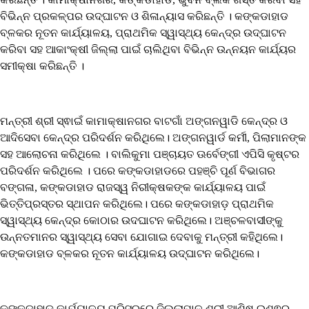
ବିଭିନ୍ନ ପ୍ରକଳ୍ପର ଉଦ୍‌ଘାଟନ ଓ ଶିଳାନ୍ୟାସ କରିଛନ୍ତି । କଙ୍କଡାହାଡ
ବ୍ଳକର ନୂତନ କାର୍ଯ୍ୟାଳୟ, ପ୍ରାଥମିକ ସ୍ୱାସ୍ଥ୍ୟ କେନ୍ଦ୍ର ଉଦ୍‌ଘାଟନ
କରିବା ସହ ଆକାଂକ୍ଷୀ ଜିଲ୍ଲା ପାଇଁ ଚାଲିଥିବା ବିଭିନ୍ନ ଉନ୍ନୟନ କାର୍ଯ୍ୟର
ସମୀକ୍ଷା କରିଛନ୍ତି ।
ମନ୍ତ୍ରୀ ଶ୍ରୀ ସ୍ଵାଇଁ କାମାକ୍ଷାନଗର ବାଟଗାଁ ଅଙ୍ଗନୱାଡି କେନ୍ଦ୍ର ଓ
ଆଦିସେବା କେନ୍ଦ୍ର ପରିଦର୍ଶନ କରିଥିଲେ। ଅଙ୍ଗନୱାର୍ଡ କର୍ମୀ, ପିଲାମାନଙ୍କ
ସହ ଆଲୋଚନା କରିଥିଲେ । ବାଲିକୁମା ପଞ୍ଚାୟତ ଊର୍ବେଙ୍ଗୀ ଏପିସି କୃଷ୍ଟର
ପରିଦର୍ଶନ କରିଥିଲେ । ପରେ କଙ୍କଡାହାଡରେ ପହଞ୍ଚି ପୂର୍ଣ ବିଭାଗର
ବଙ୍ଗଳା, କଙ୍କଡାହାଡ ରାଜସ୍ୱ ନିରୀକ୍ଷକଙ୍କ କାର୍ଯ୍ୟାଳୟ ପାଇଁ
ଭିତ୍ତିପ୍ରସ୍ତର ସ୍ଥାପନ କରିଥିଲେ। ପରେ କଙ୍କଡାହାଡ଼ ପ୍ରାଥମିକ
ସ୍ୱାସ୍ଥ୍ୟ କେନ୍ଦ୍ର କୋଠାର ଉଦଘାଟନ କରିଥିଲେ। ଅଞ୍ଚଳବାସୀଙ୍କୁ
ଉନ୍ନତମାନର ସ୍ୱାସ୍ଥ୍ୟ ସେବା ଯୋଗାଇ ଦେବାକୁ ମନ୍ତ୍ରୀ କହିଥିଲେ।
କଙ୍କଡାହାଡ ବ୍ଳକର ନୂତନ କାର୍ଯ୍ୟାଳୟ ଉଦ୍‌ଘାଟନ କରିଥିଲେ।
କଙ୍କଡାହାଡ କାର୍ଯ୍ୟାଳୟ ପରିସରରେ ଜିଲ୍ଲାପାଳ ଶ୍ରୀ ଆଶିଷ ଇଶ୍ଵର