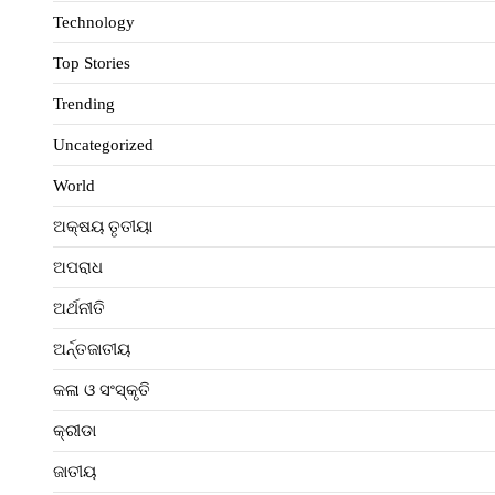
Technology
Top Stories
Trending
Uncategorized
World
ଅକ୍ଷୟ ତୃତୀୟା
ଅପରାଧ
ଅର୍ଥନୀତି
ଅର୍ନ୍ତଜାତୀୟ
କଳା ଓ ସଂସ୍କୃତି
କ୍ରୀଡା
ଜାତୀୟ