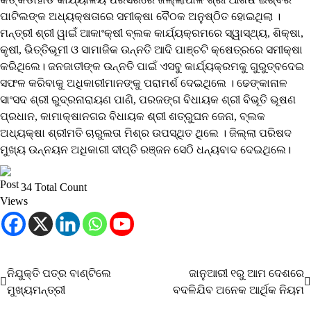
ପାଟିଲଙ୍କ ଅଧ୍ୟକ୍ଷତାରେ ସମୀକ୍ଷା ବୈଠକ ଅନୁଷ୍ଠିତ ହୋଇଥିଲା ।
ମନ୍ତ୍ରୀ ଶ୍ରୀ ୱାଇଁ ଆକାଂକ୍ଷୀ ବ୍ଲକ କାର୍ଯ୍ୟକ୍ରମରେ ସ୍ୱାସ୍ଥ୍ୟ, ଶିକ୍ଷା,
କୃଷୀ, ଭିତ୍ତିଭୂମୀ ଓ ସାମାଜିକ ଉନ୍ନତି ଆଦି ପାଞ୍ଚଟି କ୍ଷେତ୍ରରେ ସମୀକ୍ଷା
କରିଥିଲେ। ଜନଜାତୀଙ୍କ ଉନ୍ନତି ପାଇଁ ଏସବୁ କାର୍ଯ୍ୟକ୍ରମକୁ ଗୁରୁତ୍ବଦେଇ
ସଫଳ କରିବାକୁ ଅଧିକାରୀମାନଙ୍କୁ ପରାମର୍ଶ ଦେଇଥିଲେ । ଢେଙ୍କାନାଳ
ସାଂସଦ ଶ୍ରୀ ରୁଦ୍ରନାରାୟଣ ପାଣି, ପରଜଙ୍ଗ ବିଧାୟକ ଶ୍ରୀ ବିଭୂତି ଭୂଷଣ
ପ୍ରଧାନ, କାମାକ୍ଷାନଗର ବିଧାୟକ ଶ୍ରୀ ଶତ୍ରୁଘନ ଜେନା, ବ୍ଲକ
ଅଧ୍ୟକ୍ଷା ଶ୍ରୀମତି ଚାରୁଲତା ମିଶ୍ର ଉପସ୍ଥିତ ଥିଲେ । ଜିଲ୍ଲା ପରିଷଦ
ମୁଖ୍ୟ ଉନ୍ନୟନ ଅଧିକାରୀ ଦୀପ୍ତି ରଞ୍ଜନ ସେଠି ଧନ୍ୟବାଦ ଦେଇଥିଲେ।
34 Total Count
ନିଯୁକ୍ତି ପତ୍ର ବାଣ୍ଟିଲେ
ଜାନୁଆରୀ ୧ରୁ ଆମ ଦେଶରେ
Post
ମୁଖ୍ୟମନ୍ତ୍ରୀ
ବଦଳିଯିବ ଅନେକ ଆର୍ଥିକ ନିୟମ
navigation