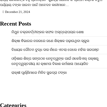
ପର୍ଯ୍ୟାୟ ଟଙ୍କା ପାଇବା ପାଇଁ ଆବେଦନ କାରୀମାନେ…
December 21, 2024
Recent Posts
ମିଥୁନ ଚକ୍ରବର୍ତ୍ତୀଙ୍କର ସଫଳ ଅସ୍ତ୍ରୋପଚାର ଶେଷ
ଶିକ୍ଷା ଵିଭାଗର ନଜରରେ ଜଣେ ଶିକ୍ଷକ ପଢ଼ାଉଥିବା ସ୍କୁଲ
ବିଧାୟକ ଗୌତମ ବୁଦ୍ଧ ଦାସ ନାଁରେ ଏତଲା ଦେଲେ ମହିଳା ସରପଞ୍ଚ
ଓଡ଼ିଶାର ଶିଳ୍ପ ସଙ୍ଗଠନ ନେତୃତ୍ୱଙ୍କ ପାଇଁ ଓକେସିଏଲ୍ ପକ୍ଷରୁ
ନେତୃତ୍ୱସ୍ତରୀୟ AI କ୍ଷମତା ବିକାଶ କର୍ମଶାଳା ଆୟୋଜିତ
ରାକ୍ଷୀ ପୂର୍ଣ୍ଣିମାରେ ମିଳିବ ସୁଭଦ୍ରା ଟଙ୍କା
Categories