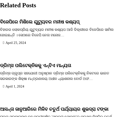
Related Posts
ବିଜେପିରେ ମିଶିଲେ ୟୁଟ୍ୟୁବର ମନୀଷ କଶ୍ୟପ୍
ବିହାରର ଲୋକପ୍ରିୟ ୟୁଟୁବ୍ୟର ମନୀଷ କଶ୍ୟପ ଆଜି ଦିଲ୍ଲୀରେ ବିଜେପିରେ ସାମିଲ
ହୋଇଛନ୍ତି । ସେଠାରେ ବିଜେପି ନେତା ମନୋଜ…
April 25, 2024
ଡ୍ରିମ୍ସ ପଲିଟେକ୍‌ନିକକୁ ଏନ୍‌ବିଏ ମାନ୍ୟତା
ଡ୍ରିମ୍ସ ଗ୍ରୁପ୍ର ସହଯୋଗୀ ଅନୁଷ୍ଠାନ ଡ୍ରିମ୍ସ ପଲିଟେକ୍ନିକକୁ ନିକଟରେ ଭାରତ
ସରକାରଙ୍କ ଶିକ୍ଷା ମନ୍ତ୍ରଣାଳୟ ଅଧୀନ ନ୍ୟାଶନାଲ ବୋର୍ଡ ଅଫ…
April 1, 2024
ଆସନ୍ତା ଜାନୁଆରିରେ ମିଳିବ ଚତୁର୍ଥ ପର୍ଯ୍ୟାୟର ଶୁଭଦ୍ରା ଟଙ୍କା
ରାଜ୍ୟ ସରକାରଙ୍କ ବହୁ ପ୍ରତୀକ୍ଷିତ ’ସୁଭଦ୍ରା ଯୋଜନା’ର ପ୍ରଥମ କିସ୍ତିର ଚତୁର୍ଥ