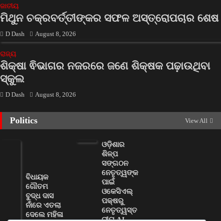
ଜାତୀୟ
ମିଥୁନ ଚକ୍ରବର୍ତ୍ତୀଙ୍କର ସଫଳ ଅସ୍ତ୍ରୋପଚାର ଶେଷ
D Dash
August 8, 2026
ରାଜ୍ୟ
ଶିକ୍ଷା ଵିଭାଗର ନଜରରେ ଜଣେ ଶିକ୍ଷକ ପଢ଼ାଉଥିବା
ସ୍କୁଲ
D Dash
August 8, 2026
Politics
View All
ଓଡ଼ିଶାର
ଶିଳ୍ପ
ସଙ୍ଗଠନ
ନେତୃତ୍ୱଙ୍କ
ବିଧାୟକ
ପାଇଁ
ଗୌତମ
ଓକେସିଏଲ୍
ବୁଦ୍ଧ ଦାସ
ପକ୍ଷରୁ
ନାଁରେ ଏତଲା
ନେତୃତ୍ୱସ୍ତ
ଦେଲେ ମହିଳା
ରୀୟ AI