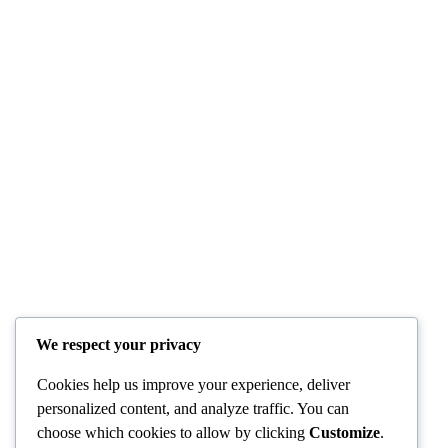
ଶିକ୍ଷା ଵିଭାଗର ନଜରରେ ଜଣେ ଶିକ୍ଷକ ପଢ଼ାଉଥିବା
ସ୍କୁଲ
D Dash
August 8, 2026
Politics
View All
ଓଡ଼ିଶାର
ଶିଳ୍ପ
ସଙ୍ଗଠନ
ନେତୃତ୍ୱଙ୍କ
ବିଧାୟକ
ପାଇଁ
ଗୌତମ
ଓକେସିଏଲ୍
ବୁଦ୍ଧ ଦାସ
ପକ୍ଷରୁ
ନାଁରେ ଏତଲା
ନେତୃତ୍ୱସ୍ତ
ଦେଲେ ମହିଳା
ରୀୟ AI
ସରପଞ୍ଚ
କ୍ଷମତା
We respect your privacy
ବିକାଶ
D Dash
କର୍ମଶାଳା
August 8,
Cookies help us improve your experience, deliver
ଆୟୋଜିତ
2026
personalized content, and analyze traffic. You can
D Dash
choose which cookies to allow by clicking
Customize
.
August 8,