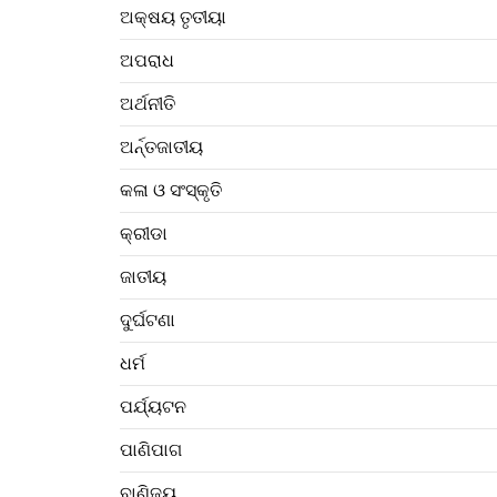
ଅକ୍ଷୟ ତୃତୀୟା
ଅପରାଧ
ଅର୍ଥନୀତି
ଅର୍ନ୍ତଜାତୀୟ
କଳା ଓ ସଂସ୍କୃତି
କ୍ରୀଡା
ଜାତୀୟ
ଦୁର୍ଘଟଣା
ଧର୍ମ
ପର୍ଯ୍ୟଟନ
ପାଣିପାଗ
ବାଣିଜ୍ୟ