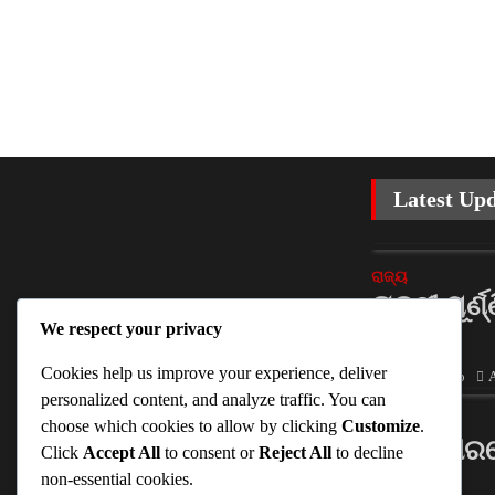
Latest Up
ରାଜ୍ୟ
ରାକ୍ଷୀ ପୂର୍
We respect your privacy
ଟଙ୍କା
Cookies help us improve your experience, deliver
Ankita Sahoo
A
personalized content, and analyze traffic. You can
ରାଜ୍ୟ
choose which cookies to allow by clicking
Customize
.
ବଲାଙ୍ଗୀର
Click
Accept All
to consent or
Reject All
to decline
ଧାର୍ଯ୍ୟ
non-essential cookies.