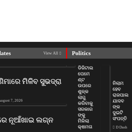
dates
Politics
View All
ଡିଜିଟାଲ
ପେମେ
ଣ୍ଟ
ଣ୍ଣିମାରେ ମିଳିବ ସୁଭଦ୍ରା
ନିଲାମ
ଉପରେ
ହେବ
ଶୁଳ୍କ
ରାଜପାଲ
ଲାଗୁ
ugust 7, 2026
ଯାଦବ
କରିବାକୁ
ଙ୍କ
ସରକାର
ଦୁଇଟି
ଙ୍କୁ
ରେ ନୂଆଁଖାଇ ଲଗ୍ନ
ସଂପତ୍ତି
ମିଳିଲା
କ୍ଷମତା
D Dash