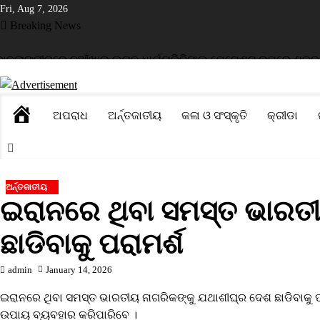
Skip
Fri, Aug 7, 2026
to
Breaking News
content
ଙ୍ଗୀରରେ ନୂଆଁଖାଇ ଲଗ୍ନ ଧାର୍ଯ୍ୟ
ଡିଜିଟାଲ ପେମେଣ୍ଟ ଉପରେ ଶୁଳ୍କ ଲାଗୁ 
HOME
ଅପରାଧ
ଅର୍ନ୍ତଜାତୀୟ
କଳା ଓ ସଂସ୍କୃତି
କ୍ରୀଡା
ଅର୍ନ୍ତଜାତୀୟ
ଇରାନରେ ଥିବା ସମସ୍ତ ଭାରତ
ଛାଡିବାକୁ ପରାମର୍ଶ
admin
January 14, 2026
ଇରାନରେ ଥିବା ସମସ୍ତ ଭାରତୀୟ ନାଗରିକଙ୍କୁ ଯଥାଶୀଘ୍ର ଦେଶ ଛାଡିବାକୁ ପ
ଉପାୟ ବ୍ୟବହାର କରିପାରିବେ ।