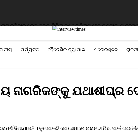
କରିବାକୁ ସରକାରଙ୍କୁ ମିଳିଲା କ୍ଷମତା
ନିଲାମ ହେବ ରାଜପାଲ ଯାଦବଙ୍କ ଦୁଇଟ
ଜାତୀୟ
ପର୍ଯ୍ୟଟନ
ବୈଦେଶିକ ବ୍ୟାପାର
ମନୋରଞ୍ଜନ
ରାଜନୀ
ୀୟ ନାଗରିକଙ୍କୁ ଯଥାଶୀଘ୍ର 
ରାମର୍ଶ ଦିଆଯାଇଛି । କୁହାଯାଇଛି ଯେ ସେମାନେ ଇରାନ ଛାଡିବା ପାଇଁ ଯେକୌଣ