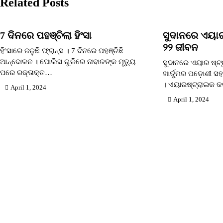
Related Posts
7 ଦିନରେ ପହଞ୍ଚିଲା ହିଂସା
ସୁଦାନରେ ଏୟାର
୨୨ ଜୀବନ
ହିଂସାରେ ଜଳୁଛି ଫ୍ରାନ୍ସ । 7 ଦିନରେ ପହଞ୍ଚିଛି
ଆନ୍ଦୋଳନ । ପୋଲିସ ଗୁଳିରେ ନାବାଳଙ୍କ ମୃତ୍ୟୁ
ସୁଦାନରେ ଏୟାର ଷ୍ଟ୍
ପରେ ରକ୍ତାକ୍ତ…
ଖାର୍ତୁମର ପଡ଼ୋଶୀ 
। ଏୟାରଷ୍ଟ୍ରାଇକ କ
April 1, 2024
April 1, 2024