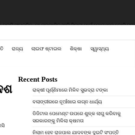
ି ସଂପତ୍ତି
ବନ୍ୟା ପ୍ରଭାବିତ ୨୨ଟି ଜିଲ୍ଲା ପାଇଁ ମୋଟ ୧୧୦ କୋଟି ଟଙ୍କାର 
ତି
ରାଜ୍ୟ
ଲାଇଫ ଷ୍ଟାଇଲ
ଶିକ୍ଷା
ସ୍ୱାସ୍ଥ୍ୟ
Recent Posts
ଦେଶ
ରାକ୍ଷୀ ପୂର୍ଣ୍ଣିମାରେ ମିଳିବ ସୁଭଦ୍ରା ଟଙ୍କା
ବଲାଙ୍ଗୀରରେ ନୂଆଁଖାଇ ଲଗ୍ନ ଧାର୍ଯ୍ୟ
ଡିଜିଟାଲ ପେମେଣ୍ଟ ଉପରେ ଶୁଳ୍କ ଲାଗୁ କରିବାକୁ
ସରକାରଙ୍କୁ ମିଳିଲା କ୍ଷମତା
ସି
ନିଲାମ ହେବ ରାଜପାଲ ଯାଦବଙ୍କ ଦୁଇଟି ସଂପତ୍ତି