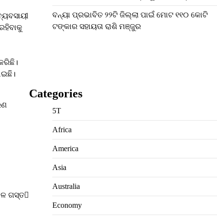
ବନ୍ୟା ପ୍ରଭାବିତ ୨୨ଟି ଜିଲ୍ଲା ପାଇଁ ମୋଟ ୧୧୦ କୋଟି
 ବ୍ୟବସାୟୀ
ଟଙ୍କାର ସହାୟତା ରାଶି ମଞ୍ଜୁର
ରହିବାକୁ
ରିଛି।
ାଇଛି।
Categories
ରଣ
5T
Africa
America
Asia
Australia
ାଳ ଗସ୍ତ
Economy