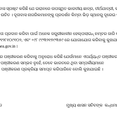
ାବାସ ସ୍ପଷ୍ଟ କରିଛି ଯେ ଇରାନରେ ଉପସ୍ଥିତ ଭାରତୀୟ ଛାତ୍ର, ତୀର୍ଥଯାତ୍ରୀ,
ିତ । ଦୂତାବାସ ନାଗରିକମାନଙ୍କୁ ପ୍ରଦର୍ଶନ କିମ୍ବା ଭିଡ଼ ସ୍ଥାନରୁ ଦୂରେଇ 
ା ପ୍ରଦାନ କରିବା ପାଇଁ ଅନେକ ଜରୁରୀକାଳୀନ ହେଲ୍ପଲାଇନ୍ ନମ୍ବର ଜାରି କ
 ୯୧୨୮୧୦୯୧୦୨, ଏବଂ +୯୮ ୯୯୩୨୧୭୯୩୫୯ ରେ ଯୋଗାଯୋଗ କରିବାକୁ କୁହାଯ
ea.gov.in।
ରେ ପଞ୍ଜୀକରଣ କରିବାକୁ ଅନୁରୋଧ କରିଛି ଯେଉଁମାନେ ଏପର୍ଯ୍ୟନ୍ତ ପଞ୍ଜୀକ
ାରୁ ପଞ୍ଜୀକରଣ ସମ୍ଭବ ନୁହେଁ, ତେବେ ଭାରତରେ ଥିବା ସମ୍ପର୍କୀୟମାନେ
 ପଞ୍ଜୀକରଣ ପ୍ରକ୍ରିୟା ସମାପ୍ତ କରିପାରିବେ ବୋଲି କୁହାଯାଇଛି ।
୍ଡ
ମୁଖ୍ୟ ଶାସନ ସଚିବଙ୍କ କନ୍ଧମ