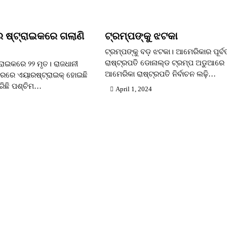
 ଷ୍ଟ୍ରାଇକରେ ଗଲାଣି
ଟ୍ରମ୍ପଙ୍କୁ ଝଟକା
ଟ୍ରମ୍ପଙ୍କୁ ବଡ଼ ଝଟକା। ଆମେରିକାର ପୂର୍
ରାଷ୍ଟ୍ରପତି ଡୋନାଲ୍ଡ ଟ୍ରମ୍ପ ଅଡୁଆରେ
ରାଇକରେ ୨୨ ମୃତ। ରାଜଧାନୀ
ଆମେରିକା ରାଷ୍ଟ୍ରପତି ନିର୍ବାଚନ ଲଢ଼ି…
ସହରରେ ଏୟାରଷ୍ଟ୍ରାଇକ୍ ହୋଇଛି
ରିଛି ପଶ୍ଚିମ…
April 1, 2024