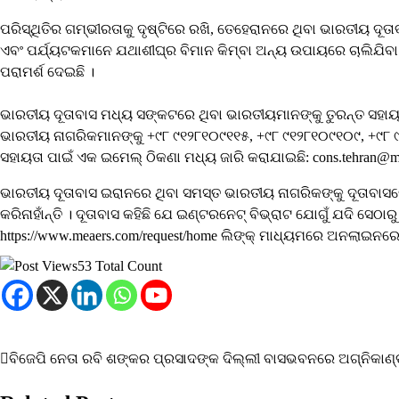
ପରିସ୍ଥିତିର ଗମ୍ଭୀରତାକୁ ଦୃଷ୍ଟିରେ ରଖି, ତେହେରାନରେ ଥିବା ଭାରତୀୟ ଦୂତ
ଏବଂ ପର୍ଯ୍ୟଟକମାନେ ଯଥାଶୀଘ୍ର ବିମାନ କିମ୍ବା ଅନ୍ୟ ଉପାୟରେ ଚାଲିଯିବା ଉଚ
ପରାମର୍ଶ ଦେଇଛି ।
ଭାରତୀୟ ଦୂତାବାସ ମଧ୍ୟ ସଙ୍କଟରେ ଥିବା ଭାରତୀୟମାନଙ୍କୁ ତୁରନ୍ତ ସହାୟତ
ଭାରତୀୟ ନାଗରିକମାନଙ୍କୁ +୯୮ ୯୧୨୮୧୦୯୧୧୫, +୯୮ ୯୧୨୮୧୦୯୧୦୯, +୯୮
ସହାୟତା ପାଇଁ ଏକ ଇମେଲ୍ ଠିକଣା ମଧ୍ୟ ଜାରି କରାଯାଇଛି: cons.tehran@m
ଭାରତୀୟ ଦୂତାବାସ ଇରାନରେ ଥିବା ସମସ୍ତ ଭାରତୀୟ ନାଗରିକଙ୍କୁ ଦୂତାବାସ
କରିନାହାଁନ୍ତି । ଦୂତାବାସ କହିଛି ଯେ ଇଣ୍ଟରନେଟ୍ ବିଭ୍ରାଟ ଯୋଗୁଁ ଯଦି ସେଠ
https://www.meaers.com/request/home ଲିଙ୍କ୍ ମାଧ୍ୟମରେ ଅନଲାଇନରେ
53 Total Count
ବିଜେପି ନେତା ରବି ଶଙ୍କର ପ୍ରସାଦଙ୍କ ଦିଲ୍ଲୀ ବାସଭବନରେ ଅଗ୍ନିକାଣ
Post
navigation