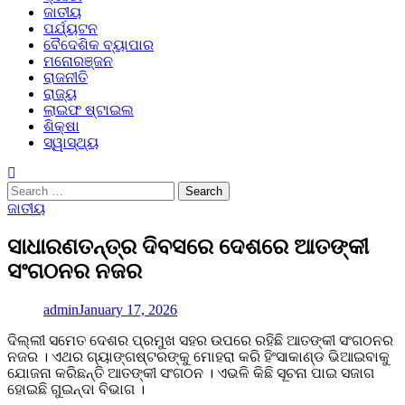
ଜାତୀୟ
ପର୍ଯ୍ୟଟନ
ବୈଦେଶିକ ବ୍ୟାପାର
ମନୋରଞ୍ଜନ
ରାଜନୀତି
ରାଜ୍ୟ
ଲାଇଫ ଷ୍ଟାଇଲ
ଶିକ୍ଷା
ସ୍ୱାସ୍ଥ୍ୟ
Search
for:
ଜାତୀୟ
ସାଧାରଣତନ୍ତ୍ର ଦିବସରେ ଦେଶରେ ଆତଙ୍କୀ
ସଂଗଠନର ନଜର
admin
January 17, 2026
ଦିଲ୍ଲୀ ସମେତ ଦେଶର ପ୍ରମୁଖ ସହର ଉପରେ ରହିଛି ଆତଙ୍କୀ ସଂଗଠନର
ନଜର । ଏଥର ଗ୍ୟାଙ୍ଗଷ୍ଟରଙ୍କୁ ମୋହରା କରି ହିଂସାକାଣ୍ଡ ଭିଆଇବାକୁ
ଯୋଜନା କରିଛନ୍ତି ଆତଙ୍କୀ ସଂଗଠନ । ଏଭଳି କିଛି ସୂଚନା ପାଇ ସଜାଗ
ହୋଇଛି ଗୁଇନ୍ଦା ବିଭାଗ ।