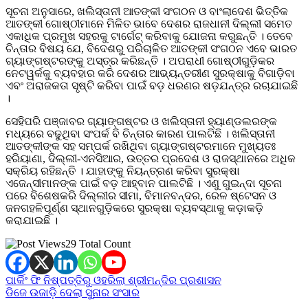
ସୂଚନା ଅନୁସାରେ, ଖଲିସ୍ତାନୀ ଆତଙ୍କୀ ସଂଗଠନ ଓ ବାଂଲାଦେଶ ଭିତ୍ତିକ
ଆତଙ୍କୀ ଗୋଷ୍ଠୀମାନେ ମିଳିତ ଭାବେ ଦେଶର ରାଜଧାନୀ ଦିଲ୍ଲୀ ସମେତ
ଏକାଧିକ ପ୍ରମୁଖ ସହରକୁ ଟାର୍ଗେଟ୍ କରିବାକୁ ଯୋଜନା କରୁଛନ୍ତି । ତେବେ
ଚିନ୍ତାର ବିଷୟ ଯେ, ବିଦେଶରୁ ପରିଚାଳିତ ଆତଙ୍କୀ ସଂଗଠନ ଏବେ ଭାରତ
ଗ୍ୟାଙ୍ଗଷ୍ଟରଙ୍କୁ ଅସ୍ତ୍ର କରିଛନ୍ତି । ଅପରାଧୀ ଗୋଷ୍ଠୀଗୁଡ଼ିକର
ନେଟୱର୍କକୁ ବ୍ୟବହାର କରି ଦେଶର ଆଭ୍ୟନ୍ତରୀଣ ସୁରକ୍ଷାକୁ ବିଗାଡ଼ିବା
ଏବଂ ଅରାଜକତା ସୃଷ୍ଟି କରିବା ପାଇଁ ବଡ଼ ଧରଣର ଷଡ଼ଯନ୍ତ୍ର ରଚାଯାଇଛି
।
ସେହିପରି ପଞ୍ଜାବର ଗ୍ୟାଙ୍ଗଷ୍ଟର ଓ ଖଲିସ୍ତାନୀ ହ୍ୟାଣ୍ଡଲରଙ୍କ
ମଧ୍ୟରେ ବଢୁଥିବା ସଂପର୍କ ବି ଚିନ୍ତାର କାରଣ ପାଲଟିଛି । ଖଲିସ୍ତାନୀ
ଆତଙ୍କୀଙ୍କ ସହ ସମ୍ପର୍କ ରଖିଥିବା ଗ୍ୟାଙ୍ଗଷ୍ଟରମାନେ ମୁଖ୍ୟତଃ
ହରିୟାଣା, ଦିଲ୍ଲୀ-ଏନସିଆର, ଉତ୍ତର ପ୍ରଦେଶ ଓ ରାଜସ୍ଥାନରେ ଅଧିକ
ସକ୍ରିୟ ରହିଛନ୍ତି । ଯାହାଙ୍କୁ ନିୟନ୍ତ୍ରଣ କରିବା ସୁରକ୍ଷା
ଏଜେନ୍ସୀମାନଙ୍କ ପାଇଁ ବଡ଼ ଆହ୍ବାନ ପାଲଟିଛି । ଏଣୁ ଗୁଇନ୍ଦା ସୂଚନା
ପରେ ବିଶେଷକରି ଦିଲ୍ଲୀର ସୀମା, ବିମାନବନ୍ଦର, ରେଳ ଷ୍ଟେସନ ଓ
ଜନଗହଳିପୂର୍ଣ୍ଣ ସ୍ଥାନଗୁଡ଼ିକରେ ସୁରକ୍ଷା ବ୍ୟବସ୍ଥାକୁ କଡ଼ାକଡ଼ି
କରାଯାଇଛି ।
29 Total Count
Post
ପାର୍କିଂ ଫି ନିଷ୍ପତ୍ତିରୁ ଓହରିଲା ଶ୍ରୀମନ୍ଦିର ପ୍ରଶାସନ
ଡିଜେ ଉଜାଡ଼ି ଦେଲା ସୁନାର ସଂସାର
navigation