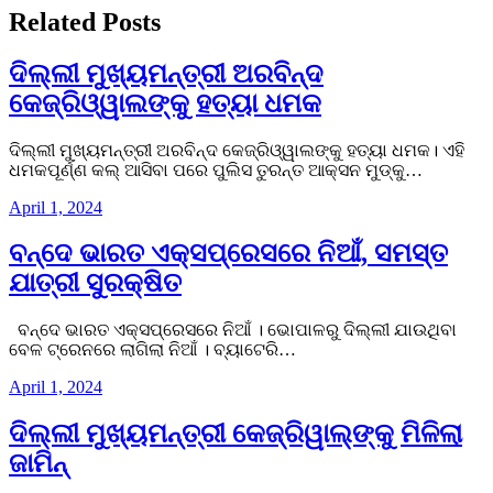
Related Posts
ଦିଲ୍ଲୀ ମୁଖ୍ୟମନ୍ତ୍ରୀ ଅରବିନ୍ଦ
କେଜ୍ରିଓ୍ୱାଲଙ୍କୁ ହତ୍ୟା ଧମକ
ଦିଲ୍ଲୀ ମୁଖ୍ୟମନ୍ତ୍ରୀ ଅରବିନ୍ଦ କେଜ୍ରିଓ୍ୱାଲଙ୍କୁ ହତ୍ୟା ଧମକ। ଏହି
ଧମକପୂର୍ଣ୍ଣ କଲ୍ ଆସିବା ପରେ ପୁଲିସ ତୁରନ୍ତ ଆକ୍ସନ ମୁଡ୍କୁ…
April 1, 2024
ବନ୍ଦେ ଭାରତ ଏକ୍ସପ୍ରେସରେ ନିଆଁ, ସମସ୍ତ
ଯାତ୍ରୀ ସୁରକ୍ଷିତ
ବନ୍ଦେ ଭାରତ ଏକ୍ସପ୍ରେସରେ ନିଆଁ । ଭୋପାଳରୁ ଦିଲ୍ଲୀ ଯାଉଥିବା
ବେଳ ଟ୍ରେନରେ ଲାଗିଲା ନିଆଁ । ବ୍ୟାଟେରି…
April 1, 2024
ଦିଲ୍ଲୀ ମୁଖ୍ୟମନ୍ତ୍ରୀ କେଜ୍ରିୱାଲ୍‌ଙ୍କୁ ମିଳିଲା
ଜାମିନ୍‌