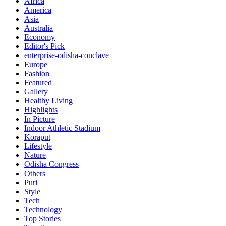
Africa
America
Asia
Australia
Economy
Editor's Pick
enterprise-odisha-conclave
Europe
Fashion
Featured
Gallery
Healthy Living
Highlights
In Picture
Indoor Athletic Stadium
Koraput
Lifestyle
Nature
Odisha Congress
Others
Puri
Style
Tech
Technology
Top Stories