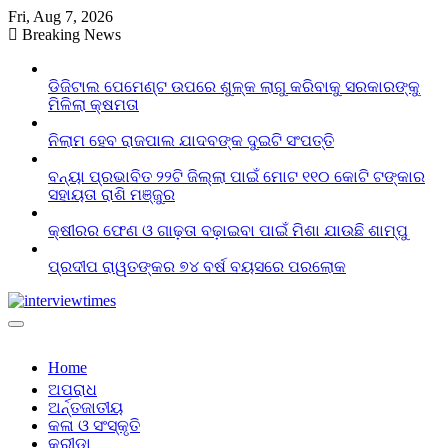
Skip
Fri, Aug 7, 2026
to
Breaking News
content
ଡିଜିଟାଲ ପେମେଣ୍ଟ ଉପରେ ଶୁଳ୍କ ଲାଗୁ କରିବାକୁ ସରକାରଙ୍କୁ
ମିଳିଲା କ୍ଷମତା
ନିଲାମ ହେବ ରାଜପାଲ ଯାଦବଙ୍କ ଦୁଇଟି ସଂପତ୍ତି
ବନ୍ୟା ପ୍ରଭାବିତ ୨୨ଟି ଜିଲ୍ଲା ପାଇଁ ମୋଟ ୧୧୦ କୋଟି ଟଙ୍କାର
ସହାୟତା ରାଶି ମଞ୍ଜୁର
କ୍ଷୀରର ଫେଣ ଓ ଗାଢ଼ତା ବଢ଼ାଇବା ପାଇଁ ମିଶା ଯାଉଛି ଶାମ୍ପୁ
ପ୍ରଦୀପ ରାୱତଙ୍କର ୭୪ ବର୍ଷ ବୟସରେ ପରଲୋକ
Home
ଅପରାଧ
ଅର୍ନ୍ତଜାତୀୟ
କଳା ଓ ସଂସ୍କୃତି
କ୍ରୀଡା