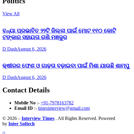
Politics
View All
ବନ୍ୟା ପ୍ରଭାବିତ ୨୨ଟି ଜିଲ୍ଲା ପାଇଁ ମୋଟ ୧୧୦ କୋଟି
ଟଙ୍କାର ସହାୟତା ରାଶି ମଞ୍ଜୁର
D Dash
August 6, 2026
କ୍ଷୀରର ଫେଣ ଓ ଗାଢ଼ତା ବଢ଼ାଇବା ପାଇଁ ମିଶା ଯାଉଛି ଶାମ୍ପୁ
D Dash
August 6, 2026
Contact Details
Mobile No
:-
+91-7978163782
Email ID
:-
timesinterview@gmail.com
© 2026 –
Interview Times
. All Rights Reserved. Powered
by
Inter Softech