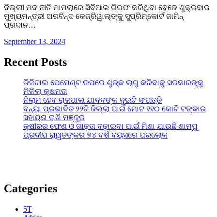
ଦିଲ୍ଲୀ ମଦ ନୀତି ମାମଲାରେ ସିବିଆଇ ଗିରଫ କରିଥିବା ବେଳେ ଶୁକ୍ରବାର
ମୁଖ୍ୟମନ୍ତ୍ରୀ ଅରବିନ୍ଦ କେଜ୍ରିୱାଲ୍‌ଙ୍କୁ ସୁପ୍ରିମ୍‌କୋର୍ଟ ଜାମିନ୍‌
ପ୍ରଦାନ…
September 13, 2024
Recent Posts
ଡିଜିଟାଲ ପେମେଣ୍ଟ ଉପରେ ଶୁଳ୍କ ଲାଗୁ କରିବାକୁ ସରକାରଙ୍କୁ
ମିଳିଲା କ୍ଷମତା
ନିଲାମ ହେବ ରାଜପାଲ ଯାଦବଙ୍କ ଦୁଇଟି ସଂପତ୍ତି
ବନ୍ୟା ପ୍ରଭାବିତ ୨୨ଟି ଜିଲ୍ଲା ପାଇଁ ମୋଟ ୧୧୦ କୋଟି ଟଙ୍କାର
ସହାୟତା ରାଶି ମଞ୍ଜୁର
କ୍ଷୀରର ଫେଣ ଓ ଗାଢ଼ତା ବଢ଼ାଇବା ପାଇଁ ମିଶା ଯାଉଛି ଶାମ୍ପୁ
ପ୍ରଦୀପ ରାୱତଙ୍କର ୭୪ ବର୍ଷ ବୟସରେ ପରଲୋକ
Categories
5T