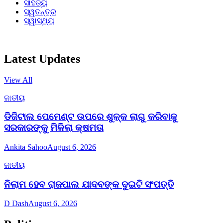
ସାହିତ୍ୟ
ସ୍ୱତନ୍ତ୍ର
ସ୍ୱାସ୍ଥ୍ୟ
Latest Updates
View All
ଜାତୀୟ
ଡିଜିଟାଲ ପେମେଣ୍ଟ ଉପରେ ଶୁଳ୍କ ଲାଗୁ କରିବାକୁ
ସରକାରଙ୍କୁ ମିଳିଲା କ୍ଷମତା
Ankita Sahoo
August 6, 2026
ଜାତୀୟ
ନିଲାମ ହେବ ରାଜପାଲ ଯାଦବଙ୍କ ଦୁଇଟି ସଂପତ୍ତି
D Dash
August 6, 2026