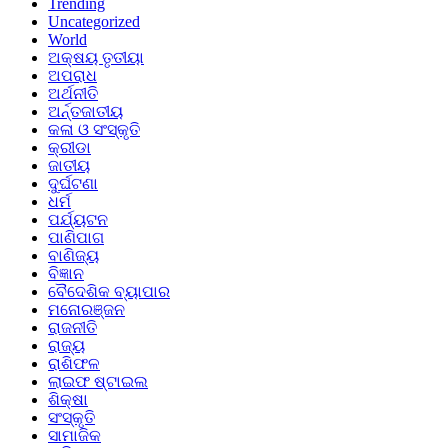
Trending
Uncategorized
World
ଅକ୍ଷୟ ତୃତୀୟା
ଅପରାଧ
ଅର୍ଥନୀତି
ଅର୍ନ୍ତଜାତୀୟ
କଳା ଓ ସଂସ୍କୃତି
କ୍ରୀଡା
ଜାତୀୟ
ଦୁର୍ଘଟଣା
ଧର୍ମ
ପର୍ଯ୍ୟଟନ
ପାଣିପାଗ
ବାଣିଜ୍ୟ
ବିଜ୍ଞାନ
ବୈଦେଶିକ ବ୍ୟାପାର
ମନୋରଞ୍ଜନ
ରାଜନୀତି
ରାଜ୍ୟ
ରାଶିଫଳ
ଲାଇଫ ଷ୍ଟାଇଲ
ଶିକ୍ଷା
ସଂସ୍କୃତି
ସାମାଜିକ