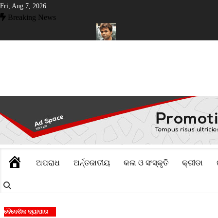
Skip
Fri, Aug 7, 2026
to
Breaking News
content
ସରକାରଙ୍କୁ ମିଳିଲା କ୍ଷମତା
ନିଲାମ ହେବ ରାଜପାଲ ଯାଦବଙ୍କ ଦୁଇଟି ସଂପତ୍ତ
HOME
ଅପରାଧ
ଅର୍ନ୍ତଜାତୀୟ
କଳା ଓ ସଂସ୍କୃତି
କ୍ରୀଡା
ବୈଦେଶିକ ବ୍ୟାପାର