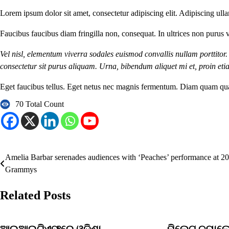
Lorem ipsum dolor sit amet, consectetur adipiscing elit. Adipiscing ulla
Faucibus faucibus diam fringilla non, consequat. In ultrices non purus v
Vel nisl, elementum viverra sodales euismod convallis nullam porttitor.
consectetur sit purus aliquam. Urna, bibendum aliquet mi et, proin eti
Eget faucibus tellus. Eget netus nec magnis fermentum. Diam quam qu
70 Total Count
Amelia Barbar serenades audiences with ‘Peaches’ performance at 2
Post
Grammys
navigation
Related Posts
ଆଇଆଇଟିଏଫ୍‌ରେ ଓଡ଼ିଶା
ମିଲେଟ ଚ୍ୟାଲେଞ୍