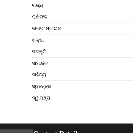
ରାଜ୍ୟ
ରାଶିଫଳ
ଲାଇଫ ଷ୍ଟାଇଲ
ଶିକ୍ଷା
ସଂସ୍କୃତି
ସାମାଜିକ
ସାହିତ୍ୟ
ସ୍ୱତନ୍ତ୍ର
ସ୍ୱାସ୍ଥ୍ୟ