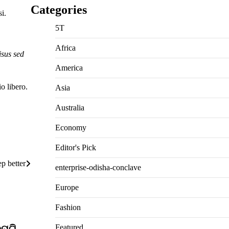
Categories
i.
5T
Africa
isus sed
America
o libero.
Asia
Australia
Economy
Editor's Pick
ep better
enterprise-odisha-conclave
Europe
Fashion
Featured
ପୁଟି