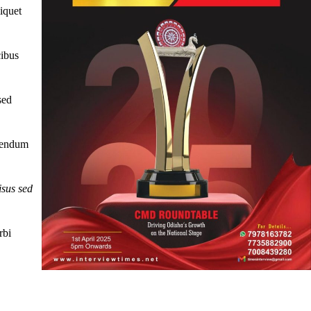
iquet
cibus
sed
ibendum
isus sed
rbi