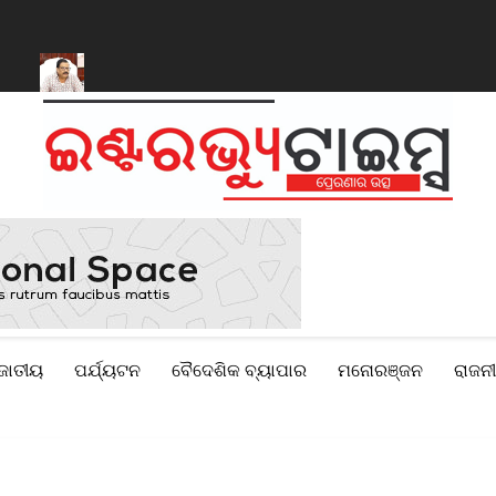
ି
ବନ୍ୟା ପ୍ରଭାବିତ ୨୨ଟି ଜିଲ୍ଲା ପାଇଁ ମୋଟ ୧୧୦ କୋଟି ଟଙ୍କାର ସହାୟତା ରା
ଜାତୀୟ
ପର୍ଯ୍ୟଟନ
ବୈଦେଶିକ ବ୍ୟାପାର
ମନୋରଞ୍ଜନ
ରାଜନୀ