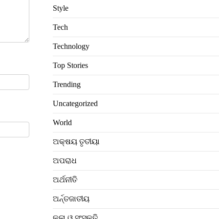
Style
Tech
Technology
Top Stories
Trending
Uncategorized
World
ଅକ୍ଷୟ ତୃତୀୟା
ଅପରାଧ
ଅର୍ଥନୀତି
ଅର୍ନ୍ତଜାତୀୟ
କଳା ଓ ସଂସ୍କୃତି