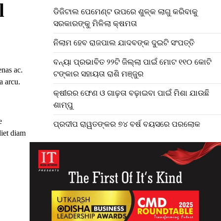
l
ଡିଜିଟାଲ ପେମେଣ୍ଟ ଉପରେ ଶୁଳ୍କ ଲାଗୁ କରିବାକୁ
ସରକାରଙ୍କୁ ମିଳିଲା କ୍ଷମତା
ନିଲାମ ହେବ ରାଜପାଲ ଯାଦବଙ୍କ ଦୁଇଟି ସଂପତ୍ତି
ବନ୍ୟା ପ୍ରଭାବିତ ୨୨ଟି ଜିଲ୍ଲା ପାଇଁ ମୋଟ ୧୧୦ କୋଟି
enas ac.
ଟଙ୍କାର ସହାୟତା ରାଶି ମଞ୍ଜୁର
a arcu.
କ୍ଷୀରର ଫେଣ ଓ ଗାଢ଼ତା ବଢ଼ାଇବା ପାଇଁ ମିଶା ଯାଉଛି
ଶାମ୍ପୁ
e
ପ୍ରଦୀପ ରାୱତଙ୍କର ୭୪ ବର୍ଷ ବୟସରେ ପରଲୋକ
diet diam