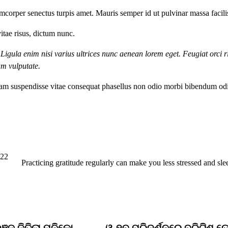
mcorper senectus turpis amet. Mauris semper id ut pulvinar massa facilis
itae risus, dictum nunc.
 Ligula enim nisi varius ultrices nunc aenean lorem eget. Feugiat orci r
am vulputate.
am suspendisse vitae consequat phasellus non odio morbi bibendum odi
022
Practicing gratitude regularly can make you less stressed and sle
ଜ୍ ଜିତିଲା ମୁନିକୋ
ଓ-ହବ୍ ପରିଦର୍ଶନରେ ବ୍ରିଟିଶ ଡେ