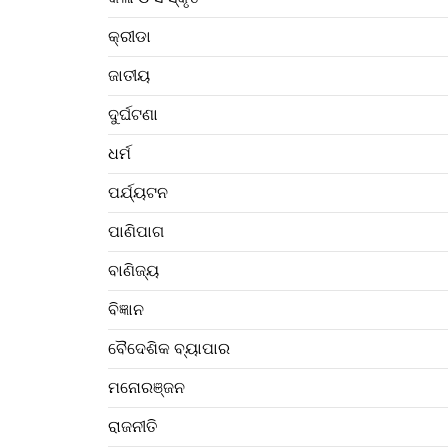
କ୍ରୀଡା
ଜାତୀୟ
ଦୁର୍ଘଟଣା
ଧର୍ମ
ପର୍ଯ୍ୟଟନ
ପାଣିପାଗ
ବାଣିଜ୍ୟ
ବିଜ୍ଞାନ
ବୈଦେଶିକ ବ୍ୟାପାର
ମନୋରଞ୍ଜନ
ରାଜନୀତି