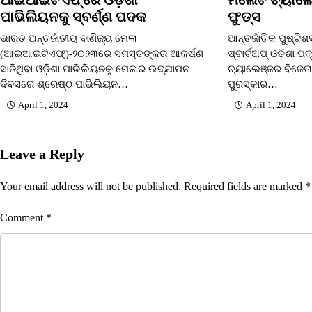
ପାଭିଲିୟନକୁ ସ୍ବର୍ଣ୍ଣ ପଦକ
ଫୁଡ୍ସ
ଭାରତ ଅନ୍ତର୍ଜାତୀୟ ବାଣିଜ୍ୟ ମେଳା
ଆନ୍ତର୍ଜାତିକ ପୁଷ୍ଟ
(ଆଇଆଇଟିଏଫ୍)-୨୦୨୩ରେ ସମସ୍ତଙ୍କର ଆକର୍ଷଣ
ଷ୍ଟାର୍ଟଅପ୍ ଓଡ଼ିଶା 
ସାଜିଥିବା ଓଡ଼ିଶା ପାଭିଲିୟନକୁ ମେଳାର ଉଦ୍ଯାପନ
ଚ୍ୟାଲେଞ୍ଜର ବିଜେତ
ଦିବସରେ ଶ୍ରେଷ୍ଠ ପାଭିଲିୟନ…
ପୁରସ୍କାର…
April 1, 2024
April 1, 2024
Leave a Reply
Your email address will not be published.
Required fields are marked
*
Comment
*