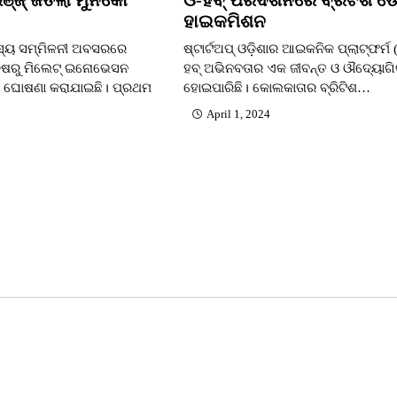
ହାଇକମିଶନ
ିଶସ୍ୟ ସମ୍ମିଳନୀ ଅବସରରେ
ଷ୍ଟାର୍ଟଅପ୍ ଓଡ଼ିଶାର ଆଇକନିକ ପ୍ଲାଟ୍‌ଫର୍ମ (
ପକ୍ଷରୁ ମିଲେଟ୍ ଇନୋଭେସନ
ହବ୍ ଅଭିନବତାର ଏକ ଜୀବନ୍ତ ଓ ଔଦ୍ୟୋଗିକ
ା ଘୋଷଣା କରାଯାଇଛି। ପ୍ରଥମ
ହୋଇପାରିଛି। କୋଲକାତାର ବ୍ରିଟିଶ…
April 1, 2024