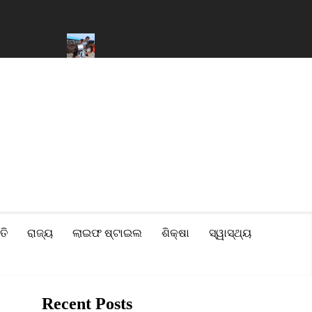
ଶି ମଞ୍ଜୁର
କ୍ଷୀରର ଫେଣ ଓ ଗାଢ଼ତା ବଢ଼ାଇବା ପାଇଁ ମିଶା ଯାଉଛି ଶାମ୍ପୁ
ପ୍
ତି
ରାଜ୍ୟ
ଲାଇଫ ଷ୍ଟାଇଲ
ଶିକ୍ଷା
ସ୍ୱାସ୍ଥ୍ୟ
Recent Posts