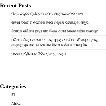
Recent Posts
ମିଥୁନ ଚକ୍ରବର୍ତ୍ତୀଙ୍କର ସଫଳ ଅସ୍ତ୍ରୋପଚାର ଶେଷ
ଶିକ୍ଷା ଵିଭାଗର ନଜରରେ ଜଣେ ଶିକ୍ଷକ ପଢ଼ାଉଥିବା ସ୍କୁଲ
ବିଧାୟକ ଗୌତମ ବୁଦ୍ଧ ଦାସ ନାଁରେ ଏତଲା ଦେଲେ ମହିଳା ସରପଞ୍ଚ
ଓଡ଼ିଶାର ଶିଳ୍ପ ସଙ୍ଗଠନ ନେତୃତ୍ୱଙ୍କ ପାଇଁ ଓକେସିଏଲ୍ ପକ୍ଷରୁ
ନେତୃତ୍ୱସ୍ତରୀୟ AI କ୍ଷମତା ବିକାଶ କର୍ମଶାଳା ଆୟୋଜିତ
ରାକ୍ଷୀ ପୂର୍ଣ୍ଣିମାରେ ମିଳିବ ସୁଭଦ୍ରା ଟଙ୍କା
Categories
5T
Africa