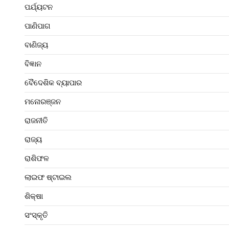
ପର୍ଯ୍ୟଟନ
ପାଣିପାଗ
ବାଣିଜ୍ୟ
ବିଜ୍ଞାନ
ବୈଦେଶିକ ବ୍ୟାପାର
ମନୋରଞ୍ଜନ
ରାଜନୀତି
ରାଜ୍ୟ
ରାଶିଫଳ
ଲାଇଫ ଷ୍ଟାଇଲ
ଶିକ୍ଷା
ସଂସ୍କୃତି