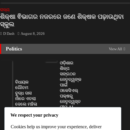
ରାଜ୍ୟ
ଶିକ୍ଷା ଵିଭାଗର ନଜରରେ ଜଣେ ଶିକ୍ଷକ ପଢ଼ାଉଥିବା
ସ୍କୁଲ
D Dash
August 8, 2026
Politics
View All
ଓଡ଼ିଶାର
ଶିଳ୍ପ
ସଙ୍ଗଠନ
ନେତୃତ୍ୱଙ୍କ
ବିଧାୟକ
ପାଇଁ
ଗୌତମ
ଓକେସିଏଲ୍
ବୁଦ୍ଧ ଦାସ
ପକ୍ଷରୁ
ନାଁରେ ଏତଲା
ନେତୃତ୍ୱସ୍ତ
ଦେଲେ ମହିଳା
ରୀୟ AI
ସରପଞ୍ଚ
କ୍ଷମତା
We respect your privacy
ବିକାଶ
D Dash
କର୍ମଶାଳା
August 8,
Cookies help us improve your experience, deliver
ଆୟୋଜିତ