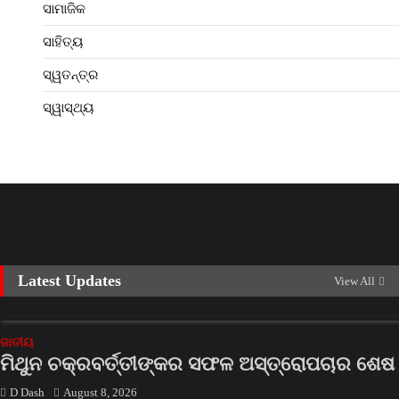
ସାମାଜିକ
ସାହିତ୍ୟ
ସ୍ୱତନ୍ତ୍ର
ସ୍ୱାସ୍ଥ୍ୟ
Latest Updates
View All
ଜାତୀୟ
ମିଥୁନ ଚକ୍ରବର୍ତ୍ତୀଙ୍କର ସଫଳ ଅସ୍ତ୍ରୋପଚାର ଶେଷ
D Dash
August 8, 2026