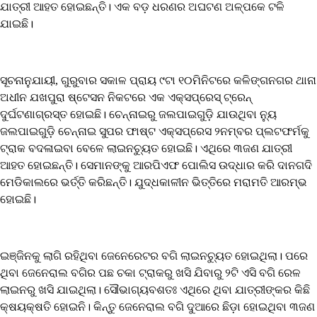
ଯାତ୍ରୀ ଆହତ ହୋଇଛନ୍ତି। ଏକ ବଡ଼ ଧରଣର ଅଘଟଣ ଅଳ୍ପକେ ଟଳି
ଯାଇଛି।
ସୂଚନାନୁଯାୟୀ, ଗୁରୁବାର ସକାଳ ପ୍ରାୟ ୯ଟା ୧୦ମିନିଟରେ କଳିଙ୍ଗନଗର ଥାନା
ଅଧୀନ ଯଖପୁରା ଷ୍ଟେସନ ନିକଟରେ ଏକ ଏକ୍ସପ୍ରେସ୍ ଟ୍ରେନ୍
ଦୁର୍ଘଟଣାଗ୍ରସ୍ତ ହୋଇଛି। ଚେନ୍ନାଇରୁ ଜଲପାଇଗୁଡ଼ି ଯାଉଥିବା ନ୍ୟୁ
ଜଲପାଇଗୁଡ଼ି ଚେନ୍ନାଇ ସୁପର ଫାଷ୍ଟ ଏକ୍ସପ୍ରେସ ୨ନମ୍ବର ପ୍ଲଟଫର୍ମକୁ
ଟ୍ରାକ ବଦଳାଇବା ବେଳେ ଲାଇନଚ୍ୟୁତ ହୋଇଛି। ଏଥିରେ ୩ଜଣ ଯାତ୍ରୀ
ଆହତ ହୋଇଛନ୍ତି। ସେମାନଙ୍କୁ ଆରପିଏଫ ପୋଲିସ ଉଦ୍ଧାର କରି ଦାନଗଦି
ମେଡିକାଲରେ ଭର୍ତ୍ତି କରିଛନ୍ତି। ଯୁଦ୍ଧକାଳୀନ ଭିତ୍ତିରେ ମରାମତି ଆରମ୍ଭ
ହୋଇଛି।
ଇଞ୍ଜିନକୁ ଲାଗି ରହିଥିବା ଜେନେରେଟର ବଗି ଲାଇନଚ୍ୟୁତ ହୋଇଥିଲା। ପରେ
ଥିବା ଜେନେରାଲ ବଗିର ପଛ ଚକା ଟ୍ରାକରୁ ଖସି ଯିବାରୁ ୨ଟି ଏସି ବଗି ରେଳ
ଲାଇନରୁ ଖସି ଯାଇଥିଲା। ସୌଭାଗ୍ୟବଶତଃ ଏଥିରେ ଥିବା ଯାତ୍ରୀଙ୍କର କିଛି
କ୍ଷୟକ୍ଷତି ହୋଇନି। କିନ୍ତୁ ଜେନେରାଲ ବଗି ଦୁଆରେ ଛିଡ଼ା ହୋଇଥିବା ୩ଜଣ