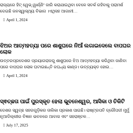
ରାଜ୍ୟରେ ହିଟ୍ ୱେଭ୍ ୱାର୍ଣ୍ଣିଂ ଜାରି କରାଯାଇଥିବା ବେଳେ ସତର୍କ ରହିବାକୁ ପରାମର୍ଶ
ଦେଇଛି ଜନସ୍ୱାସ୍ଥ୍ୟ ବିଭାଗ ।ଏଥିସହ ଆଗାମୀ…
April 1, 2024
ଝିଅର ଆତ୍ମହତ୍ୟା ପରେ ଶାଶୁଘରେ ନିଆଁ ଲଗାଇଦେଲେ ବାପଘର
ଲୋକ
ଉତ୍ତରପ୍ରଦେଶର ପ୍ରୟାଗରାଜରୁ ଶାଶୁଘରେ ଝିଅ ଆତ୍ମହତ୍ୟା କରିଥିବା ଜାଣିବା
ପରେ ବାପଘର ଲୋକ ଘଟାଇଛନ୍ତି ଜଘନ୍ୟ କାଣ୍ଡ। ଉତ୍ତ୍ୟକ୍ତ ହୋଇ…
April 1, 2024
ସ୍ଵଚ୍ଛତା ପାଇଁ ପୁରସ୍କୃତ ହେଲା ଭୁବନେଶ୍ୱର, ଆସିକା ଓ ଚିକିଟି
ଦେଶର ସ୍ୱଚ୍ଛ ସହରଗୁଡ଼ିକର ତାଲିକା ପ୍ରକାଶ ପାଇଛି। ରାଷ୍ଟ୍ରପତି ଦ୍ରୌପଦୀ ମୁର୍ମୁ
ନୂଆଦିଲ୍ଲୀର ବିଜ୍ଞାନ ଭବନରେ ଆବାସ ଏବଂ ସହରାଞ୍ଚଳ…
July 17, 2025