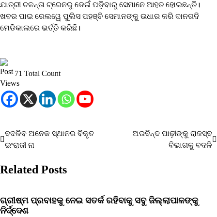
ଯାତ୍ରୀ ଚଳନ୍ତା ଟ୍ରେନରୁ ଡେଇଁ ପଡ଼ିବାରୁ ସେମାନେ ଆହତ ହୋଇଛନ୍ତି।
ଖବର ପାଇ ରେଲୱେ ପୁଲିସ ପହଞ୍ଚି ସେମାନଙ୍କୁ ଉଧାର କରି ଦାନଗଦି
ମେଡିକାଲରେ ଭର୍ତ୍ତି କରିଛି।
71 Total Count
ବଦଳିବ ଅନେକ ସ୍ଥାନର ବିକୃତ
ଅରବିନ୍ଦ ପାଢ଼ୀଙ୍କୁ ରାଜସ୍ବ
Post
ଇଂରାଜୀ ନା
ବିଭାଗକୁ ବଦଳି
navigation
Related Posts
ଗ୍ରୀଷ୍ମ ପ୍ରବାହକୁ ନେଇ ସତର୍କ ରହିବାକୁ ସବୁ ଜିଲ୍ଲାପାଳଙ୍କୁ
ନିର୍ଦ୍ଦେଶ