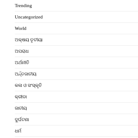
Trending
Uncategorized
World
ଅକ୍ଷୟ ତୃତୀୟା
ଅପରାଧ
ଅର୍ଥନୀତି
ଅର୍ନ୍ତଜାତୀୟ
କଳା ଓ ସଂସ୍କୃତି
କ୍ରୀଡା
ଜାତୀୟ
ଦୁର୍ଘଟଣା
ଧର୍ମ