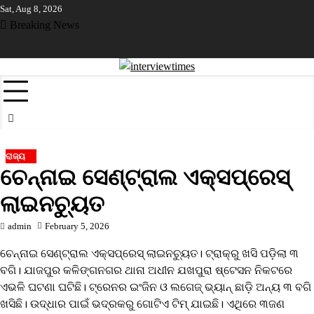
Skip
Sat, Aug 8, 2026
to
Breaking News
content
ାର ଶେଷ
ଶିକ୍ଷା ଵିଭାଗର ନଜରରେ ଜଣେ ଶିକ୍ଷକ ପଢ଼ାଉଥିବା ସ୍କୁଲ
ବିଧାୟକ 
ରାଜ୍ୟ
ଚେନ୍ନାଇ ସେଣ୍ଟ୍ରାଲ ଏକ୍ସପ୍ରେସ୍
ଲାଇନଚ୍ୟୁତ
admin
February 5, 2026
ଚେନ୍ନାଇ ସେଣ୍ଟ୍ରାଲ ଏକ୍ସପ୍ରେସ୍ ଲାଇନଚ୍ୟୁତ। ଟ୍ରାକ୍‌ରୁ ଖସି ପଡ଼ିଲା ୩
ବଗି। ଯାଜପୁର କଳିଙ୍ଗନଗର ଥାନା ଅଧୀନ ଯଖପୁରା ଷ୍ଟେସନ ନିକଟରେ
ଏଭଳି ଘଟଣା ଘଟିଛି। ଟ୍ରେନର ଇଂଜିନ ଓ ଲଗେଜ୍ ଭ୍ୟାନ୍ ଛାଡ଼ି ଅନ୍ୟ ୩ ବଗି
ଖସିଛି। ଉଦ୍ଧାର ପାଇଁ ଭଦ୍ରକରୁ ଗୋଟିଏ ଟିମ୍ ଯାଇଛି। ଏଥିରେ ୩ଜଣ