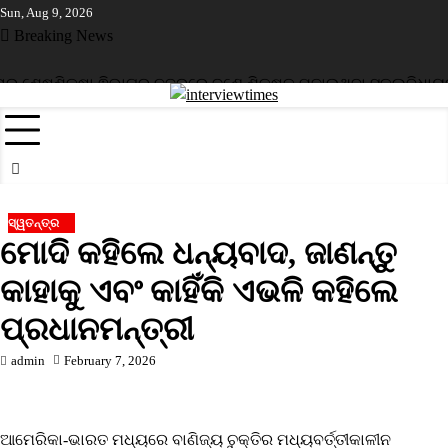
Skip
Sun, Aug 9, 2026
to
Breaking News
content
ର ଶେଷ
ଶିକ୍ଷା ଵିଭାଗର ନଜରରେ ଜଣେ ଶିକ୍ଷକ ପଢ଼ାଉଥିବା ସ୍କୁଲ
ବିଧାୟକ 
ସ୍ୱତନ୍ତ୍ର
ମୋଦି କହିଲେ ଧନ୍ୟବାଦ, ଜାଣନ୍ତୁ
କାହାକୁ ଏବଂ କାହିଁକି ଏଭଳି କହିଲେ
ପ୍ରଧାନମନ୍ତ୍ରୀ
admin
February 7, 2026
ଆମେରିକା-ଭାରତ ମଧ୍ୟରେ ବାଣିଜ୍ୟ ଚୁକ୍ତିର ମଧ୍ୟବର୍ତ୍ତୀକାଳୀନ