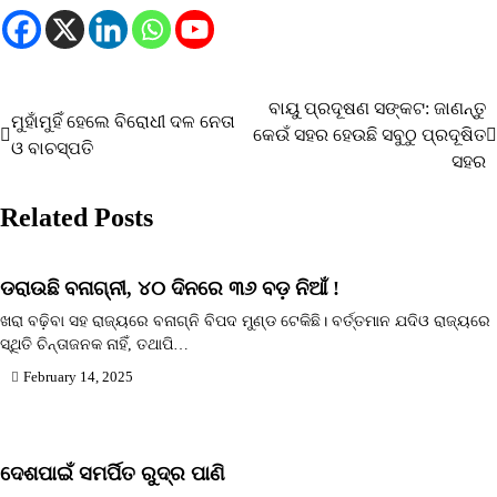
ବାୟୁ ପ୍ରଦୂଷଣ ସଙ୍କଟ: ଜାଣନ୍ତୁ
Post
ମୁହାଁମୁହିଁ ହେଲେ ବିରୋଧୀ ଦଳ ନେତା
କେଉଁ ସହର ହେଉଛି ସବୁଠୁ ପ୍ରଦୂଷିତ
ଓ ବାଚସ୍ପତି
navigation
ସହର
Related Posts
ଡରାଉଛି ବନାଗ୍ନୀ, ୪୦ ଦିନରେ ୩୬ ବଡ଼ ନିଆଁ !
ଖରା ବଢ଼ିବା ସହ ରାଜ୍ୟରେ ବନାଗ୍ନି ବିପଦ ମୁଣ୍ଡ ଟେକିଛି। ବର୍ତ୍ତମାନ ଯଦିଓ ରାଜ୍ୟରେ
ସ୍ଥିତି ଚିନ୍ତାଜନକ ନାହିଁ, ତଥାପି…
February 14, 2025
ଦେଶପାଇଁ ସମର୍ପିତ ରୁଦ୍ର ପାଣି