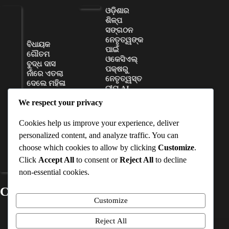
ଓଡ଼ିଶାର
ଶିଳ୍ପ
ସଙ୍ଗଠନ
ନେତୃତ୍ୱଙ୍କ
ବିଧାୟକ
ପାଇଁ
ଗୌତମ
ଓକେସିଏଲ୍
ବୁଦ୍ଧ ଦାସ
ପକ୍ଷରୁ
ନାଁରେ ଏତଲା
ନେତୃତ୍ୱସ୍ତ
ଦେଲେ ମହିଳା
ରୀୟ AI
ସରପଞ୍ଚ
କ୍ଷମତା
We respect your privacy
ବିକାଶ
D Dash
କର୍ମଶାଳା
August 8,
Cookies help us improve your experience, deliver
ଆୟୋଜିତ
2026
personalized content, and analyze traffic. You can
D Dash
choose which cookies to allow by clicking
Customize
.
August 8,
Click
Accept All
to consent or
Reject All
to decline
2026
non-essential cookies.
Contact Details
Customize
Mobile No
:-
+91-7978163782
Reject All
Email ID
:-
timesinterview@gmail.com