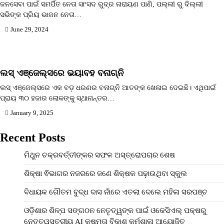
ଜନସେବା ପାଇଁ ସମର୍ପିତ ନେତା ସାଂସଦ ରୁଦ୍ର ନାରାୟଣ ପାଣି, ପଲ୍ଲୀ ରୁ ଦିଲ୍ଲୀ
ସଭିଙ୍କ ପ୍ରିୟ ଭାଜନ ନେତା…
June 29, 2024
ଲସ୍‌ ଏଞ୍ଜେଲ୍ସରେ ଭୟାବହ ବନାଗ୍ନି
ଲସ୍‌ ଏଞ୍ଜେଲ୍ସରେ ଏକ ବଡ଼ ଧରଣର ବନାଗ୍ନି ଆତଙ୍କ ଖେଳାଇ ଦେଇଛି। ଏଥିପାଇଁ
ପ୍ରାୟ ୩୦ ହଜାର ଲୋକଙ୍କୁ ସ୍ଥାନାନ୍ତର…
January 9, 2025
Recent Posts
ମିଥୁନ ଚକ୍ରବର୍ତ୍ତୀଙ୍କର ସଫଳ ଅସ୍ତ୍ରୋପଚାର ଶେଷ
ଶିକ୍ଷା ଵିଭାଗର ନଜରରେ ଜଣେ ଶିକ୍ଷକ ପଢ଼ାଉଥିବା ସ୍କୁଲ
ବିଧାୟକ ଗୌତମ ବୁଦ୍ଧ ଦାସ ନାଁରେ ଏତଲା ଦେଲେ ମହିଳା ସରପଞ୍ଚ
ଓଡ଼ିଶାର ଶିଳ୍ପ ସଙ୍ଗଠନ ନେତୃତ୍ୱଙ୍କ ପାଇଁ ଓକେସିଏଲ୍ ପକ୍ଷରୁ
ନେତୃତ୍ୱସ୍ତରୀୟ AI କ୍ଷମତା ବିକାଶ କର୍ମଶାଳା ଆୟୋଜିତ