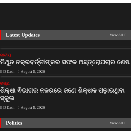
Latest Updates
View All
ଜାତୀୟ
ମିଥୁନ ଚକ୍ରବର୍ତ୍ତୀଙ୍କର ସଫଳ ଅସ୍ତ୍ରୋପଚାର ଶେଷ
D Dash
August 8, 2026
ରାଜ୍ୟ
ଶିକ୍ଷା ଵିଭାଗର ନଜରରେ ଜଣେ ଶିକ୍ଷକ ପଢ଼ାଉଥିବା
ସ୍କୁଲ
D Dash
August 8, 2026
Politics
View All