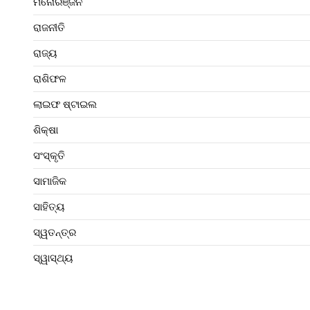
ମନୋରଞ୍ଜନ
ରାଜନୀତି
ରାଜ୍ୟ
ରାଶିଫଳ
ଲାଇଫ ଷ୍ଟାଇଲ
ଶିକ୍ଷା
ସଂସ୍କୃତି
ସାମାଜିକ
ସାହିତ୍ୟ
ସ୍ୱତନ୍ତ୍ର
ସ୍ୱାସ୍ଥ୍ୟ