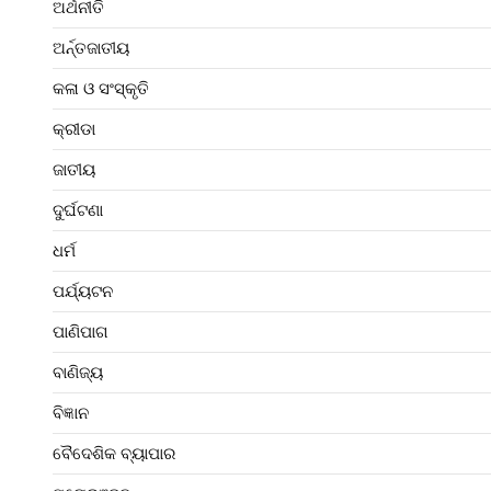
ଅର୍ଥନୀତି
ଅର୍ନ୍ତଜାତୀୟ
କଳା ଓ ସଂସ୍କୃତି
କ୍ରୀଡା
ଜାତୀୟ
ଦୁର୍ଘଟଣା
ଧର୍ମ
ପର୍ଯ୍ୟଟନ
ପାଣିପାଗ
ବାଣିଜ୍ୟ
ବିଜ୍ଞାନ
ବୈଦେଶିକ ବ୍ୟାପାର