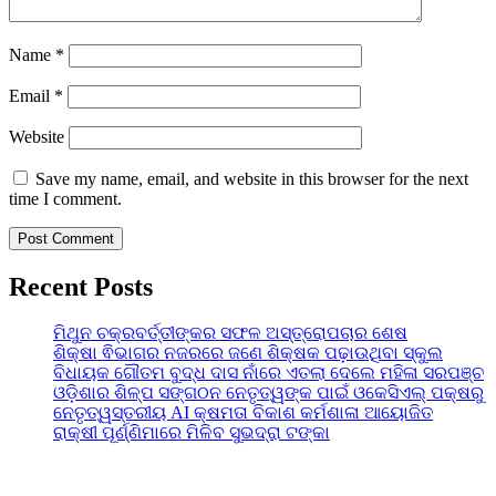
Name
*
Email
*
Website
Save my name, email, and website in this browser for the next
time I comment.
Recent Posts
ମିଥୁନ ଚକ୍ରବର୍ତ୍ତୀଙ୍କର ସଫଳ ଅସ୍ତ୍ରୋପଚାର ଶେଷ
ଶିକ୍ଷା ଵିଭାଗର ନଜରରେ ଜଣେ ଶିକ୍ଷକ ପଢ଼ାଉଥିବା ସ୍କୁଲ
ବିଧାୟକ ଗୌତମ ବୁଦ୍ଧ ଦାସ ନାଁରେ ଏତଲା ଦେଲେ ମହିଳା ସରପଞ୍ଚ
ଓଡ଼ିଶାର ଶିଳ୍ପ ସଙ୍ଗଠନ ନେତୃତ୍ୱଙ୍କ ପାଇଁ ଓକେସିଏଲ୍ ପକ୍ଷରୁ
ନେତୃତ୍ୱସ୍ତରୀୟ AI କ୍ଷମତା ବିକାଶ କର୍ମଶାଳା ଆୟୋଜିତ
ରାକ୍ଷୀ ପୂର୍ଣ୍ଣିମାରେ ମିଳିବ ସୁଭଦ୍ରା ଟଙ୍କା