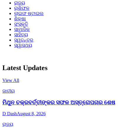
ରାଜ୍ୟ
ରାଶିଫଳ
ଲାଇଫ ଷ୍ଟାଇଲ
ଶିକ୍ଷା
ସଂସ୍କୃତି
ସାମାଜିକ
ସାହିତ୍ୟ
ସ୍ୱତନ୍ତ୍ର
ସ୍ୱାସ୍ଥ୍ୟ
Latest Updates
View All
ଜାତୀୟ
ମିଥୁନ ଚକ୍ରବର୍ତ୍ତୀଙ୍କର ସଫଳ ଅସ୍ତ୍ରୋପଚାର ଶେଷ
D Dash
August 8, 2026
ରାଜ୍ୟ