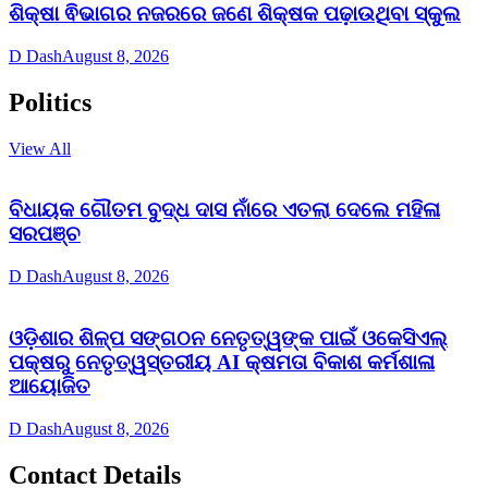
ଶିକ୍ଷା ଵିଭାଗର ନଜରରେ ଜଣେ ଶିକ୍ଷକ ପଢ଼ାଉଥିବା ସ୍କୁଲ
D Dash
August 8, 2026
Politics
View All
ବିଧାୟକ ଗୌତମ ବୁଦ୍ଧ ଦାସ ନାଁରେ ଏତଲା ଦେଲେ ମହିଳା
ସରପଞ୍ଚ
D Dash
August 8, 2026
ଓଡ଼ିଶାର ଶିଳ୍ପ ସଙ୍ଗଠନ ନେତୃତ୍ୱଙ୍କ ପାଇଁ ଓକେସିଏଲ୍
ପକ୍ଷରୁ ନେତୃତ୍ୱସ୍ତରୀୟ AI କ୍ଷମତା ବିକାଶ କର୍ମଶାଳା
ଆୟୋଜିତ
D Dash
August 8, 2026
Contact Details