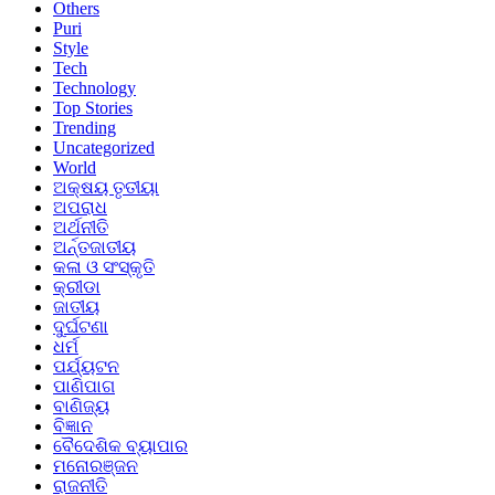
Others
Puri
Style
Tech
Technology
Top Stories
Trending
Uncategorized
World
ଅକ୍ଷୟ ତୃତୀୟା
ଅପରାଧ
ଅର୍ଥନୀତି
ଅର୍ନ୍ତଜାତୀୟ
କଳା ଓ ସଂସ୍କୃତି
କ୍ରୀଡା
ଜାତୀୟ
ଦୁର୍ଘଟଣା
ଧର୍ମ
ପର୍ଯ୍ୟଟନ
ପାଣିପାଗ
ବାଣିଜ୍ୟ
ବିଜ୍ଞାନ
ବୈଦେଶିକ ବ୍ୟାପାର
ମନୋରଞ୍ଜନ
ରାଜନୀତି