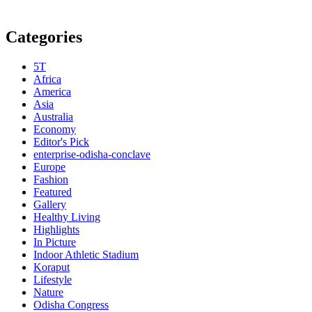
Categories
5T
Africa
America
Asia
Australia
Economy
Editor's Pick
enterprise-odisha-conclave
Europe
Fashion
Featured
Gallery
Healthy Living
Highlights
In Picture
Indoor Athletic Stadium
Koraput
Lifestyle
Nature
Odisha Congress