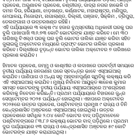
ପ୍ରଦେଶ, ଅରୁଣାଚଳ ପ୍ରଦେଶ, ଚଣ୍ଡୀଗଡ଼, ଦାଦ୍ରା ନଗର ହାଭେଳି ଓ
ଦମନ ଦିଉ, ହରିୟାଣା, ଝାଡ଼ଖଣ୍ଡ, କର୍ଣ୍ଣାଟକ, ମହାରାଷ୍ଟ୍ର, ମଣିପୁର,
ମେଘାଳୟ, ମିଜୋରାମ, ନାଗାଲାଣ୍ଡ, ଦିଲ୍ଲୀ, ପଞ୍ଜାବ, ସିକ୍କିମ , ତ୍ରିପୁରା,
‌ତେଲଙ୍ଗାନା ଓ ଉତ୍ତରଖଣ୍ଡ ରହିଛି।
ଏହି ପର୍ଯ୍ୟାୟରେ ୩ ଲକ୍ଷ ୯୪ ହଜାର ବୁଥ୍‌ସ୍ତରୀୟ ଅଧିକାରୀ ଘରକୁ ଘର
ବୁଲି ପାଖାପାଖି ୩୬.୭୩ କୋଟି ଭୋଟରଙ୍କ ଯାଞ୍ଚ କରିବେ। ମେ ୩୦
ତାରିଖରୁ ବିଏଲ୍‌ଓ ଘରକୁ ଘର ବୁଲି ଭୋଟର ତାଲିକା ଯାଞ୍ଚ କରିବା ସହିତ
ଜୁଲାଇରୁ ଅକ୍ଟୋବର ମଧ୍ୟରେ ଡ୍ରାଫ୍ଟ ଭୋଟର ତାଲିକା ପ୍ରକାଶ
କରିବେ। ଦିଲ୍ଲୀରେ ଚୂଡ଼ାନ୍ତ ଭୋଟର ତାଲିକା ଅକ୍ଟୋବର ୭ ତାରିଖରେ
ପ୍ରକାଶ କରାଯିବ।
ହିମାଚଳ ପ୍ରଦେଶ, ଜମ୍ମୁ ଓ କାଶ୍ମୀର ଓ ଲଦାଖରେ ପରବର୍ତ୍ତୀ ସମୟରେ
ତୃତୀୟ ପର୍ଯ୍ୟାୟ ଜନଗଣନା ପରେ ସ୍ବତନ୍ତ୍ର ଭାବେ ଏସ୍‌ଆଇଆର୍‌
କରାଯିବ। ପାଣିପାଗ ଓ ଅନ୍ୟ ସବୁ ଆହ୍ବାନପୂର୍ଣ୍ଣ ସ୍ଥିତିକୁ ଲକ୍ଷ୍ୟ କରି
ଏହି ଏସ୍ଆଇଆର୍‌ କରାଯିବ। ମୁଖ୍ୟ ନିର୍ବାଚନ ଆୟୁକ୍ତ ଜ୍ଞାନେଶ କୁମାର
ସମସ୍ତ ଭୋଟରଙ୍କୁ ତୃତୀୟ ପର୍ଯ୍ୟାୟ ଏସ୍‌ଆଇଆର୍‌ରେ ଅଂଶଗ୍ରହଣ
କରିବାକୁ ନିବେଦନ କରିଛନ୍ତି। ପ୍ରଥମ ପର୍ଯ୍ୟାୟରେ ବିହାରରେ ଜୁନ୍‌ର
ସେପ୍ଟେମ୍ବର ୨୦୨୫ ପର୍ଯ୍ୟନ୍ତ ହୋଇଥିଲା। ଏହାପରେ ଅକ୍ଟୋବର
୨୦୨୫ରେ ଉତ୍ତର ପ୍ରଦେଶ, ପଶ୍ଚିମବଙ୍ଗ ପ୍ରମୁଖ ୯ ରାଜ୍ୟ ଓ ତିନି
କେନ୍ଦ୍ରଶାସିତ ଅଞ୍ଚଳରେ ଏସ୍ଆଇଆର୍‌ ହୋଇଥିଲା। ଉତ୍ତର
ପ୍ରଦେଶରେ ସର୍ବାଧିକ ୨.୦୪ କୋଟି ଭୋଟର ବାଦ୍‌ ପଡ଼ିଥିବାବେଳେ
ପଶ୍ଚିମବଙ୍ଗରେ ୮୩.୮୬ ଲକ୍ଷ୍ୟ ଭୋଟର ବାଦ୍‌ ପଡ଼ିଥିଲେ। ପ୍ରଥମ
ଦୁଇ ପର୍ଯ୍ୟାୟରେ ୧୩ ରାଜ୍ୟ ଓ କେନ୍ଦ୍ରଶାସିତ ଅଞ୍ଚଳର ୫୯ କୋଟି
ଭୋଟରଙ୍କ ଯାଞ୍ଚ କରାଯାଇଥିଲା।