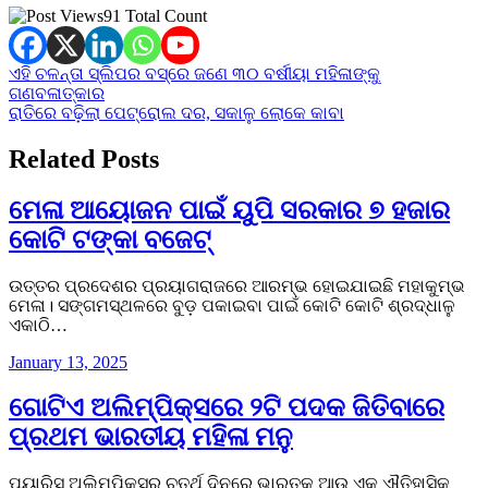
91 Total Count
Post
ଏହି ଚଳନ୍ତା ସ୍ଲିପର ବସ୍‌ରେ ଜଣେ ୩୦ ବର୍ଷୀୟା ମହିଳାଙ୍କୁ
ଗଣବଳାତ୍କାର
navigation
ରାତିରେ ବଢ଼ିଲା ପେଟ୍ରୋଲ ଦର, ସକାଳୁ ଲୋକେ କାବା
Related Posts
ମେଳା ଆୟୋଜନ ପାଇଁ ୟୁପି ସରକାର ୭ ହଜାର
କୋଟି ଟଙ୍କା ବଜେଟ୍
ଉତ୍ତର ପ୍ରଦେଶର ପ୍ରୟାଗରାଜରେ ଆରମ୍ଭ ହୋଇଯାଇଛି ମହାକୁମ୍ଭ
ମେଳା। ସଙ୍ଗମସ୍ଥଳରେ ବୁଡ଼ ପକାଇବା ପାଇଁ କୋଟି କୋଟି ଶ୍ରଦ୍ଧାଳୁ
ଏକାଠି…
January 13, 2025
ଗୋଟିଏ ଅଲିମ୍ପିକ୍ସରେ ୨ଟି ପଦକ ଜିତିବାରେ
ପ୍ରଥମ ଭାରତୀୟ ମହିଳା ମନୁ
ପ୍ୟାରିସ୍ ଅଲିମ୍ପିକ୍ସର ଚତୁର୍ଥ ଦିନରେ ଭାରତକୁ ଆଉ ଏକ ଐତିହାସିକ