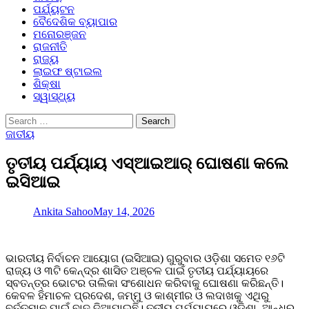
ପର୍ଯ୍ୟଟନ
ବୈଦେଶିକ ବ୍ୟାପାର
ମନୋରଞ୍ଜନ
ରାଜନୀତି
ରାଜ୍ୟ
ଲାଇଫ ଷ୍ଟାଇଲ
ଶିକ୍ଷା
ସ୍ୱାସ୍ଥ୍ୟ
Search
for:
ଜାତୀୟ
ତୃତୀୟ ପର୍ଯ୍ୟାୟ ଏସ୍‌ଆଇଆର୍‌ ଘୋଷଣା କଲେ
ଇସିଆଇ
Ankita Sahoo
May 14, 2026
ଭାରତୀୟ ନିର୍ବାଚନ ଆୟୋଗ (ଇସିଆଇ) ଗୁରୁବାର ଓଡ଼ିଶା ସମେତ ୧୬ଟି
ରାଜ୍ୟ ଓ ୩ଟି କେନ୍ଦ୍ର ଶାସିତ ଅଞ୍ଚଳ ପାଇଁ ତୃତୀୟ ପର୍ଯ୍ୟାୟରେ
ସ୍ବତନ୍ତ୍ର ଭୋଟର ତାଲିକା ସଂଶୋଧନ କରିବାକୁ ଘୋଷଣା କରିଛନ୍ତି।
କେବଳ ହିମାଚଳ ପ୍ରଦେଶ, ଜମ୍ମୁ ଓ କାଶ୍ମୀର ଓ ଲଦାଖକୁ ଏଥିରୁ
ବର୍ତ୍ତମାନ ପାଇଁ ବାଦ୍‌ ଦିଆଯାଇଛି। ତୃତୀୟ ପର୍ଯ୍ୟାୟରେ ଓଡ଼ିଶା, ଆନ୍ଧ୍ର