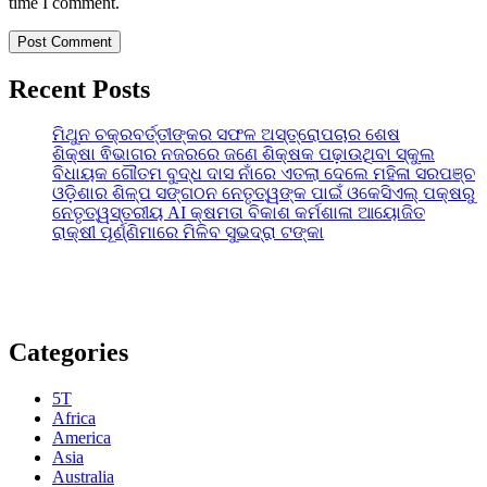
time I comment.
Recent Posts
ମିଥୁନ ଚକ୍ରବର୍ତ୍ତୀଙ୍କର ସଫଳ ଅସ୍ତ୍ରୋପଚାର ଶେଷ
ଶିକ୍ଷା ଵିଭାଗର ନଜରରେ ଜଣେ ଶିକ୍ଷକ ପଢ଼ାଉଥିବା ସ୍କୁଲ
ବିଧାୟକ ଗୌତମ ବୁଦ୍ଧ ଦାସ ନାଁରେ ଏତଲା ଦେଲେ ମହିଳା ସରପଞ୍ଚ
ଓଡ଼ିଶାର ଶିଳ୍ପ ସଙ୍ଗଠନ ନେତୃତ୍ୱଙ୍କ ପାଇଁ ଓକେସିଏଲ୍ ପକ୍ଷରୁ
ନେତୃତ୍ୱସ୍ତରୀୟ AI କ୍ଷମତା ବିକାଶ କର୍ମଶାଳା ଆୟୋଜିତ
ରାକ୍ଷୀ ପୂର୍ଣ୍ଣିମାରେ ମିଳିବ ସୁଭଦ୍ରା ଟଙ୍କା
Categories
5T
Africa
America
Asia
Australia