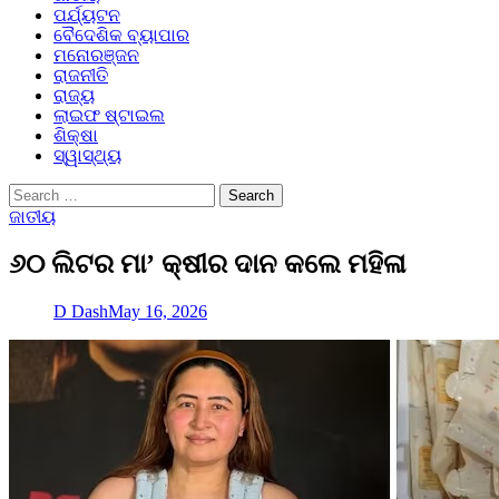
ପର୍ଯ୍ୟଟନ
ବୈଦେଶିକ ବ୍ୟାପାର
ମନୋରଞ୍ଜନ
ରାଜନୀତି
ରାଜ୍ୟ
ଲାଇଫ ଷ୍ଟାଇଲ
ଶିକ୍ଷା
ସ୍ୱାସ୍ଥ୍ୟ
Search
for:
ଜାତୀୟ
୬୦ ଲିଟର ମା’ କ୍ଷୀର ଦାନ କଲେ ମହିଳା
D Dash
May 16, 2026