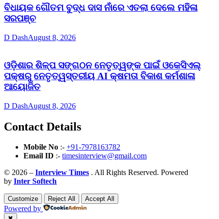
ବିଧାୟକ ଗୌତମ ବୁଦ୍ଧ ଦାସ ନାଁରେ ଏତଲା ଦେଲେ ମହିଳା
ସରପଞ୍ଚ
D Dash
August 8, 2026
ଓଡ଼ିଶାର ଶିଳ୍ପ ସଙ୍ଗଠନ ନେତୃତ୍ୱଙ୍କ ପାଇଁ ଓକେସିଏଲ୍
ପକ୍ଷରୁ ନେତୃତ୍ୱସ୍ତରୀୟ AI କ୍ଷମତା ବିକାଶ କର୍ମଶାଳା
ଆୟୋଜିତ
D Dash
August 8, 2026
Contact Details
Mobile No
:-
+91-7978163782
Email ID
:-
timesinterview@gmail.com
© 2026 –
Interview Times
. All Rights Reserved. Powered
by
Inter Softech
Customize
Reject All
Accept All
Powered by
✖