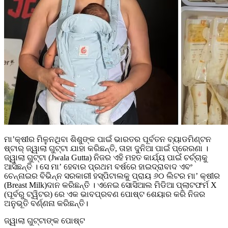
ମା’କ୍ଷୀର ମିଳୁନଥିବା ଶିଶୁଙ୍କ ପାଇଁ ଭାରତର ପୂର୍ବତନ ବ୍ୟାଡମିଣ୍ଟନ
ଷ୍ଟାର୍ ଜ୍ୱାଲା ଗୁଟ୍ଟା ଯାହା କରିଛନ୍ତି, ତାହା ଦୁନିଆ ପାଇଁ ପ୍ରେରଣା ।
ଜ୍ୱାଲା ଗୁଟ୍ଟା (Jwala Gutta) ନିଜର ଏହି ମହତ କାର୍ଯ୍ୟ ପାଇଁ ଚର୍ଚ୍ଚାକୁ
ଆସିଛନ୍ତି । ସେ ମା’ ହେବାର ପ୍ରଥମ ବର୍ଷରେ ହାଇଦ୍ରାବାଦ ଏବଂ
ଚେନ୍ନାଇର ବିଭିନ୍ନ ସରକାରୀ ହସ୍ପିଟାଲକୁ ପ୍ରାୟ ୬୦ ଲିଟର ମା’ କ୍ଷୀର
(Breast Milk)ଦାନ କରିଛନ୍ତି । ଏନେଇ ସୋସିଆଲ ମିଡିଆ ପ୍ଲାଟଫର୍ମ X
(ପୂର୍ବରୁ ଟ୍ୱିଟର) ରେ ଏକ ଭାବପ୍ରବଣ ପୋଷ୍ଟ ଶେୟାର କରି ନିଜର
ଅନୁଭୂତି ବର୍ଣ୍ଣନା କରିଛନ୍ତି।
ଜ୍ୱାଲା ଗୁଟ୍ଟାଙ୍କ ପୋଷ୍ଟ