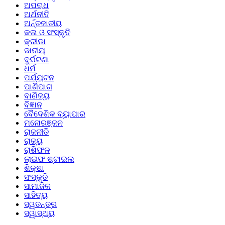
ଅପରାଧ
ଅର୍ଥନୀତି
ଅର୍ନ୍ତଜାତୀୟ
କଳା ଓ ସଂସ୍କୃତି
କ୍ରୀଡା
ଜାତୀୟ
ଦୁର୍ଘଟଣା
ଧର୍ମ
ପର୍ଯ୍ୟଟନ
ପାଣିପାଗ
ବାଣିଜ୍ୟ
ବିଜ୍ଞାନ
ବୈଦେଶିକ ବ୍ୟାପାର
ମନୋରଞ୍ଜନ
ରାଜନୀତି
ରାଜ୍ୟ
ରାଶିଫଳ
ଲାଇଫ ଷ୍ଟାଇଲ
ଶିକ୍ଷା
ସଂସ୍କୃତି
ସାମାଜିକ
ସାହିତ୍ୟ
ସ୍ୱତନ୍ତ୍ର
ସ୍ୱାସ୍ଥ୍ୟ