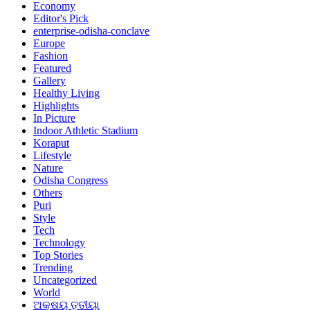
Economy
Editor's Pick
enterprise-odisha-conclave
Europe
Fashion
Featured
Gallery
Healthy Living
Highlights
In Picture
Indoor Athletic Stadium
Koraput
Lifestyle
Nature
Odisha Congress
Others
Puri
Style
Tech
Technology
Top Stories
Trending
Uncategorized
World
ଅକ୍ଷୟ ତୃତୀୟା