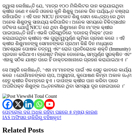
ଜ୍ୱାଲା ଲେଖିଛନ୍ତି ଯେ, ‘ମାତ୍ର ୧୦୦ ମିଲିଲିଟର ଦାନ କରାଯାଇଥିବା
କ୍ଷୀର ଜଣେ ୧ କେଜି ଓଜନର କୁନି ଶିଶୁକୁ ଅନେକ ଦିନ ପର୍ଯ୍ୟନ୍ତ ବଞ୍ଚାଇ
ରଖିପାରିବ । ଏହି ଦାନ NICU (ନବଜାତ ଶିଶୁ ସେବା କେନ୍ଦ୍ର) ରେ ଥିବା
ଅନେକ ଶିଶୁଙ୍କୁ ସାହାଯ୍ୟ କରିପାରିବ। ଅନେକ ସମୟରେ ଚିକିତ୍ସାଧୀନ
ଜଟିଳତା ଯୋଗୁଁ NICU ରେ ଥିବା ଶିଶୁମାନେ ନିଜ ମା’ଙ୍କ କ୍ଷୀର
ପାଇପାରନ୍ତି ନାହିଁ। ଏଭଳି ପରିସ୍ଥିତିରେ ‘ଡୋନର୍ ମିଲ୍କ’ (ଦାନ
କରାଯାଇଥିବା କ୍ଷୀର) ଏକ ଗୁରୁତ୍ୱପୂର୍ଣ୍ଣ ଭୂମିକା ଗ୍ରହଣ କରେ । ଏହି
କ୍ଷୀର ଶିଶୁମାନଙ୍କୁ ସେମାନଙ୍କର ପ୍ରଥମ କିଛି ଦିନ ମଧ୍ୟରେ
ଆବଶ୍ୟକ ପୋଷକ ତତ୍ତ୍ୱ ଏବଂ ରୋଗ ପ୍ରତିରୋଧକ ଶକ୍ତି (Immunity)
ପ୍ରଦାନ କରିଥାଏ। ବ୍ରେଷ୍ଟ ମିଲ୍କ ଡୋନେସନ୍ ସମ୍ପୂର୍ଣ୍ଣ ସୁରକ୍ଷିତ ଏବଂ
ଏହାକୁ ସଠିକ ଯାଞ୍ଚ ପରେ ହିଁ ଡାକ୍ତରଖାନାରେ ଗ୍ରହଣ କରାଯାଇଥାଏ ।’
ସେ ଆହୁରି ଲେଖିଛନ୍ତି, ‘ଏହା ମା’ମାନଙ୍କ ପାଇଁ ଏକ ସେତୁ ଭାବରେ କାର୍ଯ୍ୟ
କରେ । ଯେଉଁମାନଙ୍କର ଚାପ, ଅସୁସ୍ଥତା, କୁପୋଷଣ କିମ୍ବା ଅକାଳ ଜନ୍ମ
ହେତୁ କ୍ଷୀର ବିଳମ୍ବରେ ହୁଏ । ଦାତାଙ୍କ କ୍ଷୀର ପାନ କରିବା ପରେ
ଅପରିପକ୍ବ ଶିଶୁଙ୍କ ଅନ୍ତନଳୀରେ ଥିବା ସମସ୍ୟା ଦୂର ହୋଇପାରେ ।’
84 Total Count
Post
ପେଟ୍ରୋଲ ଦର ଅଧିକ ରହିବା ପଛରେ ୫ ମୂଖ୍ୟ କାରଣ
IAS ଅଫିସର ଚାକିରିରୁ ବହିଷ୍କୃତ!
navigation
Related Posts