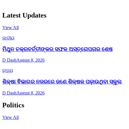
Latest Updates
View All
ଜାତୀୟ
ମିଥୁନ ଚକ୍ରବର୍ତ୍ତୀଙ୍କର ସଫଳ ଅସ୍ତ୍ରୋପଚାର ଶେଷ
D Dash
August 8, 2026
ରାଜ୍ୟ
ଶିକ୍ଷା ଵିଭାଗର ନଜରରେ ଜଣେ ଶିକ୍ଷକ ପଢ଼ାଉଥିବା ସ୍କୁଲ
D Dash
August 8, 2026
Politics
View All