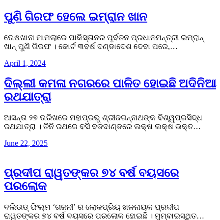
ପୁଣି ଗିରଫ ହେଲେ ଇମ୍ରାନ ଖାନ
ତୋଷଖାନା ମାମଲାରେ ପାକିସ୍ତାନର ପୂର୍ବତନ ପ୍ରଧାନମନ୍ତ୍ରୀ ଇମ୍ରାନ୍
ଖାନ୍ ପୁଣି ଗିରଫ । କୋର୍ଟ ୩ବର୍ଷ ଦଣ୍ଡାଦେଶ ଦେବା ପରେ,…
April 1, 2024
ଦିଲ୍ଲୀ କମଳା ନଗରରେ ପାଳିତ ହୋଇଛି ଅଦିନିଆ
ରଥଯାତ୍ରା
ଆସନ୍ତା ୨୭ ତାରିଖରେ ମହାପ୍ରଭୁ ଶ୍ରୀଜଗନ୍ନାଥଙ୍କ ବିଶ୍ୱପ୍ରସିଦ୍ଧ
ରଥଯାତ୍ରା । ତିନି ରଥରେ ବସି ବଡଦାଣ୍ଡରେ ଲକ୍ଷ ଲକ୍ଷ ଭକ୍ତ…
June 22, 2025
ପ୍ରଦୀପ ରାୱତଙ୍କର ୭୪ ବର୍ଷ ବୟସରେ
ପରଲୋକ
ବଲିଉଡ୍ ଫିଲ୍ମ ‘ଗଜନୀ’ ର ଲୋକପ୍ରିୟ ଖଳନାୟକ ପ୍ରଦୀପ
ରାୱତଙ୍କର ୭୪ ବର୍ଷ ବୟସରେ ପରଲୋକ ହୋଇଛି । ମୁମ୍ବାଇସ୍ଥିତ…