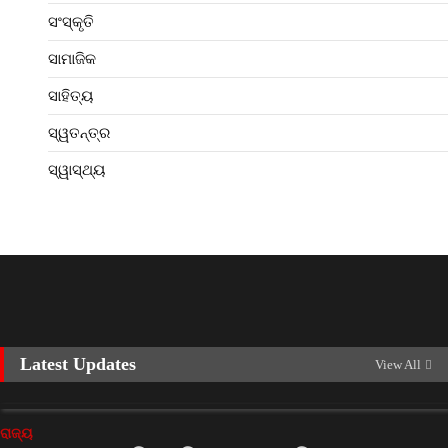
ସଂସ୍କୃତି
ସାମାଜିକ
ସାହିତ୍ୟ
ସ୍ୱତନ୍ତ୍ର
ସ୍ୱାସ୍ଥ୍ୟ
Latest Updates
View All
ରାଜ୍ୟ