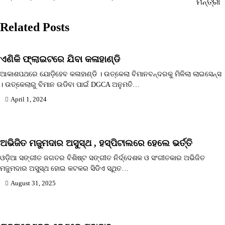
ମନ୍ତ୍ରୀ
navigation
Related Posts
ଏଣିକି ଫ୍ଲାଇଟରେ ଯିବା କଳାହାଣ୍ଡି
ଆକାଶପଥରେ ଯୋଡ଼ିହେବ କଳାହାଣ୍ଡି । ଉତ୍କେଲା ବିମାନବନ୍ଦରକୁ ମିଳିଲା ଲାଇସେନ୍ସ
। ଉତ୍କେଲାରୁ ବିମାନ ଉଡିବା ପାଇଁ DGCA ଅନୁମତି…
April 1, 2024
ଅଭିଜିତ ମଜୁମଦାର ଅସୁସ୍ଥ , ହସ୍ପିଟାଲରେ ହେଲେ ଭର୍ତ୍ତି
ଓଡ଼ିଆ ସଙ୍ଗୀତ ଜଗତର ବିଶିଷ୍ଟ ସଙ୍ଗୀତ ନିର୍ଦ୍ଦେଶକ ଓ ସଂଗୀତକାର ଅଭିଜିତ
ମଜୁମଦାର ଅସୁସ୍ଥ ହୋଇ କଟକର ସିଡିଏ ସ୍ଥିତ…
August 31, 2025