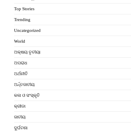
Top Stories
Trending
Uncategorized
World
ଅକ୍ଷୟ ତୃତୀୟା
ଅପରାଧ
ଅର୍ଥନୀତି
ଅର୍ନ୍ତଜାତୀୟ
କଳା ଓ ସଂସ୍କୃତି
କ୍ରୀଡା
ଜାତୀୟ
ଦୁର୍ଘଟଣା