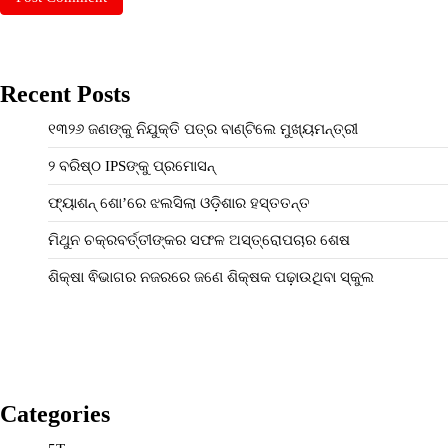
Recent Posts
୧୩୨୬ ଜଣଙ୍କୁ ନିଯୁକ୍ତି ପତ୍ର ବାଣ୍ଟିଲେ ମୁଖ୍ୟମନ୍ତ୍ରୀ
୨ ବରିଷ୍ଠ IPSଙ୍କୁ ପ୍ରମୋସନ୍
ଫ୍ୟାଶନ୍‌ ଶୋ’ରେ ଝଲସିଲା ଓଡ଼ିଶାର ହସ୍ତତନ୍ତ
ମିଥୁନ ଚକ୍ରବର୍ତ୍ତୀଙ୍କର ସଫଳ ଅସ୍ତ୍ରୋପଚାର ଶେଷ
ଶିକ୍ଷା ଵିଭାଗର ନଜରରେ ଜଣେ ଶିକ୍ଷକ ପଢ଼ାଉଥିବା ସ୍କୁଲ
Categories