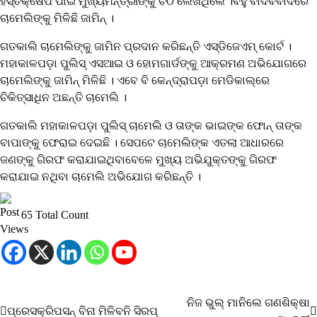
ହସ୍ତକ୍ଷେପ ପାଇଁ ମୁଖ୍ୟମନ୍ତ୍ରୀଙ୍କୁ ଚିଠି ଲେଖିଥିଲେ ।ବହୁ ବାଦବିବାଦରେ
ଚାମେଲିଙ୍କୁ ମିଳିଛି ଜାମିନ୍ ।
ଗତକାଲି ଚାମେଲିଙ୍କୁ ଜାମିନ ପ୍ରଦାନ କରିଛନ୍ତି ଏସ୍‌ଡିଜେଏମ୍ କୋର୍ଟ ।
ମହାକାଳପଡ଼ା ପୁଲିସ୍‌ ଏସଆଇ ଓ ହୋମଗାର୍ଡଙ୍କୁ ଆକ୍ରମଣ ଅଭିଯୋଗରେ
ଚାମେଲିଙ୍କୁ ଜାମିନ୍ ମିଳିଛି । ଏବେ ବି କେନ୍ଦ୍ରାପଡ଼ା ମେଡିକାଲ୍‌ରେ
ଚିକିତ୍ସାଧିନ ଅଛନ୍ତି ଚାମେଲି ।
ଗତକାଲି ମହାକାଳପଡ଼ା ପୁଲିସ୍ ଚାମେଲି ଓ ତାଙ୍କ ଭାଇଙ୍କ ଫୋନ୍ ତାଙ୍କ
ବାପାଙ୍କୁ ଫେରାଇ ଦେଇଛି । ସେପଟେ ଚାମେଲିଙ୍କ ଏତଲା ଆଧାରରେ
ଜଣଙ୍କୁ ଗିରଫ କରାଯାଇଥିବାବେଳେ ମୁଖ୍ୟ ଅଭିଯୁକ୍ତଙ୍କୁ ଗିରଫ
କରାଯାଇ ନଥିବା ଚାମେଲି ଅଭିଯୋଗ କରିଛନ୍ତି ।
65 Total Count
ନିଜ ଭୁଲ୍ ମାନିଲେ ଗଣଶିକ୍ଷା
Post
ପ୍ରେସକ୍ରିପସନ୍ ବିନା ମିଳିବନି ସିରପ୍