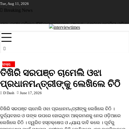
Skip
Tue, Aug 11, 2026
to
Breaking News
content
ମନ୍ତ୍ରୀ
୨ ବରିଷ୍ଠ IPSଙ୍କୁ ପ୍ରମୋସନ୍
ଫ୍ୟାଶନ୍‌ ଶୋ’ରେ ଝଲସିଲା ଓଡ଼ିଶାର
ରାଜ୍ୟ
ତିଖିରି ସରପଞ୍ଚ ଚାମେଲି ଓଝା
ପ୍ରଧାନମନ୍ତ୍ରୀଙ୍କୁ ଲେଖିଲେ ଚିଠି
D Dash
June 17, 2026
ତିଖିରି ସରପଞ୍ଚ ଚାମେଲି ଓଝା ପ୍ରଧାନମନ୍ତ୍ରୀଙ୍କୁ ଲେଖିଲେ ଚିଠି ।
ଦୁର୍ବ୍ୟବହାର ଓ ତାଙ୍କ ଉପରେ ହୋଇଥିବା ଆକ୍ରମଣକୁ ନେଇ ଓଡ଼ିଆରେ
ଲେଖିଲେ ଚିଠି । ତ୍ୱରିତ ହସ୍ତକ୍ଷେପ ଓ ନ୍ୟାୟ ଦାବି କଲେ । ପୂର୍ବରୁ