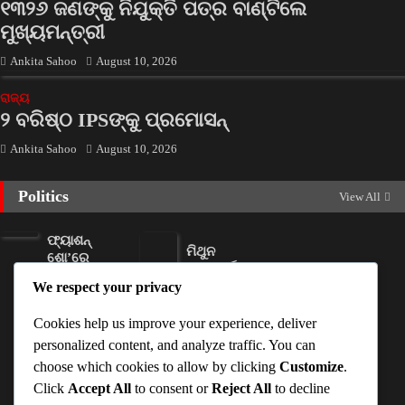
୧୩୨୬ ଜଣଙ୍କୁ ନିଯୁକ୍ତି ପତ୍ର ବାଣ୍ଟିଲେ
ମୁଖ୍ୟମନ୍ତ୍ରୀ
Ankita Sahoo
August 10, 2026
ରାଜ୍ୟ
୨ ବରିଷ୍ଠ IPSଙ୍କୁ ପ୍ରମୋସନ୍
Ankita Sahoo
August 10, 2026
Politics
View All
ଫ୍ୟାଶନ୍‌
ମିଥୁନ
ଶୋ’ରେ
ଚକ୍ରବର୍ତ୍ତୀ
ଝଲସିଲା
ଙ୍କର ସଫଳ
We respect your privacy
ଓଡ଼ିଶାର
ଅସ୍ତ୍ରୋପଚା
ହସ୍ତତନ୍ତ
ର ଶେଷ
Cookies help us improve your experience, deliver
Ankita
personalized content, and analyze traffic. You can
D Dash
Sahoo
choose which cookies to allow by clicking
Customize
.
August 8,
August 9,
Click
Accept All
to consent or
Reject All
to decline
2026
2026