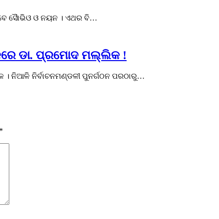
େବେ ସୈାଭିଓ ଓ ନୟନ ।‌ ଏଥର ବି…
ାକରେ ଡା. ପ୍ରମୋଦ ମଲ୍ଲିକ !
 । ନିଆଳି ନିର୍ବାଚନମଣ୍ଡଳୀ ପୁନର୍ଗଠନ ପରଠାରୁ…
*