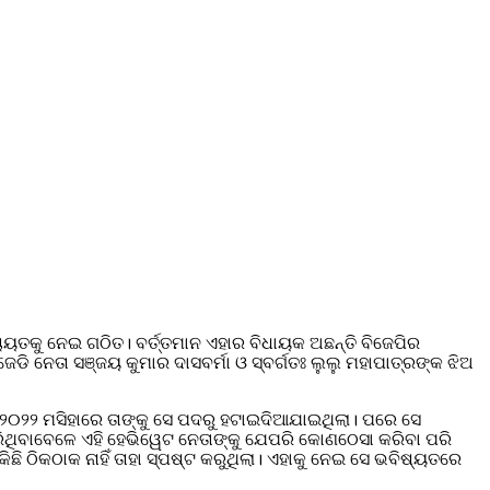
ଚାୟତକୁ ନେଇ ଗଠିତ। ବର୍ତ୍ତମାନ ଏହାର ବିଧାୟକ ଅଛନ୍ତି ବିଜେପିର
ିଜେଡି ନେତା ସଞ୍ଜୟ କୁମାର ଦାସବର୍ମା ଓ ସ୍ବର୍ଗତଃ ଲୁଲୁ ମହାପାତ୍ରଙ୍କ ଝିଅ
େ ୨୦୨୨ ମସିହାରେ ତାଙ୍କୁ ସେ ପଦରୁ ହଟାଇଦିଆଯାଇଥିଲା। ପରେ ସେ
ନ କରିଥିବାବେଳେ ଏହି ହେଭିୱେଟ ନେତାଙ୍କୁ ଯେପରି କୋଣଠେସା କରିବା ପରି
ି ଠିକଠାକ ନାହିଁ ତାହା ସ୍ପଷ୍ଟ କରୁଥିଲା। ଏହାକୁ ନେଇ ସେ ଭବିଷ୍ୟତରେ