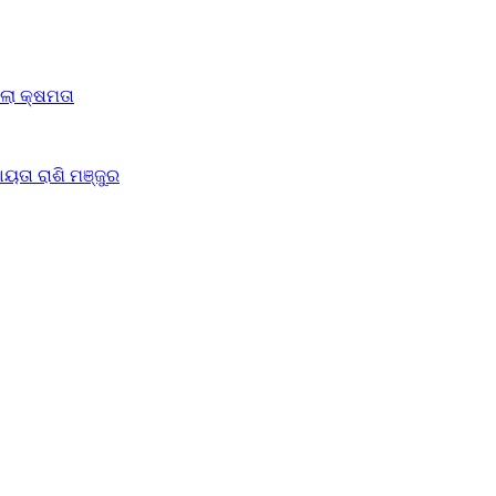
ିଲା କ୍ଷମତା
ୟତା ରାଶି ମଞ୍ଜୁର