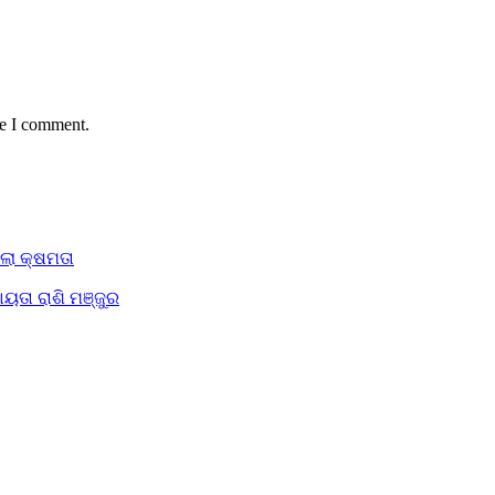
me I comment.
ିଲା କ୍ଷମତା
ୟତା ରାଶି ମଞ୍ଜୁର