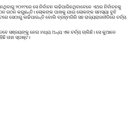
ଥିବାରୁ ୨୦୧୯ରେ ସେ ନିର୍ବାଚନ ଲଢିପାରିନଥିବାବେଳେ ଏଥର ନିର୍ବାଚନକୁ
ସଙ୍ଗଠନ ଗଠନ କରୁଛନ୍ତି। ଲୋକଙ୍କ ପାଖକୁ ଯାଇ ଲୋକଙ୍କ ସମସ୍ୟା ବୁଝି
ରେ ସେଠାରୁ ଲଢିପାରନ୍ତି ବୋଲି ବ୍ରହ୍ମଗିରି ସହ ରାଜ୍ୟରାଜନୀତିରେ ଚର୍ଚ୍ଚା
ବେ ସଞ୍ଜୟଙ୍କୁ ନେଇ ମଧ୍ୟ ଅନ୍ୟ ଏକ ଚର୍ଚ୍ଚା ଚାଲିଛି। ସେ କୁଆଡେ
ଛି ତାହା ସ୍ପଷ୍ଟ।