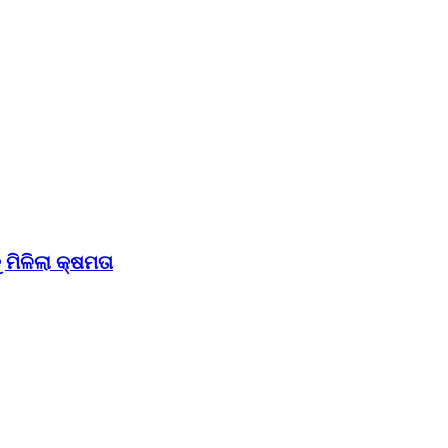
ମିଳିଲା କ୍ଷମତା