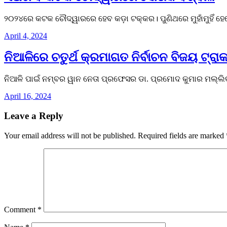
୨୦୨୪ରେ କଟକ ଚୌଦ୍ୱାରରେ ହେବ କଡ଼ା ଟକ୍କର। ପୁଣିଥରେ ମୁହାଁମୁହିଁ ହ
April 4, 2024
ନିଆଳିରେ ଚତୁର୍ଥ କ୍ରମାଗତ ନିର୍ବାଚନ ବିଜୟ ଟ୍ର
ନିଆଳି ପାଇଁ ନମ୍ବର ୱାନ ନେତା ପ୍ରଫେସର ଡା. ପ୍ରମୋଦ କୁମାର ମଲ୍ଲିକ
April 16, 2024
Leave a Reply
Your email address will not be published.
Required fields are marked
Comment
*