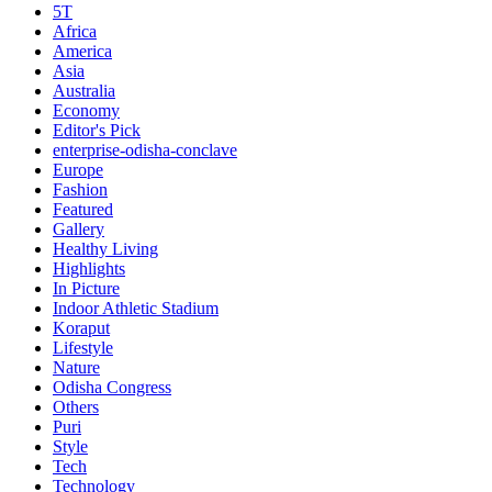
5T
Africa
America
Asia
Australia
Economy
Editor's Pick
enterprise-odisha-conclave
Europe
Fashion
Featured
Gallery
Healthy Living
Highlights
In Picture
Indoor Athletic Stadium
Koraput
Lifestyle
Nature
Odisha Congress
Others
Puri
Style
Tech
Technology