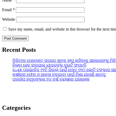
Name
*
Email
*
Website
Save my name, email, and website in this browser for the next ti
Recent Posts
ଡିଜିଟାଲ ପେମେଣ୍ଟ ଉପରେ ଶୁଳ୍କ ଲାଗୁ କରିବାକୁ ସରକାରଙ୍କୁ ମିଳ
ନିଲାମ ହେବ ରାଜପାଲ ଯାଦବଙ୍କ ଦୁଇଟି ସଂପତ୍ତି
ବନ୍ୟା ପ୍ରଭାବିତ ୨୨ଟି ଜିଲ୍ଲା ପାଇଁ ମୋଟ ୧୧୦ କୋଟି ଟଙ୍କାର ସହା
କ୍ଷୀରର ଫେଣ ଓ ଗାଢ଼ତା ବଢ଼ାଇବା ପାଇଁ ମିଶା ଯାଉଛି ଶାମ୍ପୁ
ପ୍ରଦୀପ ରାୱତଙ୍କର ୭୪ ବର୍ଷ ବୟସରେ ପରଲୋକ
Categories