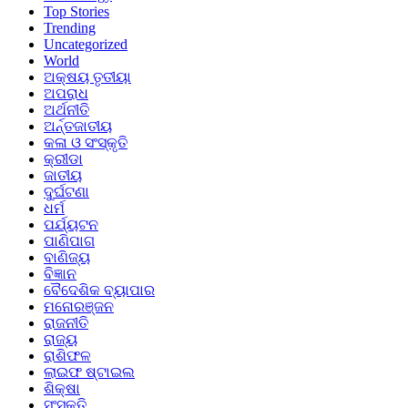
Top Stories
Trending
Uncategorized
World
ଅକ୍ଷୟ ତୃତୀୟା
ଅପରାଧ
ଅର୍ଥନୀତି
ଅର୍ନ୍ତଜାତୀୟ
କଳା ଓ ସଂସ୍କୃତି
କ୍ରୀଡା
ଜାତୀୟ
ଦୁର୍ଘଟଣା
ଧର୍ମ
ପର୍ଯ୍ୟଟନ
ପାଣିପାଗ
ବାଣିଜ୍ୟ
ବିଜ୍ଞାନ
ବୈଦେଶିକ ବ୍ୟାପାର
ମନୋରଞ୍ଜନ
ରାଜନୀତି
ରାଜ୍ୟ
ରାଶିଫଳ
ଲାଇଫ ଷ୍ଟାଇଲ
ଶିକ୍ଷା
ସଂସ୍କୃତି