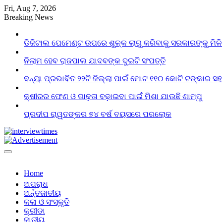
Skip
Fri, Aug 7, 2026
to
Breaking News
content
ଡିଜିଟାଲ ପେମେଣ୍ଟ ଉପରେ ଶୁଳ୍କ ଲାଗୁ କରିବାକୁ ସରକାରଙ୍କୁ ମିଳ
ନିଲାମ ହେବ ରାଜପାଲ ଯାଦବଙ୍କ ଦୁଇଟି ସଂପତ୍ତି
ବନ୍ୟା ପ୍ରଭାବିତ ୨୨ଟି ଜିଲ୍ଲା ପାଇଁ ମୋଟ ୧୧୦ କୋଟି ଟଙ୍କାର ସହା
କ୍ଷୀରର ଫେଣ ଓ ଗାଢ଼ତା ବଢ଼ାଇବା ପାଇଁ ମିଶା ଯାଉଛି ଶାମ୍ପୁ
ପ୍ରଦୀପ ରାୱତଙ୍କର ୭୪ ବର୍ଷ ବୟସରେ ପରଲୋକ
Home
ଅପରାଧ
ଅର୍ନ୍ତଜାତୀୟ
କଳା ଓ ସଂସ୍କୃତି
କ୍ରୀଡା
ଜାତୀୟ