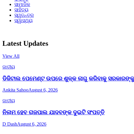
ସାମାଜିକ
ସାହିତ୍ୟ
ସ୍ୱତନ୍ତ୍ର
ସ୍ୱାସ୍ଥ୍ୟ
Latest Updates
View All
ଜାତୀୟ
ଡିଜିଟାଲ ପେମେଣ୍ଟ ଉପରେ ଶୁଳ୍କ ଲାଗୁ କରିବାକୁ ସରକାରଙ୍କୁ 
Ankita Sahoo
August 6, 2026
ଜାତୀୟ
ନିଲାମ ହେବ ରାଜପାଲ ଯାଦବଙ୍କ ଦୁଇଟି ସଂପତ୍ତି
D Dash
August 6, 2026