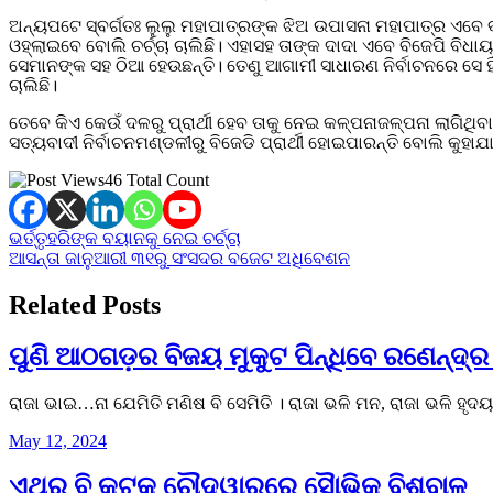
ଅନ୍ୟପଟେ ସ୍ବର୍ଗତଃ ଲୁଲୁ ମହାପାତ୍ରଙ୍କ ଝିଅ ଉପାସନା ମହାପାତ୍ର ଏବେ ବ
ଓହ୍ଲାଇବେ ବୋଲି ଚର୍ଚ୍ଚା ଚାଲିଛି। ଏହାସହ ତାଙ୍କ ଦାଦା ଏବେ ବିଜେପି ବି
ସେମାନଙ୍କ ସହ ଠିଆ ହେଉଛନ୍ତି। ତେଣୁ ଆଗାମୀ ସାଧାରଣ ନିର୍ବାଚନରେ ସେ ହିଁ 
ଚାଲିଛି।
ତେବେ କିଏ କେଉଁ ଦଳରୁ ପ୍ରାର୍ଥୀ ହେବ ତାକୁ ନେଇ କଳ୍ପନାଜଳ୍ପନା ଲାଗିଥ
ସତ୍ୟବାଦୀ ନିର୍ବାଚନମଣ୍ଡଳୀରୁ ବିଜେଡି ପ୍ରାର୍ଥୀ ହୋଇପାରନ୍ତି ବୋଲି କୁହା
46 Total Count
Post
ଭର୍ତ୍ତୃହରିଙ୍କ ବୟାନକୁ ନେଇ ଚର୍ଚ୍ଚା
ଆସନ୍ତା ଜାନୁଆରୀ ୩୧ରୁ ସଂସଦର ବଜେଟ ଅଧିବେଶନ
navigation
Related Posts
ପୁଣି ଆଠଗଡ଼ର ବିଜୟ ମୁକୁଟ ପିନ୍ଧିବେ ରଣେନ୍ଦ୍ର
ରାଜା ଭାଇ…ନା ଯେମିତି ମଣିଷ ବି ସେମିତି । ରାଜା ଭଳି ମନ, ରାଜା ଭଳି ହୃ
May 12, 2024
ଏଥର ବି କଟକ ଚୌଦ୍ୱାରରେ ସୈାଭିକ ବିଶ୍ବାଳ