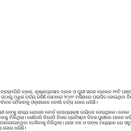
ହା ବ୍ରହ୍ମଗିରି ବ୍ଲକ, କୃଷ୍ଣପ୍ରସାଦ ବ୍ଲକ ଓ ପୁରୀ ସଦର ବ୍ଲକର ୧୧ଟି ପଞ୍
ିଁ ତାଠାରୁ ଅଧିକ ଚର୍ଚ୍ଚା ରହିଛି ସେଠାରେ ୨୦୧୯ ମସିହାରେ ପରାଜିତ ହୋଇଥିବା ବ
ର୍ବାଚନ ମୈଦାନକୁ ଓହ୍ଲାଇବେ ବୋଲି ଚର୍ଚ୍ଚା ଜୋର ଧରିଛି।
ତ୍ରୀ ତାଙ୍କୁ ରାଜ୍ୟ ଯୋଜନା ବୋର୍ଡ ଉପାଧ୍ୟକ୍ଷ ଦାୟିତ୍ବ ଦେଇଥିଲେ। ତେବ
ଖିବାକୁ ମିଳିଥିଲା। ସେହିପରି ବିଜେଡି ନିଜର ପ୍ରତିଷ୍ଠା ଦିବସ ପୁରୀରେ ପାଳ
ାଯାଇନଥିବା ଦେଖିବାକୁ ମିଳିଥିଲା। ଯାହା ଦଳ ଓ ତାଙ୍କ ମଧ୍ୟରେ ଯେ ସବୁକିଛ
୍ଚା ଜୋର ଧରିଛି।