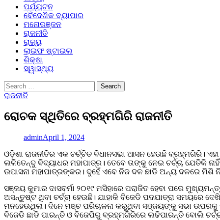
ପର୍ଯ୍ୟଟନ
ବୈଦେଶିକ ବ୍ୟାପାର
ମନୋରଞ୍ଜନ
ରାଜନୀତି
ରାଜ୍ୟ
ଲାଇଫ ଷ୍ଟାଇଲ
ଶିକ୍ଷା
ସ୍ୱାସ୍ଥ୍ୟ
Search
for:
ରାଜନୀତି
ରୋଚକ ସ୍ଥିତିରେ ବ୍ରହ୍ମଗିରି ରାଜନୀତି
admin
April 1, 2024
ଓଡ଼ିଶା ରାଜନୀତିର ଏକ ଚର୍ଚ୍ଚିତ ବିଧାନସଭା ଆସନ ହେଉଛି ବ୍ରହ୍ମଗିରି। ଏ
ଲଳିତେନ୍ଦୁ ବିଦ୍ୟାଧର ମହାପାତ୍ର। ତେବେ ତାଙ୍କୁ ନେଇ ଚର୍ଚ୍ଚା ଯେତିକି ନାହ
ଉପାସନା ମହାପାତ୍ରଙ୍କର। ଦୁହେଁ ଏବେ ନିଜ ଦଳ ଛାଡି ଅନ୍ୟ ଦଳରେ ମିଶି ନି
ସଞ୍ଜୟ କୁମାର ଦାସବର୍ମା ୨୦୧୯ ମସିହାରେ ପରାଜିତ ହେବା ପରେ ମୁଖ୍ୟମନ୍
ଅସନ୍ତୁଷ୍ଟ ଥିବା ଚର୍ଚ୍ଚା ହେଉଛି। ଯାହାକି ବିଜେଡି ପଦଯାତ୍ରା ସମୟରେ ଦେ
ମନହେଉଥିଲା। ଦିନେ ମଞ୍ଚ ପରିଚାଳନା କରୁଥିବା ସଞ୍ଜୟଙ୍କୁ ସଭା ଉପରକୁ ଡକ
ବିଜେଡି ଛାଡି ପାରନ୍ତି ଓ ବିଜେପିରୁ ବ୍ରହ୍ମଗିରିରେ ଲଢିପାରନ୍ତି ବୋଲି ଚର୍ଚ