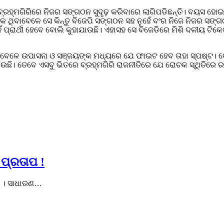
୍ରହ୍ମଗିରିରେ ନିଜର ସଙ୍ଗଠନ ସୁଦୃଢ଼ କରିବାରେ ଲାଗିପଡିଛନ୍ତି। ବୟସ ହୋଇନ
ଧାୟକ ଥିବାବେଳେ ସେ କିନ୍ତୁ ବିଜେପି ସଙ୍ଗଠନ ସହ ନୁହେଁ ବଂର ନିଜେ ନିଜର 
ପ୍ରାର୍ଥୀ ହେବେ ବୋଲି କୁହାଯାଉଛି। ଏହାସହ ସେ ବିଜେଡିରେ ମିଶି ଦଳୀୟ ଟିକେଟ
ିବାବେଳେ ଉପାସନା ଓ ସଞ୍ଜୟଙ୍କ ମଧ୍ୟରେ ଯେ ଫାଇଟ ହେବ ତାହା ସ୍ପଷ୍ଟ। ତେ
ଯାଉଛି। ତେବେ ଏସବୁ ଭିତରେ ବ୍ରହ୍ମଗିରି ରାଜନୀତିରେ ଯେ ରୋଚକ ସ୍ଥିତିରେ ରହି
 ପ୍ରତାପ !
ଦୟ । ସାଧାରଣ…