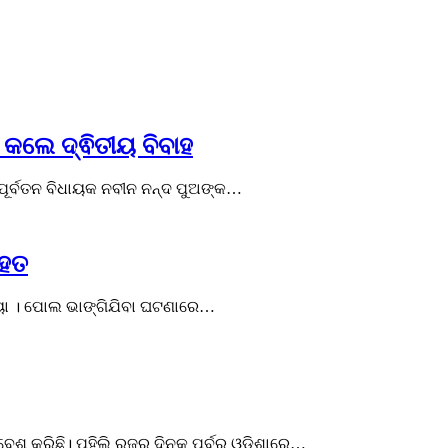
 କଲେ ଦ୍ଵିତୀୟ ବିବାହ
 ପୂର୍ବତନ ବିଧାୟକ ନବୀନ ନନ୍ଦ ପୁଅଙ୍କ…
ଆହତ
ଂଖ୍ୟା । ପୋଲ ଭାଙ୍ଗିଯିବା ଘଟଣାରେ…
ବେଶ କରିଛି। ପହିଲି ରଜର ଦିନକ ପୂର୍ବରୁ ଓଡ଼ିଶାରେ…