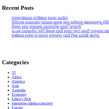
Recent Posts
ବଲାଙ୍ଗୀରରେ ନୂଆଁଖାଇ ଲଗ୍ନ ଧାର୍ଯ୍ୟ
ଡିଜିଟାଲ ପେମେଣ୍ଟ ଉପରେ ଶୁଳ୍କ ଲାଗୁ କରିବାକୁ ସରକାରଙ୍କୁ ମିଳ
ନିଲାମ ହେବ ରାଜପାଲ ଯାଦବଙ୍କ ଦୁଇଟି ସଂପତ୍ତି
ବନ୍ୟା ପ୍ରଭାବିତ ୨୨ଟି ଜିଲ୍ଲା ପାଇଁ ମୋଟ ୧୧୦ କୋଟି ଟଙ୍କାର ସହା
କ୍ଷୀରର ଫେଣ ଓ ଗାଢ଼ତା ବଢ଼ାଇବା ପାଇଁ ମିଶା ଯାଉଛି ଶାମ୍ପୁ
Categories
5T
Africa
America
Asia
Australia
Economy
Editor's Pick
enterprise-odisha-conclave
Europe