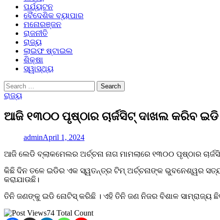
ପର୍ଯ୍ୟଟନ
ବୈଦେଶିକ ବ୍ୟାପାର
ମନୋରଞ୍ଜନ
ରାଜନୀତି
ରାଜ୍ୟ
ଲାଇଫ ଷ୍ଟାଇଲ
ଶିକ୍ଷା
ସ୍ୱାସ୍ଥ୍ୟ
Search
for:
ରାଜ୍ୟ
ଆଜି ୧୩୦୦ ପୃଷ୍ଠାର ଚାର୍ଜସିଟ୍ ଦାଖଲ କରିବ ଇଡି
admin
April 1, 2024
ଆଜି ଲେଡି ବ୍ଲାକମେଲର ଅର୍ଚ୍ଚନା ନାଗ ମାମଲାରେ ୧୩୦୦ ପୃଷ୍ଠାର ଚାର୍ଜସି
କିଛି ଦିନ ତଳେ ଇଡିର ଏକ ସ୍ୱତନ୍ତ୍ର ଟିମ୍ ଅର୍ଚ୍ଚନାଙ୍କ ଭୁବନେଶ୍ୱର ସ
କରାଯାଉଛି।
ତିନି ଜଣଙ୍କୁ ଇଡି ନୋଟିସ୍ କରିଛି । ଏହି ତିନି ଜଣ ନିଜର ବିଶାଳ ସାମ୍ରାଜ୍ୟ
74 Total Count