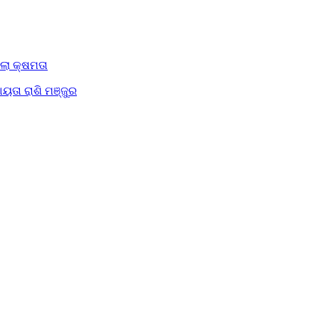
ିଲା କ୍ଷମତା
ୟତା ରାଶି ମଞ୍ଜୁର