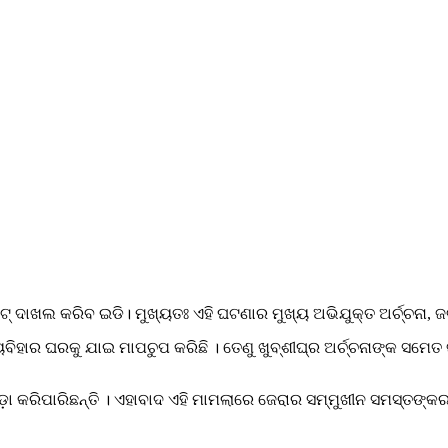
ଟ୍ ଦାଖଲ କରିବ ଇଡି। ମୁଖ୍ୟତଃ ଏହି ଘଟଣାର ମୁଖ୍ୟ ଅଭିଯୁକ୍ତ ଅର୍ଚ୍ଚନା, 
ତ୍ୟବିହାର ଘରକୁ ଯାଇ ମାପଚୁପ କରିଛି । ତେଣୁ ଖୁବ୍ଶୀଘ୍ର ଅର୍ଚ୍ଚନାଙ୍କ ସ
 ଛିଡ଼ା କରିପାରିଛନ୍ତି । ଏହାବାଦ ଏହି ମାମଲାରେ ଜେରାର ସମ୍ମୁଖୀନ ସମସ୍ତଙ୍କର