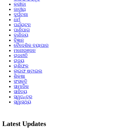
କ୍ରୀଡା
ଜାତୀୟ
ଦୁର୍ଘଟଣା
ଧର୍ମ
ପର୍ଯ୍ୟଟନ
ପାଣିପାଗ
ବାଣିଜ୍ୟ
ବିଜ୍ଞାନ
ବୈଦେଶିକ ବ୍ୟାପାର
ମନୋରଞ୍ଜନ
ରାଜନୀତି
ରାଜ୍ୟ
ରାଶିଫଳ
ଲାଇଫ ଷ୍ଟାଇଲ
ଶିକ୍ଷା
ସଂସ୍କୃତି
ସାମାଜିକ
ସାହିତ୍ୟ
ସ୍ୱତନ୍ତ୍ର
ସ୍ୱାସ୍ଥ୍ୟ
Latest Updates