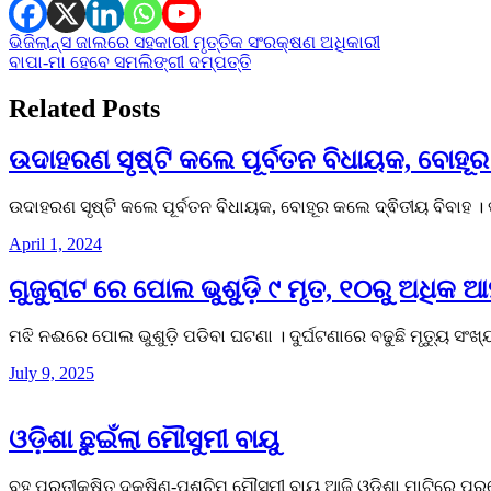
Post
ଭିଜିଲାନ୍ସ ଜାଲରେ ସହକାରୀ ମୃତ୍ତିକ ସଂରକ୍ଷଣ ଅଧିକାରୀ
ବାପା-ମା ହେବେ ସମଲିଙ୍ଗୀ ଦମ୍ପତ୍ତି
navigation
Related Posts
ଉଦାହରଣ ସୃଷ୍ଟି କଲେ ପୂର୍ବତନ ବିଧାୟକ, ବୋହୂର
ଉଦାହରଣ ସୃଷ୍ଟି କଲେ ପୂର୍ବତନ ବିଧାୟକ, ବୋହୂର କଲେ ଦ୍ଵିତୀୟ ବିବାହ ।
April 1, 2024
ଗୁଜୁରାଟ ରେ ପୋଲ ଭୁଶୁଡ଼ି ୯ ମୃତ, ୧୦ରୁ ଅଧିକ 
ମଝି ନଈରେ ପୋଲ ଭୁଶୁଡ଼ି ପଡିବା ଘଟଣା । ଦୁର୍ଘଟଣାରେ ବଢୁଛି ମୃତ୍ୟୁ ସ
July 9, 2025
ଓଡ଼ିଶା ଛୁଇଁଲା ମୌସୁମୀ ବାୟୁ
ବହୁ ପ୍ରତୀକ୍ଷିତ ଦକ୍ଷିଣ-ପଶ୍ଚିମ ମୌସୁମୀ ବାୟୁ ଆଜି ଓଡ଼ିଶା ମାଟିରେ ପ୍ର