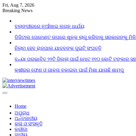
Skip
Fri, Aug 7, 2026
to
Breaking News
content
ବଲାଙ୍ଗୀରରେ ନୂଆଁଖାଇ ଲଗ୍ନ ଧାର୍ଯ୍ୟ
ଡିଜିଟାଲ ପେମେଣ୍ଟ ଉପରେ ଶୁଳ୍କ ଲାଗୁ କରିବାକୁ ସରକାରଙ୍କୁ ମିଳ
ନିଲାମ ହେବ ରାଜପାଲ ଯାଦବଙ୍କ ଦୁଇଟି ସଂପତ୍ତି
ବନ୍ୟା ପ୍ରଭାବିତ ୨୨ଟି ଜିଲ୍ଲା ପାଇଁ ମୋଟ ୧୧୦ କୋଟି ଟଙ୍କାର ସହା
କ୍ଷୀରର ଫେଣ ଓ ଗାଢ଼ତା ବଢ଼ାଇବା ପାଇଁ ମିଶା ଯାଉଛି ଶାମ୍ପୁ
Home
ଅପରାଧ
ଅର୍ନ୍ତଜାତୀୟ
କଳା ଓ ସଂସ୍କୃତି
କ୍ରୀଡା
ଜାତୀୟ