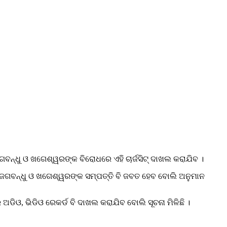
ଜଗବନ୍ଧୁ ଓ ଖଗେଶ୍ୱରଙ୍କ ବିରୋଧରେ ଏହି ଚାର୍ଜସିଟ୍ ଦାଖଲ କରାଯିବ ।
ମେତ ଜଗବନ୍ଧୁ ଓ ଖଗେଶ୍ୱରଙ୍କ ସମ୍ପତ୍ତି ବି ଜବତ ହେବ ବୋଲି ଅନୁମାନ
 ଅଡିଓ, ଭିଡିଓ ରେକର୍ଡ ବି ଦାଖଲ କରାଯିବ ବୋଲି ସୂଚନା ମିଳିଛି ।