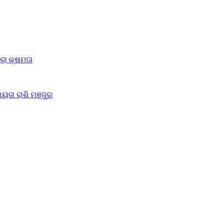
ିଲା କ୍ଷମତା
ୟତା ରାଶି ମଞ୍ଜୁର