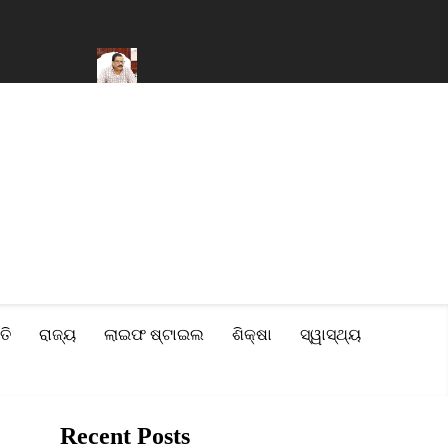
ି ସଂପତ୍ତି
ବନ୍ୟା ପ୍ରଭାବିତ ୨୨ଟି ଜିଲ୍ଲା ପାଇଁ ମୋଟ ୧୧୦ କୋଟି ଟଙ୍କାର ସ
ତି
ରାଜ୍ୟ
ଲାଇଫ ଷ୍ଟାଇଲ
ଶିକ୍ଷା
ସ୍ୱାସ୍ଥ୍ୟ
Recent Posts