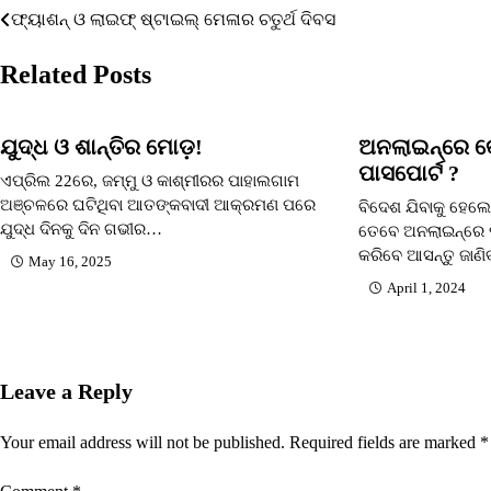
ଫ୍ୟାଶନ୍ ଓ ଲାଇଫ୍ ଷ୍ଟାଇଲ୍ ମେଳାର ଚତୁର୍ଥ ଦିବସ
Post
navigation
Related Posts
ଯୁଦ୍ଧ ଓ ଶାନ୍ତିର ମୋଡ଼!
ଅନଲାଇନ୍‌ରେ 
ପାସପୋର୍ଟ ?
ଏପ୍ରିଲ 22ରେ, ଜମ୍ମୁ ଓ କାଶ୍ମୀରର ପାହାଲଗାମ
ଅଞ୍ଚଳରେ ଘଟିଥିବା ଆତଙ୍କବାଦୀ ଆକ୍ରମଣ ପରେ
ବିଦେଶ ଯିବାକୁ ହେଲେ 
ଯୁଦ୍ଧ ଦିନକୁ ଦିନ ଗଭୀର…
ତେବେ ଅନଲାଇନ୍‌ରେ 
କରିବେ ଆସନ୍ତୁ ଜାଣ
May 16, 2025
April 1, 2024
Leave a Reply
Your email address will not be published.
Required fields are marked
*