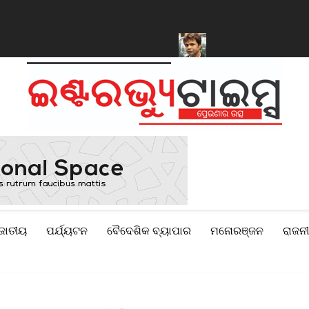
କରିବାକୁ ସରକାରଙ୍କୁ ମିଳିଲା କ୍ଷମତା
ନିଲାମ ହେବ ରାଜପାଲ ଯାଦବଙ୍କ ଦୁଇଟ
ଜାତୀୟ
ପର୍ଯ୍ୟଟନ
ବୈଦେଶିକ ବ୍ୟାପାର
ମନୋରଞ୍ଜନ
ରାଜନୀ