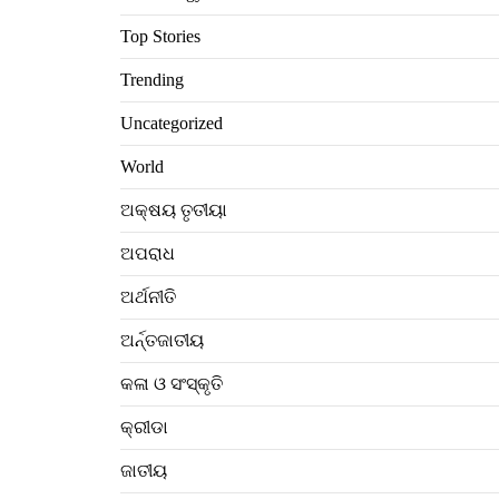
Top Stories
Trending
Uncategorized
World
ଅକ୍ଷୟ ତୃତୀୟା
ଅପରାଧ
ଅର୍ଥନୀତି
ଅର୍ନ୍ତଜାତୀୟ
କଳା ଓ ସଂସ୍କୃତି
କ୍ରୀଡା
ଜାତୀୟ