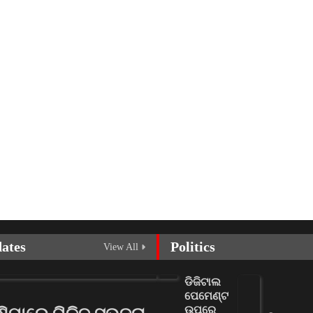
dates
Politics
View All
ଡିଜିଟାଲ
ପେମେଣ୍ଟ
ଉପରେ