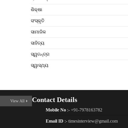
ଶିକ୍ଷା
ସଂସ୍କୃତି
ସାମାଜିକ
ସାହିତ୍ୟ
ସ୍ୱତନ୍ତ୍ର
ସ୍ୱାସ୍ଥ୍ୟ
Contact Details
View All
Mobile No
:-
+91-7978163782
Email ID
:-
timesinterview@gmail.com