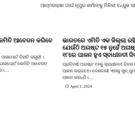
ଆତ୍ମରକ୍ଷା ପାଇଁ ନୂପୁର ଶର୍ମାଙ୍କୁ ମିଳିଲା ବନ୍ଧୁକ 
କେମିତି ଆବେଦନ କରିବେ
ଭାରତରେ ଏମିତି ଏକ ଜିଲ୍ଲା ରହିଛ
ଯେଉଁଠି ଅଗଷ୍ଟ ୧୫ ନୁହେଁ ଅଗଷ
୧୮ରେ ପାଳନ ହୁଏ ସ୍ବାଧୀନତୀ ଦ
ପାସପୋର୍ଟ ନିହାତି ଜରୁରୀ ।
ପାସପୋର୍ଟ କେମିତି ଆବେଦନ
ପ୍ରତିବର୍ଷ ଅଗଷ୍ଟ ୧୫କୁ ସ୍ବାଧୀନତୀ ଦିବସ
ିବା।…
ପାଳନ କରାଯାଏ। ଦେଶବାସୀ ଏହାକୁ ଖୁବ୍‌ ଧୁମ୍
ପାଳନ କରନ୍ତି।…
April 1, 2024