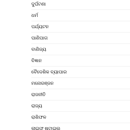
ଦୁର୍ଘଟଣା
ଧର୍ମ
ପର୍ଯ୍ୟଟନ
ପାଣିପାଗ
ବାଣିଜ୍ୟ
ବିଜ୍ଞାନ
ବୈଦେଶିକ ବ୍ୟାପାର
ମନୋରଞ୍ଜନ
ରାଜନୀତି
ରାଜ୍ୟ
ରାଶିଫଳ
ଲାଇଫ ଷ୍ଟାଇଲ