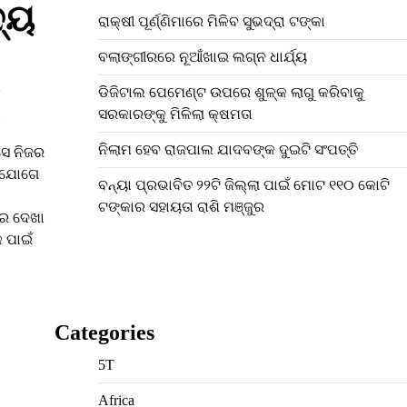
ଦ୍ୟ
ରାକ୍ଷୀ ପୂର୍ଣ୍ଣିମାରେ ମିଳିବ ସୁଭଦ୍ରା ଟଙ୍କା
ବଲାଙ୍ଗୀରରେ ନୂଆଁଖାଇ ଲଗ୍ନ ଧାର୍ଯ୍ୟ
େ
ଡିଜିଟାଲ ପେମେଣ୍ଟ ଉପରେ ଶୁଳ୍କ ଲାଗୁ କରିବାକୁ
ସରକାରଙ୍କୁ ମିଳିଲା କ୍ଷମତା
ନିଲାମ ହେବ ରାଜପାଲ ଯାଦବଙ୍କ ଦୁଇଟି ସଂପତ୍ତି
ସେ ନିଜର
୍ ଯୋଗେ
ବନ୍ୟା ପ୍ରଭାବିତ ୨୨ଟି ଜିଲ୍ଲା ପାଇଁ ମୋଟ ୧୧୦ କୋଟି
ଟଙ୍କାର ସହାୟତା ରାଶି ମଞ୍ଜୁର
ରେ ଦେଖା
 ପାଇଁ
Categories
5T
Africa