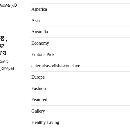
ଲାଇସେନ୍ସ
America
Asia
Australia
ି ,
Economy
୍ଟ
ିବସ
Editor's Pick
 ଭାବେ
enterprise-odisha-conclave
 ଧାମ୍‌ରେ
Europe
Fashion
Featured
Gallery
Healthy Living