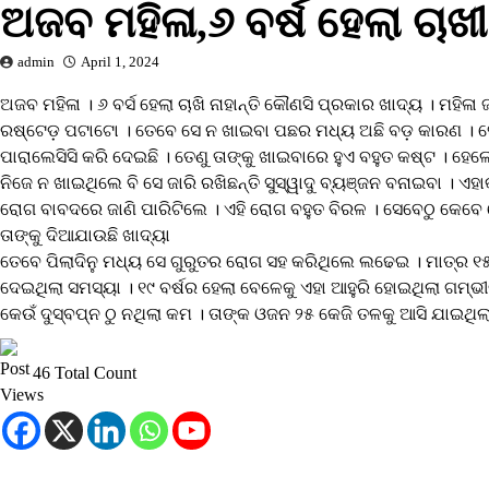
ଅଜବ ମହିଳା,୬ ବର୍ଷ ହେଲା ଚାଖ
admin
April 1, 2024
ଅଜବ ମହିଳା । ୬ ବର୍ସ ହେଲା ଚାଖି ନାହାନ୍ତି କୌଣସି ପ୍ରକାର ଖାଦ୍ୟ । 
ରଷ୍ଟେଡ଼ ପଟାଟୋ । ତେବେ ସେ ନ ଖାଇବା ପଛର ମଧ୍ୟ ଅଛି ବଡ଼ କାରଣ । ସେ
ପାରାଲେସିସି କରି ଦେଇଛି । ତେଣୁ ତାଙ୍କୁ ଖାଇବାରେ ହୁଏ ବହୁତ କଷ୍ଟ । ହେ
ନିଜେ ନ ଖାଇଥିଲେ ବି ସେ ଜାରି ରଖିଛନ୍ତି ସୁସ୍ୱାଦୁ ବ୍ୟଞ୍ଜନ ବନାଇବା । 
ରୋଗ ବାବଦରେ ଜାଣି ପାରିଟିଲେ । ଏହି ରୋଗ ବହୁତ ବିରଳ । ସେବେଠୁ କେବେ ହ
ତାଙ୍କୁ ଦିଆଯାଉଛି ଖାଦ୍ୟା
ତେବେ ପିଲାଦିନୁ ମଧ୍ୟ ସେ ଗୁରୁତର ରୋଗ ସହ କରିଥିଲେ ଲଢେଇ । ମାତ୍ର 
ଦେଇଥିଲା ସମସ୍ୟା । ୧୯ ବର୍ଷର ହେଲା ବେଳେକୁ ଏହା ଆହୁରି ହୋଇଥିଲା ଗମ୍
କେଉଁ ଦୁସ୍ବପ୍ନ ଠୁ ନଥିଲା କମ । ତାଙ୍କ ଓଜନ ୨୫ କେଜି ତଳକୁ ଆସି ଯାଇଥିଲା
46 Total Count