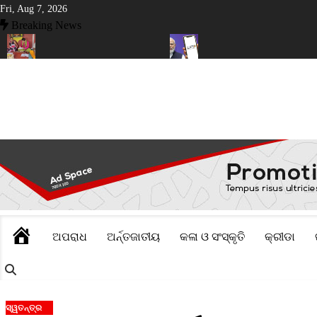
Skip
Fri, Aug 7, 2026
to
Breaking News
content
ଙ୍ଗୀରରେ ନୂଆଁଖାଇ ଲଗ୍ନ ଧାର୍ଯ୍ୟ
ଡିଜିଟାଲ ପେମେଣ୍ଟ ଉପରେ ଶୁଳ୍କ ଲାଗୁ 
HOME
ଅପରାଧ
ଅର୍ନ୍ତଜାତୀୟ
କଳା ଓ ସଂସ୍କୃତି
କ୍ରୀଡା
ସ୍ୱତନ୍ତ୍ର