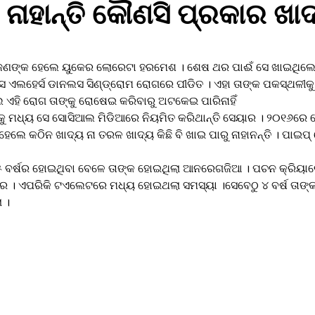
ୀ ନାହାନ୍ତି କୌଣସି ପ୍ରକାର ଖା
ମହିଳା ଜଣଙ୍କ ହେଲେ ୟୁକେର ଲୋରେଟା ହରମେଶ । ଶେଷ ଥର ପାଈଁ ସେ ଖାଇଥିଲ
 ଏଲହେର୍ସ ଡାନଲସ ସିଣ୍ଡ୍ରୋମ ରୋଗରେ ପୀଡିତ । ଏହା ତାଙ୍କ ପକସ୍ଥଳୀକୁ
ଲେ ଏହି ରୋଗ ତାଙ୍କୁ ରୋଷେଇ କରିବାରୁ ଅଟକେଇ ପାରିନାହିଁ
ଏହାକୁ ମଧ୍ୟ ସେ ସୋସିଆଲ ମିଡିଆରେ ନିୟମିତ କରିଥାନ୍ତି ସେୟାର । ୨୦୧୬ରେ 
େଲେ କଠିନ ଖାଦ୍ୟ ନା ତରଳ ଖାଦ୍ୟ କିଛି ବି ଖାଇ ପାରୁ ନାହାନନ୍ତି । ପାଇପ
୧୫ ବର୍ଷର ହୋଇଥିବା ବେଳେ ତାଙ୍କ ହୋଇଥିଲା ଆନରେଗଜିଆ । ପଚନ କ୍ରିୟା
ଭୀର । ଏପରିକି ଟଏଲେଟରେ ମଧ୍ୟ ହୋଇଥଲା ସମସ୍ୟା ।ସେବେଠୁ ୪ ବର୍ଷ ତାଙ୍କ
 ।