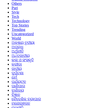
Others
Puri
Style
Tech
Technology
Top Stories
Trending
Uncategorized
World
ଅକ୍ଷୟ ତୃତୀୟା
ଅପରାଧ
ଅର୍ଥନୀତି
ଅର୍ନ୍ତଜାତୀୟ
କଳା ଓ ସଂସ୍କୃତି
କ୍ରୀଡା
ଜାତୀୟ
ଦୁର୍ଘଟଣା
ଧର୍ମ
ପର୍ଯ୍ୟଟନ
ପାଣିପାଗ
ବାଣିଜ୍ୟ
ବିଜ୍ଞାନ
ବୈଦେଶିକ ବ୍ୟାପାର
ମନୋରଞ୍ଜନ
ରାଜନୀତି