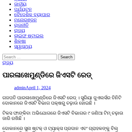
ଜାତୀୟ
ପର୍ଯ୍ୟଟନ
ବୈଦେଶିକ ବ୍ୟାପାର
ମନୋରଞ୍ଜନ
ରାଜନୀତି
ରାଜ୍ୟ
ଲାଇଫ ଷ୍ଟାଇଲ
ଶିକ୍ଷା
ସ୍ୱାସ୍ଥ୍ୟ
Search
for:
ରାଜ୍ୟ
ପାରଳାଖେମୁଣ୍ଡିରେ ଜିଏସଟି ରେଡ୍
admin
April 1, 2024
ଗଜପତି ପାରଳାଖେମୁଣ୍ଡିରେ ଜିଏସଟି ରେଡ୍ । ସୁରିୟା ଜୁଏଲର୍ସର ତିନିଟି
ଦୋକାନରେ ଜିଏସଟି ବିଭାଗ ପକ୍ଷରୁ ଚଢ଼ାଉ ହୋଇଛି ।
ଟିକସ ଫାଙ୍କିବା ଅଭିଯୋଗରେ ଜିଏସଟି ବିଭାଗର ୯ ଜଣିଆ ଟିମ୍ ଚଢ଼ାଉ
ଜାରି ରଖିଛି ।
ଦୋକାନରେ ସୁନା ଷ୍ଟକ୍ ଓ ଟ୍ୟାକ୍ସ ପ୍ରଦାନ ଏବଂ ଗ୍ରାହକଙ୍କୁ ବିଲ୍