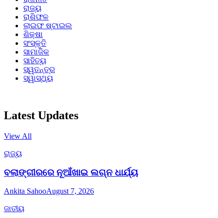
ରାଜ୍ୟ
ରାଶିଫଳ
ଲାଇଫ ଷ୍ଟାଇଲ
ଶିକ୍ଷା
ସଂସ୍କୃତି
ସାମାଜିକ
ସାହିତ୍ୟ
ସ୍ୱତନ୍ତ୍ର
ସ୍ୱାସ୍ଥ୍ୟ
Latest Updates
View All
ରାଜ୍ୟ
ବଲାଙ୍ଗୀରରେ ନୂଆଁଖାଇ ଲଗ୍ନ ଧାର୍ଯ୍ୟ
Ankita Sahoo
August 7, 2026
ଜାତୀୟ