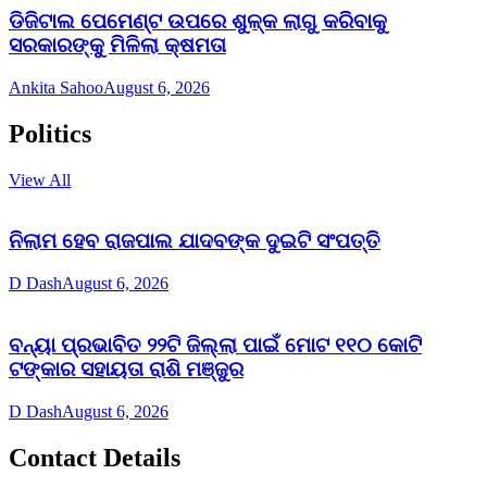
ଡିଜିଟାଲ ପେମେଣ୍ଟ ଉପରେ ଶୁଳ୍କ ଲାଗୁ କରିବାକୁ
ସରକାରଙ୍କୁ ମିଳିଲା କ୍ଷମତା
Ankita Sahoo
August 6, 2026
Politics
View All
ନିଲାମ ହେବ ରାଜପାଲ ଯାଦବଙ୍କ ଦୁଇଟି ସଂପତ୍ତି
D Dash
August 6, 2026
ବନ୍ୟା ପ୍ରଭାବିତ ୨୨ଟି ଜିଲ୍ଲା ପାଇଁ ମୋଟ ୧୧୦ କୋଟି
ଟଙ୍କାର ସହାୟତା ରାଶି ମଞ୍ଜୁର
D Dash
August 6, 2026
Contact Details