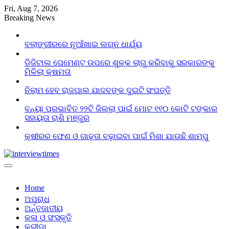
Skip
Fri, Aug 7, 2026
to
Breaking News
content
ବଲାଙ୍ଗୀରରେ ନୂଆଁଖାଇ ଲଗ୍ନ ଧାର୍ଯ୍ୟ
ଡିଜିଟାଲ ପେମେଣ୍ଟ ଉପରେ ଶୁଳ୍କ ଲାଗୁ କରିବାକୁ ସରକାରଙ୍କୁ
ମିଳିଲା କ୍ଷମତା
ନିଲାମ ହେବ ରାଜପାଲ ଯାଦବଙ୍କ ଦୁଇଟି ସଂପତ୍ତି
ବନ୍ୟା ପ୍ରଭାବିତ ୨୨ଟି ଜିଲ୍ଲା ପାଇଁ ମୋଟ ୧୧୦ କୋଟି ଟଙ୍କାର
ସହାୟତା ରାଶି ମଞ୍ଜୁର
କ୍ଷୀରର ଫେଣ ଓ ଗାଢ଼ତା ବଢ଼ାଇବା ପାଇଁ ମିଶା ଯାଉଛି ଶାମ୍ପୁ
Home
ଅପରାଧ
ଅର୍ନ୍ତଜାତୀୟ
କଳା ଓ ସଂସ୍କୃତି
କ୍ରୀଡା