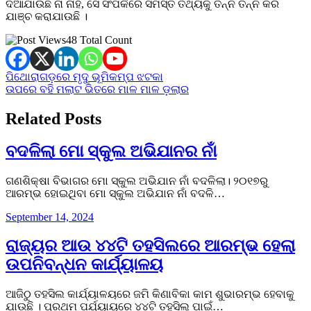
ଦିଆଯାଉଛି ନା ନାହିଁ, ସେ ସଂପର୍କରେ ସମସ୍ତ ତଥ୍ୟକୁ ତନ୍ନ ତନ୍ନ କରି
ଯାଞ୍ଚ କରାଯାଉଛି ।
48 Total Count
Post
ପିଥୋରାଗଡ଼ରେ ମୃଦୁ ଭୂମିକମ୍ପ ଝଟକା
ଉପରେ ବହି ମଲାଟ ଭିତରେ ମାଳ ମାଳ ଡ଼ଲାର
navigation
Related Posts
ବଦଳିଲା ମୋ ସ୍କୁଲ ଅଭିଯାନର ନାଁ
ଗଣଶିକ୍ଷା ବିଭାଗର ମୋ ସ୍କୁଲ ଅଭିଯାନ ନାଁ ବଦଳିଲା। ୨୦୧୭ରୁ
ଆରମ୍ଭ ହୋଇଥିବା ମୋ ସ୍କୁଲ ଅଭିଯାନ ନାଁ ବଦଳି…
September 14, 2024
ରାଜ୍ୟର ଆଉ ୪୪ଟି ତହସିଲରେ ଆରମ୍ଭ ହେଲା
ଉପନିବନ୍ଧନ କାର୍ଯ୍ୟାଳୟ
ଆଜିଠୁ ତହସିଲ କାର୍ଯ୍ୟାଳୟରେ ଜମି କିଣାବିକା କାମ ଶୁଭାରମ୍ଭ ହେବାକୁ
ଯାଉଛି । ପ୍ରଥମ ପର୍ଯ୍ୟାୟରେ ୪୪ଟି ତହସିଲ୍‌ ପାଇଁ…