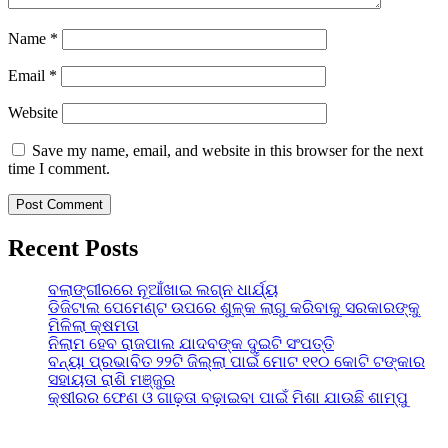
Name
*
Email
*
Website
Save my name, email, and website in this browser for the next
time I comment.
Recent Posts
ବଲାଙ୍ଗୀରରେ ନୂଆଁଖାଇ ଲଗ୍ନ ଧାର୍ଯ୍ୟ
ଡିଜିଟାଲ ପେମେଣ୍ଟ ଉପରେ ଶୁଳ୍କ ଲାଗୁ କରିବାକୁ ସରକାରଙ୍କୁ
ମିଳିଲା କ୍ଷମତା
ନିଲାମ ହେବ ରାଜପାଲ ଯାଦବଙ୍କ ଦୁଇଟି ସଂପତ୍ତି
ବନ୍ୟା ପ୍ରଭାବିତ ୨୨ଟି ଜିଲ୍ଲା ପାଇଁ ମୋଟ ୧୧୦ କୋଟି ଟଙ୍କାର
ସହାୟତା ରାଶି ମଞ୍ଜୁର
କ୍ଷୀରର ଫେଣ ଓ ଗାଢ଼ତା ବଢ଼ାଇବା ପାଇଁ ମିଶା ଯାଉଛି ଶାମ୍ପୁ