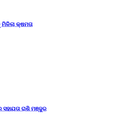
ମିଳିଲା କ୍ଷମତା
 ସହାୟତା ରାଶି ମଞ୍ଜୁର