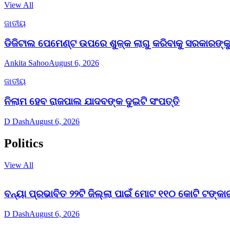
View All
ଜାତୀୟ
ଡିଜିଟାଲ ପେମେଣ୍ଟ ଉପରେ ଶୁଳ୍କ ଲାଗୁ କରିବାକୁ ସରକାରଙ୍କୁ 
Ankita Sahoo
August 6, 2026
ଜାତୀୟ
ନିଲାମ ହେବ ରାଜପାଲ ଯାଦବଙ୍କ ଦୁଇଟି ସଂପତ୍ତି
D Dash
August 6, 2026
Politics
View All
ବନ୍ୟା ପ୍ରଭାବିତ ୨୨ଟି ଜିଲ୍ଲା ପାଇଁ ମୋଟ ୧୧୦ କୋଟି ଟଙ୍କାର
D Dash
August 6, 2026