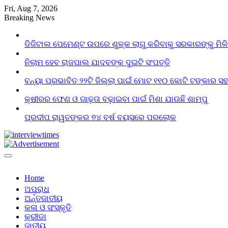
Skip
Fri, Aug 7, 2026
to
Breaking News
content
ଡିଜିଟାଲ ପେମେଣ୍ଟ ଉପରେ ଶୁଳ୍କ ଲାଗୁ କରିବାକୁ ସରକାରଙ୍କୁ ମିଳ
ନିଲାମ ହେବ ରାଜପାଲ ଯାଦବଙ୍କ ଦୁଇଟି ସଂପତ୍ତି
ବନ୍ୟା ପ୍ରଭାବିତ ୨୨ଟି ଜିଲ୍ଲା ପାଇଁ ମୋଟ ୧୧୦ କୋଟି ଟଙ୍କାର ସହା
କ୍ଷୀରର ଫେଣ ଓ ଗାଢ଼ତା ବଢ଼ାଇବା ପାଇଁ ମିଶା ଯାଉଛି ଶାମ୍ପୁ
ପ୍ରଦୀପ ରାୱତଙ୍କର ୭୪ ବର୍ଷ ବୟସରେ ପରଲୋକ
Home
ଅପରାଧ
ଅର୍ନ୍ତଜାତୀୟ
କଳା ଓ ସଂସ୍କୃତି
କ୍ରୀଡା
ଜାତୀୟ