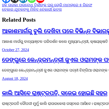
Post
ହକି ତାରକା ପ୍ରବୋଧ ତିର୍କୀଙ୍କ ଘରୁ ଚୋରି ମାମଲାରେ ୫ ଗିରଫ
ବେକାର ଯୁବକଙ୍କୁ ମିଳିବ ବେକାରୀ ଭତ୍ତା
navigation
Related Posts
ଆକାଶମାର୍ଗରୁ ବୁଲି ଦେଖିବା ପରେ ବିଭିନ୍ନ ବିଭାଗକୁ
ଆକାଶ ମାର୍ଗରୁ ବାତ୍ୟାଞ୍ଚଳ ପରିଦର୍ଶନ କଲେ ମୁଖ୍ୟମନ୍ତ୍ରୀ, କ୍ଷୟକ୍ଷତ
October 27, 2024
ଡେଙ୍ଗୁରେ କେନ୍ଦ୍ରମନ୍ତ୍ରୀ ଜୁଏଲ ଓରାମଙ୍କ ପ
ଡେଙ୍ଗୁରେ କେନ୍ଦ୍ରମନ୍ତ୍ରୀ ଜୁଏଲ ଓରାମଙ୍କ ପତ୍ନୀ ଝିଙ୍ଗିଆ ଓରାମଙ୍
August 18, 2024
କାଲି ଆସିବେ ରାଷ୍ଟ୍ରପତି, ସଜେଇ ହୋଇଛି ସହର
ରାଷ୍ଟ୍ରପତି ଦୌପଦୀ ମୁର୍ମୁ କାଲି ରାଉରକେଲା ଗସ୍ତରେ ଆସିବେ। ରାଷ୍ଟ୍ର