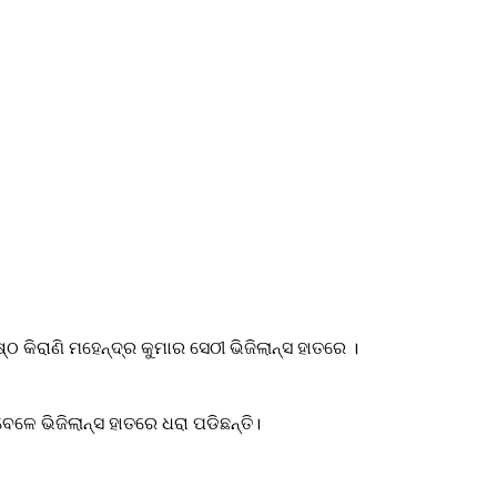
ଠ କିରାଣି ମହେନ୍ଦ୍ର କୁମାର ସେଠୀ ଭିଜିଲାନ୍ସ ହାତରେ ।
ବେଳେ ଭିଜିଲାନ୍ସ ହାତରେ ଧରା ପଡିଛନ୍ତି।