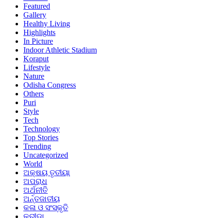
Featured
Gallery
Healthy Living
Highlights
In Picture
Indoor Athletic Stadium
Koraput
Lifestyle
Nature
Odisha Congress
Others
Puri
Style
Tech
Technology
Top Stories
Trending
Uncategorized
World
ଅକ୍ଷୟ ତୃତୀୟା
ଅପରାଧ
ଅର୍ଥନୀତି
ଅର୍ନ୍ତଜାତୀୟ
କଳା ଓ ସଂସ୍କୃତି
କ୍ରୀଡା