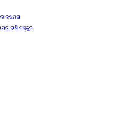
ିଲା କ୍ଷମତା
ୟତା ରାଶି ମଞ୍ଜୁର