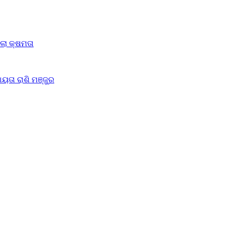
ିଲା କ୍ଷମତା
ୟତା ରାଶି ମଞ୍ଜୁର