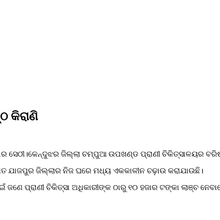
ଠ କିରାଣି
ାର ସେଠୀ।କେନ୍ଦୁଝର ଜିଲ୍ଲା ଚମ୍ପୁଆ ଉପଖଣ୍ଡ ପ୍ରାଣୀ ଚିକିତ୍ସାଳୟର ବରିଷ୍
ମେତ ଯାଜପୁର ଜିଲ୍ଲାର ନିଜ ଘରେ ମଧ୍ୟ ଏକକାଳୀନ ଚଢ଼ାଉ କରାଯାଉଛି।
ାଇଁ ଜଣେ ପ୍ରାଣୀ ଚିକିତ୍ସା ଅଧିକାରୀଙ୍କ ଠାରୁ ୧୦ ହଜାର ଟଙ୍କା ଲାଞ୍ଚ ନେବା