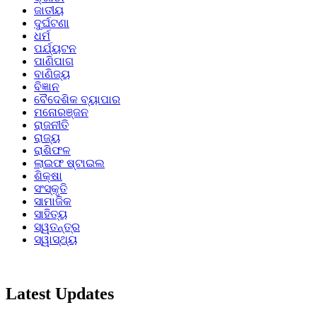
ଜାତୀୟ
ଦୁର୍ଘଟଣା
ଧର୍ମ
ପର୍ଯ୍ୟଟନ
ପାଣିପାଗ
ବାଣିଜ୍ୟ
ବିଜ୍ଞାନ
ବୈଦେଶିକ ବ୍ୟାପାର
ମନୋରଞ୍ଜନ
ରାଜନୀତି
ରାଜ୍ୟ
ରାଶିଫଳ
ଲାଇଫ ଷ୍ଟାଇଲ
ଶିକ୍ଷା
ସଂସ୍କୃତି
ସାମାଜିକ
ସାହିତ୍ୟ
ସ୍ୱତନ୍ତ୍ର
ସ୍ୱାସ୍ଥ୍ୟ
Latest Updates