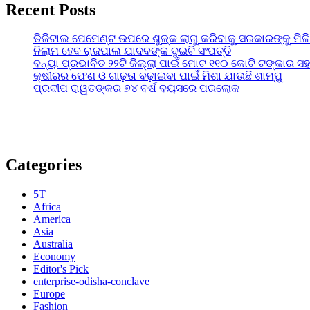
Recent Posts
ଡିଜିଟାଲ ପେମେଣ୍ଟ ଉପରେ ଶୁଳ୍କ ଲାଗୁ କରିବାକୁ ସରକାରଙ୍କୁ ମିଳ
ନିଲାମ ହେବ ରାଜପାଲ ଯାଦବଙ୍କ ଦୁଇଟି ସଂପତ୍ତି
ବନ୍ୟା ପ୍ରଭାବିତ ୨୨ଟି ଜିଲ୍ଲା ପାଇଁ ମୋଟ ୧୧୦ କୋଟି ଟଙ୍କାର ସହା
କ୍ଷୀରର ଫେଣ ଓ ଗାଢ଼ତା ବଢ଼ାଇବା ପାଇଁ ମିଶା ଯାଉଛି ଶାମ୍ପୁ
ପ୍ରଦୀପ ରାୱତଙ୍କର ୭୪ ବର୍ଷ ବୟସରେ ପରଲୋକ
Categories
5T
Africa
America
Asia
Australia
Economy
Editor's Pick
enterprise-odisha-conclave
Europe
Fashion