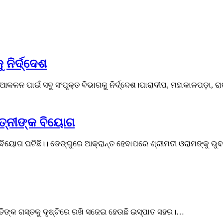
 ନିର୍ଦ୍ଦେଶ
ି ଆକଳନ ପାଇଁ ସବୁ ସଂପୃକ୍ତ ବିଭାଗକୁ ନିର୍ଦ୍ଦେଶ।ପାରାଦୀପ, ମହାକାଳପଡ଼ା
ତ୍ନୀଙ୍କ ବିୟୋଗ
କ ବିୟୋଗ ଘଟିଛି।। ଡେଙ୍ଗୁରେ ଆକ୍ରାନ୍ତ ହେବାପରେ ଶ୍ରୀମତୀ ଓରାମଙ୍କୁ 
ପତିଙ୍କ ଗସ୍ତକୁ ଦୃଷ୍ଟିରେ ରଖି ସଜେଇ ହେଉଛି ଇସ୍ପାତ ସହର।…