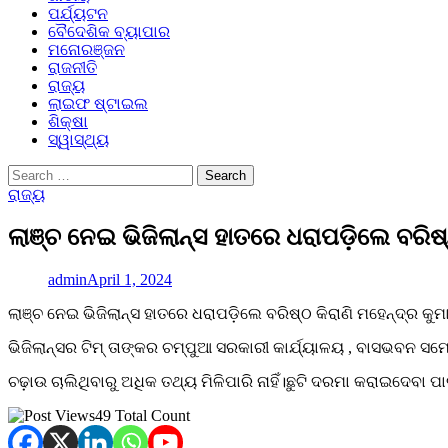
ପର୍ଯ୍ୟଟନ
ବୈଦେଶିକ ବ୍ୟାପାର
ମନୋରଞ୍ଜନ
ରାଜନୀତି
ରାଜ୍ୟ
ଲାଇଫ ଷ୍ଟାଇଲ
ଶିକ୍ଷା
ସ୍ୱାସ୍ଥ୍ୟ
Search
for:
ରାଜ୍ୟ
ଲାଞ୍ଚ ନେଇ ଭିଜିଲାନ୍ସ ହାତରେ ଧରାପଡ଼ିଲେ ବରିଷ୍
admin
April 1, 2024
ଲାଞ୍ଚ ନେଇ ଭିଜିଲାନ୍ସ ହାତରେ ଧରାପଡ଼ିଲେ ବରିଷ୍ଠ କିରାଣି ମହେନ୍ଦ୍ର କୁମ
ଭିଜିଲାନ୍ସର ଟିମ୍ ତାଙ୍କର ଚମ୍ପୁଆ ସରକାରୀ କାର୍ଯ୍ୟାଳୟ , ବାସଭବନ ସ
ଚଢ଼ାଉ ଚାଲିଥିବାରୁ ଅଧିକ ତଥ୍ୟ ମିଳିପାରି ନାହିଁ।ଛୁଟି ଦରମା କରାଇଦେବା ପ
49 Total Count