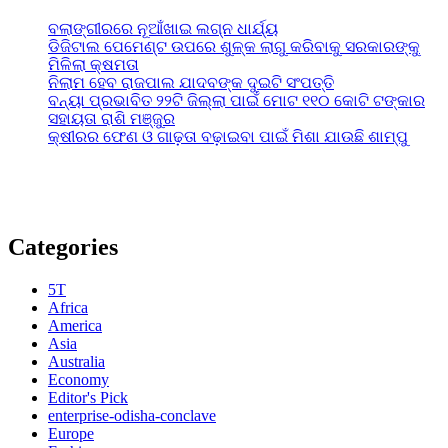
ବଲାଙ୍ଗୀରରେ ନୂଆଁଖାଇ ଲଗ୍ନ ଧାର୍ଯ୍ୟ
ଡିଜିଟାଲ ପେମେଣ୍ଟ ଉପରେ ଶୁଳ୍କ ଲାଗୁ କରିବାକୁ ସରକାରଙ୍କୁ
ମିଳିଲା କ୍ଷମତା
ନିଲାମ ହେବ ରାଜପାଲ ଯାଦବଙ୍କ ଦୁଇଟି ସଂପତ୍ତି
ବନ୍ୟା ପ୍ରଭାବିତ ୨୨ଟି ଜିଲ୍ଲା ପାଇଁ ମୋଟ ୧୧୦ କୋଟି ଟଙ୍କାର
ସହାୟତା ରାଶି ମଞ୍ଜୁର
କ୍ଷୀରର ଫେଣ ଓ ଗାଢ଼ତା ବଢ଼ାଇବା ପାଇଁ ମିଶା ଯାଉଛି ଶାମ୍ପୁ
Categories
5T
Africa
America
Asia
Australia
Economy
Editor's Pick
enterprise-odisha-conclave
Europe