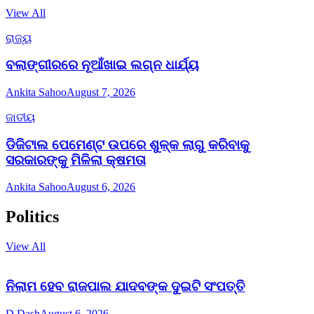
View All
ରାଜ୍ୟ
ବଲାଙ୍ଗୀରରେ ନୂଆଁଖାଇ ଲଗ୍ନ ଧାର୍ଯ୍ୟ
Ankita Sahoo
August 7, 2026
ଜାତୀୟ
ଡିଜିଟାଲ ପେମେଣ୍ଟ ଉପରେ ଶୁଳ୍କ ଲାଗୁ କରିବାକୁ
ସରକାରଙ୍କୁ ମିଳିଲା କ୍ଷମତା
Ankita Sahoo
August 6, 2026
Politics
View All
ନିଲାମ ହେବ ରାଜପାଲ ଯାଦବଙ୍କ ଦୁଇଟି ସଂପତ୍ତି
D Dash
August 6, 2026