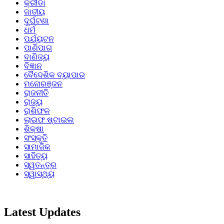
କ୍ରୀଡା
ଜାତୀୟ
ଦୁର୍ଘଟଣା
ଧର୍ମ
ପର୍ଯ୍ୟଟନ
ପାଣିପାଗ
ବାଣିଜ୍ୟ
ବିଜ୍ଞାନ
ବୈଦେଶିକ ବ୍ୟାପାର
ମନୋରଞ୍ଜନ
ରାଜନୀତି
ରାଜ୍ୟ
ରାଶିଫଳ
ଲାଇଫ ଷ୍ଟାଇଲ
ଶିକ୍ଷା
ସଂସ୍କୃତି
ସାମାଜିକ
ସାହିତ୍ୟ
ସ୍ୱତନ୍ତ୍ର
ସ୍ୱାସ୍ଥ୍ୟ
Latest Updates