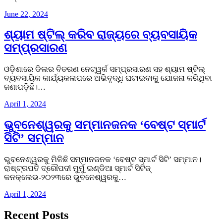
June 22, 2024
ଶ୍ୟାମ ଷ୍ଟିଲ୍ କରିବ ରାଜ୍ୟରେ ବ୍ୟବସାୟିକ
ସମ୍ପ୍ରସାରଣ
ଓଡ଼ିଶାରେ ଡିଲର ବିତରଣ ନେଟ୍ୱର୍କ ସମ୍ପ୍ରସାରଣ ସହ ଶ୍ୟାମ ଷ୍ଟିଲ୍
ବ୍ୟବସାୟିକ କାର୍ଯ୍ୟକଳାପରେ ଅଭିବୃଦ୍ଧି ଘଟାଇବାକୁ ଯୋଜନା କରିଥିବା
ଜଣାପଡ଼ିଛି।…
April 1, 2024
ଭୁବନେଶ୍ୱରକୁ ସମ୍ମାନଜନକ ‘ବେଷ୍ଟ ସ୍ମାର୍ଟ
ସିଟି’ ସମ୍ମାନ
ଭୁବନେଶ୍ୱରକୁ ମିଳିଛି ସମ୍ମାନଜନକ ‘ବେଷ୍ଟ ସ୍ମାର୍ଟ ସିଟି’ ସମ୍ମାନ।
ରାଷ୍ଟ୍ରପତି ଦ୍ରୌପଦୀ ମୁର୍ମୁ ଇଣ୍ଡିଆ ସ୍ମାର୍ଟ ସିଟିଜ୍
କନକ୍ଲେଭ-୨୦୨୩ରେ ଭୁବନେଶ୍ୱରକୁ…
April 1, 2024
Recent Posts