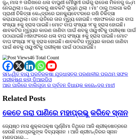
ଜୁନ୍‌ ମାସ ୭ ତାରିଖରେ ଧଳା ବାଘୁଣୀ ମୌସୁମୀ ଗର୍ଭରୁ ରାଜେଶ ମିଳନରୁ ଜନ୍ମ
ନେଇଥିଲା। ଜନ୍ମ ବେଳରୁ ଶାବକଟି ରୁଗ୍‌ଣ ଥିଲା । ମା’ ଠାରୁ ଅଲଗା କରି
ପ୍ରାଣୀ ଚିକିତ୍ସା କେନ୍ଦ୍ରରେ ଇନକ୍ୟୁବେଟରରେ ରଖି ଚିକିତ୍ସା
କରାଯାଇଥିଲା। ଗତ ରାତିରେ ତାର ମୃତ୍ୟୁ ହୋଇଛି। ଏହାଫଳରେ ଧଳା ବାଘ
ସଂଖ୍ୟା ୫କୁ ହ୍ରାସ ପାଇଛି। ମୋଟ ବାଘ ସଂଖ୍ୟା ୨୮କୁ ହ୍ରାସ ହୋଇଛି।
ଶାବକଟିର ମୃତ୍ୟୁର କାରଣ ଜାଣିବା ପାଇଁ ଶବକୁ ଓୟୁଏଟିକୁ ପରୀକ୍ଷା ପାଇଁ
ପଠାଯାଇଛି।ଏହାଫଳରେ ଧଳା ବାଘ ସଂଖ୍ୟା ୫କୁ ହ୍ରାସ ପାଇଛି। ମୋଟ
ବାଘ ସଂଖ୍ୟା ୨୮କୁ ହ୍ରାସ ହୋଇଛି। ଶାବକଟିର ମୃତ୍ୟୁର କାରଣ ଜାଣିବା
ପାଇଁ ଶବକୁ ଓୟୁଏଟିକୁ ପରୀକ୍ଷା ପାଇଁ ପଠାଯାଇଛି।
46 Total Count
Post
ସମନ୍ୱିତ ବାୟୁ ପ୍ରତିରକ୍ଷା ଯୁଦ୍ଧାସ୍ତ୍ର ପ୍ରଣାଳୀର ପ୍ରଥମ ସଫଳ
ପରୀକ୍ଷଣ କଲା ଡିଆରଡିଓ
navigation
ଆର ପାରିରେ ବାଲିଗୁଡା ର ପୂର୍ବତନ ବିଧାୟକ କରେନ୍ଦ୍ର ମାଝୀ
Related Posts
କେତେ ଗରା ପାଣିରେ ମହାପ୍ରଭୁ କରିବେ ସ୍ନାନ
ଜ୍ୟେଷ୍ଠ ମାସ ଶୁକ୍ଲପକ୍ଷ ପୂର୍ଣ୍ଣିମା ତିଥିରେ ଆଜି ଶ୍ରୀକ୍ଷେତ୍ରରେ
ହେଉଛି ମହାପ୍ରଭୁଙ୍କ ଦିବ୍ୟସ୍ନାନ । ଆଜି ଶ୍ରୀମନ୍ଦିରର ସ୍ନାନ
ମଣ୍ଡପରେ…