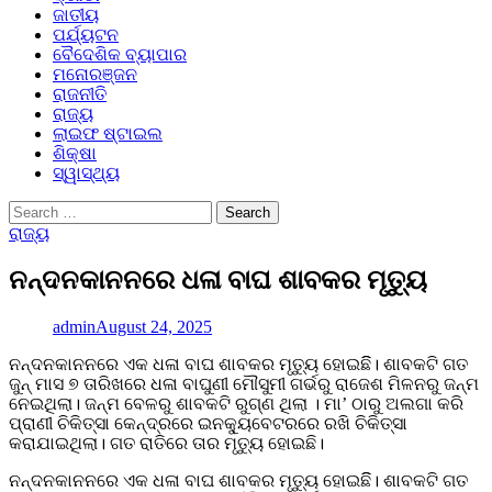
ଜାତୀୟ
ପର୍ଯ୍ୟଟନ
ବୈଦେଶିକ ବ୍ୟାପାର
ମନୋରଞ୍ଜନ
ରାଜନୀତି
ରାଜ୍ୟ
ଲାଇଫ ଷ୍ଟାଇଲ
ଶିକ୍ଷା
ସ୍ୱାସ୍ଥ୍ୟ
Search
for:
ରାଜ୍ୟ
ନନ୍ଦନକାନନରେ ଧଳା ବାଘ ଶାବକର ମୃତ୍ୟୁ
admin
August 24, 2025
ନନ୍ଦନକାନନରେ ଏକ ଧଳା ବାଘ ଶାବକର ମୃତ୍ୟୁ ହୋଇଛିି। ଶାବକଟି ଗତ
ଜୁନ୍‌ ମାସ ୭ ତାରିଖରେ ଧଳା ବାଘୁଣୀ ମୌସୁମୀ ଗର୍ଭରୁ ରାଜେଶ ମିଳନରୁ ଜନ୍ମ
ନେଇଥିଲା। ଜନ୍ମ ବେଳରୁ ଶାବକଟି ରୁଗ୍‌ଣ ଥିଲା । ମା’ ଠାରୁ ଅଲଗା କରି
ପ୍ରାଣୀ ଚିକିତ୍ସା କେନ୍ଦ୍ରରେ ଇନକ୍ୟୁବେଟରରେ ରଖି ଚିକିତ୍ସା
କରାଯାଇଥିଲା। ଗତ ରାତିରେ ତାର ମୃତ୍ୟୁ ହୋଇଛି।
ନନ୍ଦନକାନନରେ ଏକ ଧଳା ବାଘ ଶାବକର ମୃତ୍ୟୁ ହୋଇଛିି। ଶାବକଟି ଗତ