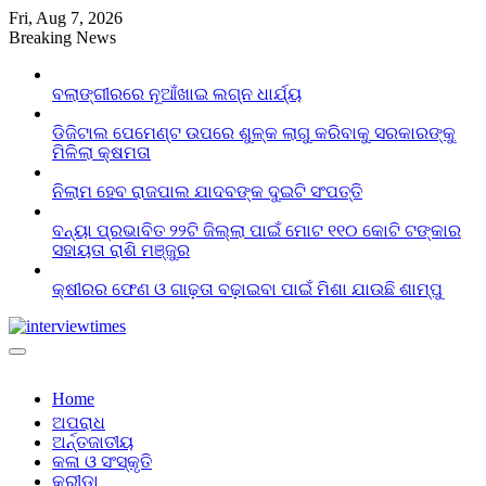
Skip
Fri, Aug 7, 2026
to
Breaking News
content
ବଲାଙ୍ଗୀରରେ ନୂଆଁଖାଇ ଲଗ୍ନ ଧାର୍ଯ୍ୟ
ଡିଜିଟାଲ ପେମେଣ୍ଟ ଉପରେ ଶୁଳ୍କ ଲାଗୁ କରିବାକୁ ସରକାରଙ୍କୁ
ମିଳିଲା କ୍ଷମତା
ନିଲାମ ହେବ ରାଜପାଲ ଯାଦବଙ୍କ ଦୁଇଟି ସଂପତ୍ତି
ବନ୍ୟା ପ୍ରଭାବିତ ୨୨ଟି ଜିଲ୍ଲା ପାଇଁ ମୋଟ ୧୧୦ କୋଟି ଟଙ୍କାର
ସହାୟତା ରାଶି ମଞ୍ଜୁର
କ୍ଷୀରର ଫେଣ ଓ ଗାଢ଼ତା ବଢ଼ାଇବା ପାଇଁ ମିଶା ଯାଉଛି ଶାମ୍ପୁ
Home
ଅପରାଧ
ଅର୍ନ୍ତଜାତୀୟ
କଳା ଓ ସଂସ୍କୃତି
କ୍ରୀଡା