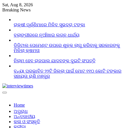
Skip
Sat, Aug 8, 2026
to
Breaking News
content
ରାକ୍ଷୀ ପୂର୍ଣ୍ଣିମାରେ ମିଳିବ ସୁଭଦ୍ରା ଟଙ୍କା
ବଲାଙ୍ଗୀରରେ ନୂଆଁଖାଇ ଲଗ୍ନ ଧାର୍ଯ୍ୟ
ଡିଜିଟାଲ ପେମେଣ୍ଟ ଉପରେ ଶୁଳ୍କ ଲାଗୁ କରିବାକୁ ସରକାରଙ୍କୁ
ମିଳିଲା କ୍ଷମତା
ନିଲାମ ହେବ ରାଜପାଲ ଯାଦବଙ୍କ ଦୁଇଟି ସଂପତ୍ତି
ବନ୍ୟା ପ୍ରଭାବିତ ୨୨ଟି ଜିଲ୍ଲା ପାଇଁ ମୋଟ ୧୧୦ କୋଟି ଟଙ୍କାର
ସହାୟତା ରାଶି ମଞ୍ଜୁର
Home
ଅପରାଧ
ଅର୍ନ୍ତଜାତୀୟ
କଳା ଓ ସଂସ୍କୃତି
କ୍ରୀଡା