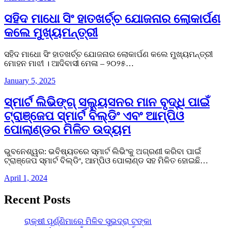
ସହିଦ ମାଧୋ ସିଂ ହାତଖର୍ଚ୍ଚ ଯୋଜନାର ଲୋକାର୍ପଣ
କଲେ ମୁଖ୍ୟମନ୍ତ୍ରୀ
ସହିଦ ମାଧୋ ସିଂ ହାତଖର୍ଚ୍ଚ ଯୋଜନାର ଲୋକାର୍ପଣ କଲେ ମୁଖ୍ୟମନ୍ତ୍ରୀ
ମୋହନ ମାଝୀ । ଆଦିବାସୀ ମେଳା – ୨୦୨୫…
January 5, 2025
ସ୍ମାର୍ଟ ଲିଭିଙ୍ଗ୍ ସଲ୍ୟୁସନର ମାନ ବୃଦ୍ଧି ପାଇଁ
ଟ୍ରାଞ୍ଜେପ ସ୍ମାର୍ଟ ବିଲ୍ଡିଂ ଏବଂ ଆମ୍ପିଓ
ପୋଲାଣ୍ଡର ମିଳିତ ଉଦ୍ୟମ
ଭୁବନେଶ୍ୱର: ଭବିଷ୍ୟତରେ ସ୍ମାର୍ଟ ଲିଭିଂକୁ ଅଗ୍ରଣୀ କରିବା ପାଇଁ
ଟ୍ରାଞ୍ଜେପ ସ୍ମାର୍ଟ ବିଲ୍ଡିଂ, ଆମ୍ପିଓ ପୋଲାଣ୍ଡ ସହ ମିଳିତ ହୋଇଛି…
April 1, 2024
Recent Posts
ରାକ୍ଷୀ ପୂର୍ଣ୍ଣିମାରେ ମିଳିବ ସୁଭଦ୍ରା ଟଙ୍କା