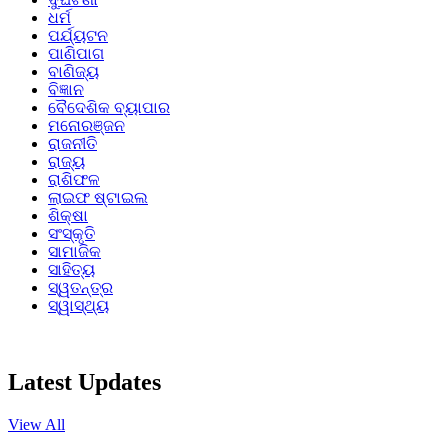
ଧର୍ମ
ପର୍ଯ୍ୟଟନ
ପାଣିପାଗ
ବାଣିଜ୍ୟ
ବିଜ୍ଞାନ
ବୈଦେଶିକ ବ୍ୟାପାର
ମନୋରଞ୍ଜନ
ରାଜନୀତି
ରାଜ୍ୟ
ରାଶିଫଳ
ଲାଇଫ ଷ୍ଟାଇଲ
ଶିକ୍ଷା
ସଂସ୍କୃତି
ସାମାଜିକ
ସାହିତ୍ୟ
ସ୍ୱତନ୍ତ୍ର
ସ୍ୱାସ୍ଥ୍ୟ
Latest Updates
View All