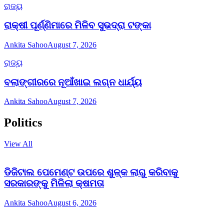
ରାଜ୍ୟ
ରାକ୍ଷୀ ପୂର୍ଣ୍ଣିମାରେ ମିଳିବ ସୁଭଦ୍ରା ଟଙ୍କା
Ankita Sahoo
August 7, 2026
ରାଜ୍ୟ
ବଲାଙ୍ଗୀରରେ ନୂଆଁଖାଇ ଲଗ୍ନ ଧାର୍ଯ୍ୟ
Ankita Sahoo
August 7, 2026
Politics
View All
ଡିଜିଟାଲ ପେମେଣ୍ଟ ଉପରେ ଶୁଳ୍କ ଲାଗୁ କରିବାକୁ
ସରକାରଙ୍କୁ ମିଳିଲା କ୍ଷମତା
Ankita Sahoo
August 6, 2026