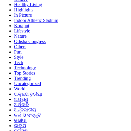
Healthy Living
Highlights
In Picture
Indoor Athletic Stadium
Koraput
Lifestyle
Nature
Odisha Congress
Others
Puri
Style
Tech
Technology
Top Stories
Trending
Uncategorized
World
ଅକ୍ଷୟ ତୃତୀୟା
ଅପରାଧ
ଅର୍ଥନୀତି
ଅର୍ନ୍ତଜାତୀୟ
କଳା ଓ ସଂସ୍କୃତି
କ୍ରୀଡା
ଜାତୀୟ
ଦୁର୍ଘଟଣା