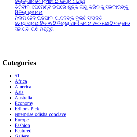
ବଲାଙ୍ଗୀରରେ ନୂଆଁଖାଇ ଲଗ୍ନ ଧାର୍ଯ୍ୟ
ଡିଜିଟାଲ ପେମେଣ୍ଟ ଉପରେ ଶୁଳ୍କ ଲାଗୁ କରିବାକୁ ସରକାରଙ୍କୁ
ମିଳିଲା କ୍ଷମତା
ନିଲାମ ହେବ ରାଜପାଲ ଯାଦବଙ୍କ ଦୁଇଟି ସଂପତ୍ତି
ବନ୍ୟା ପ୍ରଭାବିତ ୨୨ଟି ଜିଲ୍ଲା ପାଇଁ ମୋଟ ୧୧୦ କୋଟି ଟଙ୍କାର
ସହାୟତା ରାଶି ମଞ୍ଜୁର
Categories
5T
Africa
America
Asia
Australia
Economy
Editor's Pick
enterprise-odisha-conclave
Europe
Fashion
Featured
Gallery