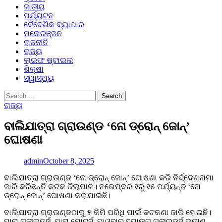
ଜାତୀୟ
ପର୍ଯ୍ୟଟନ
ବୈଦେଶିକ ବ୍ୟାପାର
ମନୋରଞ୍ଜନ
ରାଜନୀତି
ରାଜ୍ୟ
ଲାଇଫ ଷ୍ଟାଇଲ
ଶିକ୍ଷା
ସ୍ୱାସ୍ଥ୍ୟ
Search
for:
ରାଜ୍ୟ
ବାଲିଯାତ୍ରା ଗ୍ରାଉଣ୍ଡ ‘ନୋ ଡ୍ରୋନ୍‌ ଜୋନ୍‌’
ଘୋଷଣା
admin
October 8, 2025
ବାଲିଯାତ୍ରା ଗ୍ରାଉଣ୍ଡ ‘ନୋ ଡ୍ରୋନ୍‌ ଜୋନ୍‌’ ଘୋଷଣା କରି ନିର୍ଦ୍ଦେଶନାମା
ଜାରି କରିଛନ୍ତି କଟକ ଜିଲାପାଳ। ନଭେମ୍ବର ୧ରୁ ୧୫ ପର୍ଯ୍ୟନ୍ତ ‘ନୋ
ଡ୍ରୋନ୍‌ ଜୋନ୍‌’ ଘୋଷଣା କରାଯାଇଛି।
ବାଲିଯାତ୍ରା ଗ୍ରାଉଣ୍ଡଠାରୁ ୫ କିମି ପରିଧି ପାଇଁ କଟକଣା ଜାରି ହୋଇଛି।
ପାରା ଗ୍ଲାଇଡର୍ସ, ପାରା ମୋଟର୍ସ, ପାଓ୍ବାର ହ୍ୟାଙ୍ଗ ଗ୍ଲାଇଡର୍ସ ଉଡ଼ାଣ