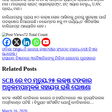
ମନା। ମାଇକ୍ରୋ ଲାଇଟ୍‌ ଏୟାରକ୍ରାଫ୍ଟ, ହଟ୍‌ ଏୟାର ବେଲୁନ୍‌, UAV,
ଡ୍ରୋନ୍‌ ମନା।
ବାଲିଯାତ୍ରାକୁ ପ୍ରାୟ ୫୦ ଲକ୍ଷ ଲୋକ ଆସିବାକୁ ଥିବାରୁ ସୁରକ୍ଷା ପାଇଁ
ପଦକ୍ଷେପ ନିଆଯାଇଛି। ନଭେମ୍ବର ୫ରୁ ୧୨ ପର୍ଯ୍ୟନ୍ତ ଐତିହାସିକ
ବାଲିଯାତ୍ରା ଆୟୋଜିତ ହେବ।
72 Total Count
Post
ଓଡ଼ିଶା ଆସୁଛନ୍ତି ଭାଜପା ରାଷ୍ଟ୍ରୀୟ ସଂଗଠନ ମହାମନ୍ତ୍ରୀ ବିଏଲ୍‌
ସନ୍ତୋଷ।
navigation
ରସାୟନ ବିଜ୍ଞାନରେ ୩ବୈଜ୍ଞାନିକଙ୍କୁ ମିଳିଲା ନୋବେଲ ପୁରସ୍କାର
Related Posts
SCB ରେ ୧୦ ମୃତ୍ୟୁ,୨୫ ଲକ୍ଷ ଟଙ୍କାର
ଅନୁକମ୍ପାମୂଳକ ସହାୟତା ରାଶି ଘୋଷଣା
କଟକ ଏସସିବି ମେଡିକାଲ କଲେଜ ଓ ହସପିଟାଲରେ ଏକ ହୃଦୟବିଦାରକ
ଅଗ୍ନିକାଣ୍ଡ ଘଟିଛି । ବିଦ୍ୟୁତ ସର୍ଟସର୍କିଟ ଯୋଗୁଁ ମେଡିକାଲର…
March 16, 2026