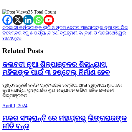
35 Total Count
Post
ସରକାରୀ କର୍ମଚାରୀଙ୍କ ଲାଗି ଅଷ୍ଟମ ବେତନ ଆୟୋଗଙ୍କ ନୂଆ ସୁପାରିଶ
ଡିସେମ୍ବର ୧ରୁ ୫ ପର୍ଯ୍ୟନ୍ତ ୪ର୍ଥ ବ୍ରାହ୍ମଣୀ ବନ୍ଦାଣ ଓ ନାଗନାଥେଶ୍ୱର
navigation
ମହୋତ୍ସବ
Related Posts
କଳାବତୀ ନୂଆ ଶିଳ୍ପାଞ୍ଚଳର ଶିଳାନ୍ୟାସ,
ମହିଳାଙ୍କ ପାଇଁ ୩ ହଷ୍ଟେଲ୍ ନିର୍ମାଣ ହେବ
ମୁଖ୍ୟମନ୍ତ୍ରୀ ନବୀନ ପଟ୍ଟନାୟକ ଜଙ୍କିଆ ଥାନା ମୁଣ୍ଡାଆମ୍ବଠାରେ
ନୂଆ ଖୋର୍ଦ୍ଧା ଫୁଡ୍ପାର୍କର ଶୁଭ ଉଦ୍ଘାଟନ କରିବା ସହିତ କଳାବତୀ
ଶିଳ୍ପାଞ୍ଚଳର…
April 1, 2024
ମକର ସଂକ୍ରାନ୍ତି ରେ ମହାପ୍ରଭୁ ଲିଙ୍ଗରାଜଙ୍କ
ନୀତି ବନ୍ଦ