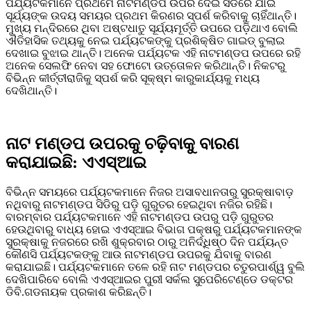
ପର୍ଯ୍ୟଟକମାନେ ପ୍ରଥମେ ନାଟମଣ୍ଡପ ଉପର ଦେଇ ସିଡିରେ ଯାଇ
ସୂର୍ଯ୍ୟଙ୍କ ଉଦୟ ସମୟର ପ୍ରଥମ କିରଣର ସ୍ପର୍ଶ କରିବାକୁ ଚାହିଁଥାନ୍ତି।
ମୁଖ୍ୟ ମନ୍ଦିରରେ ଥିବା ଅଷ୍ଟଧାତୁ ସୂର୍ଯ୍ୟମୂର୍ତ୍ତି ଉପରେ ପଡ଼ିଥାଏ ବୋଲି
ଐତିହାସିକ ତଥ୍ୟକୁ ନେଇ ପର୍ଯ୍ୟଟକଙ୍କୁ ପ୍ରଶିକ୍ଷିତ ଗାଇଡ୍‌ ବୁଲାଇ
ଦେଖାଇ ବୁଝାଇ ଥାନ୍ତି। ଅନେକ ପର୍ଯ୍ୟଟକ ଏହି ନାଟମଣ୍ଡପ ଉପରେ ରହି
ଅନେକ ସେଲଫି ନେବା ସହ ଫୋଟୋ ଉତ୍ତୋଳନ କରିଥାନ୍ତି। ନିକଟରୁ
ବିଭିନ୍ନ କୀର୍ତ୍ତୀରାଜିକୁ ସ୍ପର୍ଶ କରି ସୂକ୍ଷ୍ମ କାରୁକାର୍ଯ୍ୟକୁ ମଧ୍ୟ
ଦେଖିଥାନ୍ତି।
ନାଟ ମଣ୍ଡପ ଉପରକୁ ଚଢ଼ିବାକୁ ବାରଣ
କରାଯାଇଛି: ଏଏସ୍‌ଆଇ
ବିଭିନ୍ନ ସମୟରେ ପର୍ଯ୍ୟଟକମାନେ ନିଜର ଅସାବଧାନତାରୁ ସୁରକ୍ଷାବାଡ଼
ନଥିବାରୁ ନାଟମଣ୍ଡପ ସିଡିରୁ ପଡ଼ି ଗୁରୁତର ହେଇଥିବା ନଜିର ରହିଛି।
ବାରମ୍ବାର ପର୍ଯ୍ୟଟକମାନେ ଏହି ନାଟମଣ୍ଡପ ଉପରୁ ପଡ଼ି ଗୁରୁତର
ହେଉଥିବାରୁ ବାଧ୍ୟ ହୋଇ ଏଏସ୍‌ଆଇ ବିଭାଗ ପକ୍ଷରୁ ପର୍ଯ୍ୟଟକମାନଙ୍କ
ସୁରକ୍ଷାକୁ ନଜରରେ ରଖି ଶୁକ୍ରବାର ଠାରୁ ଅନିର୍ଦ୍ଧିଷ୍ଠ ଦିନ ପର୍ଯ୍ୟନ୍ତ
କୌଣସି ପର୍ଯ୍ୟଟକଙ୍କୁ ଆଉ ନାଟମଣ୍ଡପ ଉପରକୁ ଯିବାକୁ ବାରଣ
କରାଯାଇଛି। ପର୍ଯ୍ୟଟକମାନେ ତଳେ ରହି ନାଟ ମଣ୍ଡପର ଚତୁରପାର୍ଶ୍ୱ ବୁଲି
ଦେଖିପାରିବେ ବୋଲି ଏଏସ୍‌ଆଇର ପୁରୀ ସର୍କଲ ସୁପେରିଟେଣ୍ଡେ ଡକ୍ଟର
ଡିବି.ଗଡନାୟକ ପ୍ରକାଶ କରିଛନ୍ତି।