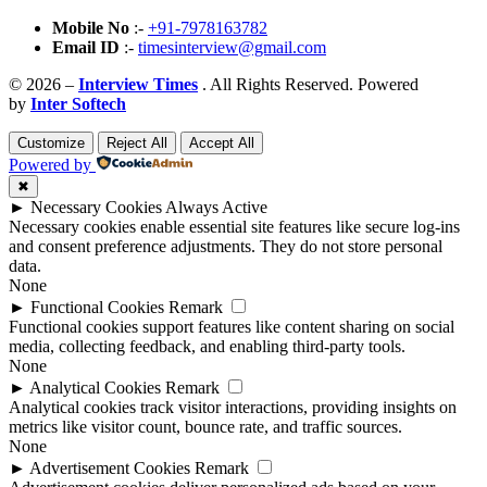
Mobile No
:-
+91-7978163782
Email ID
:-
timesinterview@gmail.com
© 2026 –
Interview Times
. All Rights Reserved. Powered
by
Inter Softech
Customize
Reject All
Accept All
Powered by
✖
►
Necessary Cookies
Always Active
Necessary cookies enable essential site features like secure log-ins
and consent preference adjustments. They do not store personal
data.
None
►
Functional Cookies
Remark
Functional cookies support features like content sharing on social
media, collecting feedback, and enabling third-party tools.
None
►
Analytical Cookies
Remark
Analytical cookies track visitor interactions, providing insights on
metrics like visitor count, bounce rate, and traffic sources.
None
►
Advertisement Cookies
Remark