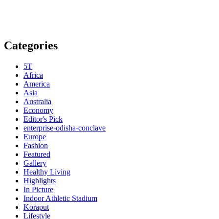
Categories
5T
Africa
America
Asia
Australia
Economy
Editor's Pick
enterprise-odisha-conclave
Europe
Fashion
Featured
Gallery
Healthy Living
Highlights
In Picture
Indoor Athletic Stadium
Koraput
Lifestyle