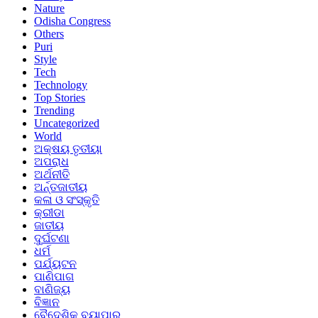
Nature
Odisha Congress
Others
Puri
Style
Tech
Technology
Top Stories
Trending
Uncategorized
World
ଅକ୍ଷୟ ତୃତୀୟା
ଅପରାଧ
ଅର୍ଥନୀତି
ଅର୍ନ୍ତଜାତୀୟ
କଳା ଓ ସଂସ୍କୃତି
କ୍ରୀଡା
ଜାତୀୟ
ଦୁର୍ଘଟଣା
ଧର୍ମ
ପର୍ଯ୍ୟଟନ
ପାଣିପାଗ
ବାଣିଜ୍ୟ
ବିଜ୍ଞାନ
ବୈଦେଶିକ ବ୍ୟାପାର