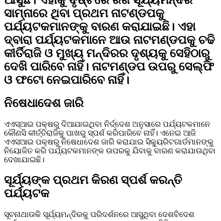
ସାମ୍ନାରେ ଥିବା ପ୍ରଥମ ନାଟଣ୍ଡପକୁ
ପର୍ଯ୍ୟଟକମାନଙ୍କୁ ବାରଣ କରାଯାଇଛି। ଏହା
ଦ୍ବାରା ପର୍ଯ୍ୟଟକମାନେ ଆଉ ନାଟମଣ୍ଡପକୁ ଚଢି
କୀର୍ତିରାଜି ଓ ମୁଖ୍ୟ ମନ୍ଦିରର ଦୃଶ୍ୟକୁ ସେହିଠାରୁ
ଦେଖି ପାରିବେ ନାହିଁ। ନାଟମଣ୍ଡପ ଉପରୁ ସେଲ୍‌ଫି
ଓ ଫଟୋ ନେଇପାରିବେ ନାହିଁ।
ନିଷେଧାଦେଶ ଜାରି
ଏଏସ୍‌ଆଇ ପକ୍ଷରୁ ଦିଆଯାଇଥିବା ନିର୍ଦ୍ଦେଶ ଅନୁସାରେ ପର୍ଯ୍ୟଟକମାନେ
କୌଣସି କୀର୍ତ୍ତିରାଜିକୁ ପାଖରୁ ସ୍ପର୍ଶ କରିପାରିବେ ନାହିଁ। ଏନେଇ ଆଜି
ଏଏସଆଇ ପକ୍ଷରୁ ନିଷେଧାଦେଶ ଜାରି କରାଯାଇ ସିକ୍ୟୁରିଟଗାର୍ଡମାନଙ୍କୁ
ନିୟୋଜିତ କରି ପର୍ଯ୍ୟଟକମାନଙ୍କ ଉପରକୁ ଯିବାକୁ ବାରଣ କରାଯାଉଥିବା
ଦେଖାଯାଇଛି।
ସୂର୍ଯ୍ୟଙ୍କ ପ୍ରଥମ କିରଣ ସ୍ପର୍ଶ କରନ୍ତି
ପର୍ଯ୍ୟଟକ
ସୂଚନାଥାଉକି ସୂର୍ଯ୍ୟମନ୍ଦିରକୁ ପରିଦର୍ଶନରେ ଆସୁଥିବା ଦେଶବିଦେଶ