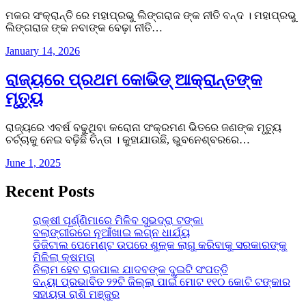
ମକର ସଂକ୍ରାନ୍ତି ରେ ମହାପ୍ରଭୁ ଲିଙ୍ଗରାଜ ଙ୍କ ନୀତି ବନ୍ଦ । ମହାପ୍ରଭୁ
ଲିଙ୍ଗରାଜ ଙ୍କ ନବାଙ୍କ ବେଢ଼ା ନୀତି…
January 14, 2026
ରାଜ୍ୟରେ ପ୍ରଥମ କୋଭିଡ୍ ଆକ୍ରାନ୍ତଙ୍କ
ମୃତ୍ୟୁ
ରାଜ୍ୟରେ ଏବର୍ଷ ବଢୁଥିବା କରୋନା ସଂକ୍ରମଣ ଭିତରେ ଜଣଙ୍କ ମୃତ୍ୟୁ
ଚର୍ଚ୍ଚାକୁ ନେଇ ବଢ଼ିଛି ଚିନ୍ତା । କୁହାଯାଉଛି, ଭୁବନେଶ୍ବରରେ…
June 1, 2025
Recent Posts
ରାକ୍ଷୀ ପୂର୍ଣ୍ଣିମାରେ ମିଳିବ ସୁଭଦ୍ରା ଟଙ୍କା
ବଲାଙ୍ଗୀରରେ ନୂଆଁଖାଇ ଲଗ୍ନ ଧାର୍ଯ୍ୟ
ଡିଜିଟାଲ ପେମେଣ୍ଟ ଉପରେ ଶୁଳ୍କ ଲାଗୁ କରିବାକୁ ସରକାରଙ୍କୁ
ମିଳିଲା କ୍ଷମତା
ନିଲାମ ହେବ ରାଜପାଲ ଯାଦବଙ୍କ ଦୁଇଟି ସଂପତ୍ତି
ବନ୍ୟା ପ୍ରଭାବିତ ୨୨ଟି ଜିଲ୍ଲା ପାଇଁ ମୋଟ ୧୧୦ କୋଟି ଟଙ୍କାର
ସହାୟତା ରାଶି ମଞ୍ଜୁର