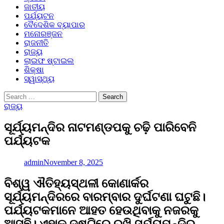
ଜାତୀୟ
ପର୍ଯ୍ୟଟନ
ବୈଦେଶିକ ବ୍ୟାପାର
ମନୋରଞ୍ଜନ
ରାଜନୀତି
ରାଜ୍ୟ
ଲାଇଫ ଷ୍ଟାଇଲ
ଶିକ୍ଷା
ସ୍ୱାସ୍ଥ୍ୟ
Search
for:
ରାଜ୍ୟ
ସୂର୍ଯ୍ୟମନ୍ଦିର ନାଟମଣ୍ଡପକୁ ଚଢ଼ି ପାରିବେନି
ପର୍ଯ୍ୟଟକ
admin
November 8, 2025
ବିଶ୍ୱ ଐତିହ୍ୟସ୍ଥଳୀ କୋଣାର୍କର
ସୂର୍ଯ୍ୟମନ୍ଦିରରେ ବାରମ୍ବାର ଦୁର୍ଘଟଣା ଘଟୁଛି।
ପର୍ଯ୍ୟଟକମାନେ ଆହତ ହେଉଥିବାକୁ ନଜରକୁ
ଆସୁଛି। ଏହାକୁ ଦୃଷ୍ଟିରେ ରଖି ସୂର୍ଯ୍ୟମନ୍ଦିର