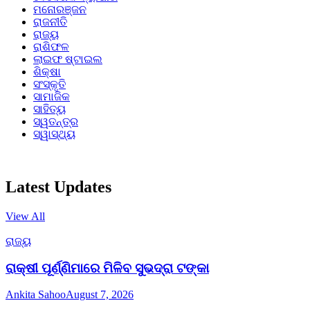
ମନୋରଞ୍ଜନ
ରାଜନୀତି
ରାଜ୍ୟ
ରାଶିଫଳ
ଲାଇଫ ଷ୍ଟାଇଲ
ଶିକ୍ଷା
ସଂସ୍କୃତି
ସାମାଜିକ
ସାହିତ୍ୟ
ସ୍ୱତନ୍ତ୍ର
ସ୍ୱାସ୍ଥ୍ୟ
Latest Updates
View All
ରାଜ୍ୟ
ରାକ୍ଷୀ ପୂର୍ଣ୍ଣିମାରେ ମିଳିବ ସୁଭଦ୍ରା ଟଙ୍କା
Ankita Sahoo
August 7, 2026