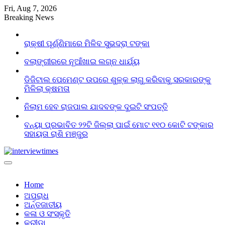
Skip
Fri, Aug 7, 2026
to
Breaking News
content
ରାକ୍ଷୀ ପୂର୍ଣ୍ଣିମାରେ ମିଳିବ ସୁଭଦ୍ରା ଟଙ୍କା
ବଲାଙ୍ଗୀରରେ ନୂଆଁଖାଇ ଲଗ୍ନ ଧାର୍ଯ୍ୟ
ଡିଜିଟାଲ ପେମେଣ୍ଟ ଉପରେ ଶୁଳ୍କ ଲାଗୁ କରିବାକୁ ସରକାରଙ୍କୁ
ମିଳିଲା କ୍ଷମତା
ନିଲାମ ହେବ ରାଜପାଲ ଯାଦବଙ୍କ ଦୁଇଟି ସଂପତ୍ତି
ବନ୍ୟା ପ୍ରଭାବିତ ୨୨ଟି ଜିଲ୍ଲା ପାଇଁ ମୋଟ ୧୧୦ କୋଟି ଟଙ୍କାର
ସହାୟତା ରାଶି ମଞ୍ଜୁର
Home
ଅପରାଧ
ଅର୍ନ୍ତଜାତୀୟ
କଳା ଓ ସଂସ୍କୃତି
କ୍ରୀଡା