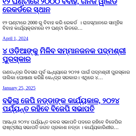
୧୨ ଘଣ୍ଟାରେ ୨୦୦୦ ବିବାହ, ଗିନିଜ ୱାଲର୍ଡ
ରେକର୍ଡରେ ସ୍ଥାନ
୧୨ ଘଣ୍ଟାରେ 2000 ରୁ ବିବାହ କରି ରେକର୍ଡ । ରାଜସ୍ଥାନରେ ସାମୂହିକ
ବିବାହ କାର୍ଯ୍ୟକ୍ରମରେ ୧୨ ଘଣ୍ଟା ଭିତରେ…
April 1, 2024
୪ ଓଡ଼ିଆଙ୍କୁ ମିଳିବ ସମ୍ମାନଜନକ ପଦ୍ମଶ୍ରୀ
ପୁରସ୍କାର
ଗଣତନ୍ତ୍ର ଦିବସର ପୂର୍ବ ସନ୍ଧ୍ୟାରେ ୨୦୨୫ ପାଇଁ ପଦ୍ମଶ୍ରୀ ପୁରସ୍କାର
ତାଲିକା ଘୋଷଣା କରିଛି କେନ୍ଦ୍ର ସରକାର। ଏଥିରେ ୪…
January 25, 2025
ବଢିଲା ଜେପି ନଡ୍ଡାଙ୍କ କାର୍ଯ୍ୟକାଳ, ୨୦୨୪
ପର୍ଯ୍ୟନ୍ତ ରହିବେ ବିଜେପି ସଭାପତି
ଆସନ୍ତା ୨୦୨୪ ପର୍ଯ୍ୟନ୍ତ ଦଳର ସଭାପତି ପଦରେ ରହିବେ ବିଜେପିର
ରାଷ୍ଟ୍ରୀୟ ସଭାପତି ଜଗତ ପ୍ରକାଶ ନଡ୍ଡା । କାର୍ଯ୍ୟକାରିଣୀର…