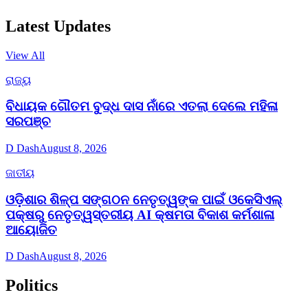
Latest Updates
View All
ରାଜ୍ୟ
ବିଧାୟକ ଗୌତମ ବୁଦ୍ଧ ଦାସ ନାଁରେ ଏତଲା ଦେଲେ ମହିଳା
ସରପଞ୍ଚ
D Dash
August 8, 2026
ଜାତୀୟ
ଓଡ଼ିଶାର ଶିଳ୍ପ ସଙ୍ଗଠନ ନେତୃତ୍ୱଙ୍କ ପାଇଁ ଓକେସିଏଲ୍
ପକ୍ଷରୁ ନେତୃତ୍ୱସ୍ତରୀୟ AI କ୍ଷମତା ବିକାଶ କର୍ମଶାଳା
ଆୟୋଜିତ
D Dash
August 8, 2026
Politics