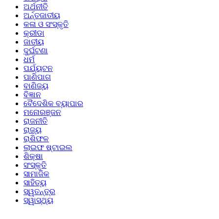
ଅର୍ଥନୀତି
ଅର୍ନ୍ତଜାତୀୟ
କଳା ଓ ସଂସ୍କୃତି
କ୍ରୀଡା
ଜାତୀୟ
ଦୁର୍ଘଟଣା
ଧର୍ମ
ପର୍ଯ୍ୟଟନ
ପାଣିପାଗ
ବାଣିଜ୍ୟ
ବିଜ୍ଞାନ
ବୈଦେଶିକ ବ୍ୟାପାର
ମନୋରଞ୍ଜନ
ରାଜନୀତି
ରାଜ୍ୟ
ରାଶିଫଳ
ଲାଇଫ ଷ୍ଟାଇଲ
ଶିକ୍ଷା
ସଂସ୍କୃତି
ସାମାଜିକ
ସାହିତ୍ୟ
ସ୍ୱତନ୍ତ୍ର
ସ୍ୱାସ୍ଥ୍ୟ