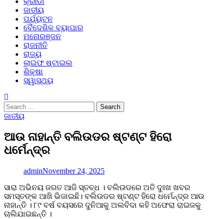
କ୍ରୀଡା
ଜାତୀୟ
ପର୍ଯ୍ୟଟନ
ବୈଦେଶିକ ବ୍ୟାପାର
ମନୋରଞ୍ଜନ
ରାଜନୀତି
ରାଜ୍ୟ
ଲାଇଫ ଷ୍ଟାଇଲ
ଶିକ୍ଷା
ସ୍ୱାସ୍ଥ୍ୟ
Search
for:
ଜାତୀୟ
ଆଉ ନାହାନ୍ତି ବଲିଉଡର ଷ୍ଟଣ୍ଟ ହିରୋ
ଧର୍ମେନ୍ଦ୍ର
admin
November 24, 2025
ସାରା ଅଭିନୟ ଜଗତ ଆଜି ସ୍ତବ୍ଧ । ବଲିଉଡରେ ଅତି ଦୁଃଖ ଖବର
ସମସ୍ତଙ୍କ ଆଖି ଭିଜାଇଛି। ବଲିଉଡର ଷ୍ଟଣ୍ଟ ହିରୋ ଧର୍ମେନ୍ଦ୍ର ଆଉ
ନାହାନ୍ତି । ୮୯ ବର୍ଷ ବୟସରେ ଦୁନିଆକୁ ଅଲବିଦା କହି ଅଫେରା ରାଇଜକୁ
ଚାଲିଯାଇଛନ୍ତି ।