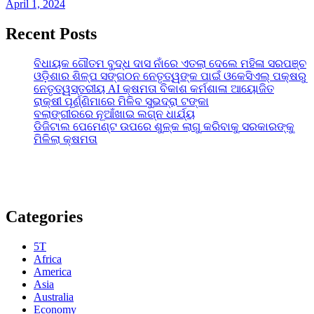
April 1, 2024
Recent Posts
ବିଧାୟକ ଗୌତମ ବୁଦ୍ଧ ଦାସ ନାଁରେ ଏତଲା ଦେଲେ ମହିଳା ସରପଞ୍ଚ
ଓଡ଼ିଶାର ଶିଳ୍ପ ସଙ୍ଗଠନ ନେତୃତ୍ୱଙ୍କ ପାଇଁ ଓକେସିଏଲ୍ ପକ୍ଷରୁ
ନେତୃତ୍ୱସ୍ତରୀୟ AI କ୍ଷମତା ବିକାଶ କର୍ମଶାଳା ଆୟୋଜିତ
ରାକ୍ଷୀ ପୂର୍ଣ୍ଣିମାରେ ମିଳିବ ସୁଭଦ୍ରା ଟଙ୍କା
ବଲାଙ୍ଗୀରରେ ନୂଆଁଖାଇ ଲଗ୍ନ ଧାର୍ଯ୍ୟ
ଡିଜିଟାଲ ପେମେଣ୍ଟ ଉପରେ ଶୁଳ୍କ ଲାଗୁ କରିବାକୁ ସରକାରଙ୍କୁ
ମିଳିଲା କ୍ଷମତା
Categories
5T
Africa
America
Asia
Australia
Economy