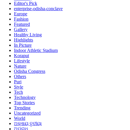
Editor's Pick
enterprise-odisha-conclave
Europe
Fashion
Featured
Gallery
Healthy Living
Highlights
In Picture
Indoor Athletic Stadium
Koraput
Lifestyle
Nature
Odisha Congress
Others
Puri
Style
Tech
Technology
Top Stories
Trending
Uncategorized
World
ଅକ୍ଷୟ ତୃତୀୟା
ଅପରାଧ