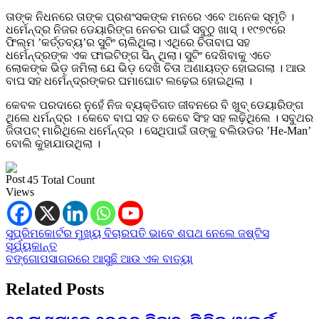
ତାଙ୍କ ନିଧନରେ ତାଙ୍କ ପ୍ରଶଂସକଙ୍କ ମନରେ ଏବେ ଅନେକ ସ୍ମୃତି ।
ଧର୍ମେନ୍ଦ୍ର ନିଜର ଡେୟାରିଙ୍ଗ ନେଚର ପାଇଁ ସବୁଠୁ ଖାସ୍ । ୧୯୭୯ରେ
ଫିଲ୍ମ ’କର୍ତ୍ତବ୍ୟ’ର ସୁଟିଂ ଚାଲିଥିଲା। ଏଥିରେ ଚିତାବାଘ ସହ
ଧର୍ମେନ୍ଦ୍ରଙ୍କ ଏକ ଫାଇଟିଙ୍ଗ ସିନ୍ ଥିଲା। ସୁଟିଂ ଦେଖିବାକୁ ଏତେ
ଲୋକଙ୍କ ଭିଡ଼ ଜମିଲା ଯେ ଭିଡ଼ ଦେଖି ଚିତା ଅଣାୟତ୍ତ ହୋଇଗଲା । ଆଉ
ବାଘ ସହ ଧର୍ମେନ୍ଦ୍ରଙ୍କର ଘମାଘୋଟ ଲଢ଼େଇ ହୋଇଥିଲା ।
କେବଳ ପରଦାରେ ନୁହେଁ ନିଜ ବ୍ୟକ୍ତିଗତ ଜୀବନରେ ବି ଖୁବ୍ ଡେୟାରିଙ୍ଗ
ଥିଲେ ଧର୍ମନ୍ଦ୍ର । କେବେ ବାଘ ସହ ତ କେବେ ସିଂହ ସହ ଲଢ଼ିଥିଲେ । ସବୁଥର
ଜିତାପଟ୍ ମାରିଥିଲେ ଧର୍ମେନ୍ଦ୍ର । ସେଥିପାଇଁ ତାଙ୍କୁ ବଲିଉଡର ’He-Man’
ବୋଲି କୁହାଯାଉଥିଲା ।
45 Total Count
Post
ସୁପ୍ରିମକୋର୍ଟର ମୁଖ୍ୟ ବିଚାରପତି ଭାବେ ଶପଥ ନେଲେ ଜଷ୍ଟିସ
ସୂର୍ଯ୍ୟକାନ୍ତ
navigation
ବଙ୍ଗୋପସାଗରରେ ଆସୁଛି ଆଉ ଏକ ବାତ୍ୟା
Related Posts