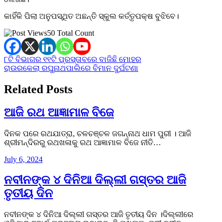
କାହିଁକି ପିଲା ଅନୁପସ୍ଥିତ ଅଛନ୍ତି ସ୍କୁଲ କର୍ତ୍ତୃପକ୍ଷ ବୁଝିବେ।
50 Total Count
Post
୮ଟି ବିଭାଗର ୧୧ଟି ପ୍ରସ୍ତାବରେ ବାଜିଛି ମୋହର
ରାଉରକେଲା ରଘୁନାଥପାଲିରେ ବିମାନ ଦୁର୍ଘଟଣା
navigation
Related Posts
ଆଜି ରଥ ଆଜ୍ଞାମାଳ ବିଜେ
ଦିନକ ପରେ ରଥଯାତ୍ରା, ଚଳଚଞ୍ଚଳ ଜଗନ୍ନାଥ ଧାମ ପୁରୀ । ଆଜି
ଶ୍ରୀମନ୍ଦିରରୁ ରଥଖଳାକୁ ରଥ ଆଜ୍ଞାମାଳ ବିଜେ ନୀତି…
July 6, 2024
ନବୀନଙ୍କ ୪ ଦିନିଆ ଦିଲ୍ଲୀ ଗସ୍ତର ଆଜି
ତୃତୀୟ ଦିନ
ନବୀନଙ୍କ ୪ ଦିନିଆ ଦିଲ୍ଲୀ ଗସ୍ତର ଆଜି ତୃତୀୟ ଦିନ ।ଦିଲ୍ଲୀରେ