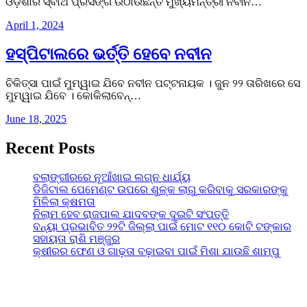
ଓଡ଼ିଶାର ସ୍ବାର୍ଥ ପ୍ରସଙ୍ଗ ଉଠାଉଛନ୍ତି ମୁଖ୍ୟମନ୍ତ୍ରୀ ନବୀନ…
April 1, 2024
ହସ୍ପିଟାଲରେ ଭର୍ତ୍ତି ହେବେ ନବୀନ
ଚିକିତ୍ସା ପାଇଁ ମୁମ୍ୱାଇ ଯିବେ ନବୀନ ପଟ୍ଟନାୟକ । ଜୁନ ୨୨ ତାରିଖରେ ସେ
ମୁମ୍ୱାଇ ଯିବେ । କୋକିଲାବେନ୍…
June 18, 2025
Recent Posts
ବଲାଙ୍ଗୀରରେ ନୂଆଁଖାଇ ଲଗ୍ନ ଧାର୍ଯ୍ୟ
ଡିଜିଟାଲ ପେମେଣ୍ଟ ଉପରେ ଶୁଳ୍କ ଲାଗୁ କରିବାକୁ ସରକାରଙ୍କୁ
ମିଳିଲା କ୍ଷମତା
ନିଲାମ ହେବ ରାଜପାଲ ଯାଦବଙ୍କ ଦୁଇଟି ସଂପତ୍ତି
ବନ୍ୟା ପ୍ରଭାବିତ ୨୨ଟି ଜିଲ୍ଲା ପାଇଁ ମୋଟ ୧୧୦ କୋଟି ଟଙ୍କାର
ସହାୟତା ରାଶି ମଞ୍ଜୁର
କ୍ଷୀରର ଫେଣ ଓ ଗାଢ଼ତା ବଢ଼ାଇବା ପାଇଁ ମିଶା ଯାଉଛି ଶାମ୍ପୁ