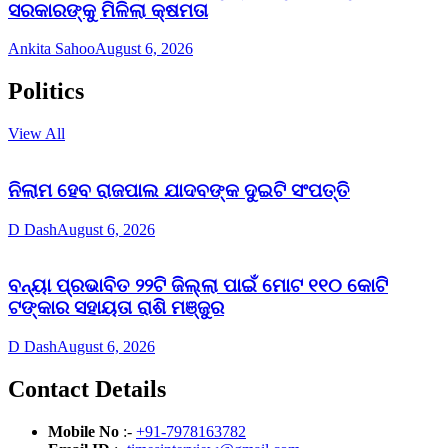
ସରକାରଙ୍କୁ ମିଳିଲା କ୍ଷମତା
Ankita Sahoo
August 6, 2026
Politics
View All
ନିଲାମ ହେବ ରାଜପାଲ ଯାଦବଙ୍କ ଦୁଇଟି ସଂପତ୍ତି
D Dash
August 6, 2026
ବନ୍ୟା ପ୍ରଭାବିତ ୨୨ଟି ଜିଲ୍ଲା ପାଇଁ ମୋଟ ୧୧୦ କୋଟି
ଟଙ୍କାର ସହାୟତା ରାଶି ମଞ୍ଜୁର
D Dash
August 6, 2026
Contact Details
Mobile No
:-
+91-7978163782