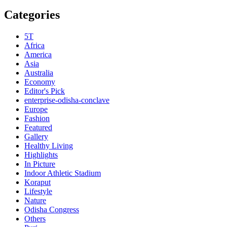
Categories
5T
Africa
America
Asia
Australia
Economy
Editor's Pick
enterprise-odisha-conclave
Europe
Fashion
Featured
Gallery
Healthy Living
Highlights
In Picture
Indoor Athletic Stadium
Koraput
Lifestyle
Nature
Odisha Congress
Others