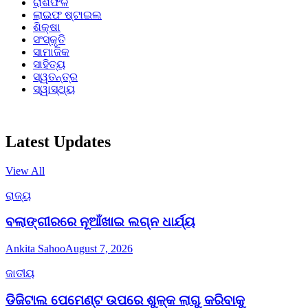
ରାଶିଫଳ
ଲାଇଫ ଷ୍ଟାଇଲ
ଶିକ୍ଷା
ସଂସ୍କୃତି
ସାମାଜିକ
ସାହିତ୍ୟ
ସ୍ୱତନ୍ତ୍ର
ସ୍ୱାସ୍ଥ୍ୟ
Latest Updates
View All
ରାଜ୍ୟ
ବଲାଙ୍ଗୀରରେ ନୂଆଁଖାଇ ଲଗ୍ନ ଧାର୍ଯ୍ୟ
Ankita Sahoo
August 7, 2026
ଜାତୀୟ
ଡିଜିଟାଲ ପେମେଣ୍ଟ ଉପରେ ଶୁଳ୍କ ଲାଗୁ କରିବାକୁ