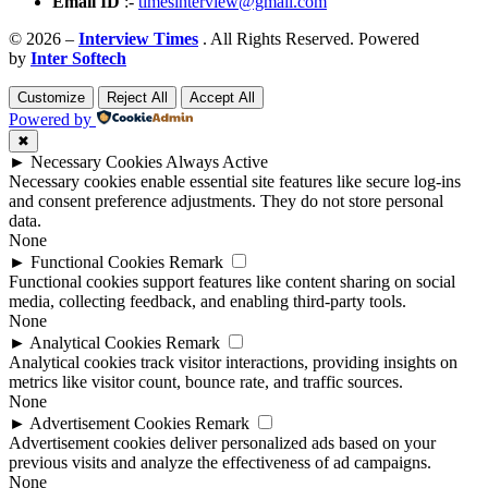
Email ID
:-
timesinterview@gmail.com
© 2026 –
Interview Times
. All Rights Reserved. Powered
by
Inter Softech
Customize
Reject All
Accept All
Powered by
✖
►
Necessary Cookies
Always Active
Necessary cookies enable essential site features like secure log-ins
and consent preference adjustments. They do not store personal
data.
None
►
Functional Cookies
Remark
Functional cookies support features like content sharing on social
media, collecting feedback, and enabling third-party tools.
None
►
Analytical Cookies
Remark
Analytical cookies track visitor interactions, providing insights on
metrics like visitor count, bounce rate, and traffic sources.
None
►
Advertisement Cookies
Remark
Advertisement cookies deliver personalized ads based on your
previous visits and analyze the effectiveness of ad campaigns.
None