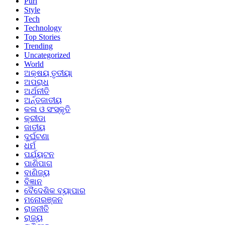
Puri
Style
Tech
Technology
Top Stories
Trending
Uncategorized
World
ଅକ୍ଷୟ ତୃତୀୟା
ଅପରାଧ
ଅର୍ଥନୀତି
ଅର୍ନ୍ତଜାତୀୟ
କଳା ଓ ସଂସ୍କୃତି
କ୍ରୀଡା
ଜାତୀୟ
ଦୁର୍ଘଟଣା
ଧର୍ମ
ପର୍ଯ୍ୟଟନ
ପାଣିପାଗ
ବାଣିଜ୍ୟ
ବିଜ୍ଞାନ
ବୈଦେଶିକ ବ୍ୟାପାର
ମନୋରଞ୍ଜନ
ରାଜନୀତି
ରାଜ୍ୟ