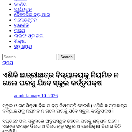
ଜାତୀୟ
ପର୍ଯ୍ୟଟନ
ବୈଦେଶିକ ବ୍ୟାପାର
ମନୋରଞ୍ଜନ
ରାଜନୀତି
ରାଜ୍ୟ
ଲାଇଫ ଷ୍ଟାଇଲ
ଶିକ୍ଷା
ସ୍ୱାସ୍ଥ୍ୟ
Search
for:
ରାଜ୍ୟ
ଏଣିକି ଛାତ୍ରୀଛାତ୍ର ବିଦ୍ୟାଳୟକୁ ନିୟମିତ ନ
ଗଲେ ଘରକୁ ଯିବେ ସ୍କୁଲ କର୍ତ୍ତୃପକ୍ଷ
admin
January 10, 2026
ସ୍କୁଲ ଓ ଗଣଶିକ୍ଷା ବିଭାଗ ବଡ଼ ନିଷ୍ପତ୍ତି ନେଇଛି। ଏଣିକି ଛାତ୍ରୀଛାତ୍ର
ବିଦ୍ୟାଳୟକୁ ନିୟମିତ ନ ଗଲେ ଘରକୁ ଯିବେ ସ୍କୁଲ କର୍ତ୍ତୃପକ୍ଷ।
ସପ୍ତାହେ ପିଲା ସ୍କୁଲରେ ଅନୁପସ୍ଥିତ ରହିଲେ ଘରକୁ ଶିକ୍ଷକ ଯିବେ।
ଏନେଇ ସମସ୍ତ ଡିଇଓ ଓ ବିଇଓଙ୍କୁ ସ୍କୁଲ ଓ ଗଣଶିକ୍ଷା ବିଭାଗ ଚିଠି
ଲେଖିଛି।