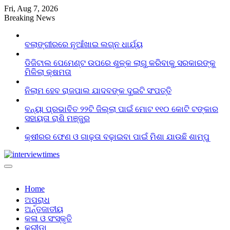
Skip
Fri, Aug 7, 2026
to
Breaking News
content
ବଲାଙ୍ଗୀରରେ ନୂଆଁଖାଇ ଲଗ୍ନ ଧାର୍ଯ୍ୟ
ଡିଜିଟାଲ ପେମେଣ୍ଟ ଉପରେ ଶୁଳ୍କ ଲାଗୁ କରିବାକୁ ସରକାରଙ୍କୁ
ମିଳିଲା କ୍ଷମତା
ନିଲାମ ହେବ ରାଜପାଲ ଯାଦବଙ୍କ ଦୁଇଟି ସଂପତ୍ତି
ବନ୍ୟା ପ୍ରଭାବିତ ୨୨ଟି ଜିଲ୍ଲା ପାଇଁ ମୋଟ ୧୧୦ କୋଟି ଟଙ୍କାର
ସହାୟତା ରାଶି ମଞ୍ଜୁର
କ୍ଷୀରର ଫେଣ ଓ ଗାଢ଼ତା ବଢ଼ାଇବା ପାଇଁ ମିଶା ଯାଉଛି ଶାମ୍ପୁ
Home
ଅପରାଧ
ଅର୍ନ୍ତଜାତୀୟ
କଳା ଓ ସଂସ୍କୃତି
କ୍ରୀଡା