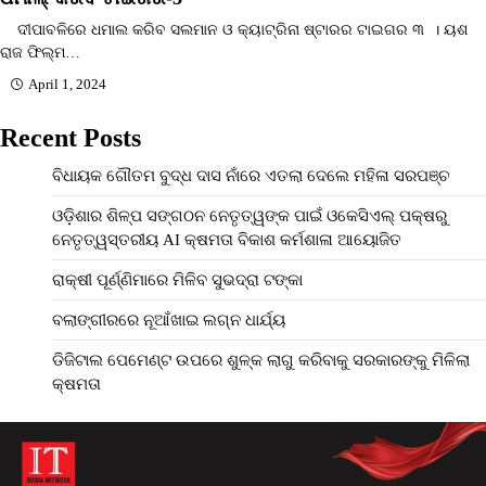
ଦୀପାବଳିରେ ଧମାଲ କରିବ ସଲମାନ ଓ କ୍ୟାଟ୍ରିନା ଷ୍ଟାରର ଟାଇଗର ୩ । ୟଶ
ରାଜ ଫିଲ୍ମ…
April 1, 2024
Recent Posts
ବିଧାୟକ ଗୌତମ ବୁଦ୍ଧ ଦାସ ନାଁରେ ଏତଲା ଦେଲେ ମହିଳା ସରପଞ୍ଚ
ଓଡ଼ିଶାର ଶିଳ୍ପ ସଙ୍ଗଠନ ନେତୃତ୍ୱଙ୍କ ପାଇଁ ଓକେସିଏଲ୍ ପକ୍ଷରୁ
ନେତୃତ୍ୱସ୍ତରୀୟ AI କ୍ଷମତା ବିକାଶ କର୍ମଶାଳା ଆୟୋଜିତ
ରାକ୍ଷୀ ପୂର୍ଣ୍ଣିମାରେ ମିଳିବ ସୁଭଦ୍ରା ଟଙ୍କା
ବଲାଙ୍ଗୀରରେ ନୂଆଁଖାଇ ଲଗ୍ନ ଧାର୍ଯ୍ୟ
ଡିଜିଟାଲ ପେମେଣ୍ଟ ଉପରେ ଶୁଳ୍କ ଲାଗୁ କରିବାକୁ ସରକାରଙ୍କୁ ମିଳିଲା
କ୍ଷମତା