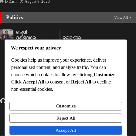
D Dash
August 8, 2026
Politics
View All
ରାକ୍ଷୀ
ପୂର୍ଣ୍ଣିମାରେ
ବଲାଙ୍ଗୀର
ମିଳିବ
ରେ ନୂଆଁଖାଇ
We respect your privacy
ସୁଭଦ୍ରା
ଲଗ୍ନ ଧାର୍ଯ୍ୟ
ଟଙ୍କା
Ankita
Cookies help us improve your experience, deliver
Ankita
Sahoo
personalized content, and analyze traffic. You can
Sahoo
August
choose which cookies to allow by clicking
Customize
.
August
7, 2026
Click
Accept All
to consent or
Reject All
to decline
7, 2026
non-essential cookies.
Contact Details
Customize
Mobile No
:-
+91-7978163782
Reject All
Email ID
:-
timesinterview@gmail.com
Accept All