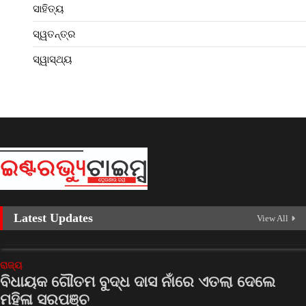
ସାହିତ୍ୟ
ସ୍ୱତନ୍ତ୍ର
ସ୍ୱାସ୍ଥ୍ୟ
Latest Updates
View All
ରାଜ୍ୟ
ବିଧାୟକ ଗୌତମ ବୁଦ୍ଧ ଦାସ ନାଁରେ ଏତଲା ଦେଲେ
ମହିଳା ସରପଞ୍ଚ