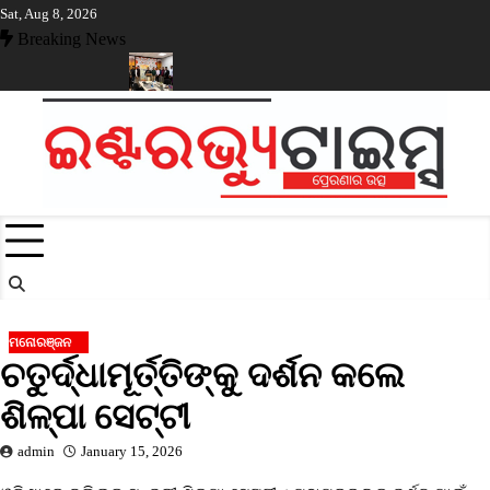
Skip
Sat, Aug 8, 2026
to
Breaking News
content
ହିଳା ସରପଞ୍ଚ
ଓଡ଼ିଶାର ଶିଳ୍ପ ସଙ୍ଗଠନ ନେତୃତ୍ୱଙ୍କ ପାଇଁ ଓକେସିଏଲ୍ ପକ
ମନୋରଞ୍ଜନ
ଚତୁର୍ଦ୍ଧାମୂର୍ତ୍ତିଙ୍କୁ ଦର୍ଶନ କଲେ
ଶିଳ୍ପା ସେଟ୍ଟୀ
admin
January 15, 2026