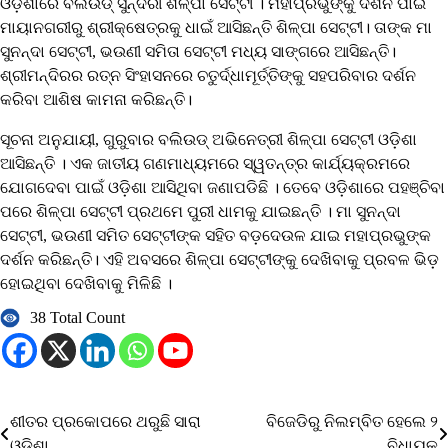
ଓଡ଼ିଶାରେ ବଲିଉଡ୍ ସୁନ୍ଦରୀ ଶିଳ୍ପା ସେଟ୍ଟୀ । ମହାପ୍ରଭୁଙ୍କୁ ଦର୍ଶନ ପାଇଁ
ମାୟାନଗରୀରୁ ଶ୍ରୀକ୍ଷେତ୍ରକୁ ଧାଇଁ ଆସିଛନ୍ତି ଶିଳ୍ପା ସେଟ୍ଟୀ। ତାଙ୍କ ମା
ସୁନନ୍ଦା ସେଟ୍ଟୀ, ଭଉଣୀ ସମିତା ସେଟ୍ଟୀ ମଧ୍ୟ ସାଙ୍ଗରେ ଆସିଛନ୍ତି।
ଶ୍ରୀମନ୍ଦିରର ରତ୍ନ ସିଂହାସନରେ ଚତୁର୍ଦ୍ଧାମୂର୍ତ୍ତିଙ୍କୁ ସହପରିବାର ଦର୍ଶନ
କରିବା ଆଶିଷ କାମନା କରିଛନ୍ତି।
ସୂଚନା ଅନୁଯାୟୀ, ଗୁରୁବାର ବଲିଉଡ୍ ଅଭିନେତ୍ରୀ ଶିଳ୍ପା ସେଟ୍ଟୀ ଓଡ଼ିଶା
ଆସିଛନ୍ତି । ଏକ ଜାତୀୟ ଗଣମାଧ୍ୟମରେ ସ୍ୱତନ୍ତ୍ର କାର୍ଯ୍ୟକ୍ରମରେ
ଯୋଗଦେବା ପାଇଁ ଓଡ଼ିଶା ଆସିଥିବା ଜଣାପଡିଛି । ତେବେ ଓଡ଼ିଶାରେ ପହଞ୍ଚିବା
ପରେ ଶିଳ୍ପା ସେଟ୍ଟୀ ପ୍ରଥମେ ପୁରୀ ଧାମକୁ ଯାଇଛନ୍ତି । ମା ସୁନନ୍ଦା
ସେଟ୍ଟୀ, ଭଉଣୀ ସମିତ ସେଟ୍ଟୀଙ୍କ ସହିତ ବଡ଼ଦେଉଳ ଯାଇ ମହାପ୍ରଭୁଙ୍କ
ଦର୍ଶନ କରିଛନ୍ତି। ଏହି ଅବସରେ ଶିଳ୍ପା ସେଟ୍ଟୀଙ୍କୁ ଦେଖିବାକୁ ପ୍ରବଳ ଭିଡ଼
ହୋଇଥିବା ଦେଖିବାକୁ ମିଳିଛି ।
38 Total Count
ଶୀତର ପ୍ରକୋପରେ ଥରୁଛି ସାରା
ବିଜେଡିରୁ ନିଲମ୍ବିତ ହେଲେ ୨
Post
ଓଡ଼ିଶା
ବିଧାୟକ