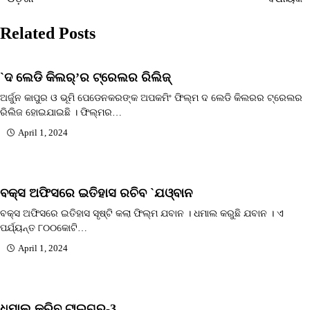
navigation
Related Posts
`ଦ ଲେଡି କିଲର୍’ର ଟ୍ରେଲର ରିଲିଜ୍
ଅର୍ଜୁନ କାପୁର ଓ ଭୂମି ପେଡେନକରଙ୍କ ଅପକମିଂ ଫିଲ୍ମ ଦ ଲେଡି କିଲରର ଟ୍ରେଲର
ରିଲିଜ ହୋଇଯାଇଛି । ଫିଲ୍ମର…
April 1, 2024
ବକ୍ସ ଅଫିସରେ ଇତିହାସ ରଚିବ `ଯଓ୍ବାନ
ବକ୍ସ ଅଫିସରେ ଇତିହାସ ସୃଷ୍ଟି କଲା ଫିଲ୍ମ ଯବାନ । ଧମାଲ କରୁଛି ଯବାନ । ଏ
ପର୍ଯ୍ୟନ୍ତ ୮୦୦କୋଟି…
April 1, 2024
ଧମାଲ୍‌ କରିବ ଟାଇଗର-3