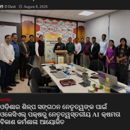
D Dash
August 8, 2026
ଜାତୀୟ
ଓଡ଼ିଶାର ଶିଳ୍ପ ସଙ୍ଗଠନ ନେତୃତ୍ୱଙ୍କ ପାଇଁ
ଓକେସିଏଲ୍ ପକ୍ଷରୁ ନେତୃତ୍ୱସ୍ତରୀୟ AI କ୍ଷମତା
ବିକାଶ କର୍ମଶାଳା ଆୟୋଜିତ