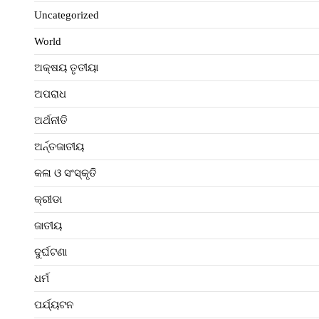
Uncategorized
World
ଅକ୍ଷୟ ତୃତୀୟା
ଅପରାଧ
ଅର୍ଥନୀତି
ଅର୍ନ୍ତଜାତୀୟ
କଳା ଓ ସଂସ୍କୃତି
କ୍ରୀଡା
ଜାତୀୟ
ଦୁର୍ଘଟଣା
ଧର୍ମ
ପର୍ଯ୍ୟଟନ