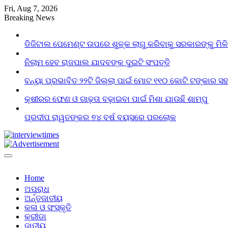
Skip
Fri, Aug 7, 2026
to
Breaking News
content
ଡିଜିଟାଲ ପେମେଣ୍ଟ ଉପରେ ଶୁଳ୍କ ଲାଗୁ କରିବାକୁ ସରକାରଙ୍କୁ ମିଳ
ନିଲାମ ହେବ ରାଜପାଲ ଯାଦବଙ୍କ ଦୁଇଟି ସଂପତ୍ତି
ବନ୍ୟା ପ୍ରଭାବିତ ୨୨ଟି ଜିଲ୍ଲା ପାଇଁ ମୋଟ ୧୧୦ କୋଟି ଟଙ୍କାର ସହା
କ୍ଷୀରର ଫେଣ ଓ ଗାଢ଼ତା ବଢ଼ାଇବା ପାଇଁ ମିଶା ଯାଉଛି ଶାମ୍ପୁ
ପ୍ରଦୀପ ରାୱତଙ୍କର ୭୪ ବର୍ଷ ବୟସରେ ପରଲୋକ
Home
ଅପରାଧ
ଅର୍ନ୍ତଜାତୀୟ
କଳା ଓ ସଂସ୍କୃତି
କ୍ରୀଡା
ଜାତୀୟ