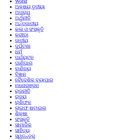
World
ଅକ୍ଷୟ ତୃତୀୟା
ଅପରାଧ
ଅର୍ଥନୀତି
ଅର୍ନ୍ତଜାତୀୟ
କଳା ଓ ସଂସ୍କୃତି
କ୍ରୀଡା
ଜାତୀୟ
ଦୁର୍ଘଟଣା
ଧର୍ମ
ପର୍ଯ୍ୟଟନ
ପାଣିପାଗ
ବାଣିଜ୍ୟ
ବିଜ୍ଞାନ
ବୈଦେଶିକ ବ୍ୟାପାର
ମନୋରଞ୍ଜନ
ରାଜନୀତି
ରାଜ୍ୟ
ରାଶିଫଳ
ଲାଇଫ ଷ୍ଟାଇଲ
ଶିକ୍ଷା
ସଂସ୍କୃତି
ସାମାଜିକ
ସାହିତ୍ୟ
ସ୍ୱତନ୍ତ୍ର