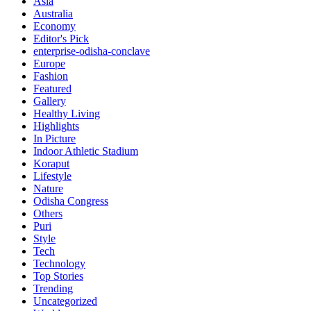
Asia
Australia
Economy
Editor's Pick
enterprise-odisha-conclave
Europe
Fashion
Featured
Gallery
Healthy Living
Highlights
In Picture
Indoor Athletic Stadium
Koraput
Lifestyle
Nature
Odisha Congress
Others
Puri
Style
Tech
Technology
Top Stories
Trending
Uncategorized