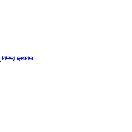
ମିଳିଲା କ୍ଷମତା