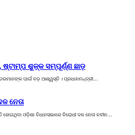
ଷ୍ଟାମ୍ପ ଶୁଳ୍କ ସମ୍ପୂର୍ଣ୍ଣ ଛାଡ଼
େଣ୍ଡରମାନଙ୍କ ପାଇଁ ବଡ଼ ଆଶ୍ୱସ୍ତି । ପ୍ରଧାନମନ୍ତ୍ରୀ…
 ଦଳ ନେତା
୍ତି ହୋଇଥିବା ଓଡ଼ିଶା ବିଧାନସଭାରେ ବିରୋଧୀ ଦଳ ନେତା ନବୀନ…