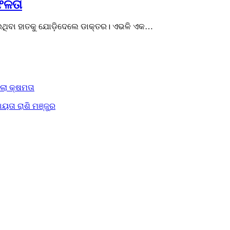
ଫଳତା
ାଇଥିବା ହାତକୁ ଯୋଡ଼ିଦେଲେ ଡାକ୍ତର। ଏଭଳି ଏକ…
ିଲା କ୍ଷମତା
ୟତା ରାଶି ମଞ୍ଜୁର