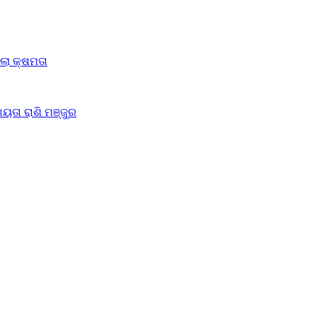
ିଲା କ୍ଷମତା
ୟତା ରାଶି ମଞ୍ଜୁର