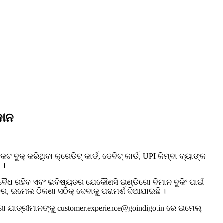
ଦାନ
କ୍ କରିଥିବା କ୍ରେଡିଟ୍ କାର୍ଡ, ଡେବିଟ୍ କାର୍ଡ, UPI କିମ୍ବା ବ୍ୟାଙ୍କ
 ।
 ବୈଧ ରହିବ ଏବଂ ଭବିଷ୍ୟତର ଯେକୌଣସି ଇଣ୍ଡିଗୋ ବିମାନ ବୁକିଂ ପାଇଁ
ର, ଇମେଲ ଠିକଣା ସଠିକ୍ ଦେବାକୁ ପରାମର୍ଶ ଦିଆଯାଇଛି ।
ାତ୍ରୀମାନଙ୍କୁ customer.experience@goindigo.in ରେ ଇମେଲ୍