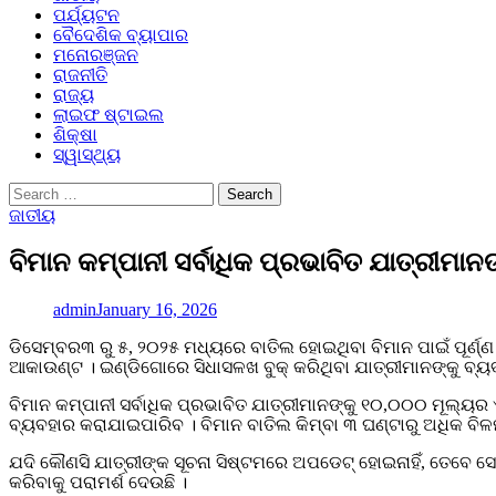
ପର୍ଯ୍ୟଟନ
ବୈଦେଶିକ ବ୍ୟାପାର
ମନୋରଞ୍ଜନ
ରାଜନୀତି
ରାଜ୍ୟ
ଲାଇଫ ଷ୍ଟାଇଲ
ଶିକ୍ଷା
ସ୍ୱାସ୍ଥ୍ୟ
Search
for:
ଜାତୀୟ
ବିମାନ କମ୍ପାନୀ ସର୍ବାଧିକ ପ୍ରଭାବିତ ଯାତ୍ରୀମ
admin
January 16, 2026
ଡିସେମ୍ବର୩ ରୁ ୫, ୨୦୨୫ ମଧ୍ୟରେ ବାତିଲ ହୋଇଥିବା ବିମାନ ପାଇଁ ପୂର୍ଣ୍ଣ ଫ
ଆକାଉଣ୍ଟ । ଇଣ୍ଡିଗୋରେ ସିଧାସଳଖ ବୁକ୍ କରିଥିବା ଯାତ୍ରୀମାନଙ୍କୁ ବ୍
ବିମାନ କମ୍ପାନୀ ସର୍ବାଧିକ ପ୍ରଭାବିତ ଯାତ୍ରୀମାନଙ୍କୁ ୧୦,୦୦୦ ମୂଲ୍ୟ
ବ୍ୟବହାର କରାଯାଇପାରିବ । ବିମାନ ବାତିଲ କିମ୍ବା ୩ ଘଣ୍ଟାରୁ ଅଧିକ ବି
ଯଦି କୌଣସି ଯାତ୍ରୀଙ୍କ ସୂଚନା ସିଷ୍ଟମରେ ଅପଡେଟ୍ ହୋଇନାହିଁ, ତେବେ 
କରିବାକୁ ପରାମର୍ଶ ଦେଉଛି ।