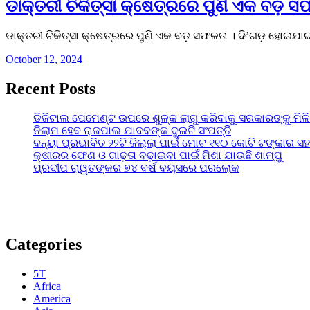
ଡାକ୍ତରୀ ଚିକିତ୍ସା କ୍ଷେତ୍ରରେ ପୁଣି ଏକ ବଡ଼ ସ
ଡାକ୍ତରୀ ଚିକିତ୍ସା କ୍ଷେତ୍ରରେ ପୁଣି ଏକ ବଡ଼ ସଫଳତା । ଦି’ଗଡ଼ ହୋଇଯ
October 12, 2024
Recent Posts
ଡିଜିଟାଲ ପେମେଣ୍ଟ ଉପରେ ଶୁଳ୍କ ଲାଗୁ କରିବାକୁ ସରକାରଙ୍କୁ ମିଳ
ନିଲାମ ହେବ ରାଜପାଲ ଯାଦବଙ୍କ ଦୁଇଟି ସଂପତ୍ତି
ବନ୍ୟା ପ୍ରଭାବିତ ୨୨ଟି ଜିଲ୍ଲା ପାଇଁ ମୋଟ ୧୧୦ କୋଟି ଟଙ୍କାର ସହା
କ୍ଷୀରର ଫେଣ ଓ ଗାଢ଼ତା ବଢ଼ାଇବା ପାଇଁ ମିଶା ଯାଉଛି ଶାମ୍ପୁ
ପ୍ରଦୀପ ରାୱତଙ୍କର ୭୪ ବର୍ଷ ବୟସରେ ପରଲୋକ
Categories
5T
Africa
America