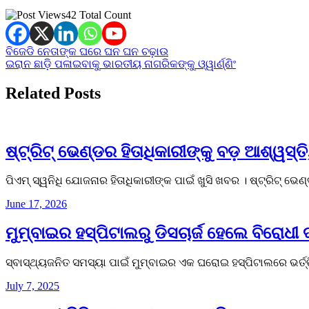
42 Total Count
Post
ବିଜେଡି ନେତାଙ୍କ ଘରେ ଘନ ଘନ ଚଢ଼ାଉ
ଇରାନ ଛାଡ଼ି ପଳାଇବାକୁ ଭାରତୀୟ ନାଗରିକଙ୍କୁ ଓ୍ୱାର୍ଣ୍ଣିଂ
navigation
Related Posts
ଷ୍ଟ୍ରିଟ୍ ଭେଣ୍ଡର ହିତାଧିକାରୀଙ୍କୁ ବଡ଼ ଆଶ୍ୱସ୍ତି, 
ପିଏମ୍ ସ୍ୱନିଧି ଯୋଜନାର ହିତାଧିକାରୀଙ୍କ ପାଇଁ ଖୁସି ଖବର । ଷ୍ଟ୍ରିଟ୍ ଭ
June 17, 2026
ମୁମ୍ବାଇର ହସ୍‌ପିଟାଲରୁ ଡିସଚାର୍ଜ ହେଲେ ବିରୋଧୀ
ସ୍ବାସ୍ଥ୍ୟଜନିତ ସମସ୍ୟା ପାଇଁ ମୁମ୍ବାଇର ଏକ ଘରୋଇ ହସ୍‌ପିଟାଲରେ ଭର୍ତ
July 7, 2025