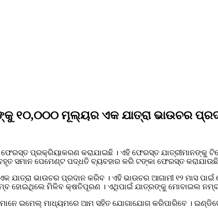
ାନଙ୍କୁ ୧୦,୦୦୦ ମୂଲ୍ୟର ଏକ ଯାତ୍ରା ଭାଉଚର ପ୍ର
େରସ୍ତ ପ୍ରକ୍ରିୟାକରଣ କରାଯାଇଛି । ଏହି ଫେରସ୍ତ ଯାତ୍ରୀମାନଙ୍କୁ ଟିକେଟ ବୁ
ୟବହୃତ ସମାନ ପେମେଣ୍ଟ ପଦ୍ଧତି ବ୍ୟବହାର କରି ଟଙ୍କା ଫେରସ୍ତ କରାଯାଉଛି
ର ଏକ ଯାତ୍ରା ଭାଉଚର ପ୍ରଦାନ କରିବ । ଏହି ଭାଉଚର ଆଗାମୀ ୧୨ ମାସ ପାଇଁ
ଳମ୍ବ ହୋଇଥିଲେ ମିଳିବ କ୍ଷତିପୂରଣ । ଏଥିପାଇଁ ଯାତ୍ରଙ୍କୁ ମୋବାଇଲ ନମ୍ବ
ସେମାନେ ଇମେଲ୍ ମାଧ୍ୟମରେ ଆମ ସହିତ ଯୋଗାଯୋଗ କରିପାରିବେ । ଇଣ୍ଡିଗୋ ଯ