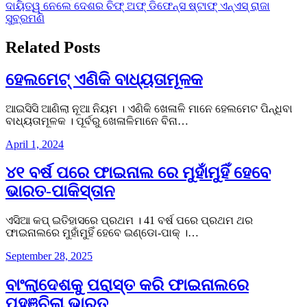
navigation
ଦାୟିତ୍ୱ ନେଲେ ଦେଶର ଚିଫ୍ ଅଫ୍ ଡିଫେନ୍ସ ଷ୍ଟାଫ୍ ଏନ୍‌ଏସ୍ ରାଜା
ସୁବ୍ରମଣି
Related Posts
ହେଲମେଟ୍‌ ଏଣିକି ବାଧ୍ୟତାମୂଳକ
ଆଇସିସି ଆଣିଲା ନୂଆ ନିୟମ । ଏଣିକି ଖେଳାଳି ମାନେ ହେଲମେଟ ପିନ୍ଧିବା
ବାଧ୍ୟତାମୂଳକ । ପୂର୍ବରୁ ଖେଳାଳିମାନେ ବିନା…
April 1, 2024
୪୧ ବର୍ଷ ପରେ ଫାଇନାଲ ରେ ମୁହାଁମୁହିଁ ହେବେ
ଭାରତ-ପାକିସ୍ତାନ
ଏସିଆ କପ୍‌ ଇତିହାସରେ ପ୍ରଥମ । 41 ବର୍ଷ ପରେ ପ୍ରଥମ ଥର
ଫାଇନାଲରେ ମୁହାଁମୁହିଁ ହେବେ ଇଣ୍ଡୋ-ପାକ୍‌ ।…
September 28, 2025
ବାଂଲାଦେଶକୁ ପରାସ୍ତ କରି ଫାଇନାଲରେ
ପହଞ୍ଚିଲା ଭାରତ