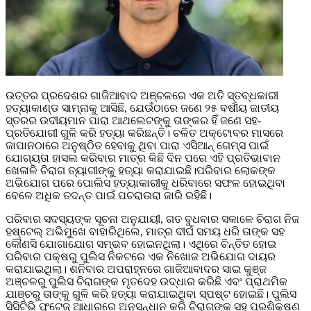
ଉତ୍ତର ପ୍ରଦେଶର ଗାଜିଆବାଦ ଅଞ୍ଚଳରେ ଏକ ଅତି ସ୍ତବ୍ଧକାରୀ
ହତ୍ୟାକାଣ୍ଡ ସାମ୍ନାକୁ ଆସିଛି, ଯେଉଁଠାରେ ଜଣେ ୨୫ ବର୍ଷୀୟ ଜାତୀୟ
ସ୍ତରର ଉଦୀୟମାନ ପାରା ଆଥଲେଟଙ୍କୁ ତାଙ୍କର ହିଁ ଜଣେ ସହ-
ପ୍ରତିଯୋଗୀ ଗୁଳି କରି ହତ୍ୟା କରିଛନ୍ତି। ଚଳିତ ଅକ୍ଟୋବର ମାସରେ
ଜାପାନଠାରେ ଅନୁଷ୍ଠିତ ହେବାକୁ ଥିବା ପାରା ଏସିଆନ୍ ଗେମ୍ସ ପାଇଁ
ଯୋଗ୍ୟତା ହାସଲ କରିବାର ମାତ୍ର କିଛି ଦିନ ପରେ ଏହି ପ୍ରତିଭାବାନ
ଖେଳାଳି ଚିରାଗ ତ୍ୟାଗୀଙ୍କୁ ହତ୍ୟା କରାଯାଇଛି।ପରିବାର ଲୋକଙ୍କ
ଅଭିଯୋଗ ପରେ ପୋଲିସ ହତ୍ୟାକାରୀକୁ ଧରିବାରେ ସଫଳ ହୋଇଥିବା
ବେଳେ ଅଧିକ ତଦନ୍ତ ପାଇଁ ପଚରାଉରା ଜାରି ରହିଛି।
ପରିବାର ସଦସ୍ୟଙ୍କ ସୂଚନା ଅନୁଯାୟୀ, ଗତ ବୁଧବାର ସକାଳେ ଚିରାଗ ନିଜ
ହଷ୍ଟେଲ୍ ଅଭିମୁଖେ ବାହାରିଥିଲେ, ମାତ୍ର ଦୀର୍ଘ ସମୟ ଧରି ତାଙ୍କ ସହ
କୌଣସି ଯୋଗାଯୋଗ ସମ୍ଭବ ହୋଇନଥିଲା। ଏଥିରେ ଚିନ୍ତିତ ହୋଇ
ପରିବାର ପକ୍ଷରୁ ପୁଲିସ ନିକଟରେ ଏକ ନିଖୋଜ ଅଭିଯୋଗ ଦାୟର
କରାଯାଇଥିଲା। ଶନିବାର ଅପରାହ୍ନରେ ଗାଜିଆବାଦର ସାଇ କୁଞ୍ଜ
ଅଞ୍ଚଳରୁ ପୁଲିସ ଚିରାଗଙ୍କ ମୃତଦେହ ଉଦ୍ଧାର କରିଛି ଏବଂ ପ୍ରାଥମିକ
ଯାଞ୍ଚରୁ ତାଙ୍କୁ ଗୁଳି କରି ହତ୍ୟା କରାଯାଇଥିବା ସ୍ପଷ୍ଟ ହୋଇଛି। ପୁଲିସ
ସିସିଟିଭି ଫୁଟେଜ୍ ଆଧାରରେ ଅନୁସନ୍ଧାନ କରି ଚିରାଗଙ୍କ ସହ ପ୍ରଶିକ୍ଷଣ