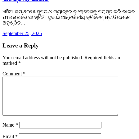
ଏସିଆ କପ୍-୨୦୨୫ ସୁପର-୪ ମ୍ୟାଚ୍‌ରେ ବାଂଲାଦେଶକୁ ପରାସ୍ତ କରି ଭାରତ
ଫାଇନାଲରେ ପହଞ୍ଚିଛି। ଦୁବାଇ ଆନ୍ତର୍ଜାତୀୟ କ୍ରିକେଟ୍ ଷ୍ଟାଡିୟମରେ
ଅନୁଷ୍ଠିତ…
September 25, 2025
Leave a Reply
Your email address will not be published.
Required fields are
marked
*
Comment
*
Name
*
Email
*