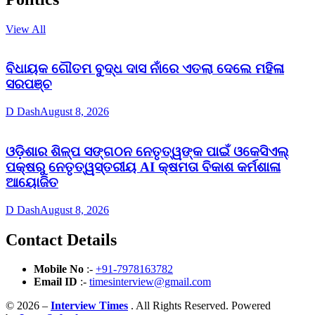
View All
ବିଧାୟକ ଗୌତମ ବୁଦ୍ଧ ଦାସ ନାଁରେ ଏତଲା ଦେଲେ ମହିଳା
ସରପଞ୍ଚ
D Dash
August 8, 2026
ଓଡ଼ିଶାର ଶିଳ୍ପ ସଙ୍ଗଠନ ନେତୃତ୍ୱଙ୍କ ପାଇଁ ଓକେସିଏଲ୍
ପକ୍ଷରୁ ନେତୃତ୍ୱସ୍ତରୀୟ AI କ୍ଷମତା ବିକାଶ କର୍ମଶାଳା
ଆୟୋଜିତ
D Dash
August 8, 2026
Contact Details
Mobile No
:-
+91-7978163782
Email ID
:-
timesinterview@gmail.com
© 2026 –
Interview Times
. All Rights Reserved. Powered