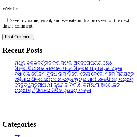
Website
Save my name, email, and website in this browser for the next
time I comment.
Recent Posts
ମିଥୁନ ଚକ୍ରବର୍ତ୍ତୀଙ୍କର ସଫଳ ଅସ୍ତ୍ରୋପଚାର ଶେଷ
ଶିକ୍ଷା ଵିଭାଗର ନଜରରେ ଜଣେ ଶିକ୍ଷକ ପଢ଼ାଉଥିବା ସ୍କୁଲ
ବିଧାୟକ ଗୌତମ ବୁଦ୍ଧ ଦାସ ନାଁରେ ଏତଲା ଦେଲେ ମହିଳା ସରପଞ୍ଚ
ଓଡ଼ିଶାର ଶିଳ୍ପ ସଙ୍ଗଠନ ନେତୃତ୍ୱଙ୍କ ପାଇଁ ଓକେସିଏଲ୍ ପକ୍ଷରୁ
ନେତୃତ୍ୱସ୍ତରୀୟ AI କ୍ଷମତା ବିକାଶ କର୍ମଶାଳା ଆୟୋଜିତ
ରାକ୍ଷୀ ପୂର୍ଣ୍ଣିମାରେ ମିଳିବ ସୁଭଦ୍ରା ଟଙ୍କା
Categories