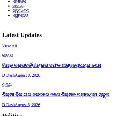
ସାମାଜିକ
ସାହିତ୍ୟ
ସ୍ୱତନ୍ତ୍ର
ସ୍ୱାସ୍ଥ୍ୟ
Latest Updates
View All
ଜାତୀୟ
ମିଥୁନ ଚକ୍ରବର୍ତ୍ତୀଙ୍କର ସଫଳ ଅସ୍ତ୍ରୋପଚାର ଶେଷ
D Dash
August 8, 2026
ରାଜ୍ୟ
ଶିକ୍ଷା ଵିଭାଗର ନଜରରେ ଜଣେ ଶିକ୍ଷକ ପଢ଼ାଉଥିବା ସ୍କୁଲ
D Dash
August 8, 2026
Politics