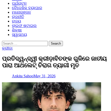
ପର୍ଯ୍ୟଟନ
ବୈଦେଶିକ ବ୍ୟାପାର
ମନୋରଞ୍ଜନ
ରାଜନୀତି
ରାଜ୍ୟ
ଲାଇଫ ଷ୍ଟାଇଲ
ଶିକ୍ଷା
ସ୍ୱାସ୍ଥ୍ୟ
Search
for:
କ୍ରୀଡା
ପ୍ରତିଦ୍ୱନ୍ଦ୍ୱୀ କ୍ରୀଡ଼ାବିତଙ୍କ ଗୁଳିରେ ଜାତୀୟ
ପାରା ଆଥଲେଟ୍ ଚିରାଗ ତ୍ୟାଗୀ ମୃତ
Ankita Sahoo
May 31, 2026