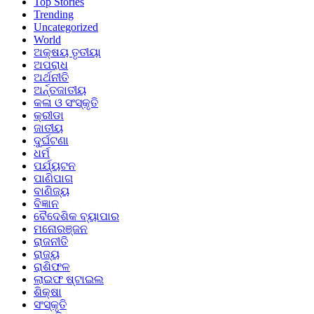
Top Stories
Trending
Uncategorized
World
ଅକ୍ଷୟ ତୃତୀୟା
ଅପରାଧ
ଅର୍ଥନୀତି
ଅର୍ନ୍ତଜାତୀୟ
କଳା ଓ ସଂସ୍କୃତି
କ୍ରୀଡା
ଜାତୀୟ
ଦୁର୍ଘଟଣା
ଧର୍ମ
ପର୍ଯ୍ୟଟନ
ପାଣିପାଗ
ବାଣିଜ୍ୟ
ବିଜ୍ଞାନ
ବୈଦେଶିକ ବ୍ୟାପାର
ମନୋରଞ୍ଜନ
ରାଜନୀତି
ରାଜ୍ୟ
ରାଶିଫଳ
ଲାଇଫ ଷ୍ଟାଇଲ
ଶିକ୍ଷା
ସଂସ୍କୃତି