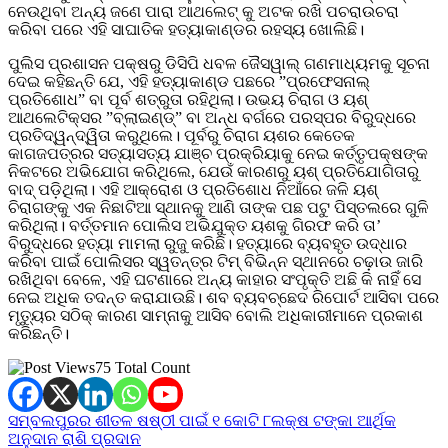
ନେଉଥିବା ଅନ୍ୟ ଜଣେ ପାରା ଆଥଲେଟ୍ କୁ ଅଟକ ରଖି ପଚରାଉଚରା
କରିବା ପରେ ଏହି ସାଘାତିକ ହତ୍ୟାକାଣ୍ଡର ରହସ୍ୟ ଖୋଲିଛି।
ପୁଲିସ ପ୍ରଶାସନ ପକ୍ଷରୁ ଡିସିପି ଧବଳ ଜୈସୱାଲ୍ ଗଣମାଧ୍ୟମକୁ ସୂଚନା
ଦେଇ କହିଛନ୍ତି ଯେ, ଏହି ହତ୍ୟାକାଣ୍ଡ ପଛରେ ”ପ୍ରଫେସନାଲ୍
ପ୍ରତିଶୋଧ” ବା ପୂର୍ବ ଶତ୍ରୁତା ରହିଥିଲା। ଉଭୟ ଚିରାଗ ଓ ୟଶ୍
ଆଥଲେଟିକ୍ସର ”ବ୍ଲାଇଣ୍ଡ୍” ବା ଅନ୍ଧ ବର୍ଗରେ ପରସ୍ପର ବିରୁଦ୍ଧରେ
ପ୍ରତିଦ୍ୱନ୍ଦ୍ୱିତା କରୁଥିଲେ। ପୂର୍ବରୁ ଚିରାଗ ୟଶର କେତେକ
କାଗଜପତ୍ରର ସତ୍ୟାସତ୍ୟ ଯାଞ୍ଚ ପ୍ରକ୍ରିୟାକୁ ନେଇ କର୍ତ୍ତୃପକ୍ଷଙ୍କ
ନିକଟରେ ଅଭିଯୋଗ କରିଥିଲେ, ଯେଉଁ କାରଣରୁ ୟଶ୍ ପ୍ରତିଯୋଗିତାରୁ
ବାଦ୍ ପଡ଼ିଥିଲା। ଏହି ଆକ୍ରୋଶ ଓ ପ୍ରତିଶୋଧ ନିଆଁରେ ଜଳି ୟଶ୍
ଚିରାଗଙ୍କୁ ଏକ ନିଛାଟିଆ ସ୍ଥାନକୁ ଆଣି ତାଙ୍କ ପଛ ପଟୁ ପିସ୍ତଲରେ ଗୁଳି
କରିଥିଲା। ବର୍ତ୍ତମାନ ପୋଲିସ ଅଭିଯୁକ୍ତ ୟଶକୁ ଗିରଫ କରି ତା’
ବିରୁଦ୍ଧରେ ହତ୍ୟା ମାମଲା ରୁଜୁ କରିଛି। ହତ୍ୟାରେ ବ୍ୟବହୃତ ଉଦ୍ଧାର
କରିବା ପାଇଁ ପୋଲିସର ସ୍ୱତନ୍ତ୍ର ଟିମ୍ ବିଭିନ୍ନ ସ୍ଥାନରେ ଚଢ଼ାଉ ଜାରି
ରଖିଥିବା ବେଳେ, ଏହି ଘଟଣାରେ ଅନ୍ୟ କାହାର ସଂପୃକ୍ତି ଅଛି କି ନାହିଁ ସେ
ନେଇ ଅଧିକ ତଦନ୍ତ କରାଯାଉଛି। ଶବ ବ୍ୟବଚ୍ଛେଦ ରିପୋର୍ଟ ଆସିବା ପରେ
ମୃତ୍ୟୁର ସଠିକ୍ କାରଣ ସାମ୍ନାକୁ ଆସିବ ବୋଲି ଅଧିକାରୀମାନେ ପ୍ରକାଶ
କରିଛନ୍ତି।
75 Total Count
Post
ସମ୍ବଲପୁରର ଶୀତଳ ଷଷ୍ଠୀ ପାଇଁ ୧ କୋଟି ୮ଲକ୍ଷ ଟଙ୍କା ଆର୍ଥିକ
ଅନୁଦାନ ରାଶି ପ୍ରଦାନ