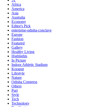
5T
Africa
America
Asia
Australia
Economy
Editor's Pick
enterprise-odisha-conclave
Europe
Fashion
Featured
Gallery
Healthy Living
Highlights
In Picture
Indoor Athletic Stadium
Koraput
Lifestyle
Nature
Odisha Congress
Others
Puri
Style
Tech
Technology