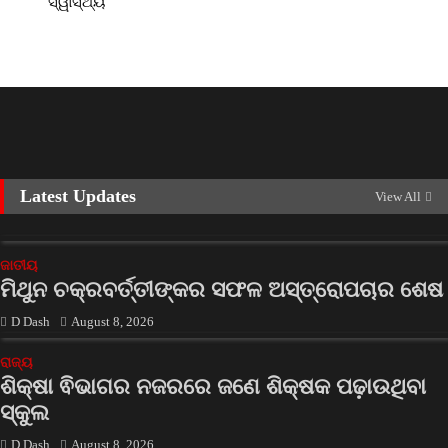
ସ୍ୱାସ୍ଥ୍ୟ
Latest Updates
View All
ଜାତୀୟ
ମିଥୁନ ଚକ୍ରବର୍ତ୍ତୀଙ୍କର ସଫଳ ଅସ୍ତ୍ରୋପଚାର ଶେଷ
D Dash
August 8, 2026
ରାଜ୍ୟ
ଶିକ୍ଷା ଵିଭାଗର ନଜରରେ ଜଣେ ଶିକ୍ଷକ ପଢ଼ାଉଥିବା
ସ୍କୁଲ
D Dash
August 8, 2026