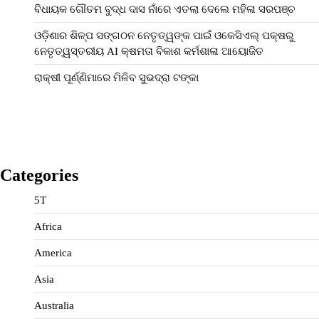
ବିଧାୟକ ଗୌତମ ବୁଦ୍ଧ ଦାସ ନାଁରେ ଏତଲା ଦେଲେ ମହିଳା ସରପଞ୍ଚ
ଓଡ଼ିଶାର ଶିଳ୍ପ ସଙ୍ଗଠନ ନେତୃତ୍ୱଙ୍କ ପାଇଁ ଓକେସିଏଲ୍ ପକ୍ଷରୁ
ନେତୃତ୍ୱସ୍ତରୀୟ AI କ୍ଷମତା ବିକାଶ କର୍ମଶାଳା ଆୟୋଜିତ
ରାକ୍ଷୀ ପୂର୍ଣ୍ଣିମାରେ ମିଳିବ ସୁଭଦ୍ରା ଟଙ୍କା
Categories
5T
Africa
America
Asia
Australia