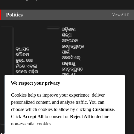
Politics
View All
ଓଡ଼ିଶାର
ଶିଳ୍ପ
ସଙ୍ଗଠନ
ନେତୃତ୍ୱଙ୍କ
ବିଧାୟକ
ପାଇଁ
ଗୌତମ
ଓକେସିଏଲ୍
ବୁଦ୍ଧ ଦାସ
ପକ୍ଷରୁ
ନାଁରେ ଏତଲା
ନେତୃତ୍ୱସ୍ତ
ଦେଲେ ମହିଳା
ରୀୟ AI
ସରପଞ୍ଚ
କ୍ଷମତା
We respect your privacy
ବିକାଶ
D Dash
କର୍ମଶାଳା
August 8,
Cookies help us improve your experience, deliver
ଆୟୋଜିତ
2026
personalized content, and analyze traffic. You can
D Dash
choose which cookies to allow by clicking
Customize
.
August 8,
Click
Accept All
to consent or
Reject All
to decline
2026
non-essential cookies.