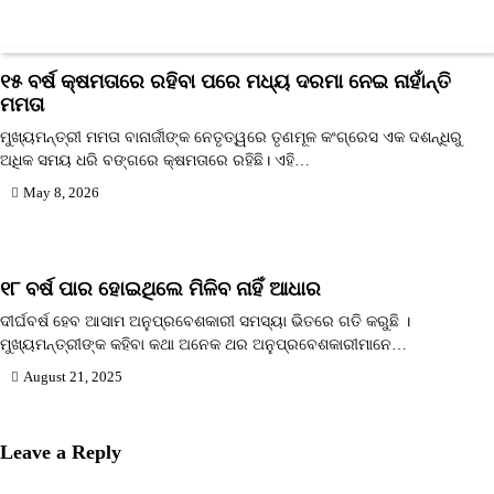
୧୫ ବର୍ଷ କ୍ଷମତାରେ ରହିବା ପରେ ମଧ୍ୟ ଦରମା ନେଇ ନାହାଁନ୍ତି
ମମତା
ମୁଖ୍ୟମନ୍ତ୍ରୀ ମମତା ବାନାର୍ଜୀଙ୍କ ନେତୃତ୍ୱରେ ତୃଣମୂଳ କଂଗ୍ରେସ ଏକ ଦଶନ୍ଧିରୁ
ଅଧିକ ସମୟ ଧରି ବଙ୍ଗରେ କ୍ଷମତାରେ ରହିଛି। ଏହି…
May 8, 2026
୧୮ ବର୍ଷ ପାର ହୋଇଥିଲେ ମିଳିବ ନାହିଁ ଆଧାର
ଦୀର୍ଘବର୍ଷ ହେବ ଆସାମ ଅନୁପ୍ରବେଶକାରୀ ସମସ୍ୟା ଭିତରେ ଗତି କରୁଛି ।
ମୁଖ୍ୟମନ୍ତ୍ରୀଙ୍କ କହିବା କଥା ଅନେକ ଥର ଅନୁପ୍ରବେଶକାରୀମାନେ…
August 21, 2025
Leave a Reply