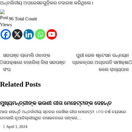
ଅନ୍ତର୍ଜାତୀୟ ଅପରେସନଗୁଡ଼ିକର ତଦାରଖ କରିଥିଲେ।
96 Total Count
ସରପଞ୍ଚ ଚାମେଲି ଓଝାଙ୍କ
ପୁରୀ ରେଳ ଷ୍ଟେସନ ଉନ୍ନୟନ
Post
ସପକ୍ଷରେ ବାହାରିଲା ଜିଲା ସରପଞ୍ଚ
ପ୍ରକଳ୍ପର ଅଗ୍ରଗତି ସମୀକ୍ଷା
navigation
ସଂଘ
କଲେ ରାଜ୍ୟପାଳ
Related Posts
ମୁଖ୍ୟମନ୍ତ୍ରୀଙ୍କ ଭଉଣୀ ଗୀତା ମେହେଟ୍ଟାଙ୍କ ଦେହାନ୍ତ
ଆଉ ନାହାନ୍ତି ଅନ୍ତର୍ଜାତୀୟ ସ୍ତରର ଲେଖିକା ଗୀତା ମେହେଟ୍ଟା । ୮୦ ବର୍ଷ ବୟସରେ
ଗତକାଲି ନୂଆଦିଲ୍ଲୀସ୍ଥିତ ବାସଭବନରେ ତାଙ୍କର…
April 1, 2024