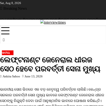
Skip
Sat, Aug 8, 2026
to
Breaking News
content
ର ଶେଷ
ଶିକ୍ଷା ଵିଭାଗର ନଜରରେ ଜଣେ ଶିକ୍ଷକ ପଢ଼ାଉଥିବା ସ୍କୁଲ
ବିଧାୟକ 
ଜାତୀୟ
ଲେଫ୍ଟନାଣ୍ଟ ଜେନେରାଲ ଧୀରଜ
ସେଠ ହେବେ ପରବର୍ତ୍ତୀ ସେନା ମୁଖ୍ୟ
Ankita Sahoo
June 13, 2026
ଭାରତୀୟ ସେନା ଭିତରେ ଏକ ବଡ଼ ନେତୃତ୍ୱ ପରିବର୍ତ୍ତନ ଚାଲିଛି। କେନ୍ଦ୍ର
ସରକାର ପରବର୍ତ୍ତୀ ସେନା ମୁଖ୍ୟ ଭାବରେ ଲେଫ୍ଟନାଣ୍ଟ ଜେନେରାଲ ଧୀରଜ
ସେଠଙ୍କୁ ନିଯୁକ୍ତି ଦେବା ପାଇଁ ଆନୁଷ୍ଠାନିକ ଭାବରେ ଘୋଷଣା କରିଛନ୍ତି।