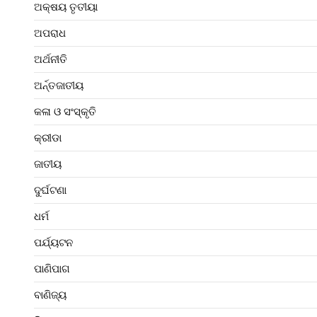
ଅକ୍ଷୟ ତୃତୀୟା
ଅପରାଧ
ଅର୍ଥନୀତି
ଅର୍ନ୍ତଜାତୀୟ
କଳା ଓ ସଂସ୍କୃତି
କ୍ରୀଡା
ଜାତୀୟ
ଦୁର୍ଘଟଣା
ଧର୍ମ
ପର୍ଯ୍ୟଟନ
ପାଣିପାଗ
ବାଣିଜ୍ୟ