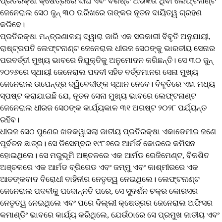
ପ୍ରତିରକ୍ଷା କ୍ଷେତ୍ରରେ ଦୀର୍ଘ ଏବଂ ବିଶିଷ୍ଟ ଅଭିଜ୍ଞତା ଥିବା ଲେଫ୍ଟନାଣ୍ଟ
ଜେନେରାଲ ସେଠ ଜୁନ୍ ୩୦ ତାରିଖରେ ତାଙ୍କର ନୂତନ ଦାୟିତ୍ୱ ଗ୍ରହଣ
କରିବେ।
ପ୍ରତିରକ୍ଷା ମନ୍ତ୍ରଣାଳୟ ଦ୍ୱାରା ଜାରି ଏକ ସରକାରୀ ବିବୃତି ଅନୁଯାୟୀ,
ରାଷ୍ଟ୍ରପତି ଲେଫ୍ଟନାଣ୍ଟ ଜେନେରାଲ ଧୀରଜ ସେଠଙ୍କୁ ଭାରତୀୟ ସେନାର
ପରବର୍ତ୍ତୀ ମୁଖ୍ୟ ଭାବରେ ନିଯୁକ୍ତିକୁ ଅନୁମୋଦନ କରିଛନ୍ତି। ସେ ୩୦ ଜୁନ୍
୨୦୨୬ରେ ସ୍ଥାୟୀ ଜେନେରାଲ ପଦବୀ ସହିତ ବର୍ତ୍ତମାନର ସେନା ମୁଖ୍ୟ
ଜେନେରାଲ ଉପେନ୍ଦ୍ର ଦ୍ୱିବେଦୀଙ୍କ ସ୍ଥାନ ନେବେ। ବିବୃତିରେ ଏହା ମଧ୍ୟ
ସ୍ପଷ୍ଟ କରାଯାଇଛି ଯେ, ନୂତନ ସେନା ମୁଖ୍ୟ ଭାବରେ ଲେଫ୍ଟନାଣ୍ଟ
ଜେନେରାଲ ଧୀରଜ ସେଠଙ୍କ କାର୍ଯ୍ୟକାଳ ୩୧ ଅଗଷ୍ଟ ୨୦୨୮ ପର୍ଯ୍ୟନ୍ତ
ରହିବ।
ଧୀରଜ ସେଠ ପୁଣେର ଖଡକୱାସଲା ଜାତୀୟ ପ୍ରତିରକ୍ଷା ଏକାଡେମୀର ଜଣେ
ପୂର୍ବତନ ଛାତ୍ର। ସେ ଡିସେମ୍ବର ୧୯୮୬ରେ ଆର୍ମର୍ଡ କୋରରେ କମିସନ
ହୋଇଥିଲେ। ସେ ମରୁଭୂମି ଅଞ୍ଚଳରେ ଏକ ଆର୍ମଡ ରେଜିମେଣ୍ଟ, ବିକଶିତ
ଅଞ୍ଚଳରେ ଏକ ଆର୍ମଡ ବ୍ରିଗେଡ ଏବଂ ଜମ୍ମୁ ଏବଂ କାଶ୍ମୀରରେ ଏକ
ଆତଙ୍କବାଦ ବିରୋଧୀ ବାହିନୀର ନେତୃତ୍ୱ ନେଇଥିଲେ। ଲେଫ୍ଟନାଣ୍ଟ
ଜେନେରାଲ ପଦବୀକୁ ପଦୋନ୍ନତି ପରେ, ସେ ସୁଦର୍ଶନ ଚକ୍ର କୋରସର
ନେତୃତ୍ୱ ନେଇଥିଲେ ଏବଂ ପରେ ଦିଲ୍ଲୀ କ୍ଷେତ୍ରର ଜେନେରାଲ ଅଫିସର
କମାଣ୍ଡିଂ ଭାବରେ କାର୍ଯ୍ୟ କରିଥିଲେ, ଯେଉଁଠାରେ ସେ ପ୍ରମୁଖ ଜାତୀୟ ଏବଂ