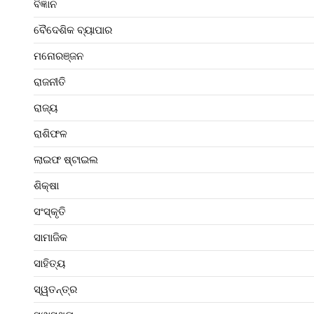
ବିଜ୍ଞାନ
ବୈଦେଶିକ ବ୍ୟାପାର
ମନୋରଞ୍ଜନ
ରାଜନୀତି
ରାଜ୍ୟ
ରାଶିଫଳ
ଲାଇଫ ଷ୍ଟାଇଲ
ଶିକ୍ଷା
ସଂସ୍କୃତି
ସାମାଜିକ
ସାହିତ୍ୟ
ସ୍ୱତନ୍ତ୍ର