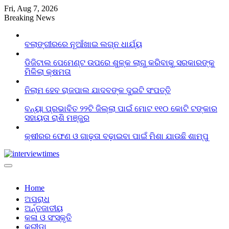
Skip
Fri, Aug 7, 2026
to
Breaking News
content
ବଲାଙ୍ଗୀରରେ ନୂଆଁଖାଇ ଲଗ୍ନ ଧାର୍ଯ୍ୟ
ଡିଜିଟାଲ ପେମେଣ୍ଟ ଉପରେ ଶୁଳ୍କ ଲାଗୁ କରିବାକୁ ସରକାରଙ୍କୁ
ମିଳିଲା କ୍ଷମତା
ନିଲାମ ହେବ ରାଜପାଲ ଯାଦବଙ୍କ ଦୁଇଟି ସଂପତ୍ତି
ବନ୍ୟା ପ୍ରଭାବିତ ୨୨ଟି ଜିଲ୍ଲା ପାଇଁ ମୋଟ ୧୧୦ କୋଟି ଟଙ୍କାର
ସହାୟତା ରାଶି ମଞ୍ଜୁର
କ୍ଷୀରର ଫେଣ ଓ ଗାଢ଼ତା ବଢ଼ାଇବା ପାଇଁ ମିଶା ଯାଉଛି ଶାମ୍ପୁ
Home
ଅପରାଧ
ଅର୍ନ୍ତଜାତୀୟ
କଳା ଓ ସଂସ୍କୃତି
କ୍ରୀଡା