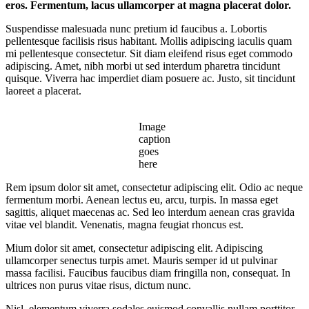
eros. Fermentum, lacus ullamcorper at magna placerat dolor.
Suspendisse malesuada nunc pretium id faucibus a. Lobortis
pellentesque facilisis risus habitant. Mollis adipiscing iaculis quam
mi pellentesque consectetur. Sit diam eleifend risus eget commodo
adipiscing. Amet, nibh morbi ut sed interdum pharetra tincidunt
quisque. Viverra hac imperdiet diam posuere ac. Justo, sit tincidunt
laoreet a placerat.
Image
caption
goes
here
Rem ipsum dolor sit amet, consectetur adipiscing elit. Odio ac neque
fermentum morbi. Aenean lectus eu, arcu, turpis. In massa eget
sagittis, aliquet maecenas ac. Sed leo interdum aenean cras gravida
vitae vel blandit. Venenatis, magna feugiat rhoncus est.
Mium dolor sit amet, consectetur adipiscing elit. Adipiscing
ullamcorper senectus turpis amet. Mauris semper id ut pulvinar
massa facilisi. Faucibus faucibus diam fringilla non, consequat. In
ultrices non purus vitae risus, dictum nunc.
Nisl, elementum viverra sodales euismod convallis nullam porttitor.