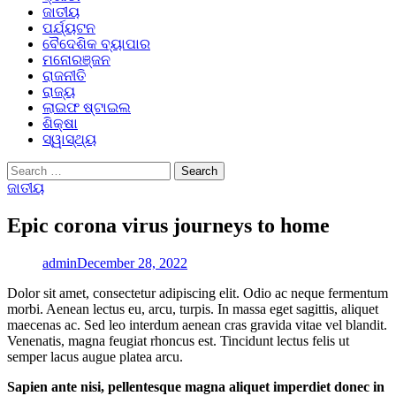
ଜାତୀୟ
ପର୍ଯ୍ୟଟନ
ବୈଦେଶିକ ବ୍ୟାପାର
ମନୋରଞ୍ଜନ
ରାଜନୀତି
ରାଜ୍ୟ
ଲାଇଫ ଷ୍ଟାଇଲ
ଶିକ୍ଷା
ସ୍ୱାସ୍ଥ୍ୟ
Search
for:
ଜାତୀୟ
Epic corona virus journeys to home
admin
December 28, 2022
Dolor sit amet, consectetur adipiscing elit. Odio ac neque fermentum
morbi. Aenean lectus eu, arcu, turpis. In massa eget sagittis, aliquet
maecenas ac. Sed leo interdum aenean cras gravida vitae vel blandit.
Venenatis, magna feugiat rhoncus est. Tincidunt lectus felis ut
semper lacus augue platea arcu.
Sapien ante nisi, pellentesque magna aliquet imperdiet donec in