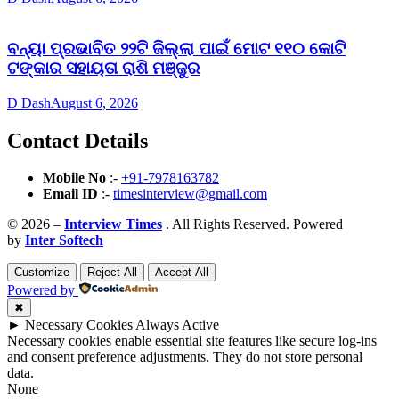
ବନ୍ୟା ପ୍ରଭାବିତ ୨୨ଟି ଜିଲ୍ଲା ପାଇଁ ମୋଟ ୧୧୦ କୋଟି
ଟଙ୍କାର ସହାୟତା ରାଶି ମଞ୍ଜୁର
D Dash
August 6, 2026
Contact Details
Mobile No
:-
+91-7978163782
Email ID
:-
timesinterview@gmail.com
© 2026 –
Interview Times
. All Rights Reserved. Powered
by
Inter Softech
Customize
Reject All
Accept All
Powered by
✖
►
Necessary Cookies
Always Active
Necessary cookies enable essential site features like secure log-ins
and consent preference adjustments. They do not store personal
data.
None