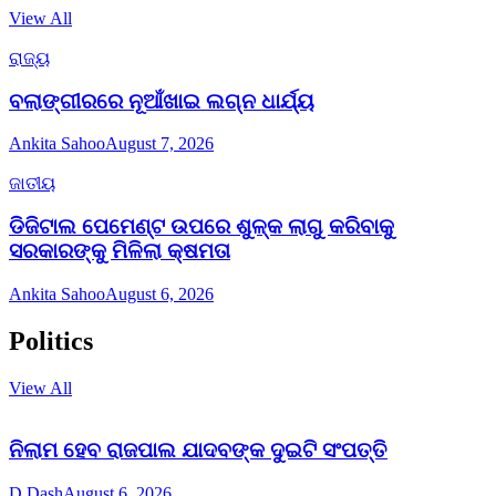
View All
ରାଜ୍ୟ
ବଲାଙ୍ଗୀରରେ ନୂଆଁଖାଇ ଲଗ୍ନ ଧାର୍ଯ୍ୟ
Ankita Sahoo
August 7, 2026
ଜାତୀୟ
ଡିଜିଟାଲ ପେମେଣ୍ଟ ଉପରେ ଶୁଳ୍କ ଲାଗୁ କରିବାକୁ
ସରକାରଙ୍କୁ ମିଳିଲା କ୍ଷମତା
Ankita Sahoo
August 6, 2026
Politics
View All
ନିଲାମ ହେବ ରାଜପାଲ ଯାଦବଙ୍କ ଦୁଇଟି ସଂପତ୍ତି
D Dash
August 6, 2026