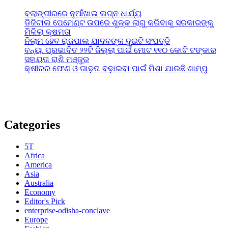
ବଲାଙ୍ଗୀରରେ ନୂଆଁଖାଇ ଲଗ୍ନ ଧାର୍ଯ୍ୟ
ଡିଜିଟାଲ ପେମେଣ୍ଟ ଉପରେ ଶୁଳ୍କ ଲାଗୁ କରିବାକୁ ସରକାରଙ୍କୁ
ମିଳିଲା କ୍ଷମତା
ନିଲାମ ହେବ ରାଜପାଲ ଯାଦବଙ୍କ ଦୁଇଟି ସଂପତ୍ତି
ବନ୍ୟା ପ୍ରଭାବିତ ୨୨ଟି ଜିଲ୍ଲା ପାଇଁ ମୋଟ ୧୧୦ କୋଟି ଟଙ୍କାର
ସହାୟତା ରାଶି ମଞ୍ଜୁର
କ୍ଷୀରର ଫେଣ ଓ ଗାଢ଼ତା ବଢ଼ାଇବା ପାଇଁ ମିଶା ଯାଉଛି ଶାମ୍ପୁ
Categories
5T
Africa
America
Asia
Australia
Economy
Editor's Pick
enterprise-odisha-conclave
Europe