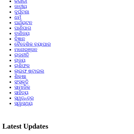
କ୍ରୀଡା
ଜାତୀୟ
ଦୁର୍ଘଟଣା
ଧର୍ମ
ପର୍ଯ୍ୟଟନ
ପାଣିପାଗ
ବାଣିଜ୍ୟ
ବିଜ୍ଞାନ
ବୈଦେଶିକ ବ୍ୟାପାର
ମନୋରଞ୍ଜନ
ରାଜନୀତି
ରାଜ୍ୟ
ରାଶିଫଳ
ଲାଇଫ ଷ୍ଟାଇଲ
ଶିକ୍ଷା
ସଂସ୍କୃତି
ସାମାଜିକ
ସାହିତ୍ୟ
ସ୍ୱତନ୍ତ୍ର
ସ୍ୱାସ୍ଥ୍ୟ
Latest Updates