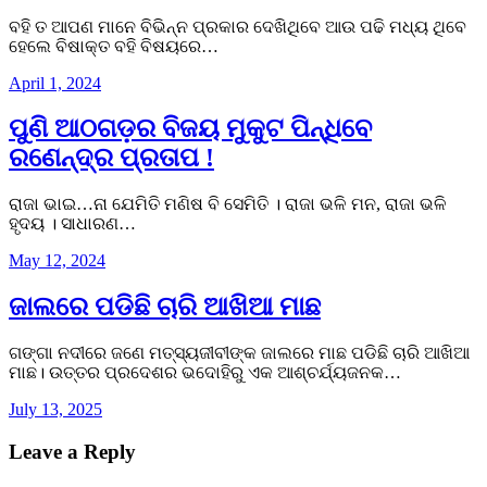
ବହି ତ ଆପଣ ମାନେ ବିଭିନ୍ନ ପ୍ରକାର ଦେଖିଥିବେ ଆଉ ପଢି ମଧ୍ୟ ଥିବେ
ହେଲେ ବିଷାକ୍ତ ବହି ବିଷୟରେ…
April 1, 2024
ପୁଣି ଆଠଗଡ଼ର ବିଜୟ ମୁକୁଟ ପିନ୍ଧିବେ
ରଣେନ୍ଦ୍ର ପ୍ରତାପ !
ରାଜା ଭାଇ…ନା ଯେମିତି ମଣିଷ ବି ସେମିତି । ରାଜା ଭଳି ମନ, ରାଜା ଭଳି
ହୃଦୟ । ସାଧାରଣ…
May 12, 2024
ଜାଲରେ ପଡିଛି ଚାରି ଆଖିଆ ମାଛ
ଗଙ୍ଗା ନଦୀରେ ଜଣେ ମତ୍ସ୍ୟଜୀବୀଙ୍କ ଜାଲରେ ମାଛ ପଡିଛି ଚାରି ଆଖିଆ
ମାଛ। ଉତ୍ତର ପ୍ରଦେଶର ଭଦୋହିରୁ ଏକ ଆଶ୍ଚର୍ଯ୍ୟଜନକ…
July 13, 2025
Leave a Reply