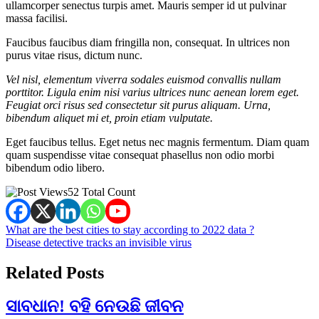
ullamcorper senectus turpis amet. Mauris semper id ut pulvinar
massa facilisi.
Faucibus faucibus diam fringilla non, consequat. In ultrices non
purus vitae risus, dictum nunc.
Vel nisl, elementum viverra sodales euismod convallis nullam
porttitor. Ligula enim nisi varius ultrices nunc aenean lorem eget.
Feugiat orci risus sed consectetur sit purus aliquam. Urna,
bibendum aliquet mi et, proin etiam vulputate.
Eget faucibus tellus. Eget netus nec magnis fermentum. Diam quam
quam suspendisse vitae consequat phasellus non odio morbi
bibendum odio libero.
52 Total Count
Post
What are the best cities to stay according to 2022 data ?
Disease detective tracks an invisible virus
navigation
Related Posts
ସାବଧାନ! ବହି ନେଉଛି ଜୀବନ