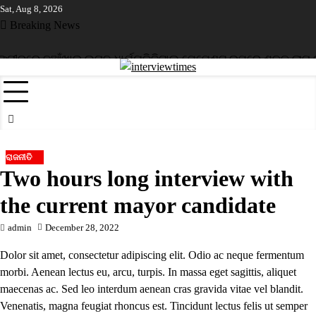
Skip
Sat, Aug 8, 2026
to
Breaking News
content
ୀରରେ ନୂଆଁଖାଇ ଲଗ୍ନ ଧାର୍ଯ୍ୟ
ଡିଜିଟାଲ ପେମେଣ୍ଟ ଉପରେ ଶୁଳ୍କ ଲାଗୁ କରି
ରାଜନୀତି
Two hours long interview with
the current mayor candidate
admin
December 28, 2022
Dolor sit amet, consectetur adipiscing elit. Odio ac neque fermentum
morbi. Aenean lectus eu, arcu, turpis. In massa eget sagittis, aliquet
maecenas ac. Sed leo interdum aenean cras gravida vitae vel blandit.
Venenatis, magna feugiat rhoncus est. Tincidunt lectus felis ut semper