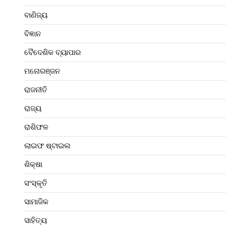
ବାଣିଜ୍ୟ
ବିଜ୍ଞାନ
ବୈଦେଶିକ ବ୍ୟାପାର
ମନୋରଞ୍ଜନ
ରାଜନୀତି
ରାଜ୍ୟ
ରାଶିଫଳ
ଲାଇଫ ଷ୍ଟାଇଲ
ଶିକ୍ଷା
ସଂସ୍କୃତି
ସାମାଜିକ
ସାହିତ୍ୟ