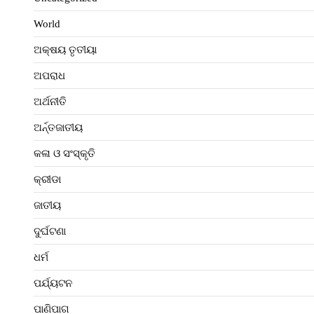
World
ଅକ୍ଷୟ ତୃତୀୟା
ଅପରାଧ
ଅର୍ଥନୀତି
ଅର୍ନ୍ତଜାତୀୟ
କଳା ଓ ସଂସ୍କୃତି
କ୍ରୀଡା
ଜାତୀୟ
ଦୁର୍ଘଟଣା
ଧର୍ମ
ପର୍ଯ୍ୟଟନ
ପାଣିପାଗ