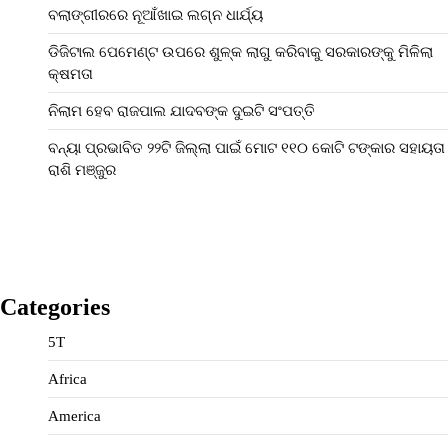
ବଲାଙ୍ଗୀରରେ ନୂଆଁଖାଇ ଲଗ୍ନ ଧାର୍ଯ୍ୟ
ଡିଜିଟାଲ ପେମେଣ୍ଟ ଉପରେ ଶୁଳ୍କ ଲାଗୁ କରିବାକୁ ସରକାରଙ୍କୁ ମିଳିଲା
କ୍ଷମତା
ନିଲାମ ହେବ ରାଜପାଲ ଯାଦବଙ୍କ ଦୁଇଟି ସଂପତ୍ତି
ବନ୍ୟା ପ୍ରଭାବିତ ୨୨ଟି ଜିଲ୍ଲା ପାଇଁ ମୋଟ ୧୧୦ କୋଟି ଟଙ୍କାର ସହାୟତା
ରାଶି ମଞ୍ଜୁର
Categories
5T
Africa
America