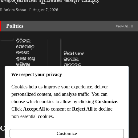
Ankita Sahoo
August 7, 2026
Politics
View All
ଡିଜିଟାଲ
ପେମେଣ୍ଟ
ଉପରେ
ନିଲାମ ହେବ
ଶୁଳ୍କ ଲାଗୁ
ରାଜପାଲ
କରିବାକୁ
ଯାଦବଙ୍କ
ସରକାରଙ୍କୁ
ଦୁଇଟି
We respect your privacy
ମିଳିଲା
ସଂପତ୍ତି
କ୍ଷମତା
D Dash
Cookies help us improve your experience, deliver
Ankita
August 6,
personalized content, and analyze traffic. You can
Sahoo
2026
choose which cookies to allow by clicking
Customize
.
August 6,
Click
Accept All
to consent or
Reject All
to decline
2026
non-essential cookies.
Contact Details
Customize