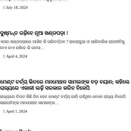
July 18, 2024
ଦୁଷ୍ମନ୍ତ ଗଢି଼ବେ ନୂଆ ଖଣ୍ଡପଡ଼ା !
ଏଥର ଖଣ୍ଡପଡ଼ାରେ ଆସିବ କି ପରିବର୍ତ୍ତନ ? ରାଜରାଜୁଡ଼ା ଓ ପାରିବାରିକ ରାଜନୀତିକୁ
ବାଏ ବାଏ କହିବେ କି ଜନତା…
April 4, 2024
ମେଣ୍ଟ ଚର୍ଚ୍ଚା ଭିତରେ ମନମୋହନ ସାମଲଙ୍କ ବଡ଼ ବୟାନ; କହିଲେ
ରାଜ୍ୟରେ ଏକାକୀ ଲଢି଼ ସରକାର କରିବ ବିଜେପି
ରାଜ୍ୟରେ ବିଗତ କିଛି ଦିନ ହେବ ମେଣ୍ଟ ଚର୍ଚ୍ଚା ଜାରି ରହିଥିବା ବେଳେ ରାଜ୍ୟ ବିଜେପି
ସଭାପତିଙ୍କ ମନମୋହନ ସାମଲଙ୍କ…
April 1, 2024