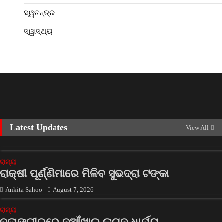
ସ୍ୱତନ୍ତ୍ର
ସ୍ୱାସ୍ଥ୍ୟ
Latest Updates
View All
ରାଜ୍ୟ
ରାକ୍ଷୀ ପୂର୍ଣ୍ଣିମାରେ ମିଳିବ ସୁଭଦ୍ରା ଟଙ୍କା
Ankita Sahoo
August 7, 2026
ରାଜ୍ୟ
ବଲାଙ୍ଗୀରରେ ନୂଆଁଖାଇ ଲଗ୍ନ ଧାର୍ଯ୍ୟ