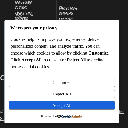
ପେମେଣ୍ଟ
ଉପରେ
ନିଲାମ ହେବ
ଶୁଳ୍କ ଲାଗୁ
ରାଜପାଲ
କରିବାକୁ
ଯାଦବଙ୍କ
ସରକାରଙ୍କୁ
ଦୁଇଟି
We respect your privacy
ମିଳିଲା
ସଂପତ୍ତି
କ୍ଷମତା
D Dash
Cookies help us improve your experience, deliver
Ankita
August 6,
personalized content, and analyze traffic. You can
Sahoo
2026
choose which cookies to allow by clicking
Customize
.
August 6,
Click
Accept All
to consent or
Reject All
to decline
2026
non-essential cookies.
Contact Details
Customize
Mobile No
:-
+91-7978163782
Reject All
Email ID
:-
timesinterview@gmail.com
Accept All
© 2026 –
Interview Times
. All Rights Reserved. Powered by
Inter
Powered by
Softech