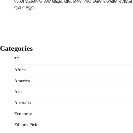
ବନ୍ୟା ପ୍ରଭାବିତ ୨୨ଟି ଜିଲ୍ଲା ପାଇଁ ମୋଟ ୧୧୦ କୋଟି ଟଙ୍କାର ସହାୟତା
ରାଶି ମଞ୍ଜୁର
Categories
5T
Africa
America
Asia
Australia
Economy
Editor's Pick