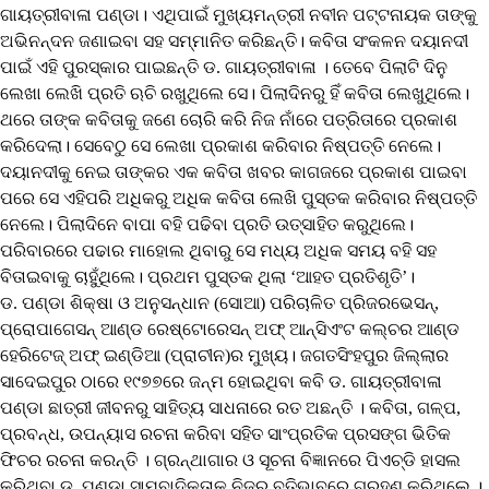
ଗାୟତ୍ରୀବାଳା ପଣ୍ଡା। ଏଥିପାଇଁ ମୁଖ୍ୟମନ୍ତ୍ରୀ ନବୀନ ପଟ୍ଟନାୟକ ତାଙ୍କୁ
ଅଭିନନ୍ଦନ ଜଣାଇବା ସହ ସମ୍ମାନିତ କରିଛନ୍ତି। କବିତା ସଂକଳନ ଦୟାନଦୀ
ପାଇଁ ଏହି ପୁରସ୍କାର ପାଇଛନ୍ତି ଡ. ଗାୟତ୍ରୀବାଳା । ତେବେ ପିଲାଟି ଦିନୁ
ଲେଖା ଲେଖି ପ୍ରତି ଋଚି ରଖୁଥିଲେ ସେ। ପିଲାଦିନରୁ ହିଁ କବିତା ଲେଖୁଥିଲେ।
ଥରେ ତାଙ୍କ କବିତାକୁ ଜଣେ ଚୋରି କରି ନିଜ ନାଁରେ ପତ୍ରିତାରେ ପ୍ରକାଶ
କରିଦେଲା। ସେବେଠୁ ସେ ଲେଖା ପ୍ରକାଶ କରିବାର ନିଷ୍ପତ୍ତି ନେଲେ।
ଦୟାନଦୀକୁ ନେଇ ତାଙ୍କର ଏକ କବିତା ଖବର କାଗଜରେ ପ୍ରକାଶ ପାଇବା
ପରେ ସେ ଏହିପରି ଅଧିକରୁ ଅଧିକ କବିତା ଲେଖି ପୁସ୍ତକ କରିବାର ନିଷ୍ପତ୍ତି
ନେଲେ। ପିଲାଦିନେ ବାପା ବହି ପଢିବା ପ୍ରତି ଉତ୍ସାହିତ କରୁଥିଲେ।
ପରିବାରରେ ପଢାର ମାହୋଲ ଥିବାରୁ ସେ ମଧ୍ୟ ଅଧିକ ସମୟ ବହି ସହ
ବିତାଇବାକୁ ଚାହୁଁଥିଲେ। ପ୍ରଥମ ପୁସ୍ତକ ଥିଲା ‘ଆହତ ପ୍ରତିଶୃତି’।
ଡ. ପଣ୍ଡା ଶିକ୍ଷା ଓ ଅନୁସନ୍ଧାନ (ସୋଆ) ପରିଚାଳିତ ପ୍ରିଜରଭେସନ୍,
ପ୍ରୋପାଗେସନ୍ ଆଣ୍ଡ ରେଷ୍ଟୋରେସନ୍ ଅଫ୍ ଆନ୍‌ସିଏଂଟ କଲ୍ଚର ଆଣ୍ଡ
ହେରିଟେଜ୍ ଅଫ୍ ଇଣ୍ଡିଆ (ପ୍ରାଚୀନ)ର ମୁଖ୍ୟ। ଜଗତସିଂହପୁର ଜିଲ୍ଲାର
ସାଦେଇପୁର ଠାରେ ୧୯୭୭ରେ ଜନ୍ମ ହୋଇଥିବା କବି ଡ. ଗାୟତ୍ରୀବାଳା
ପଣ୍ଡା ଛାତ୍ରୀ ଜୀବନରୁ ସାହିତ୍ୟ ସାଧନାରେ ରତ ଅଛନ୍ତି । କବିତା, ଗଳ୍ପ,
ପ୍ରବନ୍ଧ, ଉପନ୍ୟାସ ରଚନା କରିବା ସହିତ ସାଂପ୍ରତିକ ପ୍ରସଙ୍ଗ ଭିତିକ
ଫିଚର ରଚନା କରନ୍ତି । ଗ୍ରନ୍ଥାଗାର ଓ ସୂଚନା ବିଜ୍ଞାନରେ ପିଏଚ୍‌ଡି ହାସଲ
କରିଥିବା ଡ. ପଣ୍ଡା ସାମ୍ବାଦିକତାକୁ ନିଜର ବୃତିଭାବରେ ଗ୍ରହଣ କରିଥିଲେ ।