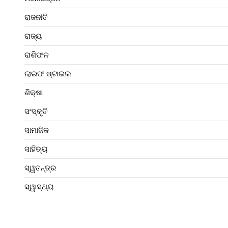
ରାଜନୀତି
ରାଜ୍ୟ
ରାଶିଫଳ
ଲାଇଫ ଷ୍ଟାଇଲ
ଶିକ୍ଷା
ସଂସ୍କୃତି
ସାମାଜିକ
ସାହିତ୍ୟ
ସ୍ୱତନ୍ତ୍ର
ସ୍ୱାସ୍ଥ୍ୟ