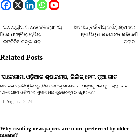
ପାରାଦ୍ୱୀପ ବନ୍ଦର ଚିକିତ୍ସାଳୟ
ଆଜି ଅନ୍ତର୍ଜାତୀୟ ବିର୍ସାମୁଣ୍ଡା ହକି
Post
ରେ ପହଞ୍ଚିଲା ଋଷିୟ
ଷ୍ଟାଡିୟମ ଉଦଘାଟନ କରିବେ
navigation
ଇଞ୍ଜିନିଅରଙ୍କ ଶବ
ନବୀନ
Related Posts
`ସାରେଗାମା ଓଡ଼ିଆର ଶୁଭାରମ୍ଭ, ରିଲିଜ୍ ହେଲା ନୂଆ ଗୀତ
ଭାରତର ପ୍ରତିଷ୍ଠିତ ମ୍ୟୁଜିକ ଲେବଲ୍ ସାରେଗାମା ପକ୍ଷରୁ ଏକ ନୂଆ ଚ୍ୟାନେଲ
‘ସାରେଗାମା ଓଡ଼ିଆ’ର ଶୁଭାରମ୍ଭ ଭୁବନେଶ୍ୱର ସ୍ଥିତ ମେ’…
August 5, 2024
Why reading newspapers are more preferred by older
means?