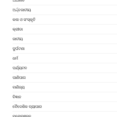
ଅର୍ଥନୀତି
ଅର୍ନ୍ତଜାତୀୟ
କଳା ଓ ସଂସ୍କୃତି
କ୍ରୀଡା
ଜାତୀୟ
ଦୁର୍ଘଟଣା
ଧର୍ମ
ପର୍ଯ୍ୟଟନ
ପାଣିପାଗ
ବାଣିଜ୍ୟ
ବିଜ୍ଞାନ
ବୈଦେଶିକ ବ୍ୟାପାର
ମନୋରଞ୍ଜନ