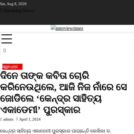
Skip
Sat, Aug 8, 2026
to
Breaking News
content
ୀରରେ ନୂଆଁଖାଇ ଲଗ୍ନ ଧାର୍ଯ୍ୟ
ଡିଜିଟାଲ ପେମେଣ୍ଟ ଉପରେ ଶୁଳ୍କ ଲାଗୁ କରି
ସ୍ୱତନ୍ତ୍ର
ଦିନେ ତାଙ୍କ କବିତା ଚୋରି
କରିନେଉଥିଲେ, ଆଜି ନିଜ ନାଁରେ ସେ
ଜୋଡିଲେ ‘କେନ୍ଦ୍ର ସାହିତ୍ୟ
ଏକାଡେମୀ’ ପୁରସ୍କାର
admin
April 1, 2024
କେନ୍ଦ୍ର ସାହିତ୍ୟ ଏକାଡେମୀ ପୁରସ୍କାର ପାଇଛନ୍ତି ଲେଖିକା ଡ.