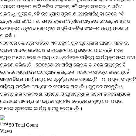
ଏଯାବତ ତାଙ୍କର ୧୧ଟି କବିତା ସଂକଳନ, ୨ଟି ଗଳ୍ପ ସଂକଳନ, ଖଣ୍ଡିଏ
ପ୍ରବନ୍ଧ ପୁସ୍ତକ, ୨ଟି ଉପନ୍ୟାସ ପ୍ରକାଶ ହୋଇସାରିଥିବା ବେଳେ ୨ଟି
ଯନ୍ତ୍ରସ୍ଥ ରହିଛି । ଡ. ପଣ୍ଡାଙ୍କର ହିନ୍ଦୀରେ ଅନୁବାଦ ହୋଇଥିବା ୪ଟି ଓ
ଇଂରାଜୀରେ ଅନୁବାଦ ହୋଇଥିବା ଖଣ୍ଡିଏ କବିତା ସଂକଳନ ମଧ୍ୟ ପ୍ରକାଶ
ପାଇଛି ।
୨୦୧୧ରେ କେନ୍ଦ୍ର ସାହିତ୍ୟ ଏକାଡ଼େମୀ ଯୁବ ପୁରସ୍କାର ପାଇବା ସହିତ ଡ.
ପଣ୍ଡା ଅନେକ ଜାତୀୟ ଓ ରାଜ୍ୟସ୍ତରୀୟ ପୁରସ୍କାର ପାଇଛନ୍ତି । ଏହା
ବ୍ୟତୀତ ସେ ଅନେକ ଜାତୀୟ ଓ ଆନ୍ତର୍ଜାତୀକ ସାହିତ୍ୟ କାର୍ଯ୍ୟକ୍ରମରେ ଅଂଶ
ଗ୍ରହଣ କରିଛନ୍ତି । ୨୦୧୫ରେ ସେ ଅତିଥି ଲେଖକ ଭାବରେ ରାଷ୍ଟ୍ରପତି
ଭବନରେ ସତର ଦିନ ଅବସ୍ଥାନ କରିଥିଲେ । କେବଳ ସାହିତ୍ୟ ରଚନା ନୁହେଁ
ସାମ୍ବାଦିକତା ପାଇଁ ମଧ୍ୟ ସେ ସ୍ୱର୍ଣ୍ଣପଦକ ପାଇଛନ୍ତି । ଡ. ପଣ୍ଡା ସଂପ୍ରତି
ସାହିତ୍ୟ ପତ୍ରିକା “ଅନ୍ୟା”ର ସଂପାଦକ ଅଟନ୍ତି । ପୁରାତନ ସଂସ୍କୃତି ଓ
ପରମ୍ପରାର ସଂରକ୍ଷଣ, ପ୍ରଚାର ଓ ପୁନଃରୁଦ୍ଧାର କରିବା ଉଦ୍ଦେଶ୍ୟରେ
ସୋଆରେ ଆରମ୍ଭ ହୋଇଥିବା ପ୍ରାଚୀନ କେନ୍ଦ୍ରର ମୁଖ୍ୟ ଡ. ପଣ୍ଡା
ଅନେକ ସୃଜନଶୀଳ କାର୍ଯ୍ୟ ହାତକୁ ନେଇଛନ୍ତି ।
50 Total Count