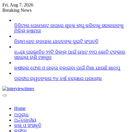
Skip
Fri, Aug 7, 2026
to
Breaking News
content
ଡିଜିଟାଲ ପେମେଣ୍ଟ ଉପରେ ଶୁଳ୍କ ଲାଗୁ କରିବାକୁ ସରକାରଙ୍କୁ
ମିଳିଲା କ୍ଷମତା
ନିଲାମ ହେବ ରାଜପାଲ ଯାଦବଙ୍କ ଦୁଇଟି ସଂପତ୍ତି
ବନ୍ୟା ପ୍ରଭାବିତ ୨୨ଟି ଜିଲ୍ଲା ପାଇଁ ମୋଟ ୧୧୦ କୋଟି ଟଙ୍କାର
ସହାୟତା ରାଶି ମଞ୍ଜୁର
କ୍ଷୀରର ଫେଣ ଓ ଗାଢ଼ତା ବଢ଼ାଇବା ପାଇଁ ମିଶା ଯାଉଛି ଶାମ୍ପୁ
ପ୍ରଦୀପ ରାୱତଙ୍କର ୭୪ ବର୍ଷ ବୟସରେ ପରଲୋକ
Home
ଅପରାଧ
ଅର୍ନ୍ତଜାତୀୟ
କଳା ଓ ସଂସ୍କୃତି
କ୍ରୀଡା