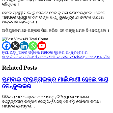
କହିଥିଲେ ।
ହେଲେ ପୃଥ୍ୱୀ ସ କିନ୍ତୁ ସେଲଫି ନେବାକୁ ମନା କରିଦେଇଥିଲେ । ତେବେ
ଏହାପରେ ପୃଥ୍ୱୀ ସ ଏବଂ ତାଙ୍କ ବନ୍ଧୁ ସୁରେନ୍ଦ୍ର ଯାଦବଙ୍କ ଉପରେ
ଆକ୍ରମଣ ହୋଇଥିଲା ।
ଅଭିଯୁକ୍ତମାନେ ତାଙ୍କର ପିଛା କରିବା ସହ ତାଙ୍କୁ ଧମକ ବି ଦେଇଥିଲେ ।
49 Total Count
Post
ନୁଆ ଅଡ଼ୁଆରେ ପଡ଼ିଲେ ମହାଠକ ସୁକେଶ ଚନ୍ଦ୍ରଶେଖର
୩ ହାର୍ଡକୋର ମାଓବାଦୀ ସମେତ ୩୩ ନକ୍ସଲ ସମର୍ଥକଙ୍କ ଆତ୍ମସମର୍ପଣ
navigation
Related Posts
ମୁମ୍ବାଇ ଫ୍ରାଞ୍ଚାଇଜ୍‌ର ମାଲିକାଣୀ ହେଲେ ସାରା
ତେନ୍ଦୁଲକର
ଡିଜିଟାଲ୍ ମନୋରଞ୍ଜନ ଏବଂ ପ୍ରଯୁକ୍ତିବିଦ୍ୟା କ୍ଷେତ୍ରରେ
ବିଶ୍ୱସ୍ତରୀୟ କମ୍ପାନି ଜେଟ୍ ସିନ୍ଥେସିସ୍ ଏକ ବଡ଼ ଘୋଷଣା କରିଛି।
ମାଷ୍ଟର ବ୍ଲାଷ୍ଟର…