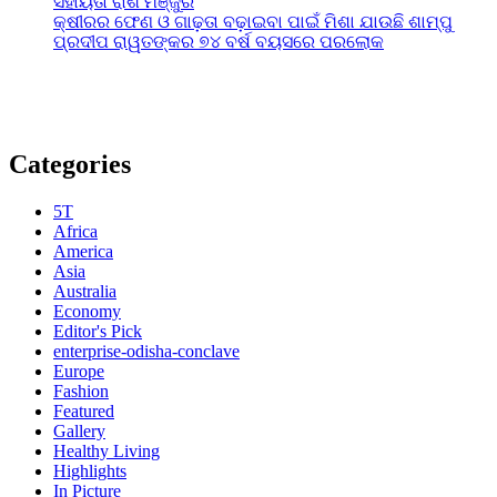
ସହାୟତା ରାଶି ମଞ୍ଜୁର
କ୍ଷୀରର ଫେଣ ଓ ଗାଢ଼ତା ବଢ଼ାଇବା ପାଇଁ ମିଶା ଯାଉଛି ଶାମ୍ପୁ
ପ୍ରଦୀପ ରାୱତଙ୍କର ୭୪ ବର୍ଷ ବୟସରେ ପରଲୋକ
Categories
5T
Africa
America
Asia
Australia
Economy
Editor's Pick
enterprise-odisha-conclave
Europe
Fashion
Featured
Gallery
Healthy Living
Highlights
In Picture