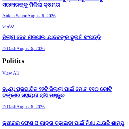
ସରକାରଙ୍କୁ ମିଳିଲା କ୍ଷମତା
Ankita Sahoo
August 6, 2026
ଜାତୀୟ
ନିଲାମ ହେବ ରାଜପାଲ ଯାଦବଙ୍କ ଦୁଇଟି ସଂପତ୍ତି
D Dash
August 6, 2026
Politics
View All
ବନ୍ୟା ପ୍ରଭାବିତ ୨୨ଟି ଜିଲ୍ଲା ପାଇଁ ମୋଟ ୧୧୦ କୋଟି
ଟଙ୍କାର ସହାୟତା ରାଶି ମଞ୍ଜୁର
D Dash
August 6, 2026
କ୍ଷୀରର ଫେଣ ଓ ଗାଢ଼ତା ବଢ଼ାଇବା ପାଇଁ ମିଶା ଯାଉଛି ଶାମ୍ପୁ