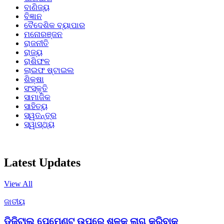
ବାଣିଜ୍ୟ
ବିଜ୍ଞାନ
ବୈଦେଶିକ ବ୍ୟାପାର
ମନୋରଞ୍ଜନ
ରାଜନୀତି
ରାଜ୍ୟ
ରାଶିଫଳ
ଲାଇଫ ଷ୍ଟାଇଲ
ଶିକ୍ଷା
ସଂସ୍କୃତି
ସାମାଜିକ
ସାହିତ୍ୟ
ସ୍ୱତନ୍ତ୍ର
ସ୍ୱାସ୍ଥ୍ୟ
Latest Updates
View All
ଜାତୀୟ
ଡିଜିଟାଲ ପେମେଣ୍ଟ ଉପରେ ଶୁଳ୍କ ଲାଗୁ କରିବାକୁ