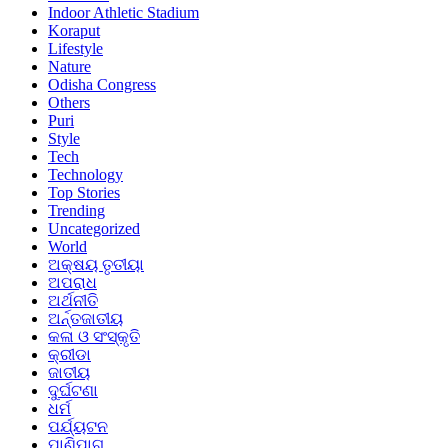
Indoor Athletic Stadium
Koraput
Lifestyle
Nature
Odisha Congress
Others
Puri
Style
Tech
Technology
Top Stories
Trending
Uncategorized
World
ଅକ୍ଷୟ ତୃତୀୟା
ଅପରାଧ
ଅର୍ଥନୀତି
ଅର୍ନ୍ତଜାତୀୟ
କଳା ଓ ସଂସ୍କୃତି
କ୍ରୀଡା
ଜାତୀୟ
ଦୁର୍ଘଟଣା
ଧର୍ମ
ପର୍ଯ୍ୟଟନ
ପାଣିପାଗ