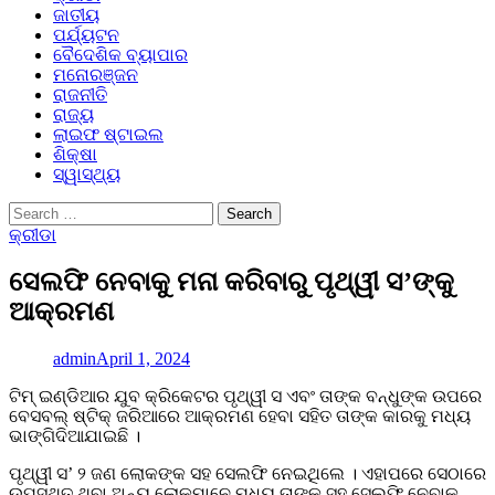
ଜାତୀୟ
ପର୍ଯ୍ୟଟନ
ବୈଦେଶିକ ବ୍ୟାପାର
ମନୋରଞ୍ଜନ
ରାଜନୀତି
ରାଜ୍ୟ
ଲାଇଫ ଷ୍ଟାଇଲ
ଶିକ୍ଷା
ସ୍ୱାସ୍ଥ୍ୟ
Search
for:
କ୍ରୀଡା
ସେଲଫି ନେବାକୁ ମନା କରିବାରୁ ପୃଥ୍ୱୀ ସ’ଙ୍କୁ
ଆକ୍ରମଣ
admin
April 1, 2024
ଟିମ୍ ଇଣ୍ଡିଆର ଯୁବ କ୍ରିକେଟର ପୃଥ୍ୱୀ ସ ଏବଂ ତାଙ୍କ ବନ୍ଧୁଙ୍କ ଉପରେ
ବେସବଲ୍ ଷ୍ଟିକ୍ ଜରିଆରେ ଆକ୍ରମଣ ହେବା ସହିତ ତାଙ୍କ କାରକୁ ମଧ୍ୟ
ଭାଙ୍ଗିଦିଆଯାଇଛି ।
ପୃଥ୍ୱୀ ସ’ ୨ ଜଣ ଲୋକଙ୍କ ସହ ସେଲଫି ନେଇଥିଲେ । ଏହାପରେ ସେଠାରେ
ଉପସ୍ଥିତ ଥିବା ଅନ୍ୟ ଲୋକମାନେ ମଧ୍ୟ ତାଙ୍କ ସହ ସେଲଫି ନେବାକୁ